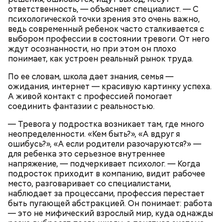
Чеснок — 3 зубчика.
ответственность, — объясняет специалист. — С
Сметана — 1 ст. ложка.
психологической точки зрения это очень важно,
Соль и перец — по вкусу.
ведь современный ребенок часто сталкивается с
выбором профессии в состоянии тревоги. От него
ждут осознанности, но при этом он плохо
понимает, как устроен реальный рынок труда.
По ее словам, школа дает знания, семья —
ожидания, интернет — красивую картинку успеха.
А живой контакт с профессией помогает
соединить фантазии с реальностью.
— Тревога у подростка возникает там, где много
неопределенности. «Кем быть?», «А вдруг я
ошибусь?», «А если родители разочаруются?» —
для ребенка это серьезное внутреннее
Что понадобится:
напряжение, — подчеркивает психолог. — Когда
подросток приходит в компанию, видит рабочее
место, разговаривает со специалистами,
наблюдает за процессами, профессия перестает
быть пугающей абстракцией. Он понимает: работа
— это не мифический взрослый мир, куда однажды