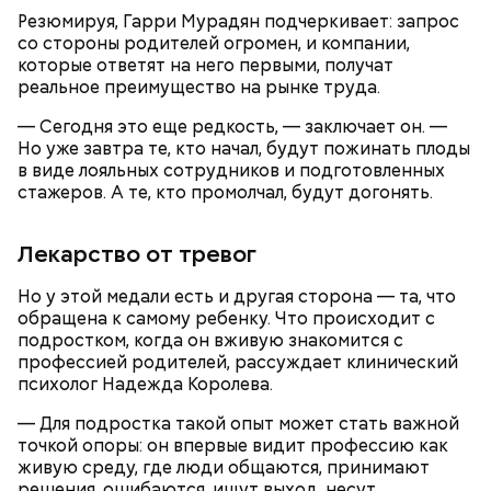
Резюмируя, Гарри Мурадян подчеркивает: запрос
со стороны родителей огромен, и компании,
которые ответят на него первыми, получат
реальное преимущество на рынке труда.
Готовим:
Необходимо очистить и нарезать чеснок
— Сегодня это еще редкость, — заключает он. —
на тонкие слайсы и обжарить его на разогретой
Но уже завтра те, кто начал, будут пожинать плоды
сковороде с оливковым маслом до золотистого
в виде лояльных сотрудников и подготовленных
цвета. Далее грудку нарезать на небольшие
стажеров. А те, кто промолчал, будут догонять.
кусочки и добавить к маслу с чесноком. После того
как курица поджарится, добавить в сковороду
кабачок, нарезанный треугольниками.
Лекарство от тревог
Но у этой медали есть и другая сторона — та, что
обращена к самому ребенку. Что происходит с
подростком, когда он вживую знакомится с
профессией родителей, рассуждает клинический
психолог Надежда Королева.
Кабачок — 1 шт.
Филе куриной грудки — 110 гр.
— Для подростка такой опыт может стать важной
Помидоры черри — 5 шт.
точкой опоры: он впервые видит профессию как
Базилик зеленый — 1 веточка.
живую среду, где люди общаются, принимают
Оливковое масло — 15 мл.
решения, ошибаются, ищут выход, несут