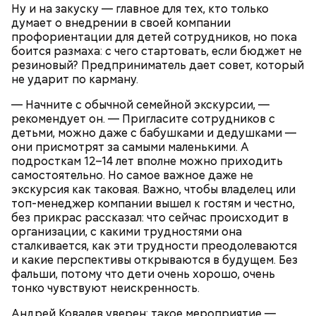
Ну и на закуску — главное для тех, кто только
в самом конце обжарки и недолго потушить.
думает о внедрении в своей компании
профориентации для детей сотрудников, но пока
Кабачки — 1,5 кг.
боится размаха: с чего стартовать, если бюджет не
Помидоры среднего размера — 2 шт.
резиновый? Предприниматель дает совет, который
Томатная паста — 1 ст. ложка с горкой.
не ударит по карману.
Подсолнечное масло — 70 мл.
Морковь — 2 шт.
— Начните с обычной семейной экскурсии, —
Чеснок — 3 зубчика.
рекомендует он. — Пригласите сотрудников с
Сахар — 2 ст. ложки.
детьми, можно даже с бабушками и дедушками —
Лук репчатый — 1 шт.
они присмотрят за самыми маленькими. А
Перец душистый горошком — 5 шт.
подросткам 12–14 лет вполне можно приходить
Лавровый лист — 1 шт.
самостоятельно. Но самое важное даже не
Уксус столовый 9% — 1 ч. ложка.
экскурсия как таковая. Важно, чтобы владелец или
топ-менеджер компании вышел к гостям и честно,
без прикрас рассказал: что сейчас происходит в
организации, с какими трудностями она
сталкивается, как эти трудности преодолеваются
и какие перспективы открываются в будущем. Без
фальши, потому что дети очень хорошо, очень
тонко чувствуют неискренность.
Андрей Ковалев уверен: такое мероприятие —