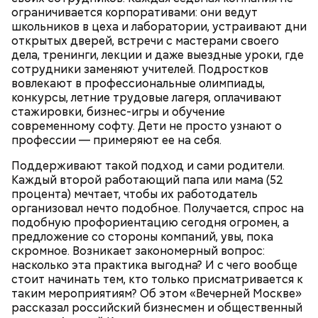
ограничивается корпоративами: они ведут
школьников в цеха и лаборатории, устраивают дни
открытых дверей, встречи с мастерами своего
Секретный рецепт
дела, тренинги, лекции и даже выездные уроки, где
сотрудники заменяют учителей. Подростков
вовлекают в профессиональные олимпиады,
конкурсы, летние трудовые лагеря, оплачивают
стажировки, бизнес-игры и обучение
современному софту. Дети не просто узнают о
профессии — примеряют ее на себя.
Поддерживают такой подход и сами родители.
Каждый второй работающий папа или мама (52
процента) мечтает, чтобы их работодатель
организовал нечто подобное. Получается, спрос на
подобную профориентацию сегодня огромен, а
предложение со стороны компаний, увы, пока
скромное. Возникает закономерный вопрос:
насколько эта практика выгодна? И с чего вообще
стоит начинать тем, кто только присматривается к
таким мероприятиям? Об этом «Вечерней Москве»
рассказал российский бизнесмен и общественный