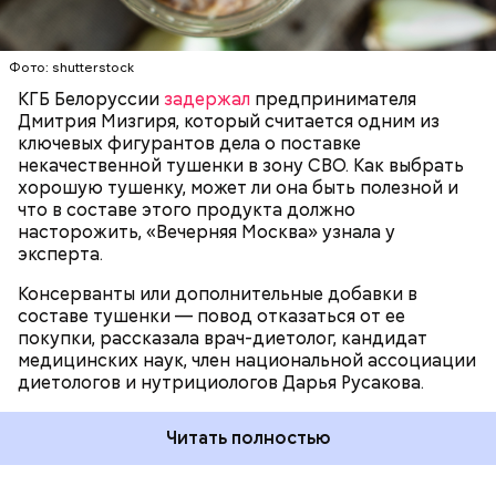
ЗДОРОВЬЕ
ВРАЧИ
ПРОДУКТЫ
Для заправки:
Фото: shutterstock
КГБ Белоруссии
задержал
предпринимателя
Дмитрия Мизгиря, который считается одним из
ключевых фигурантов дела о поставке
некачественной тушенки в зону СВО. Как выбрать
хорошую тушенку, может ли она быть полезной и
что в составе этого продукта должно
насторожить, «Вечерняя Москва» узнала у
эксперта.
Консерванты или дополнительные добавки в
составе тушенки — повод отказаться от ее
Кабачок — 1 шт.
покупки, рассказала врач-диетолог, кандидат
Желтый болгарский перец — 1 шт.
медицинских наук, член национальной ассоциации
Красный болгарский перец — 1 шт.
диетологов и нутрициологов Дарья Русакова.
Зеленый перец — 1 шт.
Красный лук — 1 шт.
Баклажан — 1 шт.
Читать полностью
Помидор — 2 шт.
Сыр адыгейский —200 гр.
Соль по вкусу.