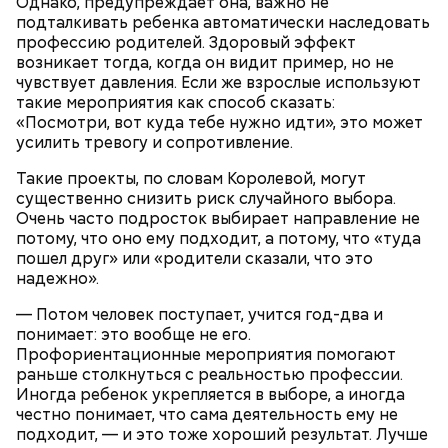
Однако, предупреждает она, важно не
подталкивать ребенка автоматически наследовать
профессию родителей. Здоровый эффект
возникает тогда, когда он видит пример, но не
чувствует давления. Если же взрослые используют
такие мероприятия как способ сказать:
— Для сервировки салата необходимо выложить
«Посмотри, вот куда тебе нужно идти», это может
все ингредиенты в чашу, поджарить слайсы сыра
усилить тревогу и сопротивление.
на сковороде и выложить их на салат, — дополнил
Если после вскрытия переложить тушенку в
Белькович.
другую посуду, она не будет портиться сутки или
Такие проекты, по словам Королевой, могут
двое, добавила Русакова. В противном случае при
существенно снизить риск случайного выбора.
вскрытии происходят процессы окисления, и
Очень часто подросток выбирает направление не
металлическая упаковка начинает оказывать
потому, что оно ему подходит, а потому, что «туда
негативное влияние на мясо, заключила специалист.
пошел друг» или «родители сказали, что это
надежно».
— Потом человек поступает, учится год-два и
понимает: это вообще не его.
Профориентационные мероприятия помогают
раньше столкнуться с реальностью профессии.
Иногда ребенок укрепляется в выборе, а иногда
честно понимает, что сама деятельность ему не
По словам врача, тушенка полезнее колбасы,
подходит, — и это тоже хороший результат. Лучше
потому что является отварным и герметично