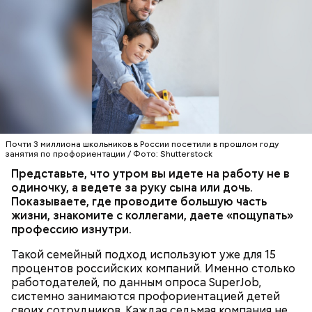
По словам Бельковича, кабачки можно употреблять
в пищу не только термически обработанными, но и
сырыми.
Почти 3 миллиона школьников в России посетили в прошлом году
занятия по профориентации / Фото: Shutterstock
Представьте, что утром вы идете на работу не в
одиночку, а ведете за руку сына или дочь.
Показываете, где проводите большую часть
жизни, знакомите с коллегами, даете «пощупать»
профессию изнутри.
Такой семейный подход используют уже для 15
процентов российских компаний. Именно столько
работодателей, по данным опроса SuperJob,
системно занимаются профориентацией детей
своих сотрудников. Каждая седьмая компания не