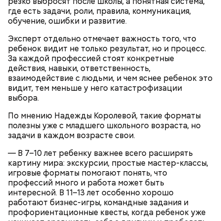
резко выбросят после школы, а понятная система,
где есть задачи, роли, правила, коммуникация,
обучение, ошибки и развитие.
Эксперт отдельно отмечает важность того, что
ребенок видит не только результат, но и процесс.
За каждой профессией стоят конкретные
действия, навыки, ответственность,
взаимодействие с людьми, и чем яснее ребенок это
видит, тем меньше у него катастрофизации
выбора.
По мнению Надежды Королевой, такие форматы
полезны уже с младшего школьного возраста, но
Жареные кабачки с томатами и
задачи в каждом возрасте свои.
базиликом
— В 7–10 лет ребенку важнее всего расширять
картину мира: экскурсии, простые мастер-классы,
игровые форматы помогают понять, что
профессий много и работа может быть
интересной. В 11–13 лет особенно хорошо
работают бизнес-игры, командные задания и
профориентационные квесты, когда ребенок уже