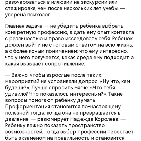
разочароваться в иллюзии на экскурсии или
упакованным продуктом. Однако если на упаковке
стажировке, чем после нескольких лет учебы, —
Для заправки нужно мелко нарезать чеснок и
есть повреждения, то в таком случае даже
уверена психолог.
смешать его с уксусом, оливковым маслом, сахаром
качественную тушенку брать не стоит. Она
и нарезанной веточкой тархуна.
непригодна для употребления и может стать
Главная задача — не убедить ребенка выбрать
причиной развития ботулизма или других опасных
конкретную профессию, а дать ему опыт контакта
инфекций.
с реальностью и право исследовать себя. Ребенок
должен выйти не с готовым ответом на всю жизнь,
а с более ясным пониманием: что ему интересно,
что у него получается, какая среда ему подходит, а
какая вызывает сопротивление.
— Важно, чтобы взрослые после таких
мероприятий не устраивали допрос: «Ну что, кем
будешь?». Лучше спросить мягче: «Что тебя
— Бывает тушенка, в которой много сала и
удивило? Что показалось интересным?». Такие
добавок, — ее нежелательно есть. Если эта тушенка
Диетолог Русакова рассказала,
вопросы помогают ребенку думать.
— Затем достать подпекшийся до темного цвета
— просто мясо или даже домашнего
что должно быть в составе
Профориентация становится по-настоящему
перец с углей и переложить его в пакет, чтобы
приготовления, то один-два раза в неделю она
крабовых палочек
полезной тогда, когда она не превращается в
кожица стала мягкой. После необходимо снять эту
может присутствовать в рационе, — подчеркнула
давление, — резюмирует Надежда Королева. —
кожицу с овоща и нарезать. Далее готовые лук,
специалист.
Ребенку важно показать пространство
баклажан и кабачок разрезать пополам, а помидор
возможностей. Тогда выбор профессии перестает
— на крупные дольки, — рассказал собеседник
быть экзаменом на правильность и становится
«ВМ».