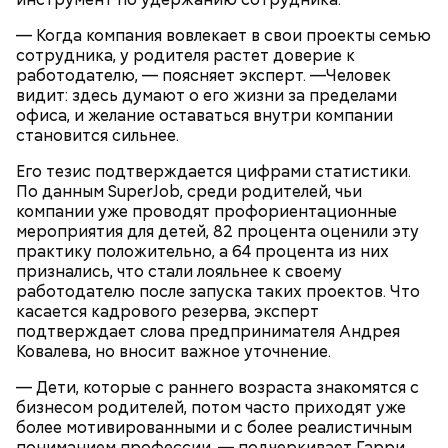
— Когда компания вовлекает в свои проекты семью
сотрудника, у родителя растет доверие к
работодателю, — поясняет эксперт. —Человек
видит: здесь думают о его жизни за пределами
офиса, и желание оставаться внутри компании
становится сильнее.
Его тезис подтверждается цифрами статистики.
По данным SuperJob, среди родителей, чьи
компании уже проводят профориентационные
мероприятия для детей, 82 процента оценили эту
практику положительно, а 64 процента из них
признались, что стали лояльнее к своему
работодателю после запуска таких проектов. Что
касается кадрового резерва, эксперт
подтверждает слова предпринимателя Андрея
Ковалева, но вносит важное уточнение.
Тонкости от шефа:
подавать такой салат лучше
— Дети, которые с раннего возраста знакомятся с
порционно и со сметаной в качестве заправки.
бизнесом родителей, потом часто приходят уже
более мотивированными и с более реалистичным
пониманием профессии, — подчеркивает Гарри