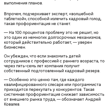
выполнения планов.
Затем в большой кастрюле нужно обжарить
Впрочем, подчеркивает эксперт, «волшебной
кабачки, нарезанные на тонкие кусочки. После чего
таблеткой», способной излечить кадровый голод,
добавить в емкость воду так, чтобы она покрывала
такая профориентация не станет.
кабачки, и тушить 20 минут, затем посолить одной
— На 100 процентов проблему это не решит, но
столовой ложкой соли.
это один из немногих долгосрочных механизмов,
который действительно работает, — уверен
бизнесмен.
Он убежден, что если знакомить детей
сотрудников с профессией с раннего возраста, то
через пять–семь лет компания получит
собственный подготовленный кадровый резерв.
Готовим:
В кастрюлю среднего размера
— Особенно это ценно там, где каждого
необходимо налить 20 мл растительного масла.
квалифицированного слесаря или программиста
Пока масло нагревается, очистить и нарезать лук
приходится перекупать у конкурентов. Такая
мелкими кубиками, добавить их в кастрюлю с
системная профориентация снижает зависимость
разогретым маслом и обжарить на слабом огне.
от внешнего рынка труда, — обозначает Андрей
Морковь очистить, натереть на крупной терке и
Ковалев.
отправить к луку тушиться на среднем огне, сюда
же добавить зубчик чеснока. Помидоры положить