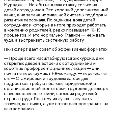
Мурадян. — Но я бы не делал ставку только на
детей сотрудников. Это хороший дополнительный
канал, а не замена нормальной системы подбора и
развития персонала. По оценкам, доля детей
сотрудников, которые в итоге приходят работать
в компанию родителей, редко превышает 10–15
процентов. И это нормально. Главное — не ждать
чуда, а выстраивать системную работу.
HR-эксперт дает совет об эффективных форматах.
— Проще всего масштабируются экскурсии, дни
открытых дверей, встречи с сотрудниками и
— Посолить и поперчить по вкусу за пару минут до
короткие профориентационные лекции — они
готовности, добавить листья базилика и
почти не перегружают HR-команду, — перечисляет
перемешать. Затем нарезать помидоры, отправить
он. — Стажировки и трудовые лагеря для
их к овощам и через несколько минут снять с огня,
подростков требуют больше юридической и
— посоветовал собеседник «ВМ».
организационной подготовки: трудовые договоры
с несовершеннолетними, согласия родителей,
охрана труда. Поэтому их лучше запускать
точечно, как пилот, а уже потом распространять на
всю компанию.