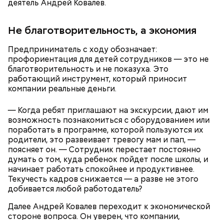
деятель Андрей Ковалев.
Тонкости от шефа:
обязательно дайте икре
остыть и подавайте с кусочками свежего хлеба.
Не благотворительность, а экономия
Предприниматель с ходу обозначает:
профориентация для детей сотрудников — это не
благотворительность и не показуха. Это
работающий инструмент, который приносит
компании реальные деньги.
— Когда ребят приглашают на экскурсии, дают им
возможность познакомиться с оборудованием или
поработать в программе, которой пользуются их
По прошествии нужного времени требуется
родители, это развеивает тревогу мам и пап, —
достать лавровый лист и перец, а обжаренные
поясняет он. — Сотрудник перестает постоянно
овощи и кабачки перебить погружным блендером
думать о том, куда ребенок пойдет после школы, и
до консистенции пюре. Соединить эти массы
начинает работать спокойнее и продуктивнее.
вместе, после чего в отдельной кастрюле на
Текучесть кадров снижается — а разве не этого
раскаленном масле пассировать томатную пасту.
добивается любой работодатель?
Смешать ее с кабачковой массой, добавить 2
столовые ложки сахара и 1 столовую ложку уксуса,
Далее Андрей Ковалев переходит к экономической
снова перемешать и тушить еще 15 минут.
стороне вопроса. Он уверен, что компании,