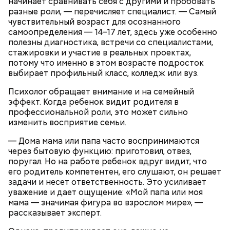
начинает сравнивать себя с другими и пробовать
разные роли, — перечисляет специалист. — Самый
чувствительный возраст для осознанного
самоопределения — 14–17 лет, здесь уже особенно
полезны диагностика, встречи со специалистами,
стажировки и участие в реальных проектах,
потому что именно в этом возрасте подросток
выбирает профильный класс, колледж или вуз.
Психолог обращает внимание и на семейный
эффект. Когда ребенок видит родителя в
Тонкости от шефа:
обжаривать перцы лучше в
профессиональной роли, это может сильно
самом начале, чтобы они успели стать мягкими.
изменить восприятие семьи.
— Дома мама или папа часто воспринимаются
Молодежь нарекла сардины новым суперфудом.
через бытовую функцию: приготовил, отвез,
Доступная и вкусная рыба богата полезными
поругал. Но на работе ребенок вдруг видит, что
нутриентами, а потому о ней все чаще снимают
его родитель компетентен, его слушают, он решает
хвалебные ролики. В чем заключается
польза этой
задачи и несет ответственность. Это усиливает
рыбы
, с чем можно ее сочетать и кому стоит есть ее
уважение и дает ощущение: «Мой папа или моя
с осторожностью, «Вечерняя Москва» узнала у
мама — значимая фигура во взрослом мире», —
диетолога Елены Соломатиной.
рассказывает эксперт.