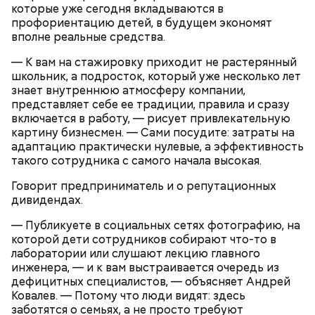
которые уже сегодня вкладываются в
профориентацию детей, в будущем экономят
вполне реальные средства.
— К вам на стажировку приходит не растерянный
школьник, а подросток, который уже несколько лет
знает внутреннюю атмосферу компании,
представляет себе ее традиции, правила и сразу
включается в работу, — рисует привлекательную
— Как только кабачки закипели, нужно отправить в
картину бизнесмен. — Сами посудите: затраты на
кастрюлю 1 лавровый лист и 5 горошин душистого
адаптацию практически нулевые, а эффективность
перца. Снова тушить 15 минут, — поделился
такого сотрудника с самого начала высокая.
Белькович.
Говорит предприниматель и о репутационных
дивидендах.
— Публикуете в социальных сетях фотографию, на
которой дети сотрудников собирают что-то в
лаборатории или слушают лекцию главного
инженера, — и к вам выстраивается очередь из
дефицитных специалистов, — объясняет Андрей
Ковалев. — Потому что люди видят: здесь
заботятся о семьях, а не просто требуют