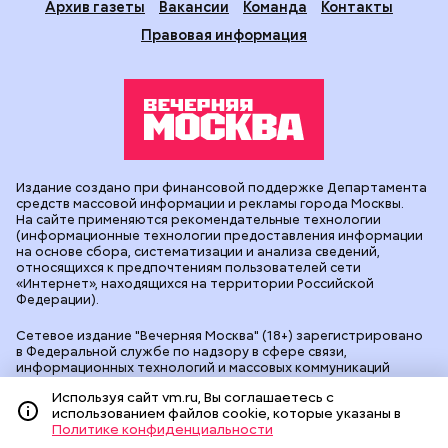
Архив газеты
Вакансии
Команда
Контакты
Правовая информация
Издание создано при финансовой поддержке Департамента
средств массовой информации и рекламы города Москвы.
На сайте применяются рекомендательные технологии
(информационные технологии предоставления информации
на основе сбора, систематизации и анализа сведений,
относящихся к предпочтениям пользователей сети
«Интернет», находящихся на территории Российской
Федерации).
Сетевое издание "Вечерняя Москва" (18+) зарегистрировано
в Федеральной службе по надзору в сфере связи,
информационных технологий и массовых коммуникаций
(Роскомнадзор). Свидетельство о регистрации ЭЛ № ФС 77 -
Используя сайт vm.ru, Вы соглашаетесь с
90524 от 09.12.2025. Учредитель: АО "Редакция газеты
использованием файлов cookie, которые указаны в
"Вечерняя Москва". Главный редактор
vm.ru
: Александр
Политике конфиденциальности
Геннадьевич Глуходедов. Адрес редакции: 127015, г.Москва,
Бумажный пр-д, д. 14, стр. 2. Телефон:
+7(499)557-04-24
. Адрес