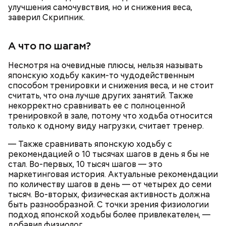
улучшения самочувствия, но и снижения веса,
заверил Скрипник.
А что по шагам?
кабачок;
Несмотря на очевидные плюсы, нельзя называть
брынза;
японскую ходьбу каким-то чудодейственным
растительное масло;
способом тренировки и снижения веса, и не стоит
помидоры черри либо грунтовые.
считать, что она лучше других занятий. Также
некорректно сравнивать ее с полноценной
День малины со сливками
тренировкой в зале, потому что ходьба относится
только к одному виду нагрузки, считает тренер.
— Также сравнивать японскую ходьбу с
рекомендацией о 10 тысячах шагов в день я бы не
стал. Во-первых, 10 тысяч шагов — это
маркетинговая история. Актуальные рекомендации
по количеству шагов в день — от четырех до семи
тысяч. Во-вторых, физическая активность должна
быть разнообразной. С точки зрения физиологии
подход японской ходьбы более привлекателен, —
добавил физиолог.