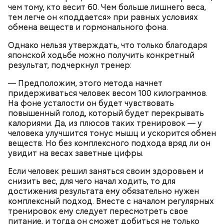
чем тому, кто весит 60. Чем больше лишнего веса,
тем легче он «поддается» при равных условиях
обмена веществ и гормонального фона.
Однако нельзя утверждать, что только благодаря
японской ходьбе можно получить конкретный
результат, подчеркнул тренер:
— Предположим, этого метода начнет
придерживаться человек весом 100 килограммов.
На фоне усталости он будет чувствовать
— Кабачки нужно натереть длинными слайсами
повышенный голод, который будет перекрывать
(это можно сделать на специальной терке),
калориями. Да, из плюсов таких тренировок — у
День малины со сливками отмечается в США в
похожими на спагетти, и уложить в противень.
человека улучшится тонус мышц и ускорится обмен
честь вкусового сочетания этой ягоды со сливками.
Дальше нужно добавить немного растительного
веществ. Но без комплексного подхода вряд ли он
В этот праздник люди едят не только малину со
масла, соль, а сверху бросить хаотично
увидит на весах заветные цифры.
сливками, но и другие десерты на основе этих
порезанную брынзу. Затем добавляются помидоры
двух ингредиентов. Их можно купить в магазине
черри или грунтовые, — рассказал шеф-повар.
Если человек решил заняться своим здоровьем и
или сделать самостоятельно вместе со своими
снизить вес, для чего начал ходить, то для
родными и близкими.
достижения результата ему обязательно нужен
комплексный подход. Вместе с началом регулярных
тренировок ему следует пересмотреть свое
питание, и тогда он сможет добиться не только