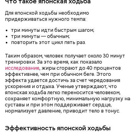
Что такое японская ходьба
Для японской ходьбы необходимо
придерживаться нужного темпа:
три минуты идти быстрым шагом;
три минуты — обычным;
повторить этот цикл пять раз.
Таким образом, человек получает около 30 минут
тренировки. За это время, как показало
исследование
, жиры сгорают до 40 процентов
— Курица сначала обжаривается с небольшим
эффективнее, чем при обычном беге. Этого
количеством масла и лука на сковороде. Затем ее
эффекта удается достичь за счет чередования
нужно отправить в глубокий противень. Сверху
ускорения и отдыха. Ученые утверждают, что
кладем кабачки, нарезанные крупным кубиком, —
японская ходьба легко переносится человеком,
порекомендовал собеседник «ВМ».
сохраняет комфортную, минимальную нагрузку на
суставы и при этом поддерживает сердце,
нормализует давление, приводит тело в тонус.
Эффективность японской ходьбы