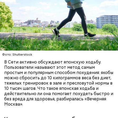
Фото: Shutterstock
В Сети активно обсуждают японскую ходьбу.
Пользователи называют этот метод самым
простым и популярным способом похудения: якобы
можно сбросить до 10 килограммов веса без диет,
тяжелых тренировок в зале и пресловутой нормы в
10 тысяч шагов. Что такое японская ходьба и
Все в противне заливается сливками. По вкусу
действительно ли она помогает похудеть быстро и
можно добавить соль и перец. Сверху блюдо
без вреда для здоровья, разбиралась «Вечерняя
присыпают свежим базиликом и отправляют в
Москва».
духовку на 15 минут.