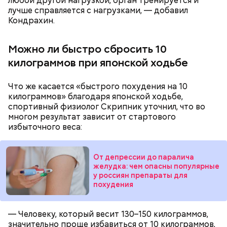
любой другой нагрузкой, орган тренируется и
Кабачки, тушеные с курицей
лучше справляется с нагрузками, — добавил
Эндокринолог Куликова
Уберут отеки и улучшат зрение:
Кондрахин.
Как приготовить домашний
объяснила, в чем заключается
диетолог Соломатина рассказала
майонез: три простых рецепта
польза сезонных овощей и
о пользе кабачков
фруктов
Можно ли быстро сбросить 10
килограммов при японской ходьбе
Что же касается «быстрого похудения на 10
килограммов» благодаря японской ходьбе,
спортивный физиолог Скрипник уточнил, что во
многом результат зависит от стартового
избыточного веса:
От депрессии до паралича
желудка: чем опасны популярные
у россиян препараты для
похудения
Противень ставится в духовку, разогретую до 180–
190 градусов. Спагетти из кабачка нужно запекать
25–30 минут.
— Человеку, который весит 130–150 килограммов,
значительно проще избавиться от 10 килограммов,