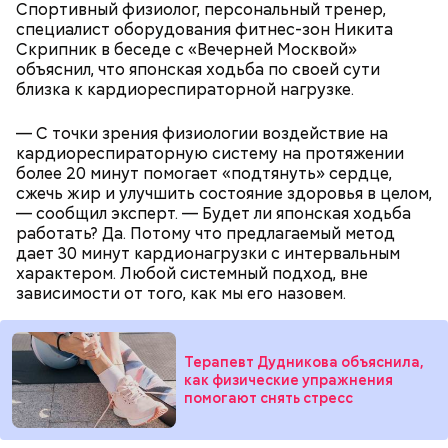
Спортивный физиолог, персональный тренер,
специалист оборудования фитнес-зон Никита
Скрипник в беседе с «Вечерней Москвой»
объяснил, что японская ходьба по своей сути
кабачок;
близка к кардиореспираторной нагрузке.
лук;
растительное масло;
— С точки зрения физиологии воздействие на
соль, перец по вкусу;
кардиореспираторную систему на протяжении
свежий базилик;
более 20 минут помогает «подтянуть» сердце,
сливки жирностью 20 процентов.
сжечь жир и улучшить состояние здоровья в целом,
— сообщил эксперт. — Будет ли японская ходьба
работать? Да. Потому что предлагаемый метод
дает 30 минут кардионагрузки с интервальным
характером. Любой системный подход, вне
зависимости от того, как мы его назовем.
Терапевт Дудникова объяснила,
как физические упражнения
помогают снять стресс