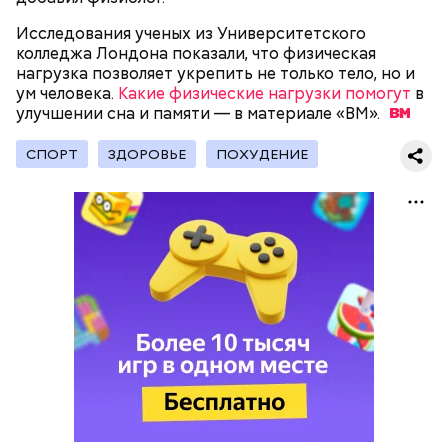
Исследования ученых из Университетского
колледжа Лондона показали, что физическая
нагрузка позволяет укрепить не только тело, но и
В Международный день холостяка все мужчины
Ингредиенты:
ум человека.
без пары видятся со своими друзьями, устраивают
Какие физические нагрузки помогут
в
улучшении сна и памяти — в материале
вечеринки, играют в видеоигры и проводят время,
«ВМ».
наслаждаясь свободой и независимостью, пока
это возможно, ведь может быть и так, что через год
СПОРТ
ЗДОРОВЬЕ
ПОХУДЕНИЕ
они уже не будут холостяками.