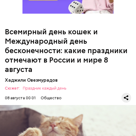
кабачок;
брынза;
растительное масло;
Всемирный день кошек и
Международный день бесконечности
помидоры черри либо грунтовые.
Международный день
бесконечности: какие праздники
День малины со сливками
отмечают в России и мире 8
августа
Хаджили Овезмурадов
Сюжет:
Праздник каждый день
08 августа 00:01
Общество
Инициатором Всемирного дня кошек в 2002 году
стал международный фонд Animal Welfare. В этот
праздник котам демонстрируют свою любовь и