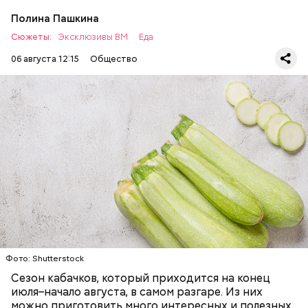
Полина Пашкина
Сюжеты:
Эксклюзивы ВМ
Еда
06 августа 12:15
Общество
Ингредиенты:
ЕДА
ОВОЩИ
РЕЦЕПТЫ
Фото: Shutterstock
Сезон кабачков, который приходится на конец
июля–начало августа, в самом разгаре. Из них
можно приготовить много интересных и полезных