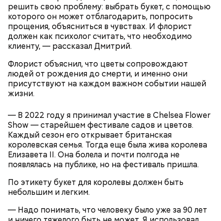
решить свою проблему: выбрать букет, с помощью
которого он может отблагодарить, попросить
прощения, объясниться в чувствах. И флорист
должен как психолог считать, что необходимо
клиенту, — рассказал Дмитрий.
Флорист объяснил, что цветы сопровождают
людей от рождения до смерти, и именно они
присутствуют на каждом важном событии нашей
жизни.
— В 2022 году я принимал участие в Chelsea Flower
Show — старейшем фестивале садов и цветов.
Каждый сезон его открывает британская
королевская семья. Тогда еще была жива королева
Елизавета II. Она болела и почти полгода не
появлялась на публике, но на фестиваль пришла.
День «Счастье случается» был инициирован
По этикету букет для королевы должен быть
Тайным обществом счастливых людей, чтобы
небольшим и легким.
Кабачки, тушеные с курицей
напомнить людям, что счастье на самом деле
кроется в мелочах. Отпраздновать этот день
Эндокринолог Куликова
— Надо понимать, что человеку было уже за 90 лет
Уберут отеки и улучшат зрение:
Как приготовить домашний
объяснила, в чем заключается
можно, поделившись с другими людьми
и ничего тяжелого быть не может. Я использовал
диетолог Соломатина рассказала