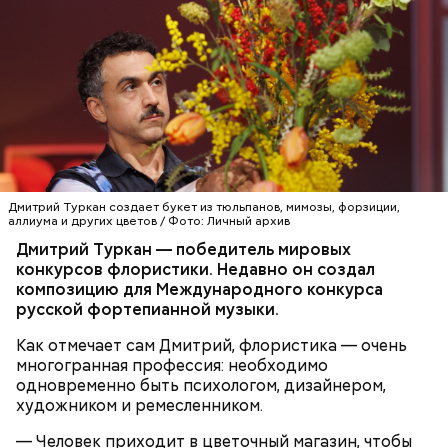
кабачок;
лук;
растительное масло;
соль, перец по вкусу;
свежий базилик;
сливки жирностью 20 процентов.
Дмитрий Туркан создает букет из тюльпанов, мимозы, форзиции,
аллиума и других цветов / Фото: Личный архив
Дмитрий Туркан — победитель мировых
конкурсов флористики. Недавно он создал
композицию для Международного конкурса
русской фортепианной музыки.
Как отмечает сам Дмитрий, флористика — очень
многогранная профессия: необходимо
одновременно быть психологом, дизайнером,
художником и ремесленником.
Ингредиенты:
— Человек приходит в цветочный магазин, чтобы