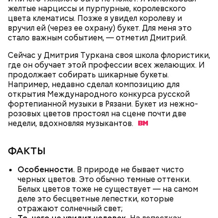
майонез: три простых рецепта
польза сезонных овощей и
счастливыми моментами из своей жизни.
о пользе кабачков
желтые нарциссы и пурпурные, королевского
фруктов
цвета клематисы. Позже я увидел королеву и
вручил ей (через ее охрану) букет. Для меня это
стало важным событием, — отметил Дмитрий.
Сейчас у Дмитрия Туркана своя школа флористики,
где он обучает этой профессии всех желающих. И
продолжает собирать шикарные букеты.
Например, недавно сделал композицию для
открытия Международного конкурса русской
фортепианной музыки в Рязани. Букет из нежно-
розовых цветов простоял на сцене почти две
недели, вдохновляя
музыкантов.
ФАКТЫ
День «Счастье случается»
Противень ставится в духовку, разогретую до 180–
190 градусов. Спагетти из кабачка нужно запекать
Особенности.
В природе не бывает чисто
25–30 минут.
черных цветов. Это обычно темные оттенки.
Белых цветов тоже не существует — на самом
деле это бесцветные лепестки, которые
отражают солнечный свет;