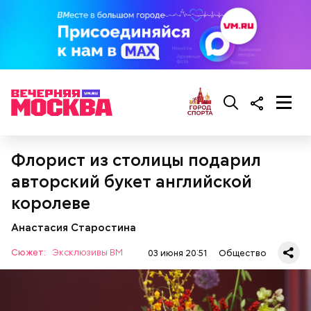
— Курица сначала обжаривается с небольшим
количеством масла и лука на сковороде. Затем ее
нужно отправить в глубокий противень. Сверху
Флорист из столицы подарил
кладем кабачки, нарезанные крупным кубиком, —
порекомендовал собеседник «ВМ».
авторский букет английской
королеве
Анастасия Старостина
Сюжет:
Эксклюзивы ВМ
03 июня 20:51
Общество