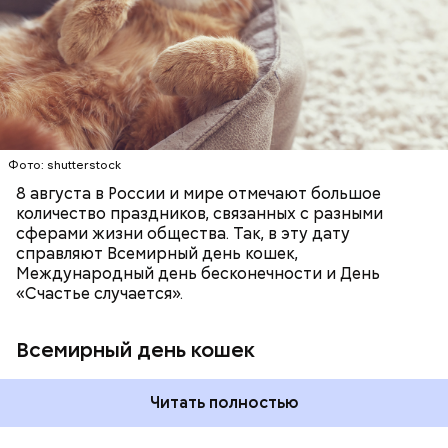
почитание. Можно купить своему питомцу его
любимое лакомство или новую игрушку. В
Ингредиенты:
ПРАЗДНИКИ
ЖИВОТНЫЕ
МАТЕМАТИКА
В Международный день холостяка все мужчины
некоторых странах в эту дату открываются
КОШКИ
ПСИХОЛОГИЯ
без пары видятся со своими друзьями, устраивают
специальные парки для выгуливания котов,
вечеринки, играют в видеоигры и проводят время,
кошачьи магазины и другие заведения.
наслаждаясь свободой и независимостью, пока
это возможно, ведь может быть и так, что через год
они уже не будут холостяками.
Фото: shutterstock
8 августа в России и мире отмечают большое
количество праздников, связанных с разными
сферами жизни общества. Так, в эту дату
справляют Всемирный день кошек,
Международный день бесконечности и День
«Счастье случается».
Всемирный день кошек
Читать полностью
Спагетти из кабачков
Международный день холостяка