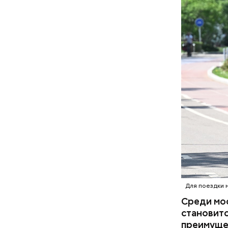
Для поездки 
Среди мос
становитс
преимущес