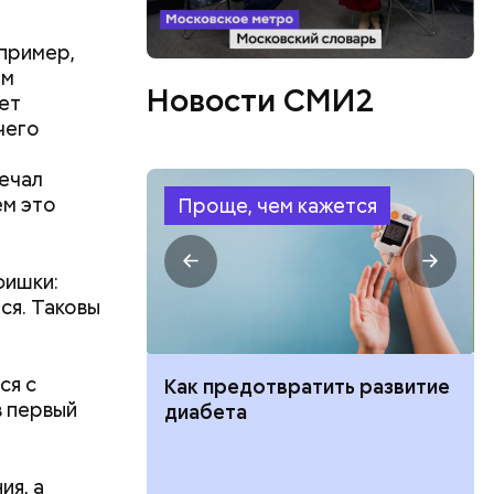
апример,
ом
Новости СМИ2
ет
чего
речал
ем это
Проще, чем кажется
фишки:
ся. Таковы
ся с
ут ли дом по
Как предотвратить развитие
в первый
кве: где
диабета
цию и сроки
ия, а