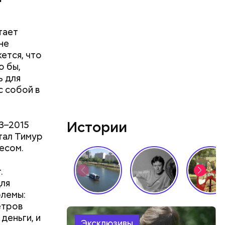
тает
не
ется, что
о бы,
ь для
с собой в
Истории
3–2015
тал Тимур
есом.
.
для
блемы:
етров
деньги, и
Эксклюзивы