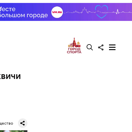
квичи
щество