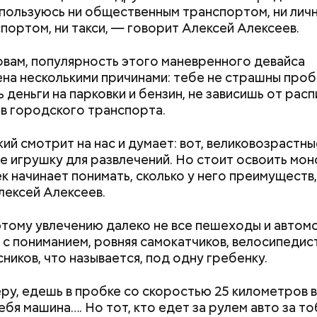
 пользуюсь ни общественным транспортом, ни лич
портом, ни такси, — говорит Алексей Алексеев.
овам, популярность этого маневренного девайса
на несколькими причинами: тебе не страшны пробк
 деньги на парковки и бензин, не зависишь от расп
 городского транспорта.
й смотрит на нас и думает: вот, великовозрастны
е игрушку для развлечений. Но стоит освоить мон
ек начинает понимать, сколько у него преимуществ
лексей Алексеев.
стье случается» был инициирован Тайным общест
х людей, чтобы напомнить людям, что счастье на 
этому увлечению далеко не все пешеходы и автом
 мелочах. Отпраздновать этот день можно, подели
 с пониманием, ровняя самокатчиков, велосипедис
юдьми счастливыми моментами из своей жизни.
ников, что называется, под одну гребенку.
ру, едешь в пробке со скоростью 25 километров в 
ебя машина…. Но тот, кто едет за рулем авто за то