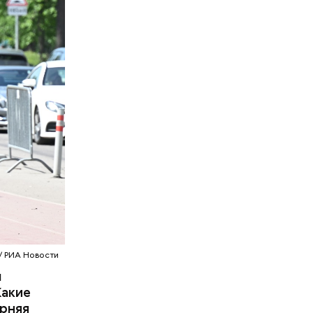
/ РИА Новости
м
Какие
ерняя