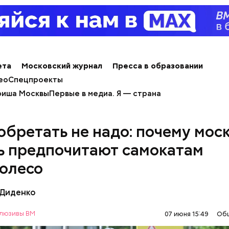
ета
Московский журнал
Пресса в образовании
ео
Спецпроекты
иша Москвы
Первые в медиа. Я — страна
зобретать не надо: почему мос
ь предпочитают самокатам
олесо
 Диденко
люзивы ВМ
07 июня 15:49
Об