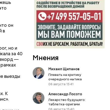
ожешь
это
что он
й в
ог, но и
кала за 40
Мнения
рекорд —
 рамках
Михаил Щипанов
Плевать на критику
ие выезды
очередного нытика
06 августа 15:41
х. К
Александр Лосото
нс».
Лекарство будущего:
таблетка-оригами
06 августа 15:40