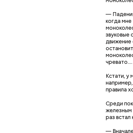
моноколес
— Падения
когда мне
моноколес
звуковые с
движение 
остановит
моноколес
чревато....
Кстати, у 
например,
правила х
Среди пок
Как поменять батареи дома и
железным 
не получить штраф
раз встал 
— Вначале