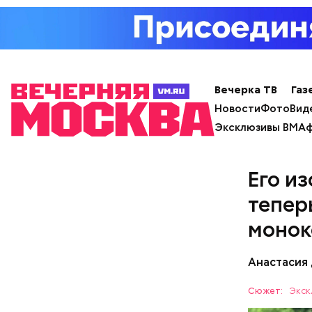
Вечерка ТВ
Газ
Новости
Фото
Вид
Эксклюзивы ВМ
Аф
Его и
тепер
монок
Анастасия
Сюжет:
Экск