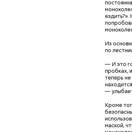
постоянна
моноколес
ездить?».
попробова
моноколес
Из основн
Как банки будут
по лестни
блокировать переводы при
обнаружении вредоносного
— И это г
ПО на устройствах клиентов
пробках, 
теперь не
находится
— улыбает
Кроме тог
безопасны
использов
маской, ч