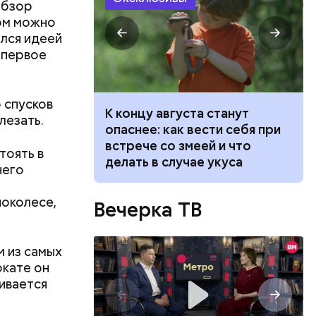
обзор
том можно
ался идеей
 первое
 спусков
ит новый
К концу августа станут
лезать.
 стоит ли
опаснее: как вести себя при
говорят
встрече со змеей и что
тоять в
делать в случае укуса
него
й
ноколесе,
Вечерка ТВ
м из самых
окате он
ивается