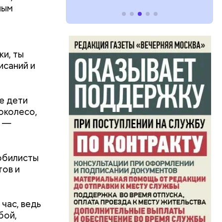
ным
и, ты
исаний и
е дети
околесо,
, —
вом
самом деле
обилисты
вшись с
тов и
час, ведь
бой,