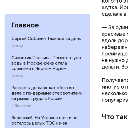
Кого-то э
шутка. Ир
сделала в
Главное
— За один
красивые 
Сергей Собянин. Главное за день
вдоль дор
Город
набережны
преимущес
Синоптик Паршина: Температура
не нужно 
воды в Москве-реке стала
деньги. В
сравнима с Черным морем
Город
Получаетс
многие от
Разрыв в деньгах: как обстоят
несколько 
дела с гендерными стереотипами
на рынке труда в России
популяриз
Общество
Что та
Зеленский: На Украине почти не
осталось целых ТЭС из-за