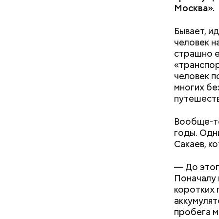
Москва».
Бывает, и
человек н
страшно е
«транспор
человек п
многих бе
путешеств
Вообще-то
годы. Одн
Сакаев, к
— До этог
Поначалу 
коротких 
аккумулят
пробега м