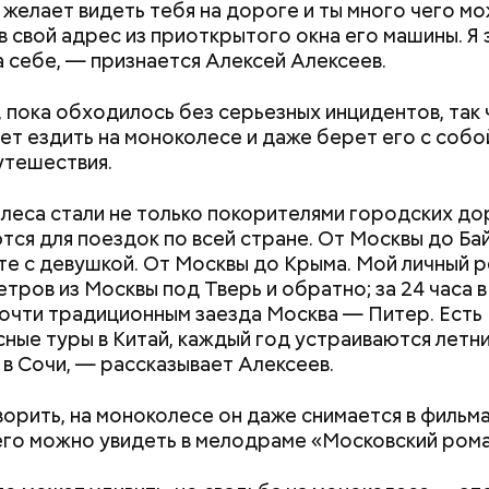
 желает видеть тебя на дороге и ты много чего м
в свой адрес из приоткрытого окна его машины. Я 
а себе, — признается Алексей Алексеев.
, пока обходилось без серьезных инцидентов, так 
т ездить на моноколесе и даже берет его с собо
утешествия.
еса стали не только покорителями городских дор
тся для поездок по всей стране. От Москвы до Бай
те с девушкой. От Москвы до Крыма. Мой личный 
етров из Москвы под Тверь и обратно; за 24 часа в
очти традиционным заезда Москва — Питер. Есть
ные туры в Китай, каждый год устраиваются летн
 в Сочи, — рассказывает Алексеев.
ворить, на моноколесе он даже снимается в фильма
его можно увидеть в мелодраме «Московский рома
Счастье случается»