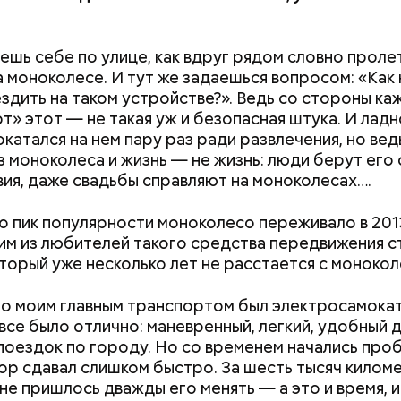
дешь себе по улице, как вдруг рядом словно проле
а моноколесе. И тут же задаешься вопросом: «Как 
здить на таком устройстве?». Ведь со стороны каж
т» этот — не такая уж и безопасная штука. И ладн
окатался на нем пару раз ради развлечения, но вед
з моноколеса и жизнь — не жизнь: люди берут его 
ия, даже свадьбы справляют на моноколесах….
 пик популярности моноколесо переживало в 201
им из любителей такого средства передвижения с
оторый уже несколько лет не расстается с монокол
о моим главным транспортом был электросамокат
все было отлично: маневренный, легкий, удобный 
поездок по городу. Но со временем начались про
ор сдавал слишком быстро. За шесть тысяч килом
не пришлось дважды его менять — а это и время, и 