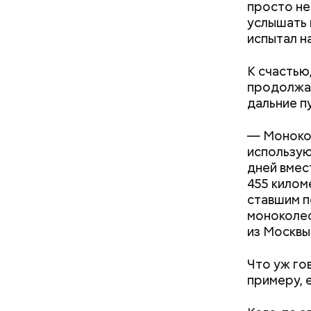
просто не
услышать 
испытал н
К счастью
продолжае
дальние п
— Монокол
использую
дней вмес
455 килом
ставшим п
моноколес
из Москвы
Что уж го
примеру, 
День «