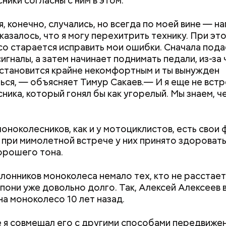
ники согласны с ним в этом.
, конечно, случались, но всегда по моей вине — н
 казалось, что я могу перехитрить технику. При эт
о старается исправить мои ошибки. Сначала пода
игналы, а затем начинает поднимать педали, из-за 
становится крайне некомфортным и ты вынужден
ься, — объясняет Тимур Сакаев.— И я еще не вст
ника, который гонял бы как угорелый. Мы знаем, ч
моноколесников, как и у мотоциклистов, есть свои 
 при мимолетной встрече у них принято здоровать
орошего тона.
лонников моноколеса немало тех, кто не расстает
Как получить до 100 тысяч
Как узнать, снес
пони уже довольно долго. Так, Алексей Алексеев 
рублей от государства при
реновации в Мос
на моноколесо 10 лет назад.
трудной ситуации: кто может
искать информа
претендовать и какие нужны
 я совмещал его с другими способами передвижен
документы