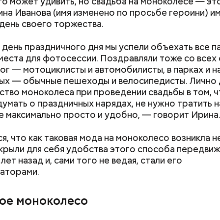
то может удивить, но свадьба на моноколесе — эт
ина Иванова (имя изменено по просьбе героини) им
 день своего торжества.
 день праздничного дня мы успели объехать все п
места для фотосессии. Поздравляли тоже со всех 
ог — мотоциклисты и автомобилисты, в парках и н
х — обычные пешеходы и велосипедисты. Лично 
тво моноколеса при проведении свадьбы в том, ч
думать о праздничных нарядах, не нужно тратить н
се максимально просто и удобно, — говорит Ирина
я, что как таковая мода на моноколесо возникла н
крыли для себя удобства этого способа передви
лет назад и, сами того не ведая, стали его
аторами.
кое моноколесо