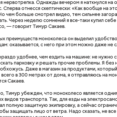
я нервотрепка. Однажды вечером я наткнулся на 
. Сперва отнесся скептически: «Как вообще на э
 Но чем больше смотрел видео, тем сильнее загор
ть. Через неделю сомнений я все-таки купил себе
о, — говорит Тимур Сакаев.
ых преимуществ моноколеса он выделил удобство
Разрыв в деньгах: как
В прокат выход
цам: оказывается, с него при этом можно даже не с
обстоят дела с гендерными
фильм «Чучело»:
стереотипами на рынке
смотреть и что 
ораздо удобнее, чем ездить на машине: не нужно с
труда в России
критики
искать парковку и решать прочие проблемы. Я без 
 обхожусь. Даже в магазин за продуктами, которы
 всего в 300 метрах от дома, я отправляюсь на мо
ся Сакаев.
о, Тимур убежден, что моноколесо является одни
х видов транспорта. Так, для езды на электросам
ал полную защитную экипировку, а сейчас огранич
тобы защищать лицо от ветра. Надо сказать, не все