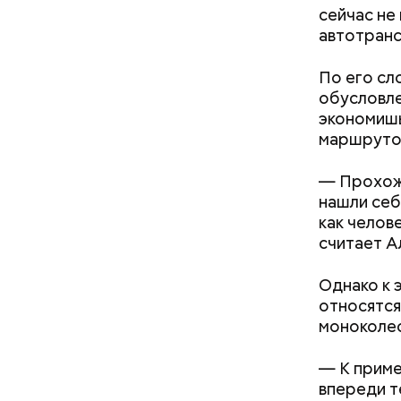
сейчас не
автотранс
По его сл
обусловле
экономишь
маршрутов
— Прохожи
нашли себ
как челов
считает А
День «Сча
счастливы
Однако к 
кроется в
относятся
другими л
моноколес
— К приме
впереди т