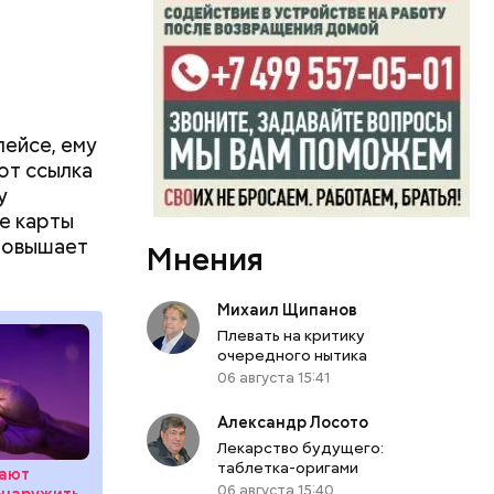
ейсе, ему
от ссылка
у
е карты
 повышает
Мнения
Михаил Щипанов
Плевать на критику
очередного нытика
06 августа 15:41
Александр Лосото
Лекарство будущего:
таблетка-оригами
вают
06 августа 15:40
бнаружить