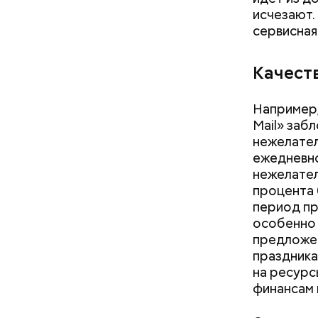
исчезают.
сервисная
Качест
Например,
Mail» заб
нежелател
ежедневно
нежелател
процента 
период пр
особенно 
предложен
Как поменять батареи дома и
праздника
не получить штраф
на ресурс
финансам 