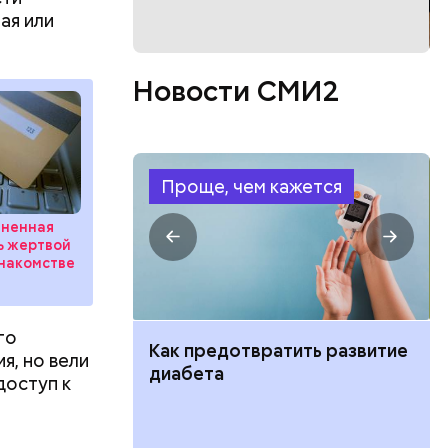
ая или
Новости СМИ2
Проще, чем кажется
аненная
ть жертвой
накомстве
го
ут ли дом по
Как предотвратить развитие
я, но вели
кве: где
диабета
доступ к
цию и сроки