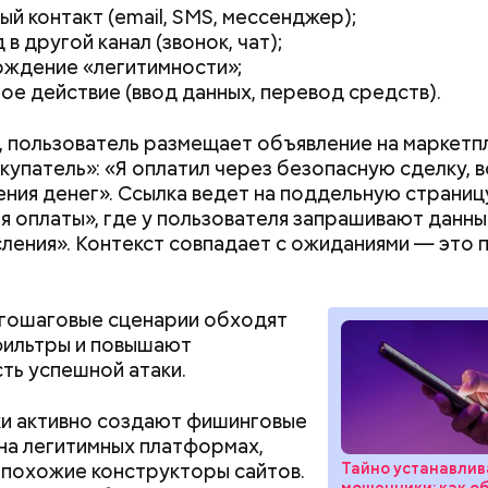
ый контакт (email, SMS, мессенджер);
в другой канал (звонок, чат);
ждение «легитимности»;
ое действие (ввод данных, перевод средств).
 пользователь размещает объявление на маркетпл
купатель»: «Я оплатил через безопасную сделку, в
ения денег». Ссылка ведет на поддельную страниц
я оплаты», где у пользователя запрашивают данны
сления». Контекст совпадает с ожиданиями — это
гошаговые сценарии обходят
фильтры и повышают
ть успешной атаки.
алины со сливками
и активно создают фишинговые
на легитимных платформах,
 похожие конструкторы сайтов.
Тайно устанавли
мошенники: как о