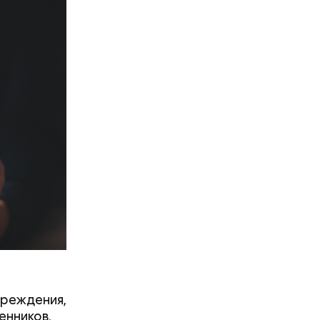
преждения,
енников.