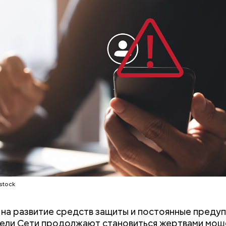
stock
на развитие средств защиты и постоянные преду
ели Сети продолжают становиться жертвами мош