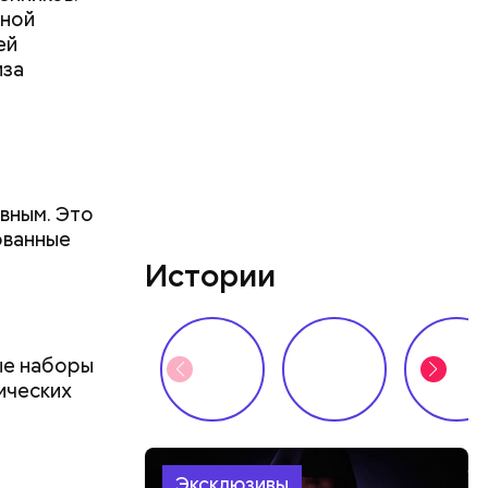
нной
ей
иза
вным. Это
ованные
Истории
ые наборы
ических
Эксклюзивы