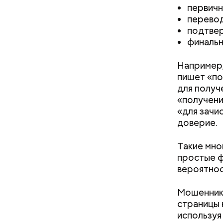
первичн
перевод 
подтвер
финальн
Например,
пишет «по
для получ
«получени
«для зачи
доверие.
Такие мно
простые 
вероятнос
День м
Мошенник
страницы 
используя