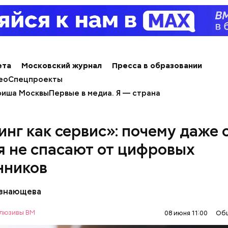
ета
Московский журнал
Пресса в образовании
ео
Спецпроекты
иша Москвы
Первые в медиа. Я — страна
нг как сервис»: почему даже 
я не спасают от цифровых
нников
езнающева
люзивы ВМ
08 июня 11:00
Об