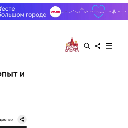
опыт и
щество