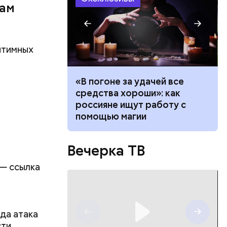
лам
итимных
ало по
«В погоне за удачей все
 как
средства хороши»: как
ла толпу
россияне ищут работу с
ске
помощью магии
Вечерка ТВ
 — ссылка
ь
да атака
сти