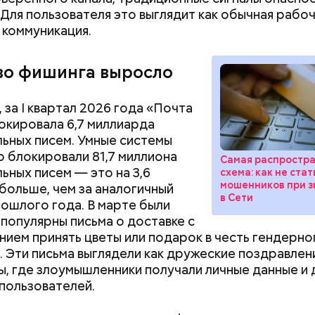
 Для пользователя это выглядит как обычная рабоч
 коммуникация.
во фишинга выросло
 за I квартал 2026 года «Почта
локировала 6,7 миллиарда
ьных писем. Умные системы
 блокировали 81,7 миллиона
Самая распростр
ьных писем — это на 3,6
схема: как не ста
мошенников при з
больше, чем за аналогичный
в Сети
ошлого года. В марте были
популярны письма о доставке с
ием принять цветы или подарок в честь гендерно
Как получить до 100 тысяч
Как узнать, снес
. Эти письма выглядели как дружеские поздравлени
рублей от государства при
реновации в Мос
ы, где злоумышленники получали личные данные и 
трудной ситуации: кто может
искать информа
пользователей.
претендовать и какие нужны
документы