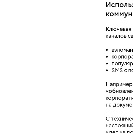
Исполь
коммун
Ключевая 
каналов св
Хотела спасти малыша: как
взломан
мать и сын погибли при
корпора
падении из окна в Раменском
популя
SMS с п
Например,
«обновлен
корпорати
на докуме
С техниче
настоящий
идет из д