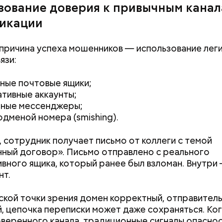
зование доверия к привычным кана
икации
причина успеха мошенников — использование лег
язи:
Вода за 10 тысяч: поможет ли
Людей разброс
ные почтовые ящики;
японский напиток сбросить
проезжей части:
тивные аккаунты;
лишний вес
легковушка сби
рные мессенджеры;
пешеходов в Ом
одменой номера (smishing).
 сотрудник получает письмо от коллеги с темой
ный договор». Письмо отправлено с реального
вного ящика, который ранее был взломан. Внутри
нт.
ской точки зрения домен корректный, отправител
, цепочка переписки может даже сохраняться. Ког
оверенного канала, традиционные сигналы опасно