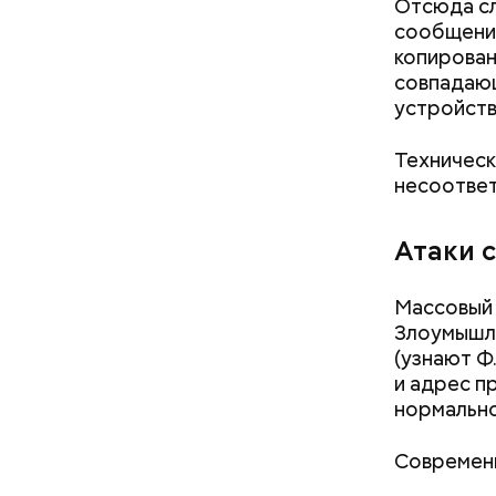
Отсюда сл
сообщения
копирован
совпадающ
устройств
Техническ
несоответ
Атаки 
День мали
сочетания
Массовый 
только ма
Злоумышле
ингредиен
(узнают Ф
самостоят
и адрес пр
нормально
Современн