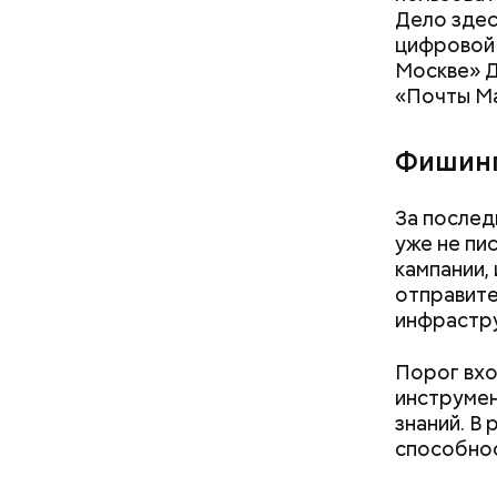
Дело здес
цифровой 
Москве» Д
«Почты Mai
Фишинг
За послед
уже не пи
кампании,
отправите
инфрастру
Порог вхо
инструмен
знаний. В
способнос