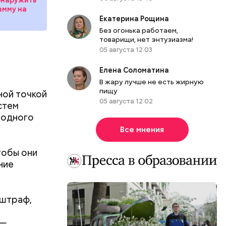
амму на
Екатерина Рощина
Без огонька работаем,
товарищи, нет энтузиазма!
05 августа 12:03
Елена Соломатина
В жару лучше не есть жирную
пищу
ной точкой
05 августа 12:02
стем
 одного
Все мнения
тобы они
ние
 штраф,
ятся со
 —
ы и