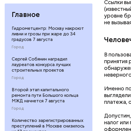
Ссылки вы
(известны
Главное
уровне бр
не вызыва
Гидрометцентр: Москву накроют
ливни и грозы при жаре до 34
Челове
градусов 7 августа
Город
В пользов
Сергей Собянин наградил
принятия 
лауреатов конкурса лучших
обнаружен
строительных проектов
неверного
Город
Именно по
Второй этап капитального
выглядели
ремонта пути Большого кольца
МЖД начнется 7 августа
платежа, 
Город
Допустим,
Количество зарегистрированных
налог или
В Междуна
преступлений в Москве снизилось
оформлени
своими др