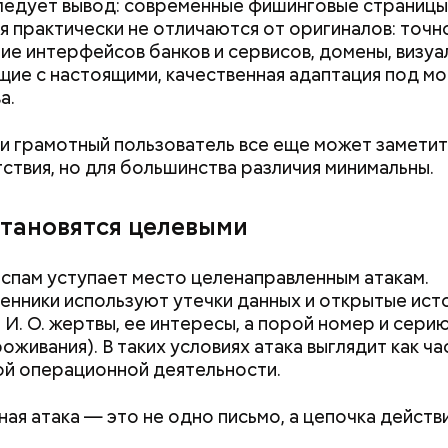
едует вывод: современные фишинговые страницы
 практически не отличаются от оригиналов: точн
ие интерфейсов банков и сервисов, домены, визуа
ие с настоящими, качественная адаптация под м
а.
и грамотный пользователь все еще может заметит
ствия, но для большинства различия минимальны.
становятся целевыми
ны со сливками отмечается в США в честь вкусово
 этой ягоды со сливками. В этот праздник люди ед
спам уступает место целенаправленным атакам.
лину со сливками, но и другие десерты на основе э
нники используют утечки данных и открытые ист
тов. Их можно купить в магазине или сделать
. И. О. жертвы, ее интересы, а порой номер и сери
ельно вместе со своими родными и близкими.
оживания). В таких условиях атака выглядит как ча
й операционной деятельности.
ая атака — это не одно письмо, а цепочка действи