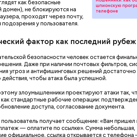
глядят как безопасные
шпионскую прогр
й домен), не блокируются на
телефоне
аузера, проходят через почту,
я подозрения у пользователя.
ческий фактор как последний рубеж
ательской безопасности человек остается финаль
решения. Даже при наличии почтовых фильтров, си
ия угроз и антифишинговых решений достаточно
 действия, чтобы атака была успешной.
этому злоумышленники проектируют атаки так, ч
 как стандартные рабочие операции: подтвержде
обновление доступа, согласование документа.
 пользователь получает сообщение: «Вам пришел
 платеж — оплатите по ссылке». Сумма небольшая,
родный день холостяка все мужчины без пары вид
е официальное, ссылка открывается с телефона
узьями, устраивают вечеринки, играют в видеоигр