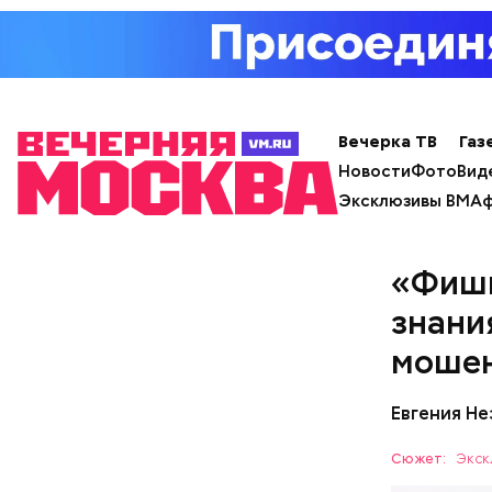
Вечерка ТВ
Газ
Новости
Фото
Вид
Эксклюзивы ВМ
Аф
«Фиши
знани
моше
Евгения Н
Сюжет:
Экск