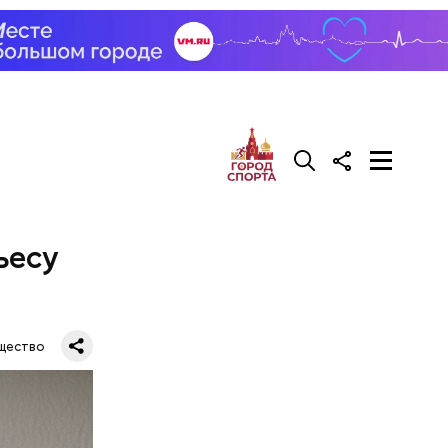
ьесу
щество