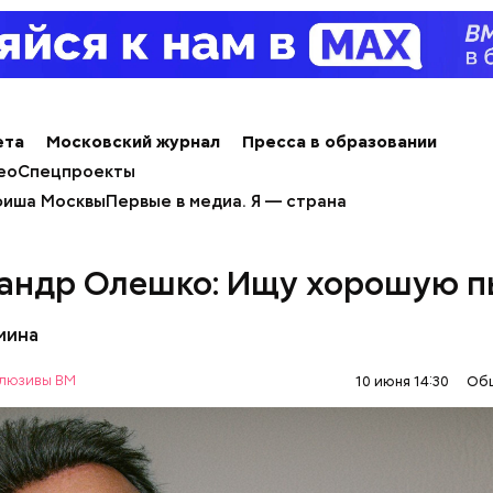
ета
Московский журнал
Пресса в образовании
ео
Спецпроекты
иша Москвы
Первые в медиа. Я — страна
андр Олешко: Ищу хорошую п
ьмина
люзивы ВМ
10 июня 14:30
Об