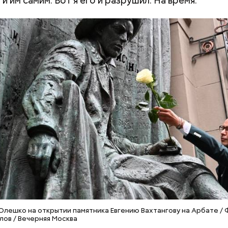
и им самим. Вот я его и разрушил. На время.
лешко на открытии памятника Евгению Вахтангову на Арбате / 
ов / Вечерняя Москва