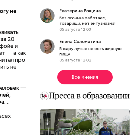
огу не
Екатерина Рощина
Без огонька работаем,
товарищи, нет энтузиазма!
05 августа 12:03
раивать
за 20
Елена Соломатина
 фойе и
В жару лучше не есть жирную
ет — а как
пищу
очитал про
05 августа 12:02
ить не
Все мнения
человек —
лей,
ра.…
 всех —