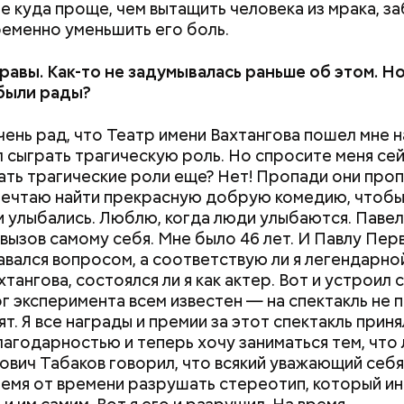
е куда проще, чем вытащить человека из мрака, за
ременно уменьшить его боль.
правы. Как-то не задумывалась раньше об этом. Н
были рады?
чень рад, что Театр имени Вахтангова пошел мне 
л сыграть трагическую роль. Но спросите меня сей
рать трагические роли еще? Нет! Пропади они про
мечтаю найти прекрасную добрую комедию, чтобы,
и улыбались. Люблю, когда люди улыбаются. Паве
 вызов самому себя. Мне было 46 лет. И Павлу Пе
давался вопросом, а соответствую ли я легендарно
тангова, состоялся ли я как актер. Вот и устроил 
ог эксперимента всем известен — на спектакль не п
т. Я все награды и премии за этот спектакль приня
лагодарностью и теперь хочу заниматься тем, что
ович Табаков говорил, что всякий уважающий себя
емя от времени разрушать стереотип, который и