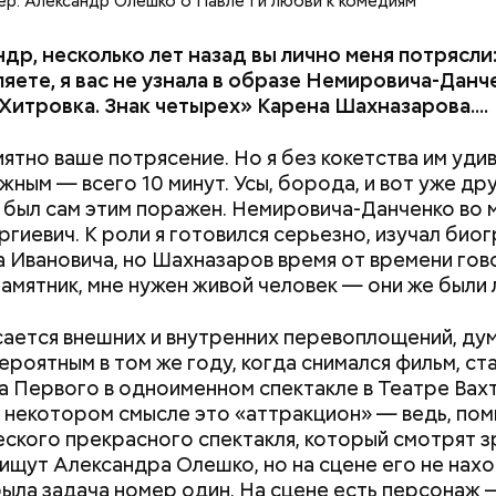
ер. Александр Олешко о Павле I и любви к комедиям
др, несколько лет назад вы лично меня потрясли
яете, я вас не узнала в образе Немировича-Данч
Хитровка. Знак четырех» Карена Шахназарова....
ятно ваше потрясение. Но я без кокетства им удив
Хотела спасти малыша: как
Вода за 10 тыся
жным — всего 10 минут. Усы, борода, и вот уже др
мать и сын погибли при
японский напит
Я был сам этим поражен. Немировича-Данченко во 
падении из окна в Раменском
лишний вес
ргиевич. К роли я готовился серьезно, изучал би
 Ивановича, но Шахназаров время от времени гов
памятник, мне нужен живой человек — они же были 
сается внешних и внутренних перевоплощений, ду
ероятным в том же году, когда снимался фильм, ст
а Первого в одноименном спектакле в Театре Вахт
в некотором смысле это «аттракцион» — ведь, по
ского прекрасного спектакля, который смотрят з
 ищут Александра Олешко, но на сцене его не нахо
была задача номер один. На сцене есть персонаж 