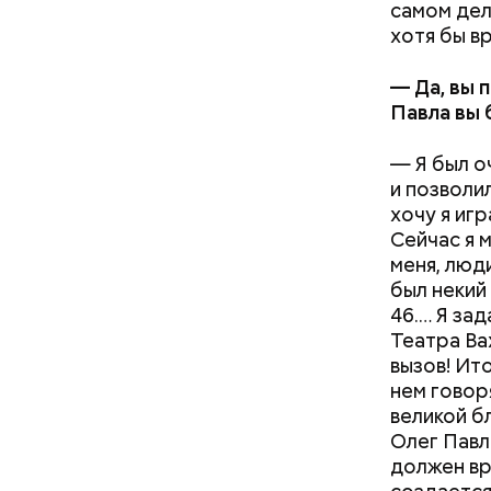
самом дел
хотя бы в
— Да, вы 
Павла вы 
— Я был о
и позволи
хочу я иг
Сейчас я 
меня, люд
был некий
46.… Я за
Театра Вах
вызов! Ит
нем говоря
великой б
Олег Павл
должен вр