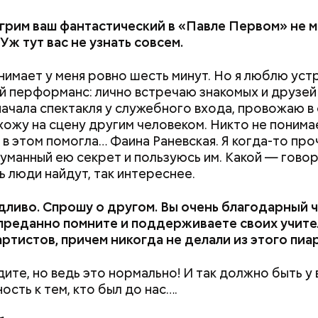
грим ваш фантастический в «Павле Первом» не м
 Уж тут вас не узнать совсем.
нимает у меня ровно шесть минут. Но я люблю уст
 перформанс: лично встречаю знакомых и друзей 
начала спектакля у служебного входа, провожаю в
хожу на сцену другим человеком. Никто не понима
е в этом помогла… Фаина Раневская. Я когда-то пр
уманный ею секрет и пользуюсь им. Какой — говор
ь люди найдут, так интереснее.
ливо. Спрошу о другом. Вы очень благодарный 
 преданно помните и поддерживаете своих учите
ртистов, причем никогда не делали из этого пиа
те, но ведь это нормально! И так должно быть у
ость к тем, кто был до нас….