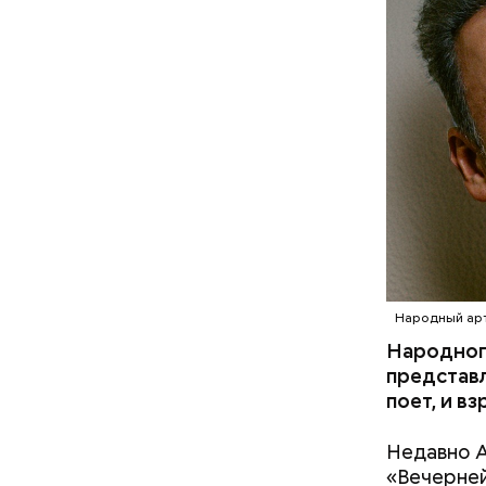
Народный арт
Народног
представл
поет, и в
Недавно А
«Вечерней