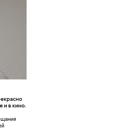
прекрасно
 и в кино.
ещания
ей