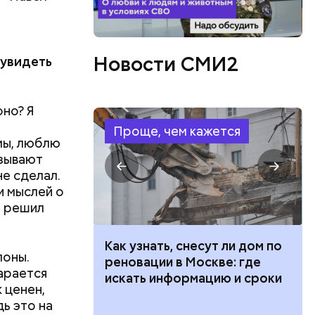
Новости СМИ2
 увидеть
оно? Я
Проще, чем кажется
мы, люблю
азывают
не сделал.
и мыслей о
г решил
 100 тысяч
Как узнать, снесут ли дом по
лоны.
дарства при
реновации в Москве: где
тарается
ии: кто может
искать информацию и сроки
 ценен,
 какие нужны
дь это на