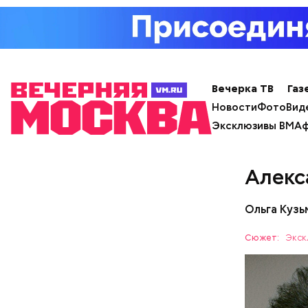
Вечерка ТВ
Газ
Новости
Фото
Вид
Эксклюзивы ВМ
Аф
Алекс
Ольга Куз
Сюжет:
Экск