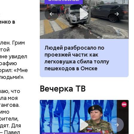
:
енко в
лен. Грим
ч: поможет ли
Людей разбросало по
угой
ок сбросить
проезжей части: как
мне увидел
легковушка сбила толпу
ографию
пешеходов в Омске
орил: «Мне
людьми!».
Вечерка ТВ
маю, что
ала моя
ангова.
мимо
рители,
дят. Для
— Павел