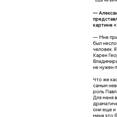
Еще не веч
— Алексан
представл
картине «
— Мне при
был несло
человек. 
Карен Гео
Владимира
не нужен 
Что же ка
самым нев
роль Павл
Для меня 
драматиче
они еще и
меня это 