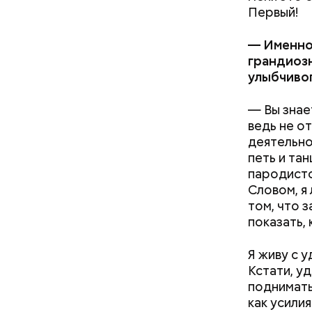
Первый!
— Именно 
грандиозн
улыбчивог
— Вы знает
ведь не о
деятельно
петь и та
пародисто
Словом, я
том, что 
показать, 
Я живу с 
Кстати, уд
поднимать
как усилия