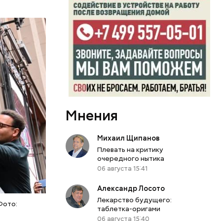
Мнения
Михаил Щипанов
Плевать на критику
очередного нытика
06 августа 15:41
Александр Лосото
Лекарство будущего:
Фото:
таблетка-оригами
06 августа 15:40