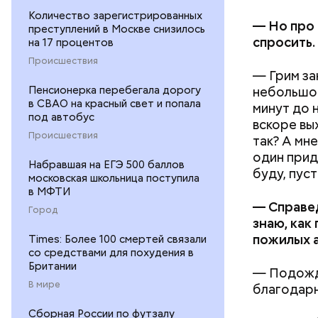
Количество зарегистрированных
— Но про 
преступлений в Москве снизилось
спросить.
на 17 процентов
Происшествия
— Грим за
небольшой
Пенсионерка перебегала дорогу
в СВАО на красный свет и попала
минут до 
под автобус
вскоре вы
Происшествия
так? А мн
один прид
Набравшая на ЕГЭ 500 баллов
буду, пуст
московская школьница поступила
в МФТИ
— Справед
Город
знаю, как
пожилых а
Times: Более 100 смертей связали
со средствами для похудения в
Британии
— Подожди
В мире
благодарн
Сборная России по футзалу