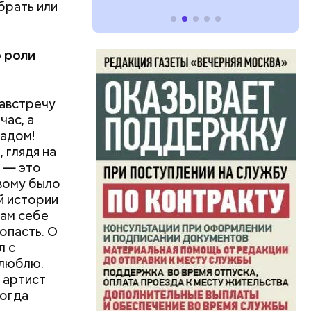
брать или
о роли
навстречу
час, а
падом!
 глядя на
л — это
рвому было
й истории
сам себе
опасть. О
л с
 люблю.
 артист
ногда