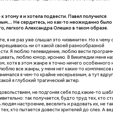
к этому я и хотела подвести. Павел получился
ым.… Не сердитесь, но как-то неожиданно было
о, легкого Александра Олешко в таком образе.
е, я не раз уже слышал это «извините». Но к чему 
ткрещиваюсь ни от какой своей разнообразной
сти. Я люблю телевидение, люблю вести програм
нцевать, люблю юмор, иронию. В Википедии меня н
м, хотя в этом жанре я точно ничего особенного 
 люблю все жанры, у меня нет каких-то комплексов 
занимался я чем-то крайне несерьезным, а тут вдру
какой я глубокий трагический актер.
Как поменять батареи дома и
Как получить до
удовольствием, не подгоняя себя под какие-то шаб
не получить штраф
рублей от госу
ивительно: так получается, будто труд тех, кто с
трудной ситуац
 людям настроение, веселить и радовать их, не так
претендовать и
 тех, кто пытается довести зрителей до слез. А ве
документы