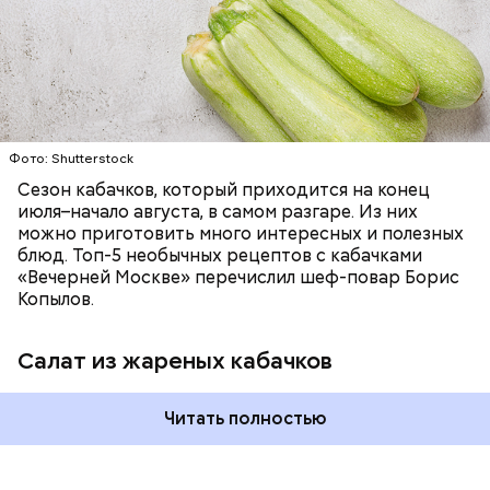
ЕДА
ОВОЩИ
РЕЦЕПТЫ
Фото: Shutterstock
Фото: Shutterstock
Сезон кабачков, который приходится на конец
июля–начало августа, в самом разгаре. Из них
можно приготовить много интересных и полезных
блюд. Топ-5 необычных рецептов с кабачками
Вред дыни
«Вечерней Москве» перечислил шеф-повар Борис
Копылов.
Салат из жареных кабачков
кремний — укрепляет кости, зубы, волосы и
Читать полностью
ногти и оказывает омолаживающее действие;
витамин С — работает как антиоксидант,
иммуномодулятор, помогает выработке