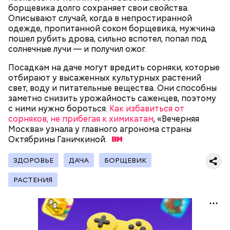
борщевика долго сохраняет свои свойства.
беременным, кормящим женщинам;
Описывают случай, когда в непростиранной
людям с ослабленной иммунной системой;
одежде, пропитанной соком борщевика, мужчина
пожилым;
пошел рубить дрова, сильно вспотел, попал под
детям.
солнечные лучи — и получил ожог.
Посадкам на даче могут вредить сорняки, которые
отбирают у высаженных культурных растений
свет, воду и питательные вещества. Они способны
заметно снизить урожайность саженцев, поэтому
с ними нужно бороться.
Как избавиться от
сорняков, не прибегая к химикатам
В Международный день холостяка все мужчины
, «Вечерняя
Ингредиенты:
Москва» узнала у главного агронома страны
без пары видятся со своими друзьями, устраивают
Октябрины
вечеринки, играют в видеоигры и проводят время,
Ганичкиной.
наслаждаясь свободой и независимостью, пока
это возможно, ведь может быть и так, что через год
ЗДОРОВЬЕ
ДАЧА
БОРЩЕВИК
они уже не будут холостяками.
РАСТЕНИЯ
Ранние плоды, по словам врача, лучше не есть: