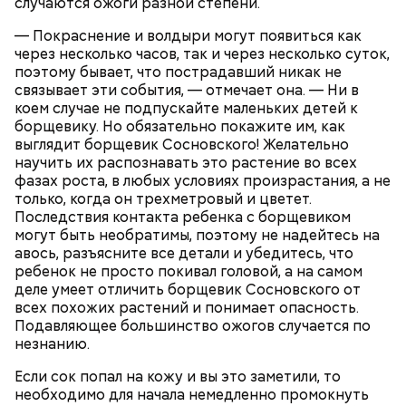
случаются ожоги разной степени.
— Покраснение и волдыри могут появиться как
через несколько часов, так и через несколько суток,
поэтому бывает, что пострадавший никак не
связывает эти события, — отмечает она. — Ни в
коем случае не подпускайте маленьких детей к
борщевику. Но обязательно покажите им, как
выглядит борщевик Сосновского! Желательно
Кабачки, тушеные с курицей
Фото: Shutterstock
научить их распознавать это растение во всех
Эндокринолог Куликова
Уберут отеки и улучшат зрение:
фазах роста, в любых условиях произрастания, а не
Как приготовить домашний
объяснила, в чем заключается
диетолог Соломатина рассказала
только, когда он трехметровый и цветет.
майонез: три простых рецепта
польза сезонных овощей и
о пользе кабачков
Последствия контакта ребенка с борщевиком
фруктов
могут быть необратимы, поэтому не надейтесь на
авось, разъясните все детали и убедитесь, что
ребенок не просто покивал головой, а на самом
Как выбрать дыню
деле умеет отличить борщевик Сосновского от
всех похожих растений и понимает опасность.
Подавляющее большинство ожогов случается по
незнанию.
Если сок попал на кожу и вы это заметили, то
необходимо для начала немедленно промокнуть