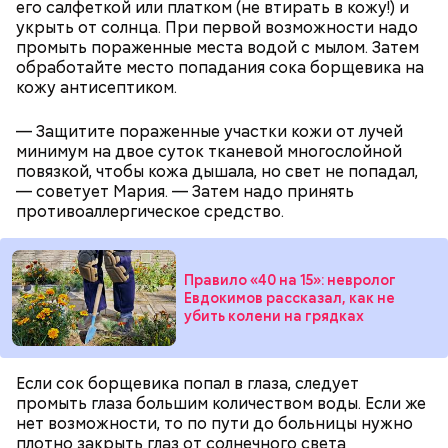
его салфеткой или платком (не втирать в кожу!) и
укрыть от солнца. При первой возможности надо
промыть пораженные места водой с мылом. Затем
обработайте место попадания сока борщевика на
Противень ставится в духовку, разогретую до 180–
кожу антисептиком.
190 градусов. Спагетти из кабачка нужно запекать
25–30 минут.
— Защитите пораженные участки кожи от лучей
минимум на двое суток тканевой многослойной
повязкой, чтобы кожа дышала, но свет не попадал,
— советует Мария. — Затем надо принять
противоаллергическое средство.
Также не нужно есть дыню до корки, потому что
именно там скапливаются нитраты. И важно
тщательно ее мыть, чтобы не отравиться, добавила
собеседница «ВМ».
Правило «40 на 15»: невролог
Евдокимов рассказал, как не
убить колени на грядках
— Кабачки нужно натереть длинными слайсами
Если сок борщевика попал в глаза, следует
(это можно сделать на специальной терке),
промыть глаза большим количеством воды. Если же
День малины со сливками отмечается в США в
похожими на спагетти, и уложить в противень.
нет возможности, то по пути до больницы нужно
честь вкусового сочетания этой ягоды со сливками.
Дальше нужно добавить немного растительного
плотно закрыть глаз от солнечного света