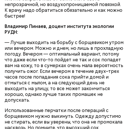
В этот праздник люди едят не только малину со
масла, соль, а сверху бросить хаотично
непрозрачной, но воздухопроницаемой повязкой.
сливками, но и другие десерты на основе этих
порезанную брынзу. Затем добавляются помидоры
К врачу надо обратиться обязательно и как можно
двух ингредиентов. Их можно купить в магазине
черри или грунтовые, — рассказал шеф-повар.
быстрее!
или сделать самостоятельно вместе со своими
родными и близкими.
Владимир Пинаев, доцент института экологии
РУДН:
— Там может содержаться огромное количество
нитратов, которое вызовет головокружение,
— Лучше выходить на борьбу с борщевиком утром
гипоксию и ухудшение физического состояния, —
или вечером. Можно и днем, но лишь в прохладную
предостерегла Соломатина.
погоду. Вечером — оптимальный вариант, потому
что даже если что-то пойдет не так и сок попадет
вам на кожу, то в сумерках очень мала вероятность
получить ожог. Если вечером в течение двух–трех
часов после попадания сока прийти домой и
кабачок;
отмыться с мылом, а на следующий день не
брынза;
выходить на улицу, то все может закончиться
растительное масло;
хорошо, однако лучше таких промашек не
помидоры черри либо грунтовые.
допускать.
День малины со сливками
Использованные перчатки после операций с
борщевиком нужно выкинуть. Одежду допустимо
не стирать, если вы уверены, что она не промокала
насквозь. Но помните, что высохший сок