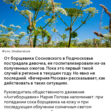
Ингредиенты:
Фото: Shutterstock
При выборе дыни эксперт посоветовала
ориентироваться на запах:
От борщевика Сосновского в Подмосковье
пострадала девочка, ее госпитализировали из-за
полученных ожогов. Пока это первый такой
случай в регионе в текущем году. Но явно не
последний. «Вечерняя Москва» рассказывает, как
действовать в таких ситуациях.
Руководитель общественного движения
«Антиборщевик» Мария Попова напоминает: при
попадании сока борщевика на кожу и при
последующем облучении солнечным светом