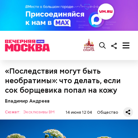
порекомендовал собеседник «ВМ».
«Последствия могут быть
кабачок;
необратимы»: что делать, если
лук;
— Она должна приятно пахнуть. Если дыня не
растительное масло;
сок борщевика попал на кожу
пахнет, значит, ее созревание ускорили или
соль, перец по вкусу;
сорвали недозревшей. Она может быть мягкой, но
свежий базилик;
Владимир Андреев
будет безвкусной.
сливки жирностью 20 процентов.
Сюжет:
Эксклюзивы ВМ
14 июня 12:04
Общество