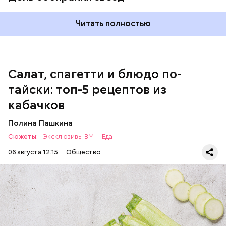
оливковое масло;
соль.
Читать полностью
Однако диетолог предупредила: не для всех дыня
Салат, спагетти и блюдо по-
может быть полезна. В первую очередь ее стоит
тайски: топ-5 рецептов из
есть с осторожностью людям:
кабачков
Полина Пашкина
Сюжеты:
Эксклюзивы ВМ
Еда
06 августа 12:15
Общество
Ингредиенты: