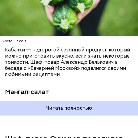
Фото: Pexels
Кабачки — недорогой сезонный продукт, который
можно приготовить вкусно, если знать некоторые
тонкости. Шеф-повар Александр Белькович в
беседе с «Вечерней Москвой» поделился своими
любимыми рецептами.
Мангал-салат
Читать полностью
— Этот вариант кулича не содержит дрожжей,
поэтому люди, которые любят сидеть на диете,
оценят его.