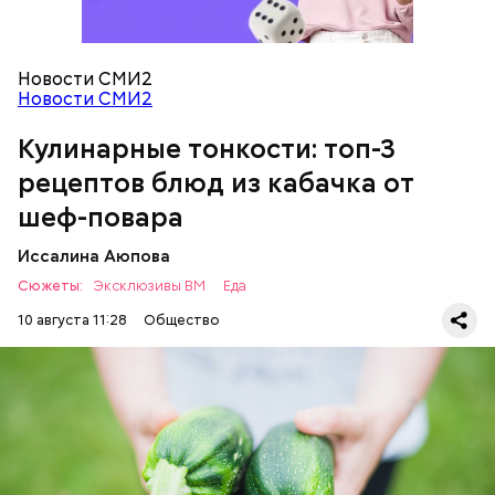
Красный лук — 1 шт.
Баклажан — 1 шт.
Для кулича понадобится:
Помидор — 2 шт.
Сыр адыгейский —200 гр.
Новости СМИ2
Соль по вкусу.
Новости СМИ2
Кулинарные тонкости: топ-3
рецептов блюд из кабачка от
шеф-повара
Иссалина Аюпова
Сюжеты:
Эксклюзивы ВМ
Еда
10 августа 11:28
Общество
Что понадобится:
ЕДА
РЕЦЕПТЫ
Ингредиенты