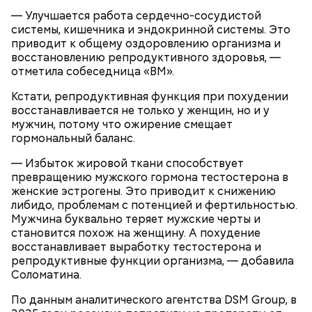
Далее по одному следует добавлять в готовую
— Улучшается работа сердечно-сосудистой
массу яйца, после чего нужно получившееся
системы, кишечника и эндокринной системы. Это
тесто вновь взбить.
приводит к общему оздоровлению организма и
Если технология соблюдается правильно, то
восстановлению репродуктивного здоровья, —
должен получиться воздушный кремовый
отметила собеседница «ВМ».
сгусток цвета слоновой кости.
Затем в тесто нужно включить цедру
Кстати, репродуктивная функция при похудении
апельсина и, помешивая массу, вливать в нее
восстанавливается не только у женщин, но и у
цитрусовый сок.
Оливковое масло — 50 мл.
мужчин, потому что ожирение смещает
В отдельной посуде нужно смешать муку с
Яблочный уксус — 2 ст. ложки.
гормональный баланс.
разрыхлителем, а потом эти компоненты
Тархун — 1 веточка.
следует объединить с ранее полученной
Чеснок — 2 зубчика.
— Избыток жировой ткани способствует
масляной основой.
Сахар — 1 ст. ложка.
превращению мужского гормона тестостерона в
После объединения и тщательного «микса»
женские эстрогены. Это приводит к снижению
этих ингредиентов, необходимо добавлять
Способ приготовления
либидо, проблемам с потенцией и фертильностью.
изюм, цукаты, которые вы пожелаете, и снова
Мужчина буквально теряет мужские черты и
взбить. Но не миксером, а ложкой или
становится похож на женщину. А похудение
кухонной лопаткой, чтобы не измельчить
восстанавливает выработку тестостерона и
сухофрукты.
репродуктивные функции организма, — добавила
Соломатина.
По данным аналитического агентства DSM Group, в