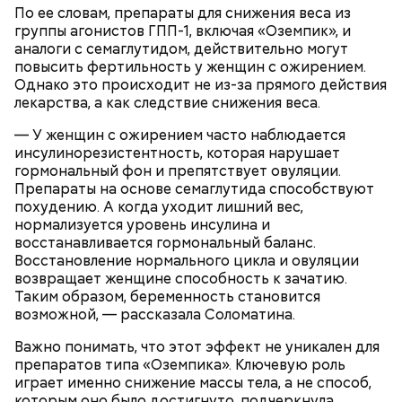
По ее словам, препараты для снижения веса из
группы агонистов ГПП-1, включая «Оземпик», и
аналоги с семаглутидом, действительно могут
повысить фертильность у женщин с ожирением.
Однако это происходит не из-за прямого действия
Глазурь
лекарства, а как следствие снижения веса.
Для заправки нужно мелко нарезать чеснок и
смешать его с уксусом, оливковым маслом, сахаром
— У женщин с ожирением часто наблюдается
и нарезанной веточкой тархуна.
инсулинорезистентность, которая нарушает
гормональный фон и препятствует овуляции.
Препараты на основе семаглутида способствуют
похудению. А когда уходит лишний вес,
нормализуется уровень инсулина и
восстанавливается гормональный баланс.
Восстановление нормального цикла и овуляции
возвращает женщине способность к зачатию.
Таким образом, беременность становится
возможной, — рассказала Соломатина.
Важно понимать, что этот эффект не уникален для
препаратов типа «Оземпика». Ключевую роль
— Затем достать подпекшийся до темного цвета
играет именно снижение массы тела, а не способ,
перец с углей и переложить его в пакет, чтобы
которым оно было достигнуто, подчеркнула