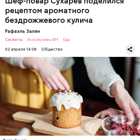
Шеф-повар Сухарев поделился
рецептом ароматного
бездрожжевого кулича
Рафаэль Залян
Сюжеты:
Эксклюзивы ВМ
Еда
02 апреля 14:08
Общество
Первый необычный рецепт кулича несколько
отличается от классической рецептуры, так как
содержит нестандартную начинку:
ПРАЗДНИКИ
РЕЦЕПТЫ
ПАСХА