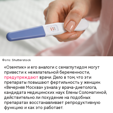
Для глазури нужны:
— Для сервировки салата необходимо выложить
все ингредиенты в чашу, поджарить слайсы сыра
на сковороде и выложить их на салат, — дополнил
Фото: Shutterstock
Белькович.
«Оземпик» и его аналоги с семаглутидом могут
привести к нежелательной беременности,
предупреждают
врачи. Дело в том, что эти
препараты повышают фертильность у женщин.
«Вечерняя Москва» узнала у врача-диетолога,
кандидата медицинских наук Елены Соломатиной,
действительно ли похудение на подобных
препаратах восстанавливает репродуктивную
функцию и как это работает.