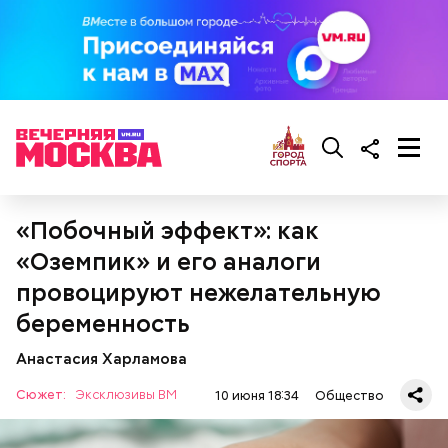
сок апельсина или лимона;
сахарная пудра.
«Побочный эффект»: как
«Оземпик» и его аналоги
провоцируют нежелательную
Тонкости от шефа:
обжаривать перцы лучше в
самом начале, чтобы они успели стать мягкими.
беременность
Анастасия Харламова
Сюжет:
Эксклюзивы ВМ
10 июня 18:34
Общество