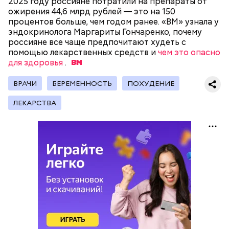
2025 году россияне потратили на препараты от
ожирения 44,6 млрд рублей — это на 150
процентов больше, чем годом ранее. «ВМ» узнала у
эндокринолога Маргариты Гончаренко, почему
200 граммов сливочного масла;
россияне все чаще предпочитают худеть с
1 стакан сахара;
помощью лекарственных средств и
чем это опасно
10 граммов ванильного сахара;
для здоровья
.
1/4 чайной ложки соли;
Для заправки:
4 куриных яйца;
ВРАЧИ
100 граммов сока апельсина и столовая ложка
БЕРЕМЕННОСТЬ
ПОХУДЕНИЕ
цедры;
ЛЕКАРСТВА
350 граммов муки;
2 чайных ложки разрыхлителя;
150 граммов изюма.
Кабачок — 1 шт.
Желтый болгарский перец — 1 шт.
Красный болгарский перец — 1 шт.
Зеленый перец — 1 шт.