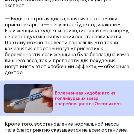
кожица стала мягкой. После необходимо снять эту
— Из указанных мною объемов у вас должно
эксперт.
кожицу с овоща и нарезать. Далее готовые лук,
получиться три кулича среднего размера. Выпекать
баклажан и кабачок разрезать пополам, а помидор
Диетолог Соломатина объяснила,
их нужно при температуре 180 градусов около 40
— на крупные дольки, — рассказал собеседник
— Будь то строгая диета, занятия спортом или
как без вреда для здоровья выйти
минут.
«ВМ».
прием лекарств — результат будет одинаковым.
из Великого поста
Если женщина худеет и приводит свой вес в норму,
ее репродуктивная функция восстанавливается.
Поэтому можно провести параллель, что так же,
как занятия спортом могут «привести» к
беременности, если женщина была бесплодна из-за
лишнего веса, так и препараты для похудения
могут иметь этот «побочный эффект», — объяснила
доктор.
Готовим:
Нужно в течение 10 минут обжарить
перцы на мангале с раскаленными углями. Красный
Болезненная худоба: кто из
лук нарезать кольцами и подпечь с двух сторон.
голливудских звезд
Сливочное масло необходимо немного
Кабачок и баклажан нарезать крупными кольцами,
«переборщил» с «Оземпиком»
растопить и взбить с сахаром, туда же
приправить солью и выложить на мангал к перцам.
добавить ванильный сахар и соль. Все эти
ингредиенты нужно взбивать миксером
Тесто сразу можно выпекать, ему не нужна
примерно три минуты, пока масло не
Кроме того, восстановление нормальной массы
расстойка, предупредил шеф-повар:
побелеет.
тела благоприятно сказывается на всем организме.