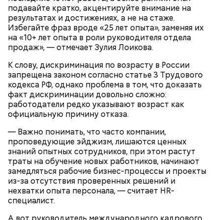
подавайте кратко, акцентируйте внимание на
обжариваем, — рассказал шеф-повар.
результатах и достижениях, а не на стаже.
Избегайте фраз вроде «25 лет опыта», заменяя их
на «10+ лет опыта в роли руководителя отдела
продаж», — отмечает Зулия Лоикова.
К слову, дискриминация по возрасту в России
запрещена законом согласно статье 3 Трудового
кодекса РФ, однако проблема в том, что доказать
факт дискриминации довольно сложно:
курица;
работодатели редко указывают возраст как
кабачок;
официальную причину отказа.
рыбный соус;
соевый соус;
— Важно понимать, что часто компании,
кисло-сладкий соус;
проповедующие эйджизм, лишаются ценных
болгарский перец;
знаний опытных сотрудников, при этом растут
морковь.
траты на обучение новых работников, начинают
замедляться рабочие бизнес-процессы и проекты
из-за отсутствия проверенных решений и
нехватки опыта персонала, — считает HR-
специалист.
А вот руководитель международного кадрового