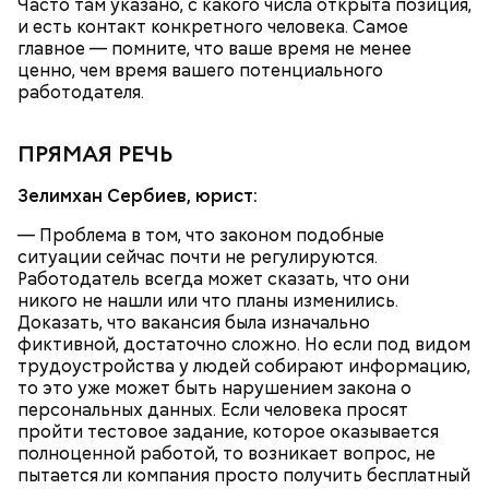
Часто там указано, с какого числа открыта позиция,
и есть контакт конкретного человека. Самое
главное — помните, что ваше время не менее
ценно, чем время вашего потенциального
работодателя.
День «Счастье случается» был инициирован
Тайным обществом счастливых людей, чтобы
ПРЯМАЯ РЕЧЬ
Кабачки, тушеные с курицей
напомнить людям, что счастье на самом деле
кроется в мелочах. Отпраздновать этот день
Эндокринолог Куликова
Уберут отеки и улучшат зрение:
Как приготовить домашний
объяснила, в чем заключается
Зелимхан Сербиев, юрист:
можно, поделившись с другими людьми
диетолог Соломатина рассказала
майонез: три простых рецепта
польза сезонных овощей и
счастливыми моментами из своей жизни.
о пользе кабачков
фруктов
— Проблема в том, что законом подобные
ситуации сейчас почти не регулируются.
Работодатель всегда может сказать, что они
никого не нашли или что планы изменились.
Доказать, что вакансия была изначально
фиктивной, достаточно сложно. Но если под видом
трудоустройства у людей собирают информацию,
то это уже может быть нарушением закона о
персональных данных. Если человека просят
пройти тестовое задание, которое оказывается
полноценной работой, то возникает вопрос, не
пытается ли компания просто получить бесплатный