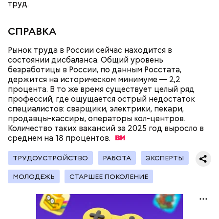
труд.
День «Счастье случается»
СПРАВКА
Противень ставится в духовку, разогретую до 180–
190 градусов. Спагетти из кабачка нужно запекать
25–30 минут.
Рынок труда в России сейчас находится в
состоянии дисбаланса. Общий уровень
безработицы в России, по данным Росстата,
держится на историческом минимуме — 2,2
процента. В то же время существует целый ряд
профессий, где ощущается острый недостаток
специалистов: сварщики, электрики, пекари,
продавцы-кассиры, операторы кол-центров.
Количество таких вакансий за 2025 год выросло в
среднем на 18
процентов.
ТРУДОУСТРОЙСТВО
РАБОТА
ЭКСПЕРТЫ
Международный день бесконечности придумал
— Кабачки нужно натереть длинными слайсами
МОЛОДЕЖЬ
СТАРШЕЕ ПОКОЛЕНИЕ
американский философ Жан-Пьер Ади Феньо в
(это можно сделать на специальной терке),
1987 году. Так как цифра восемь похожа на знак
похожими на спагетти, и уложить в противень.
День малины со сливками отмечается в США в
бесконечности, то и дата была выбрана «08.08». В
Дальше нужно добавить немного растительного
честь вкусового сочетания этой ягоды со сливками.
этот праздник организуются тематические лекции
масла, соль, а сверху бросить хаотично
В этот праздник люди едят не только малину со