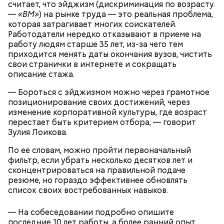
считает, что эйджизм (дискриминация по возрасту.
—
«ВМ»
) на рынке труда — это реальная проблема,
которая затрагивает многих соискателей.
К обжаренным овощам можно добавить кисло-
Работодатели нередко отказывают в приеме на
сладкий соус, а затем добавить их к курице.
работу людям старше 35 лет, из-за чего тем
Получится очень вкусное блюдо.
приходится менять даты окончания вузов, чистить
свои странички в интернете и сокращать
описание стажа.
— Бороться с эйджизмом можно через грамотное
позиционирование своих достижений, через
изменение корпоративной культуры, где возраст
перестает быть критерием отбора, — говорит
Зулия Лоикова.
По ее словам, можно пройти первоначальный
фильтр, если убрать несколько десятков лет и
сконцентрироваться на правильной подаче
резюме, но гораздо эффективнее обновлять
— Восточный вариант блюда. Курицу обжариваем,
список своих востребованных навыков.
к ней добавляем соевый и рыбный соус. Дальше
разрезаем кабачок, вынимаем из него семена и
— На собеседовании подробно опишите
нарезаем полосками, небольшими дольками. К нему
последние 10 лет работы, а более ранний опыт
добавляем болгарский перец, морковь и быстро