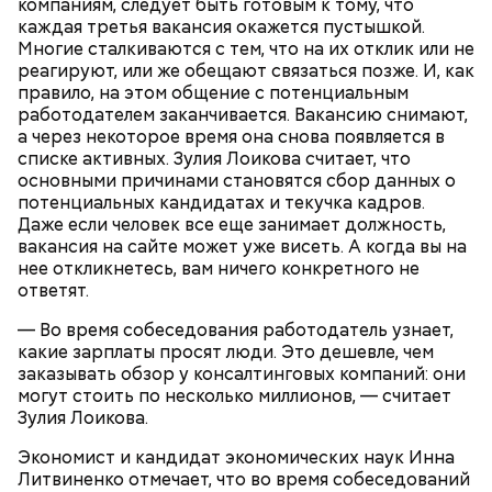
компаниям, следует быть готовым к тому, что
каждая третья вакансия окажется пустышкой.
Все в противне заливается сливками. По вкусу
Многие сталкиваются с тем, что на их отклик или не
можно добавить соль и перец. Сверху блюдо
реагируют, или же обещают связаться позже. И, как
присыпают свежим базиликом и отправляют в
правило, на этом общение с потенциальным
духовку на 15 минут.
работодателем заканчивается. Вакансию снимают,
а через некоторое время она снова появляется в
списке активных. Зулия Лоикова считает, что
основными причинами становятся сбор данных о
потенциальных кандидатах и текучка кадров.
Даже если человек все еще занимает должность,
вакансия на сайте может уже висеть. А когда вы на
нее откликнетесь, вам ничего конкретного не
ответят.
— Во время собеседования работодатель узнает,
какие зарплаты просят люди. Это дешевле, чем
заказывать обзор у консалтинговых компаний: они
— Курица сначала обжаривается с небольшим
могут стоить по несколько миллионов, — считает
количеством масла и лука на сковороде. Затем ее
Зулия Лоикова.
нужно отправить в глубокий противень. Сверху
Экономист и кандидат экономических наук Инна
кладем кабачки, нарезанные крупным кубиком, —
Литвиненко отмечает, что во время собеседований
порекомендовал собеседник «ВМ».