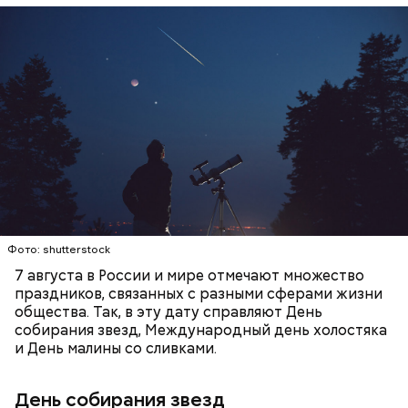
День собирания звезд учрежден в честь
метеорного потока Персеиды, который ежегодно
— Кабачки, порезанные кубиками, нужно легко
можно наблюдать в августе. Все любители
обжарить на сковороде. К ним добавляются зелень
смотреть на звездопад 7 августа выезжают за
петрушки, чеснок, соль и оливковое масло.
город — в местность, где нет светового
Получается очень вкусно, — поделился рецептом
ЕДА
ПРАЗДНИКИ
ЗВЕЗДОПАД
загрязнения и где можно невооруженным глазом
Копылов.
СЛАДОСТИ
АСТРОНОМИЯ
наблюдать за падающими звездами.
Фото: shutterstock
7 августа в России и мире отмечают множество
праздников, связанных с разными сферами жизни
общества. Так, в эту дату справляют День
собирания звезд, Международный день холостяка
кабачок;
и День малины со сливками.
петрушка;
чеснок;
День собирания звезд
оливковое масло;