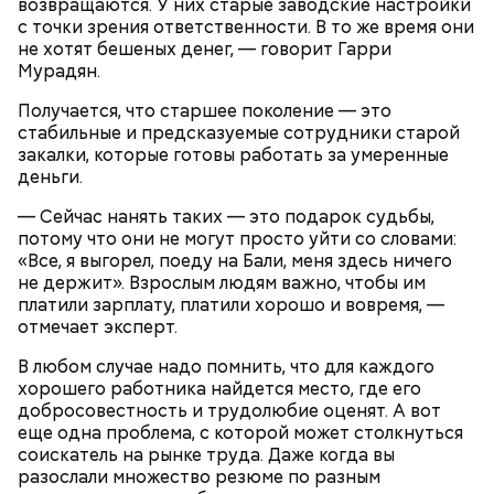
возвращаются. У них старые заводские настройки
с точки зрения ответственности. В то же время они
не хотят бешеных денег, — говорит Гарри
Мурадян.
Получается, что старшее поколение — это
стабильные и предсказуемые сотрудники старой
Курица с кабачками по-тайски
закалки, которые готовы работать за умеренные
деньги.
— Сейчас нанять таких — это подарок судьбы,
потому что они не могут просто уйти со словами:
«Все, я выгорел, поеду на Бали, меня здесь ничего
не держит». Взрослым людям важно, чтобы им
платили зарплату, платили хорошо и вовремя, —
отмечает эксперт.
В любом случае надо помнить, что для каждого
хорошего работника найдется место, где его
добросовестность и трудолюбие оценят. А вот
еще одна проблема, с которой может столкнуться
соискатель на рынке труда. Даже когда вы
разослали множество резюме по разным