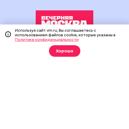
Используя сайт vm.ru, Вы соглашаетесь с
использованием файлов cookie, которые указаны в
Политике конфиденциальности
Издание создано при финансовой поддержке Департамента
средств массовой информации и рекламы города Москвы.
Хорошо
На сайте применяются рекомендательные технологии
(информационные технологии предоставления информации
на основе сбора, систематизации и анализа сведений,
относящихся к предпочтениям пользователей сети
«Интернет», находящихся на территории Российской
Федерации).
Сетевое издание "Вечерняя Москва" (18+) зарегистрировано
в Федеральной службе по надзору в сфере связи,
информационных технологий и массовых коммуникаций
(Роскомнадзор). Свидетельство о регистрации ЭЛ № ФС 77 -
90524 от 09.12.2025. Учредитель: АО "Редакция газеты
"Вечерняя Москва". Главный редактор
vm.ru
: Александр
Геннадьевич Глуходедов. Адрес редакции: 127015, г.Москва,
Бумажный пр-д, д. 14, стр. 2. Телефон:
+7(499)557-04-24
. Адрес
эл.почты:
edit@vm.ru
. Почта для связи с редакцией сайта:
news@vm.ru
.