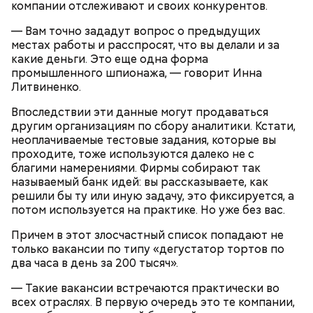
компании отслеживают и своих конкурентов.
— Вам точно зададут вопрос о предыдущих
местах работы и расспросят, что вы делали и за
какие деньги. Это еще одна форма
промышленного шпионажа, — говорит Инна
Литвиненко.
Впоследствии эти данные могут продаваться
другим организациям по сбору аналитики. Кстати,
неоплачиваемые тестовые задания, которые вы
кабачок;
проходите, тоже используются далеко не с
лук;
благими намерениями. Фирмы собирают так
растительное масло;
называемый банк идей: вы рассказываете, как
соль, перец по вкусу;
решили бы ту или иную задачу, это фиксируется, а
свежий базилик;
потом используется на практике. Но уже без вас.
сливки жирностью 20 процентов.
Причем в этот злосчастный список попадают не
только вакансии по типу «дегустатор тортов по
два часа в день за 200 тысяч».
— Такие вакансии встречаются практически во
всех отраслях. В первую очередь это те компании,