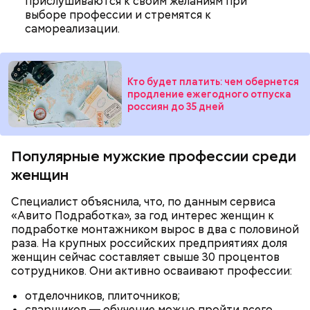
прислушиваются к своим желаниям при
выборе профессии и стремятся к
самореализации.
Кто будет платить: чем обернется
продление ежегодного отпуска
россиян до 35 дней
Популярные мужские профессии среди
женщин
— Там может содержаться огромное количество
Специалист объяснила, что, по данным сервиса
нитратов, которое вызовет головокружение,
«Авито Подработка», за год интерес женщин к
гипоксию и ухудшение физического состояния, —
подработке монтажником вырос в два с половиной
предостерегла Соломатина.
раза. На крупных российских предприятиях доля
женщин сейчас составляет свыше 30 процентов
сотрудников. Они активно осваивают профессии:
отделочников, плиточников;
сварщиков — обучение можно пройти всего