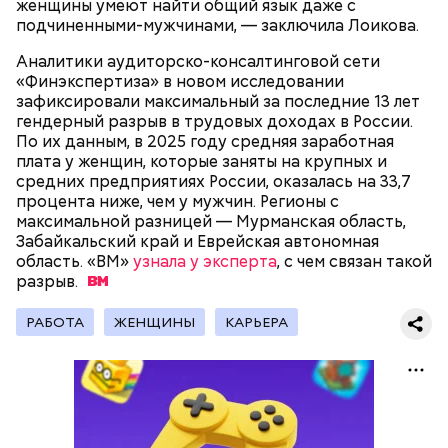
женщины умеют найти общий язык даже с
представлен фруктозой. С одной стороны — это
подчиненными-мужчинами, — заключила Лоикова.
хорошо, потому что дает энергию. Но важно
помнить, что сладкими дынями не нужно сильно
Аналитики аудиторско-консалтинговой сети
увлекаться, так же как и арбузами, людям с
«Финэкспертиза» в новом исследовании
сахарным диабетом и лишним весом, —
зафиксировали максимальный за последние 13 лет
подчеркнула доктор.
гендерный разрыв в трудовых доходах в России.
По их данным, в 2025 году средняя заработная
плата у женщин, которые заняты на крупных и
средних предприятиях России, оказалась на 33,7
процента ниже, чем у мужчин. Регионы с
Международный день подкаблучника — это
максимальной разницей — Мурманская область,
шутливый праздник, призванный подчеркнуть, что
Забайкальский край и Еврейская автономная
гармония в отношениях важнее формального
область. «ВМ»
узнала у эксперта
, с чем связан такой
главенства в паре. Потому в этот день муж и жена
разрыв.
обмениваются своими ролям, и мужчина выполняет
«женскую» работу (готовит, стирает и убирает), а
РАБОТА
ЖЕНЩИНЫ
КАРЬЕРА
женщина — «мужскую» (чинит технику, забивает
гвозди и так далее).
с сахарным диабетом;
лишним весом.