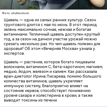
Опасность же щавеля состоит в том, что он
содержит большое количество щавелевой кислоты,
которая может способствовать образованию
Фото: shutterstock
камней в почках, объяснила диетолог.
Щавель — одна из самых ранних культур. Сезон
ЗДОРОВЬЕ
ВРАЧИ
РАСТЕНИЯ
грунтового длится с мая по июнь. В этот период
ПРОДУКТЫ
зелень максимально сочная, нежная и богатая
витаминами. Тепличный щавель доступен круглый
год, а за сезон на дачном участке урожай можно
срезать несколько раз. Но чем щавель полезен для
здоровья? Об этом «Вечерняя Москва» узнала у
экспертов.
Щавель — растение, которое богато пищевыми
волокнами, витамином С, бета-каротином, магнием,
медью, йодом, железом и калием. Как рассказала
врач-диетолог Ирина Писарева, помимо большого
количества витаминов, щавель укрепляет
иммунную систему, благоприятно влияет на
состояние нервов, способствует понижению
уровня сахара и холестерина в крови, а также
выводит токсины из печени.