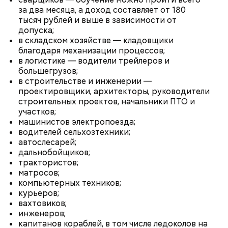
за два месяца, а доход составляет от 180
тысяч рублей и выше в зависимости от
допуска;
в складском хозяйстве — кладовщики
благодаря механизации процессов;
в логистике — водители трейлеров и
большегрузов;
в строительстве и инженерии —
беременным, кормящим женщинам;
проектировщики, архитекторы, руководители
людям с ослабленной иммунной системой;
строительных проектов, начальники ПТО и
пожилым;
участков;
детям.
машинистов электропоезда;
водителей сельхозтехники;
автослесарей;
дальнобойщиков;
трактористов;
матросов;
компьютерных техников;
курьеров;
вахтовиков;
инженеров;
Грибным дождем называют те осадки, которые
капитанов кораблей, в том числе ледоколов на