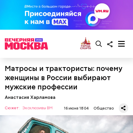
Кроме того, специалист не советует покупать
дыню с вмятиной или перележавшую в магазине
долгое время:
Матросы и трактористы: почему
женщины в России выбирают
мужские профессии
Анастасия Харламова
Сюжет:
Эксклюзивы ВМ
16 июня 18:04
Общество
— Она должна приятно пахнуть. Если дыня не