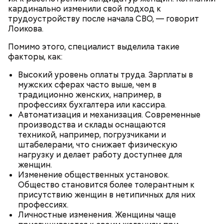
кардинально изменили свой подход к
Как выбрать дыню
трудоустройству после начала СВО, — говорит
Лоикова.
Помимо этого, специалист выделила такие
факторы, как:
Высокий уровень оплаты труда. Зарплаты в
мужских сферах часто выше, чем в
традиционно женских, например, в
профессиях бухгалтера или кассира.
Автоматизация и механизация. Современные
производства и склады оснащаются
техникой, например, погрузчиками и
штабелерами, что снижает физическую
нагрузку и делает работу доступнее для
женщин.
Изменение общественных установок.
Общество становится более толерантным к
Также не нужно есть дыню до корки, потому что
присутствию женщин в нетипичных для них
именно там скапливаются нитраты. И важно
профессиях.
тщательно ее мыть, чтобы не отравиться, добавила
Личностные изменения. Женщины чаще
собеседница «ВМ».