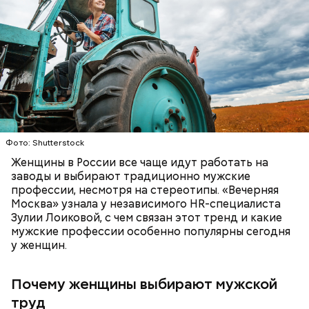
пахнет, значит, ее созревание ускорили или
сорвали недозревшей. Она может быть мягкой, но
будет безвкусной.
Фото: Shutterstock
Женщины в России все чаще идут работать на
заводы и выбирают традиционно мужские
профессии, несмотря на стереотипы. «Вечерняя
Москва» узнала у независимого HR-специалиста
Зулии Лоиковой, с чем связан этот тренд и какие
мужские профессии особенно популярны сегодня
у женщин.
При выборе дыни эксперт посоветовала
ориентироваться на запах:
Почему женщины выбирают мужской
труд