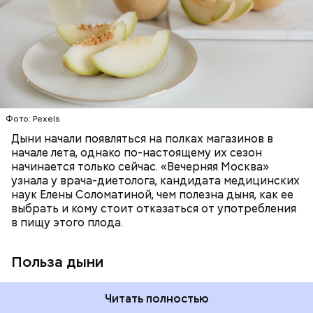
много энергии, чтобы ее усвоить, рассказала
антибиотиков
необходим для обновления кожи. Дыня
доктор. Кроме того, этот плод богат витаминами и
«делает пилинг изнутри», обновляет
минералами. Так, в дыне содержатся:
слизистые оболочки органов. А еще именно
ЗДОРОВЬЕ
ПРАВИЛЬНОЕ ПИТАНИЕ
бета-каротин обеспечивает дыне желтый
ОВОЩИ
ЛЕТО
ФРУКТЫ
цвет;
лютеин и зеаксантин — эти каротиноиды
отлично поддерживают наше зрение;
калий — оказывает мочегонное действие,
Фото: Pexels
поддерживает сердечно-сосудистую
систему и предотвращает скачки давления;
Дыни начали появляться на полках магазинов в
магний — помогает калию и не дает сосудам
начале лета, однако по-настоящему их сезон
спазмироваться.
начинается только сейчас. «Вечерняя Москва»
узнала у врача-диетолога, кандидата медицинских
наук Елены Соломатиной, чем полезна дыня, как ее
По мнению специалиста, здоровому человеку
выбрать и кому стоит отказаться от употребления
достаточно включать щавель в рацион несколько
в пищу этого плода.
раз в месяц. В небольших количествах в свежем
виде или припущенном на сковороде.
Польза дыни
Читать полностью