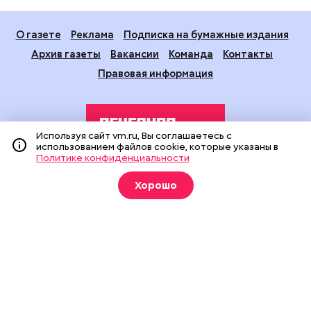
О газете
Реклама
Подписка на бумажные издания
Архив газеты
Вакансии
Команда
Контакты
Правовая информация
Используя сайт vm.ru, Вы соглашаетесь с
использованием файлов cookie, которые указаны в
Политике конфиденциальности
Издание создано при финансовой поддержке Департамента
Хорошо
средств массовой информации и рекламы города Москвы.
На сайте применяются рекомендательные технологии
(информационные технологии предоставления информации
на основе сбора, систематизации и анализа сведений,
относящихся к предпочтениям пользователей сети
«Интернет», находящихся на территории Российской
Федерации).
Сетевое издание "Вечерняя Москва" (18+) зарегистрировано
в Федеральной службе по надзору в сфере связи,
информационных технологий и массовых коммуникаций