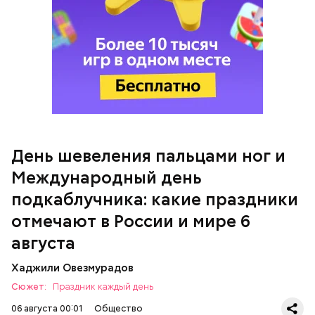
Международный день подкаблучника
День шевеления пальцами ног и
Международный день
подкаблучника: какие праздники
Вовсю идет и сезон черешни. «Вечерняя Москва»
Однако диетолог предупредила: не для всех дыня
узнала у врача — эндокринолога-диетолога
отмечают в России и мире 6
может быть полезна. В первую очередь ее стоит
Натальи Лазуренко,
как правильно есть эту ягоду
с
есть с осторожностью людям:
пользой для здоровья.
августа
Хаджили Овезмурадов
Сюжет:
Праздник каждый день
06 августа 00:01
Общество