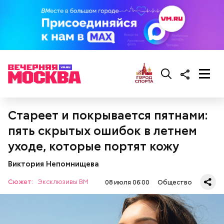
Курица с кабачками по-тайски
витамины.
Стареет и покрывается пятнами:
пять скрытых ошибок в летнем
уходе, которые портят кожу
— Есть опасность, что гнилостные процессы
распространились по всему плоду. Ей можно
Виктория Непомнищева
отравиться.
Все в противне заливается сливками. По вкусу
Сюжет:
Эксклюзивы ВМ
08 июля 06:00
Общество
можно добавить соль и перец. Сверху блюдо
присыпают свежим базиликом и отправляют в
духовку на 15 минут.