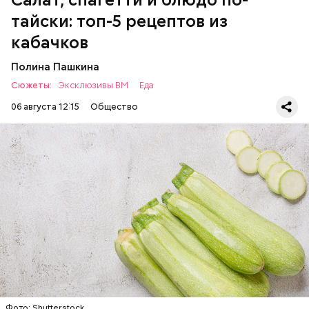
может быть полезна. В первую очередь ее стоит
тайски: топ-5 рецептов из
есть с осторожностью людям:
кабачков
Полина Пашкина
Сюжеты:
Эксклюзивы ВМ
Еда
06 августа 12:15
Общество
Ингредиенты:
ЕДА
ОВОЩИ
РЕЦЕПТЫ
Фото: Shutterstock
Фото: Shutterstock