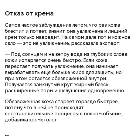
Отказ от крема
Самое частое заблуждение летом, что раз кожа
кабачок;
блестит и потеет, значит, она увлажнена и лишний
лук;
крем только навредит. На самом деле пот и кожное
— Она должна приятно пахнуть. Если дыня не
растительное масло;
сало — это не увлажнение, рассказала эксперт:
пахнет, значит, ее созревание ускорили или
соль, перец по вкусу;
сорвали недозревшей. Она может быть мягкой, но
свежий базилик;
— Под солнцем и на ветру вода из глубоких слоев
будет безвкусной.
сливки жирностью 20 процентов.
кожи испаряется очень быстро. Если кожа
перестает получать увлажнение, она начинает
вырабатывать еще больше жира для защиты, но
при этом остается обезвоженной внутри.
Получается замкнутый круг: жирный блеск,
расширенные поры и шелушение одновременно.
Обезвоженная кожа стареет гораздо быстрее,
потому что в ней не происходят
восстановительные процессы в полном объеме,
добавила косметолог.