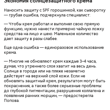
Экономия солнцезащитного крема
Наносить защиту с SPF горошинкой, как сыворотку
Ингредиенты:
— грубая ошибка, подчеркнула специалист:
При выборе дыни эксперт посоветовала
ориентироваться на запах:
— Чтобы крем работал и выполнял свою прямую
функцию, нужно нанести примерно чайную ложку
средства на лицо и шею. Маленькое количество
дает защиту в разы слабее.
Еще одна ошибка — единоразовое использование
крема.
— Многие не обновляют крем каждые 3–4 часа,
думая, что утреннего слоя хватит на весь день.
Солнце в городе или на пляже незаметно
действует на верхний слой кожи. Если не
обновлять защитный крем, результатом могут быть
покраснения, а также более серьезные проблемы:
до глубокой пигментации, разрушения коллагена и
появления ранних морщин, — предостерегла
Попова.