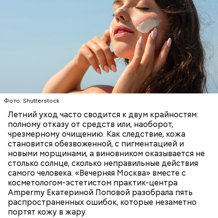
Фото: Shutterstock
Кроме того, специалист не советует покупать
Летний уход часто сводится к двум крайностям:
— Курица сначала обжаривается с небольшим
дыню с вмятиной или перележавшую в магазине
полному отказу от средств или, наоборот,
количеством масла и лука на сковороде. Затем ее
долгое время:
чрезмерному очищению. Как следствие, кожа
нужно отправить в глубокий противень. Сверху
становится обезвоженной, с пигментацией и
кладем кабачки, нарезанные крупным кубиком, —
новыми морщинами, а виновником оказывается не
порекомендовал собеседник «ВМ».
столько солнце, сколько неправильные действия
самого человека. «Вечерняя Москва» вместе с
косметологом-эстетистом практик-центра
Ampermy Екатериной Поповой разобрала пять
распространенных ошибок, которые незаметно
портят кожу в жару.