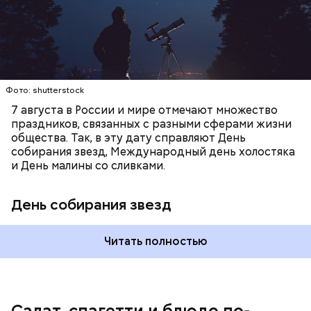
наблюдать за падающими звездами.
Копылов.
с сахарным диабетом;
лишним весом.
Фото: shutterstock
7 августа в России и мире отмечают множество
праздников, связанных с разными сферами жизни
общества. Так, в эту дату справляют День
собирания звезд, Международный день холостяка
и День малины со сливками.
кабачок;
петрушка;
День собирания звезд
чеснок;
оливковое масло;
соль.
Читать полностью
Однако диетолог предупредила: не для всех дыня
Салат, спагетти и блюдо по-