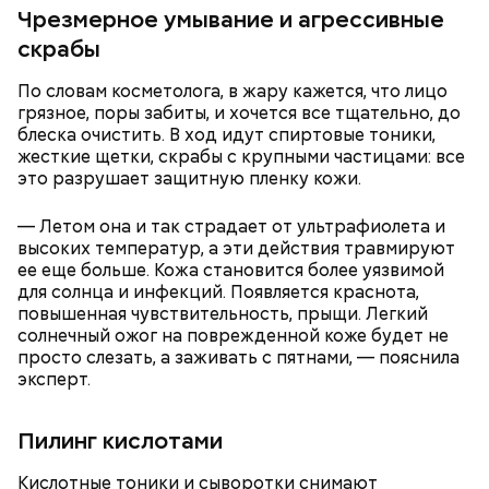
Чрезмерное умывание и агрессивные
Кабачки, тушеные с курицей
Фото: Shutterstock
Эндокринолог Куликова
скрабы
Уберут отеки и улучшат зрение:
Как приготовить домашний
объяснила, в чем заключается
диетолог Соломатина рассказала
майонез: три простых рецепта
польза сезонных овощей и
По словам косметолога, в жару кажется, что лицо
о пользе кабачков
фруктов
грязное, поры забиты, и хочется все тщательно, до
блеска очистить. В ход идут спиртовые тоники,
жесткие щетки, скрабы с крупными частицами: все
это разрушает защитную пленку кожи.
Как выбрать дыню
— Летом она и так страдает от ультрафиолета и
высоких температур, а эти действия травмируют
ее еще больше. Кожа становится более уязвимой
для солнца и инфекций. Появляется краснота,
повышенная чувствительность, прыщи. Легкий
солнечный ожог на поврежденной коже будет не
просто слезать, а заживать с пятнами, — пояснила
эксперт.
Противень ставится в духовку, разогретую до 180–
Пилинг кислотами
190 градусов. Спагетти из кабачка нужно запекать
25–30 минут.
Кислотные тоники и сыворотки снимают