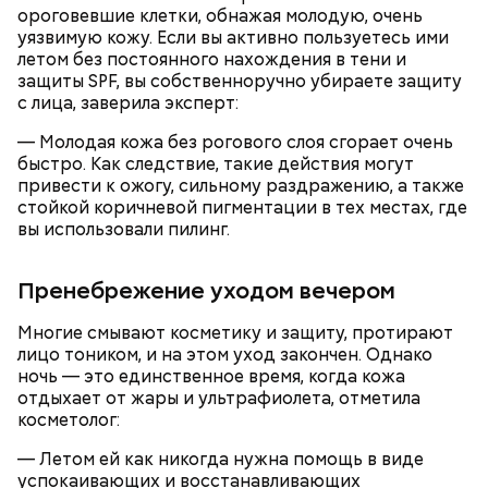
ороговевшие клетки, обнажая молодую, очень
уязвимую кожу. Если вы активно пользуетесь ими
летом без постоянного нахождения в тени и
Также не нужно есть дыню до корки, потому что
защиты SPF, вы собственноручно убираете защиту
именно там скапливаются нитраты. И важно
с лица, заверила эксперт:
тщательно ее мыть, чтобы не отравиться, добавила
— Молодая кожа без рогового слоя сгорает очень
собеседница «ВМ».
быстро. Как следствие, такие действия могут
привести к ожогу, сильному раздражению, а также
стойкой коричневой пигментации в тех местах, где
вы использовали пилинг.
— Кабачки нужно натереть длинными слайсами
(это можно сделать на специальной терке),
День малины со сливками отмечается в США в
Пренебрежение уходом вечером
похожими на спагетти, и уложить в противень.
честь вкусового сочетания этой ягоды со сливками.
Дальше нужно добавить немного растительного
В этот праздник люди едят не только малину со
Многие смывают косметику и защиту, протирают
масла, соль, а сверху бросить хаотично
сливками, но и другие десерты на основе этих
лицо тоником, и на этом уход закончен. Однако
порезанную брынзу. Затем добавляются помидоры
двух ингредиентов. Их можно купить в магазине
ночь — это единственное время, когда кожа
черри или грунтовые, — рассказал шеф-повар.
или сделать самостоятельно вместе со своими
отдыхает от жары и ультрафиолета, отметила
родными и близкими.
косметолог:
— Летом ей как никогда нужна помощь в виде
— Там может содержаться огромное количество
успокаивающих и восстанавливающих
нитратов, которое вызовет головокружение,