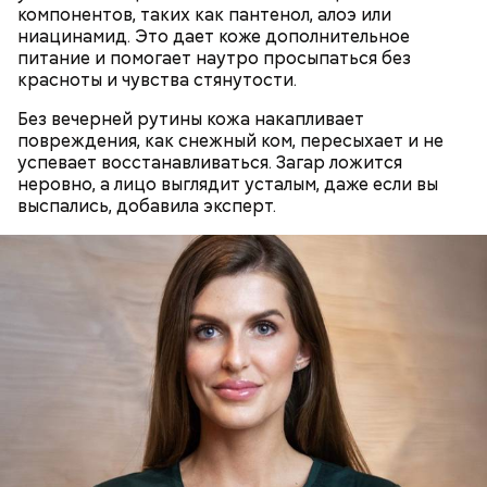
компонентов, таких как пантенол, алоэ или
гипоксию и ухудшение физического состояния, —
ниацинамид. Это дает коже дополнительное
предостерегла Соломатина.
питание и помогает наутро просыпаться без
красноты и чувства стянутости.
Без вечерней рутины кожа накапливает
кабачок;
повреждения, как снежный ком, пересыхает и не
брынза;
успевает восстанавливаться. Загар ложится
растительное масло;
неровно, а лицо выглядит усталым, даже если вы
помидоры черри либо грунтовые.
выспались, добавила эксперт.
День малины со сливками
беременным, кормящим женщинам;
людям с ослабленной иммунной системой;
пожилым;
детям.