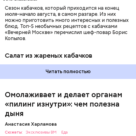
Сезон кабачков, который приходится на конец
июля–начало августа, в самом разгаре. Из них
можно приготовить много интересных и полезных
блюд. Топ-5 необычных рецептов с кабачками
Вред дыни
«Вечерней Москве» перечислил шеф-повар Борис
Копылов.
Салат из жареных кабачков
кремний — укрепляет кости, зубы, волосы и
Читать полностью
ногти и оказывает омолаживающее действие;
витамин С — работает как антиоксидант,
иммуномодулятор, помогает выработке
соединительной ткани, улучшает тургор кожи;
Омолаживает и делает органам
клетчатка — достаточно нежная и забирает
«пилинг изнутри»: чем полезна
излишки холестерина, сахара и соли тяжелых
металлов;
дыня
фолиевая кислота (в большом количестве) —
она необходима беременным женщинам,
Анастасия Харламова
— В момент стресса он держит сосуды под
чтобы формировалась нервная трубка у
Сюжеты:
контролем и контролирует более 300 реакций
Эксклюзивы ВМ
Еда
плода. Также ее рекомендуют принимать для