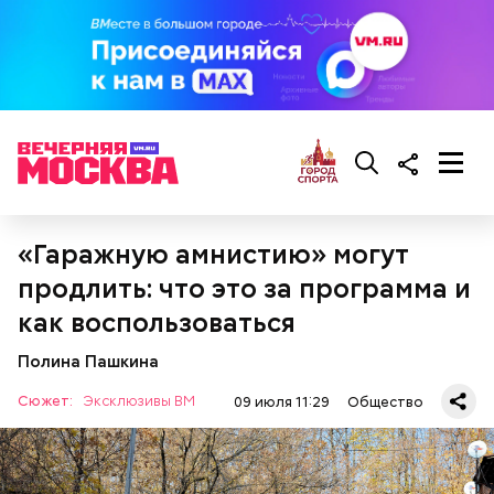
Узбекистане. Этот сорт созревает в августе, —
сообщила Соломатина.
«Гаражную амнистию» могут
продлить: что это за программа и
как воспользоваться
Еще важно знать, откуда дыню привезли к нам,
подчеркнула диетолог. Самолетом их не
Полина Пашкина
доставляют, поэтому пока она приедет, как и
любые фрукты и овощи, она может терять свои
Сюжет:
Эксклюзивы ВМ
09 июля 11:29
Общество
Курица с кабачками по-тайски
витамины.