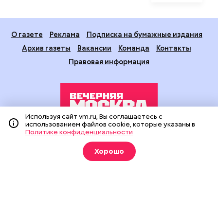
О газете
Реклама
Подписка на бумажные издания
Архив газеты
Вакансии
Команда
Контакты
Правовая информация
Используя сайт vm.ru, Вы соглашаетесь с
использованием файлов cookie, которые указаны в
Политике конфиденциальности
Издание создано при финансовой поддержке Департамента
средств массовой информации и рекламы города Москвы.
Хорошо
На сайте применяются рекомендательные технологии
(информационные технологии предоставления информации
на основе сбора, систематизации и анализа сведений,
относящихся к предпочтениям пользователей сети
«Интернет», находящихся на территории Российской
Федерации).
Сетевое издание "Вечерняя Москва" (18+) зарегистрировано
в Федеральной службе по надзору в сфере связи,