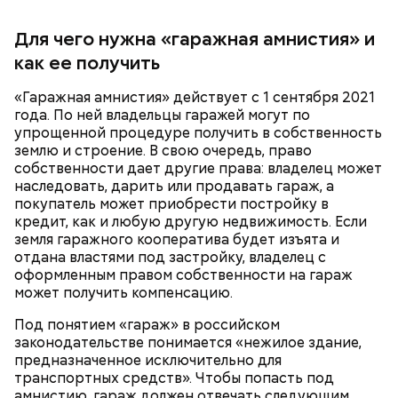
Для чего нужна «гаражная амнистия» и
как ее получить
«Гаражная амнистия» действует с 1 сентября 2021
года. По ней владельцы гаражей могут по
Кроме того, специалист не советует покупать
упрощенной процедуре получить в собственность
— Курица сначала обжаривается с небольшим
дыню с вмятиной или перележавшую в магазине
землю и строение. В свою очередь, право
количеством масла и лука на сковороде. Затем ее
долгое время:
собственности дает другие права: владелец может
нужно отправить в глубокий противень. Сверху
наследовать, дарить или продавать гараж, а
кладем кабачки, нарезанные крупным кубиком, —
покупатель может приобрести постройку в
порекомендовал собеседник «ВМ».
кредит, как и любую другую недвижимость. Если
земля гаражного кооператива будет изъята и
отдана властями под застройку, владелец с
оформленным правом собственности на гараж
может получить компенсацию.
Под понятием «гараж» в российском
законодательстве понимается «нежилое здание,
предназначенное исключительно для
транспортных средств». Чтобы попасть под
амнистию, гараж должен отвечать следующим