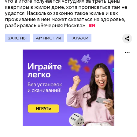
что в итоге получается «студия» за треть цены
В Международный день холостяка все мужчины
Ингредиенты:
квартиры в жилом доме, хотя прописаться там не
без пары видятся со своими друзьями, устраивают
удастся. Насколько законно такое жилье и как
вечеринки, играют в видеоигры и проводят время,
проживание в нем может сказаться на здоровье,
наслаждаясь свободой и независимостью, пока
разбиралась «Вечерняя
Москва».
это возможно, ведь может быть и так, что через год
они уже не будут холостяками.
ЗАКОНЫ
АМНИСТИЯ
ГАРАЖИ
Ранние плоды, по словам врача, лучше не есть:
Терапевт Кондрахин назвал
Чистит сосуды и защищает от
продукты и напитки, которые
рака: чем полезен кресс-салат
выводят токсины из организма
Международный день холостяка
Спагетти из кабачков