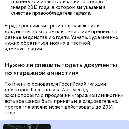
технической инвентаризации гаража до 1
о пользе кабачков
фруктов
января 2013 года, в котором вы указаны в
качестве правообладателя гаража.
В ряде российских регионов заявления и
Как выбрать дыню
документы по «гаражной амнистии» принимают
разные ведомства и отделы. Узнать, куда именно
нужно обратиться, можно в местной
администрации.
Нужно ли спешить подать документы
по «гаражной амнистии»
По мнению основателя Российской гильдии
Противень ставится в духовку, разогретую до 180–
риелторов Константина Апрелева, у
190 градусов. Спагетти из кабачка нужно запекать
законопроекта о продлении «гаражной амнистии»
25–30 минут.
есть все шансы быть принятым, а следовательно,
программа вполне может действовать до 2031
года.
Также не нужно есть дыню до корки, потому что