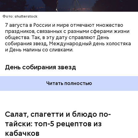
лишним весом.
Фото: shutterstock
7 августа в России и мире отмечают множество
праздников, связанных с разными сферами жизни
общества. Так, в эту дату справляют День
собирания звезд, Международный день холостяка
и День малины со сливками.
кабачок;
петрушка;
День собирания звезд
чеснок;
оливковое масло;
соль.
Читать полностью
Однако диетолог предупредила: не для всех дыня
Салат, спагетти и блюдо по-
может быть полезна. В первую очередь ее стоит
тайски: топ-5 рецептов из
есть с осторожностью людям:
кабачков