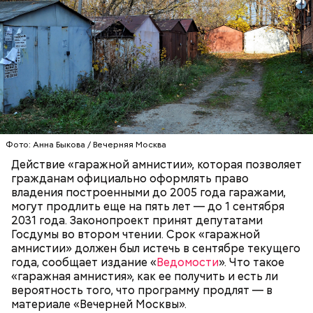
Фото: Анна Быкова / Вечерняя Москва
— Есть опасность, что гнилостные процессы
Действие «гаражной амнистии», которая позволяет
распространились по всему плоду. Ей можно
гражданам официально оформлять право
отравиться.
владения построенными до 2005 года гаражами,
Все в противне заливается сливками. По вкусу
могут продлить еще на пять лет — до 1 сентября
можно добавить соль и перец. Сверху блюдо
2031 года. Законопроект принят депутатами
присыпают свежим базиликом и отправляют в
Госдумы во втором чтении. Срок «гаражной
духовку на 15 минут.
амнистии» должен был истечь в сентябре текущего
года, сообщает издание «
Ведомости
». Что такое
«гаражная амнистия», как ее получить и есть ли
вероятность того, что программу продлят — в
материале «Вечерней Москвы».