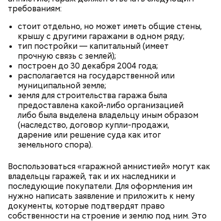
требованиям:
кабачок;
лук;
— Она должна приятно пахнуть. Если дыня не
стоит отдельно, но может иметь общие стены,
растительное масло;
пахнет, значит, ее созревание ускорили или
крышу с другими гаражами в одном ряду;
соль, перец по вкусу;
сорвали недозревшей. Она может быть мягкой, но
тип постройки — капитальный (имеет
свежий базилик;
будет безвкусной.
прочную связь с землей);
сливки жирностью 20 процентов.
построен до 30 декабря 2004 года;
располагается на государственной или
муниципальной земле;
земля для строительства гаража была
предоставлена какой-либо организацией
либо была выделена владельцу иным образом
(наследство, договор купли-продажи,
дарение или решение суда как итог
земельного спора).
Воспользоваться «гаражной амнистией» могут как
владельцы гаражей, так и их наследники и
последующие покупатели. Для оформления им
нужно написать заявление и приложить к нему
документы, которые подтвердят право
Ингредиенты:
собственности на строение и землю под ним. Это
При выборе дыни эксперт посоветовала