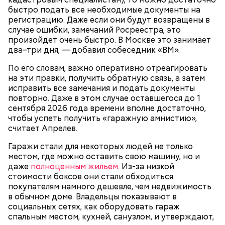
быстро подать все необходимые документы на
регистрацию. Даже если они будут возвращены в
кабачок;
случае ошибки, замечаний Росреестра, это
брынза;
произойдет очень быстро. В Москве это занимает
растительное масло;
два–три дня, — добавил собеседник «ВМ».
помидоры черри либо грунтовые.
По его словам, важно оперативно отреагировать
День малины со сливками
на эти правки, получить обратную связь, а затем
исправить все замечания и подать документы
повторно. Даже в этом случае оставшегося до 1
сентября 2026 года времени вполне достаточно,
чтобы успеть получить «гаражную амнистию»,
беременным, кормящим женщинам;
считает Апрелев.
людям с ослабленной иммунной системой;
пожилым;
Гаражи стали для некоторых людей не только
детям.
местом, где можно оставить свою машину, но и
даже
полноценным жильем
. Из-за низкой
стоимости боксов они стали обходиться
покупателям намного дешевле, чем недвижимость
в обычном доме. Владельцы показывают в
социальных сетях, как оборудовать гараж
спальным местом, кухней, санузлом, и утверждают,