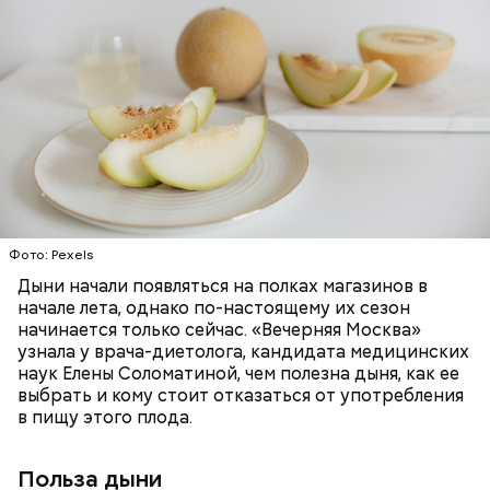
заболеваний;
Дыня содержит много структурированной
бета-каротин (провитамин А) — отвечает за
жидкости, поэтому организму не нужно тратить
поддержание иммунитета, зрения и
много энергии, чтобы ее усвоить, рассказала
необходим для обновления кожи. Дыня
доктор. Кроме того, этот плод богат витаминами и
«делает пилинг изнутри», обновляет
минералами. Так, в дыне содержатся:
слизистые оболочки органов. А еще именно
ЗДОРОВЬЕ
ПРАВИЛЬНОЕ ПИТАНИЕ
бета-каротин обеспечивает дыне желтый
ОВОЩИ
ЛЕТО
ФРУКТЫ
цвет;
лютеин и зеаксантин — эти каротиноиды
отлично поддерживают наше зрение;
калий — оказывает мочегонное действие,
Фото: Pexels
поддерживает сердечно-сосудистую
систему и предотвращает скачки давления;
Дыни начали появляться на полках магазинов в
магний — помогает калию и не дает сосудам
начале лета, однако по-настоящему их сезон
спазмироваться.
начинается только сейчас. «Вечерняя Москва»
узнала у врача-диетолога, кандидата медицинских
наук Елены Соломатиной, чем полезна дыня, как ее
выбрать и кому стоит отказаться от употребления
в пищу этого плода.
Польза дыни