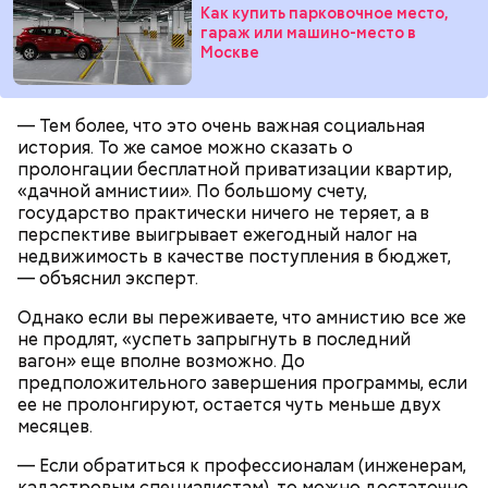
Как купить парковочное место,
именно там скапливаются нитраты. И важно
гараж или машино-место в
тщательно ее мыть, чтобы не отравиться, добавила
Москве
собеседница «ВМ».
— Тем более, что это очень важная социальная
история. То же самое можно сказать о
пролонгации бесплатной приватизации квартир,
— Кабачки нужно натереть длинными слайсами
«дачной амнистии». По большому счету,
(это можно сделать на специальной терке),
День малины со сливками отмечается в США в
государство практически ничего не теряет, а в
похожими на спагетти, и уложить в противень.
честь вкусового сочетания этой ягоды со сливками.
перспективе выигрывает ежегодный налог на
Дальше нужно добавить немного растительного
В этот праздник люди едят не только малину со
недвижимость в качестве поступления в бюджет,
масла, соль, а сверху бросить хаотично
сливками, но и другие десерты на основе этих
— объяснил эксперт.
порезанную брынзу. Затем добавляются помидоры
двух ингредиентов. Их можно купить в магазине
черри или грунтовые, — рассказал шеф-повар.
или сделать самостоятельно вместе со своими
Однако если вы переживаете, что амнистию все же
родными и близкими.
не продлят, «успеть запрыгнуть в последний
вагон» еще вполне возможно. До
— Там может содержаться огромное количество
предположительного завершения программы, если
нитратов, которое вызовет головокружение,
ее не пролонгируют, остается чуть меньше двух
гипоксию и ухудшение физического состояния, —
месяцев.
предостерегла Соломатина.
— Если обратиться к профессионалам (инженерам,
кадастровым специалистам), то можно достаточно