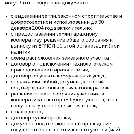
могут быть следующие документы:
ориентироваться на запах:
о выделении земли, законном строительстве и
добросовестном использовании до 30
декабря 2004 года включительно;
о предоставлении земли гаражному
кооперативу, решение общего собрания и
выписку из ЕГРЮЛ об этой организации (при
наличии);
схема расположения земельного участка;
договор о подключении (технологическом
присоединении) гаража к сетям;
договор об уплате коммунальных услуг;
справка или любой документ, который
подтверждает оплату пая в кооперативе;
решение общего собрания участников
кооператива, в котором будет указано, что в
вашу пользу распределяется гараж;
о наследстве;
Кабачки, тушеные с курицей
договор купли-продажи;
Фото: Shutterstock
Эндокринолог Куликова
документ, подтверждающий проведение
Уберут отеки и улучшат зрение:
Как приготовить домашний
объяснила, в чем заключается
государственного технического учета и (или)
диетолог Соломатина рассказала
майонез: три простых рецепта
польза сезонных овощей и