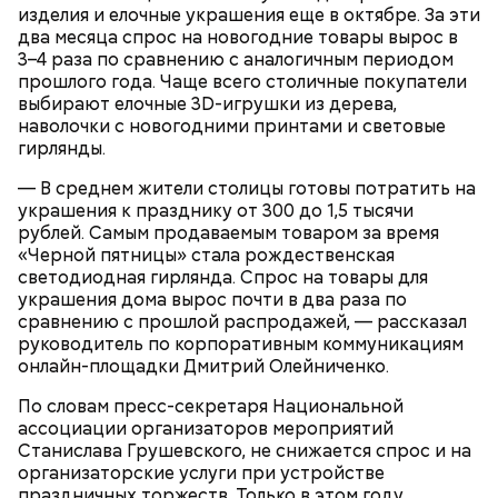
Однако если молния все же взорвется, то это
изделия и елочные украшения еще в октябре. За эти
он.
может привести к тому, что человек получит ожоги
два месяца спрос на новогодние товары вырос в
или загорится помещение, предупредил эксперт.
3–4 раза по сравнению с аналогичным периодом
прошлого года. Чаще всего столичные покупатели
выбирают елочные 3D-игрушки из дерева,
наволочки с новогодними принтами и световые
гирлянды.
— В среднем жители столицы готовы потратить на
украшения к празднику от 300 до 1,5 тысячи
рублей. Самым продаваемым товаром за время
«Черной пятницы» стала рождественская
светодиодная гирлянда. Спрос на товары для
украшения дома вырос почти в два раза по
Николай-угодник и народный
сравнению с прошлой распродажей, — рассказал
— Заранее предсказать, как объект себя поведет,
календарь
руководитель по корпоративным коммуникациям
невозможно. Если допустить резкое движение,
Вернулся Макеев в Киев в ночь с 3 на 4 мая. По его
онлайн-площадки Дмитрий Олейниченко.
поток воздуха может увлечь шар за человеком, и
словам, ему казалось, что он вернулся домой с
тот будет следовать за ним до тех пор, пока не
По словам пресс-секретаря Национальной
фронта с победой.
угаснет, — объяснил Бычков. — Но чаще всего они
ассоциации организаторов мероприятий
не взрываются. Это редкий случай. Обычно энергия
Станислава Грушевского, не снижается спрос и на
у них кончается и они затухают.
организаторские услуги при устройстве
праздничных торжеств. Только в этом году