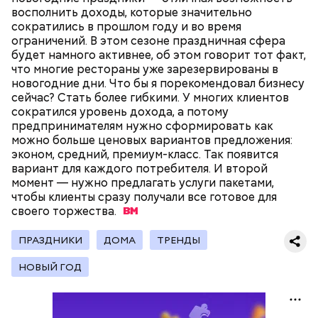
восполнить доходы, которые значительно
нужно застыть на месте и не двигаться;
сократились в прошлом году и во время
нельзя ни в коем случае махать руками;
ограничений. В этом сезоне праздничная сфера
не стоит пытаться «поймать» молнию или
будет намного активнее, об этом говорит тот факт,
потрогать, особенно металлическими
что многие рестораны уже зарезервированы в
предметами.
новогодние дни. Что бы я порекомендовал бизнесу
сейчас? Стать более гибкими. У многих клиентов
сократился уровень дохода, а потому
предпринимателям нужно сформировать как
можно больше ценовых вариантов предложения:
эконом, средний, премиум-класс. Так появится
Множество людей совершают паломнические
вариант для каждого потребителя. И второй
поездки, чтобы поклониться мощам Святителя
момент — нужно предлагать услуги пакетами,
— Первые двое суток мы постоянно были на ногах.
Николая, которые находятся в Италии. 19 декабря
чтобы клиенты сразу получали все готовое для
Каждые два часа ездили делать замеры радиации.
отмечается Никола Зимний, а 22 мая Никола вешний
своего
торжества.
Время от выезда до выезда — на отдых. Работа и
или летний. Этот день установлен в память об
есть работа. Ее надо выполнять, — говорит он.
обретении его мощей.
ПРАЗДНИКИ
ДОМА
ТРЕНДЫ
НОВЫЙ ГОД
При встрече с шаровой молнией важно не
паниковать, подчеркнул Бычков:
Святой Николай Чудотворец считается