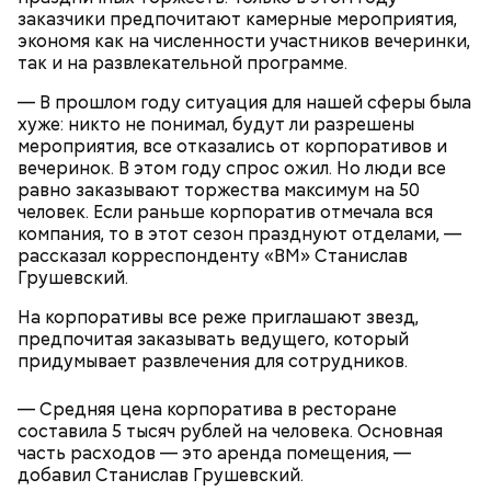
заказчики предпочитают камерные мероприятия,
экономя как на численности участников вечеринки,
Помози мне грешному и унылому в настоящем сем
так и на развлекательной программе.
житии, умоли Господа Бога даровати ми
оставление всех моих грехов, елико согреших от
— В прошлом году ситуация для нашей сферы была
юности моея, во всем житии моем, делом, словом,
хуже: никто не понимал, будут ли разрешены
помышлением и всеми моими чувствы; и во исходе
мероприятия, все отказались от корпоративов и
души моея помози ми окаянному, умоли Господа
вечеринок. В этом году спрос ожил. Но люди все
Бога, всея твари Содетеля, избавити мя воздушных
равно заказывают торжества максимум на 50
мытарств и вечного мучения: да всегда прославляю
человек. Если раньше корпоратив отмечала вся
Отца и Сына и Святаго Духа, и твое милостивное
компания, то в этот сезон празднуют отделами, —
По его словам, молния может распасться, улететь
предстательство, ныне и присно и во веки веков.
— Электричества нет. Но есть электростанция. И
рассказал корреспонденту «ВМ» Станислав
или просто погаснуть. Однако есть риск, что она
Аминь.
«Новым рекордам — быть»: как
секретарь партийной организации сжалился и
Грушевский.
может и взорваться.
активность Эль-Ниньо может
выделил нам цветной телевизор. И мы вечером
отразиться на предстоящем лете
смогли посмотреть матч, — вспоминает он.
На корпоративы все реже приглашают звезд,
в России
предпочитая заказывать ведущего, который
придумывает развлечения для сотрудников.
— Средняя цена корпоратива в ресторане
составила 5 тысяч рублей на человека. Основная
О, всесвятый Николае, угодниче преизрядный
часть расходов — это аренда помещения, —
Господень, теплый наш заступниче, и везде в
добавил Станислав Грушевский.