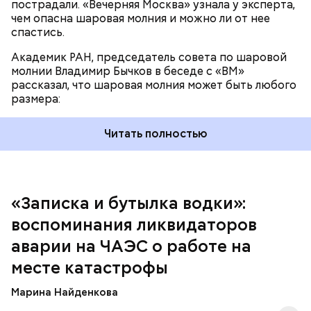
пострадали. «Вечерняя Москва» узнала у эксперта,
чем опасна шаровая молния и можно ли от нее
спастись.
Академик РАН, председатель совета по шаровой
За свою земную жизнь он совершил множество
молнии Владимир Бычков в беседе с «ВМ»
добрых дел во славу Божию.
рассказал, что шаровая молния может быть любого
размера:
Читать полностью
— Об аварии я узнал 26 апреля, когда нас подняли
по тревоге. Мы были дома, за нами приехал
транспорт. Привезли в полк. Построились. Сказали,
«Записка и бутылка водки»:
что произошло. Создали мобильный отряд. Через
воспоминания ликвидаторов
несколько часов мы направились в сторону
Чернобыля, — вспоминает Макеев.
аварии на ЧАЭС о работе на
месте катастрофы
Марина Найденкова