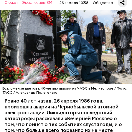
Сюжет:
Эксклюзивы ВМ
26 апреля 10:58
Общество
А еще, удержав меч палача, святой Николай спас от
смерти трех мужей, невинно осужденных
корыстолюбивым градоначальником.
Специалист гражданской обороны Московского
авиацентра Владимир Макеев в 1986 году служил в
Киеве в отдельном механизированном полку
гражданской обороны. На тот момент, когда
произошла авария на Чернобыльской атомной
АВАРИИ
ЧЕРНОБЫЛЬ
ИСТОРИЯ
станции, ему было 26 лет.
Возложение цветов к 40-летию аварии на ЧАЭС в Мелитополе / Фото:
ТАСС / Александр Полегенько
Ровно 40 лет назад, 26 апреля 1986 года,
произошла авария на Чернобыльской атомной
Как гласит предание, совершая паломничество в
электростанции. Ликвидаторы последствий
Иерусалим, Николай Чудотворец по просьбе
катастрофы рассказали «Вечерней Москве» о
отчаявшихся путников молитвой успокоил
том, что помнят о тех событиях спустя годы, и о
разбушевавшееся море.
том, что больше всего поразило их на месте