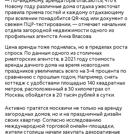
— По-видимому, арендаторы опасаются, что к
Новому году различные дома отдыха ужесточат
На Николу никому нельзя было грустить —
правила приема гостей и каждому отдыхающему
Макеев ежегодно встречается с коллегами по
считалось, что это принесет суровые морозы.
при вселении понадобится QR-код или документ о
ликвидации аварии на Чернобыльской АЭС. По его
Впрочем, в этот день погода и без того обычно
— Бояться шаровых молний не надо, важно
свежем ПЦР-тестировании, — отмечает начальник
словам, «старая дружба не ржавеет». При встречах
бывала студеной.
сохранять спокойствие. Обычная молния — это
отдела загородной недвижимости одного из
ликвидаторы в основном разговаривают о личном,
серьезно, особенно если находитесь в воде, около
профильных агентств Анна Власова.
о том, как дела, что нового произошло за год.
высоких зданий и предметов, около деревьев, —
Цена аренды тоже поднялась, но в пределах роста
отметил ученый.
спроса. По данным одного из столичных
риелторских агентств, в 2021 году стоимость
аренды дачного дома на время новогодних
праздников увеличилась всего на 3–4 процента по
сравнению с прошлым годом, Например, снять
коттедж с удобствами площадью 140 квадратных
метров, расположенный в 30 километрах от
Москвы, обойдется в 20 тысяч рублей в сутки.
19 декабря с утра люди шли в церковь, служили
Активно тратятся москвичи не только на аренду
молебны святому Николаю, а после этого сообща
загородных домов, но и на праздничный дизайн
накрывали большие столы и начинали веселиться.
своих квартир. Согласно исследованию
— Встречался с теми, кто уехал раньше, так как
«Для кума Никольщина бражку варит, для кумы –
международной торговой онлайн-площадки,
раньше прибывал на место. Было большое чувство
пироги печет»; «На Никольщину зови друга, зови и
жители столицы начали закупать декоративные
радости от встречи с однополчанами, — говорит
ворога — оба будут друзья».