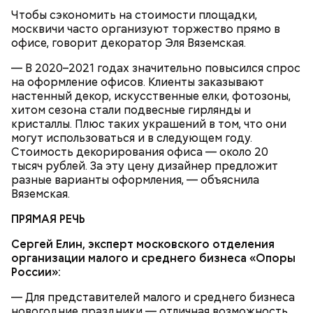
скорбех скорый помощниче!
Чтобы сэкономить на стоимости площадки,
Одним из запоминающихся событий того периода
москвичи часто организуют торжество прямо в
для Макеева стал футбольный матч между
офисе, говорит декоратор Эля Вяземская.
киевским «Динамо» и мадридским «Атлетико»,
который состоялся 3 мая в Киеве. Полк Макеева жил
— В 2020–2021 годах значительно повысился спрос
в палатках в лесу около Варовичей, в 12 километрах
на оформление офисов. Клиенты заказывают
от Припяти. А солдатам очень хотелось увидеть
настенный декор, искусственные елки, фотозоны,
— Может пробить заряд на человека. Нужно вести
трансляцию матча. Макеев поехал к секретарю
хитом сезона стали подвесные гирлянды и
себя очень осторожно, будто увидели дикого
партийной организации колхоза и попросил
кристаллы. Плюс таких украшений в том, что они
зверя, затаиться, — добавил академик.
одолжить телевизор.
могут использоваться и в следующем году.
Стоимость декорирования офиса — около 20
тысяч рублей. За эту цену дизайнер предложит
разные варианты оформления, — объяснила
Вяземская.
ПРЯМАЯ РЕЧЬ
Сергей Елин, эксперт московского отделения
После получения предельно допустимой дозы
Молитва Николаю чудотворцу
организации малого и среднего бизнеса «Опоры
радиации Макеева вывели из 30-километровой
России»:
зоны отчуждения, где он до 3 мая проверял на
уровень радиационной зараженности
— Для представителей малого и среднего бизнеса
автотранспорт.
новогодние праздники — отличная возможность