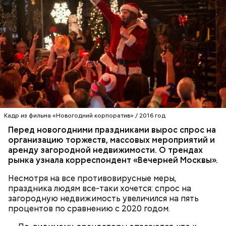
Ежели на Николу ростепель, ссылались на
проказы поспешной зимы: «Привезли зиму на
санях до Николы, вот тебе и жданная
оттепель».
Традиции и приметы
— Каждый год 26 апреля ездим на Митинское
кладбище. Для нас это важная дата. Потом
Он также рассказал, что появление шаровых
собираемся где-нибудь за столом и говорим о
молний не редкость и в Москве.
личном, не о катастрофе, — добавляет он.
Кадр из фильма «Новогодний корпоратив» / 2016 год
Перед новогодними праздниками вырос спрос на
организацию торжеств, массовых мероприятий и
аренду загородной недвижимости.
О трендах
рынка узнала корреспондент «Вечерней Москвы».
Несмотря на все противовирусные меры,
праздника людям все-таки хочется: спрос на
загородную недвижимость увеличился на пять
процентов по сравнению с 2020 годом.