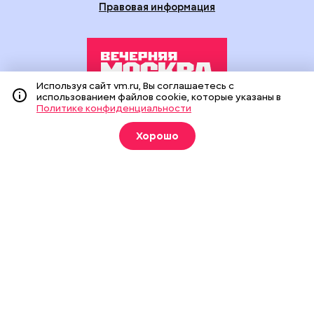
Правовая информация
Используя сайт vm.ru, Вы соглашаетесь с
использованием файлов cookie, которые указаны в
Политике конфиденциальности
Издание создано при финансовой поддержке Департамента
средств массовой информации и рекламы города Москвы.
Хорошо
На сайте применяются рекомендательные технологии
(информационные технологии предоставления информации
на основе сбора, систематизации и анализа сведений,
относящихся к предпочтениям пользователей сети
«Интернет», находящихся на территории Российской
Федерации).
Сетевое издание "Вечерняя Москва" (18+) зарегистрировано
в Федеральной службе по надзору в сфере связи,
информационных технологий и массовых коммуникаций
(Роскомнадзор). Свидетельство о регистрации ЭЛ № ФС 77 -
90524 от 09.12.2025. Учредитель: АО "Редакция газеты
"Вечерняя Москва". Главный редактор
vm.ru
: Александр
Геннадьевич Глуходедов. Адрес редакции: 127015, г.Москва,
Бумажный пр-д, д. 14, стр. 2. Телефон:
+7(499)557-04-24
. Адрес
эл.почты:
edit@vm.ru
. Почта для связи с редакцией сайта: