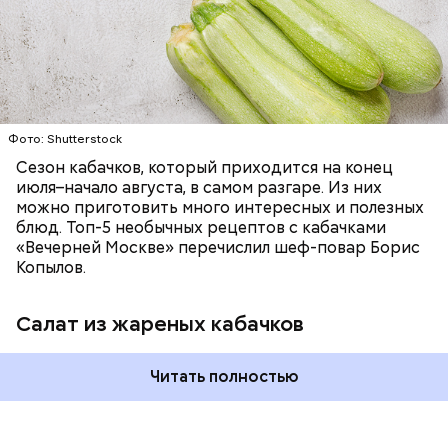
ЕДА
ОВОЩИ
РЕЦЕПТЫ
Фото: Shutterstock
Фото: Shutterstock
Сезон кабачков, который приходится на конец
июля–начало августа, в самом разгаре. Из них
можно приготовить много интересных и полезных
блюд. Топ-5 необычных рецептов с кабачками
«Вечерней Москве» перечислил шеф-повар Борис
Вред дыни
Копылов.
Салат из жареных кабачков
Читать полностью
кремний — укрепляет кости, зубы, волосы и
ногти и оказывает омолаживающее действие;
витамин С — работает как антиоксидант,
иммуномодулятор, помогает выработке