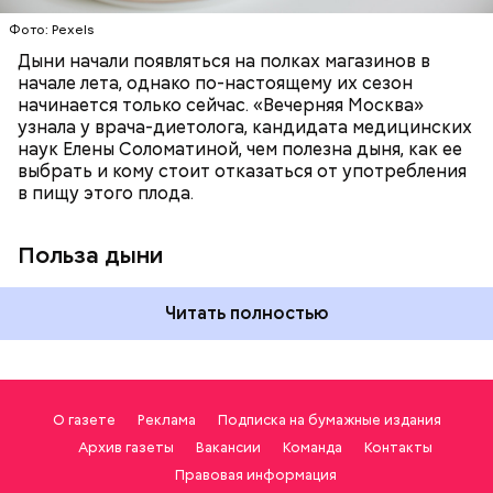
калий — оказывает мочегонное действие,
Фото: Pexels
поддерживает сердечно-сосудистую
систему и предотвращает скачки давления;
Дыни начали появляться на полках магазинов в
магний — помогает калию и не дает сосудам
начале лета, однако по-настоящему их сезон
спазмироваться.
начинается только сейчас. «Вечерняя Москва»
узнала у врача-диетолога, кандидата медицинских
наук Елены Соломатиной, чем полезна дыня, как ее
выбрать и кому стоит отказаться от употребления
в пищу этого плода.
Польза дыни
Читать полностью
О газете
Реклама
Подписка на бумажные издания
Архив газеты
Вакансии
Команда
Контакты
Правовая информация