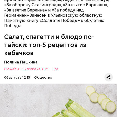
оливковое масло;
«За оборону Сталинграда», «За взятие Варшавы»,
соль.
«За взятие Берлина» и «За победу над
Германией».Занесен в Ульяновскую областную
Памятную книгу «Солдаты Победы» к 60-летию
Победы.
Салат, спагетти и блюдо по-
Однако диетолог предупредила: не для всех дыня
тайски: топ-5 рецептов из
может быть полезна. В первую очередь ее стоит
есть с осторожностью людям:
кабачков
Полина Пашкина
Сюжеты:
Эксклюзивы ВМ
Еда
06 августа 12:15
Общество
Ингредиенты: