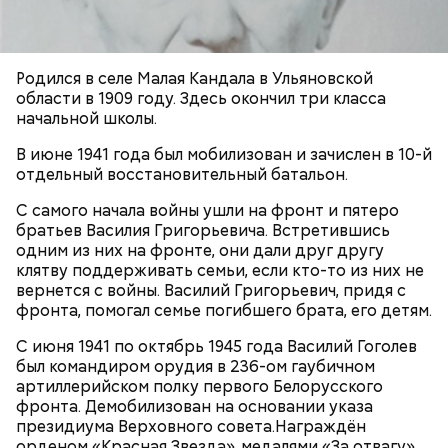
— Кабачки, порезанные кубиками, нужно легко
Родился в селе Малая Кандала в Ульяновской
обжарить на сковороде. К ним добавляются зелень
области в 1909 году. Здесь окончил три класса
петрушки, чеснок, соль и оливковое масло.
начальной школы.
Получается очень вкусно, — поделился рецептом
В июне 1941 года был мобилизован и зачислен в 10-й
Копылов.
отдельный восстановительный батальон.
С самого начала войны ушли на фронт и пятеро
с сахарным диабетом;
братьев Василия Григорьевича. Встретившись
лишним весом.
одним из них на фронте, они дали друг другу
клятву поддерживать семьи, если кто-то из них не
вернется с войны. Василий Григорьевич, придя с
фронта, помогал семье погибшего брата, его детям.
С июня 1941 по октябрь 1945 года Василий Гоголев
был командиром орудия в 236-ом гаубичном
артиллерийском полку первого Белорусского
кабачок;
фронта. Демобилизован на основании указа
петрушка;
президиума Верховного совета.Награждён
чеснок;
орденом «Красная Звезда», медалями «За отвагу»,