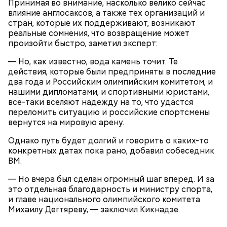
Принимая во внимание, насколько велико сейчас
влияние англосаксов, а также тех организаций и
стран, которые их поддерживают, возникают
Ранее бывший футболист ЦСКА Дмитрий Кузнецов
реальные сомнения, что возвращение может
заявил, что португальский нападающий Криштиану
произойти быстро, заметил эксперт:
Роналду
провел слабую игру
на ЧМ.
— Но, как известно, вода камень точит. Те
действия, которые были предприняты в последние
два года и Российским олимпийским комитетом, и
нашими дипломатами, и спортивными юристами,
все-таки вселяют надежду на то, что удастся
переломить ситуацию и российские спортсмены
вернутся на мировую арену.
Однако путь будет долгий и говорить о каких-то
конкретных датах пока рано, добавил собеседник
Форвард сборной Египта по футболу Мостафа
ВМ.
Зико
раскритиковал судейство
матча 1/8 финала
ЧМ, в котором его команда уступила Аргентине.
— Но вчера был сделан огромный шаг вперед. И за
Игра состоялась в Атланте и закончилась
победой
это отдельная благодарность и министру спорта,
сборной Аргентины
со счетом 3:2. До 79-й минуты
и главе национального олимпийского комитета
команда Египта вела со счетом 2:0. На 58-й минуте
Михаилу Дегтяреву, — заключил Кикнадзе.
главный арбитр Франсуа Летексье отменил гол