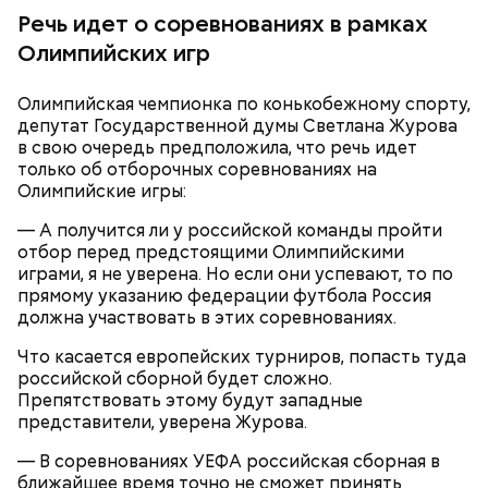
Зико, зафиксировав нарушение правил в начале
Речь идет о соревнованиях в рамках
результативной атаки.
Олимпийских игр
Олимпийская чемпионка по конькобежному спорту,
депутат Государственной думы Светлана Журова
в свою очередь предположила, что речь идет
только об отборочных соревнованиях на
Олимпийские игры:
— А получится ли у российской команды пройти
отбор перед предстоящими Олимпийскими
Полуфиналы запланированы на 14–15 июля. Матч за
играми, я не уверена. Но если они успевают, то по
третье место состоится 18 июля в Майами, а
прямому указанию федерации футбола Россия
финальная игра пройдет 19 июля в Нью-Йорке.
должна участвовать в этих соревнованиях.
Что касается европейских турниров, попасть туда
российской сборной будет сложно.
Препятствовать этому будут западные
представители, уверена Журова.
— В соревнованиях УЕФА российская сборная в
ближайшее время точно не сможет принять