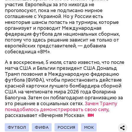
участия. Европейцы за это никогда не
проголосуют, пока не подписано мирное
соглашение с Украиной. Но у России есть
некоторые шансы попасть на турниры, которые
организует и проводит Международная
федерация футбола для национальных сборных,
потому что здесь решение зависит не только от
Швейцария за выход в следующий раунд
европейских представителей, — добавила
поборется с Аргентиной. Их матч пройдет 12 июля
собеседница «ВМ».
в 4:00.
А в воскресенье, 5 июля, стало известно, что после
матча США и Бельгии президент США Дональд
Трамп позвонил в Международную федерацию
футбола (ФИФА), чтобы приостановить действие
красной карточки лучшего бомбардира сборной
США на чемпионате мира 2026 года Фоларина
Балогуна. Затем он поблагодарил организацию за
это решение в социальных сетях.
Зачем Трампу
понадобилось демонстрировать свою силу
,
рассказывает «Вечерняя
Москва».
ФУТБОЛ
ФИФА
РОССИЯ
МОК