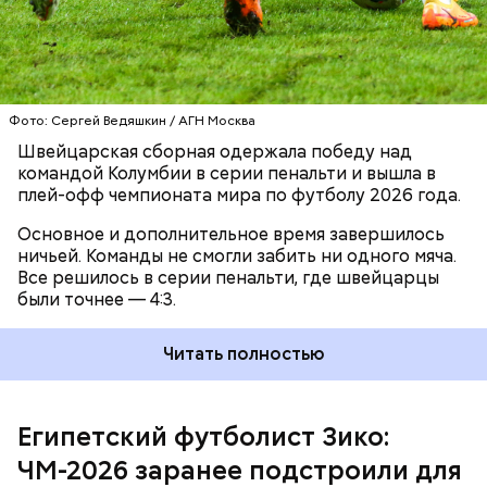
расплакался
после победы над командой Египта в
матче за выход в 1/4 финала чемпионата мира по
футболу. Латиноамериканцы не могли забить ни
одного гола вплоть до 79-й минуты.
Фото: Сергей Ведяшкин / АГН Москва
Швейцарская сборная одержала победу над
командой Колумбии в серии пенальти и вышла в
плей-офф чемпионата мира по футболу 2026 года.
Основное и дополнительное время завершилось
ничьей. Команды не смогли забить ни одного мяча.
Все решилось в серии пенальти, где швейцарцы
были точнее — 4:3.
Читать полностью
В четвертьфинале аргентинская команда
встретится с победителем матча Швейцария —
Египетский футболист Зико:
Колумбия.
ЧМ-2026 заранее подстроили для