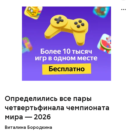
Норвегия в 1/4 финала в воскресенье, 12 июля,
сыграет с Англией. Начало матча запланировано на
00:00 мск.
До этого капитан команды Португалии Криштиану
Роналду
расплакался
после вылета с последнего
для себя ЧМ, когда испанская сборная со счетом 1:0
одержала победу
над португальской сборной.
Определились все пары
четвертьфинала чемпионата
мира — 2026
Виталина Бородкина