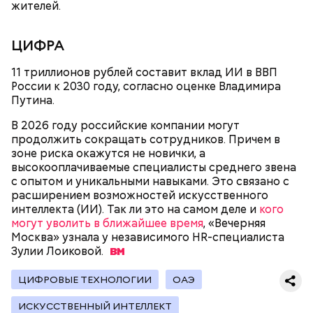
жителей.
ЦИФРА
11 триллионов рублей составит вклад ИИ в ВВП
России к 2030 году, согласно оценке Владимира
Путина.
В 2026 году российские компании могут
продолжить сокращать сотрудников. Причем в
зоне риска окажутся не новички, а
высокооплачиваемые специалисты среднего звена
с опытом и уникальными навыками. Это связано с
расширением возможностей искусственного
интеллекта (ИИ). Так ли это на самом деле и
кого
могут уволить в ближайшее время
, «Вечерняя
Москва» узнала у независимого HR-специалиста
Зулии
Лоиковой.
ЦИФРОВЫЕ ТЕХНОЛОГИИ
ОАЭ
Помимо этого, чтобы
сохранить управление
умными системами
в доме при регулярных сбоях
ИСКУССТВЕННЫЙ ИНТЕЛЛЕКТ