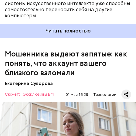
системы искусственного интеллекта уже способны
самостоятельно переносить себя на другие
компьютеры.
Читать полностью
Мошенника выдают запятые: как
Как отмечает эксперт информационной
безопасности Федор Петрушенко, на то, что с вами
понять, что аккаунт вашего
переписывается мошенник, могут указывать и
близкого взломали
другие нюансы.
Екатерина Суворова
Сюжет:
Эксклюзивы ВМ
01 мая 16:29
Технологии