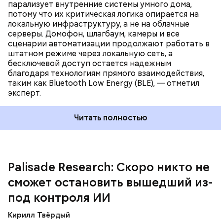
парализует внутренние системы умного дома,
интеллект может представлять серьезную угрозу
потому что их критическая логика опирается на
для человечества. Зыков оценил,
насколько опасно
локальную инфраструктуру, а не на облачные
использование
нейронных сетей.
серверы. Домофон, шлагбаум, камеры и все
сценарии автоматизации продолжают работать в
штатном режиме через локальную сеть, а
бесключевой доступ остается надежным
благодаря технологиям прямого взаимодействия,
таким как Bluetooth Low Energy (BLE), — отметил
— А еще бывает подделка аккаунта. Например, вам
эксперт.
пишет друг с той же аватаркой, именем.... Но вот
ваш диалог почему то пустой, хотя раньше
Читать полностью
переписка была. Скорее всего, аккаунт этого
человека подделали. То есть не взломали
В этом контексте эксперты предупредили: если ИИ
оригинальный, а полностью его скопировали, —
выйдет из-под контроля, он сможет избежать
заключил Федор Петрушенко.
отключения, распространившись на тысячи
устройств по всему интернету. В результате он
Palisade Research: Скоро никто не
окажется вне контроля IT-специалистов и
«продолжит строить планы мирового господства»,
сможет остановить вышедший из-
передает
The Guardian
.
под контроля ИИ
Кирилл Твёрдый