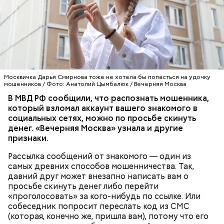
— Если в переписке появляются новые реквизиты
(незнакомая карта, чужой номер или просьба
перевести третьему лицу), это признак того, что
учетная запись взломана, — говорится в
сообщении ведомства.
БЕЗОПАСНОСТЬ
ЭКСПЕРТЫ
Москвичка Дарья Смирнова тоже не хотела бы попасться на удочку
мошенников / Фото: Анатолий Цымбалюк / Вечерняя Москва
МОШЕННИЧЕСТВО
В МВД РФ сообщили, что распознать мошенника,
который взломал аккаунт вашего знакомого в
социальных сетях, можно по просьбе скинуть
денег. «Вечерняя Москва» узнала и другие
признаки.
Рассылка сообщений от знакомого — один из
самых древних способов мошенничества. Так,
давний друг может внезапно написать вам о
просьбе скинуть денег либо перейти
«проголосовать» за кого-нибудь по ссылке. Или
собеседник попросит переслать код из СМС
(которая, конечно же, пришла вам), потому что его