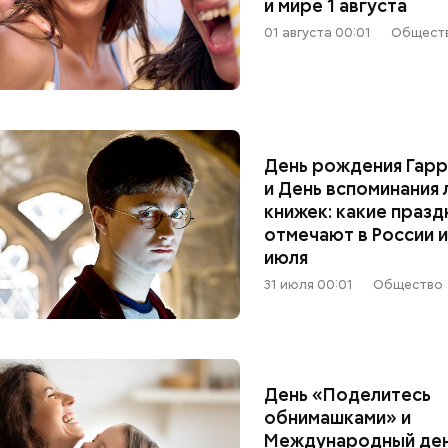
и мире 1 августа
01 августа 00:01
Общест
День рождения Гар
и День вспоминания
книжек: какие празд
отмечают в России и
июля
31 июля 00:01
Общество
Как получить до 100 тысяч
Как узнать, снес
рублей от государства при
реновации в Мос
День «Поделитесь
трудной ситуации: кто может
искать информа
обнимашками» и
претендовать и какие нужны
Международный де
документы