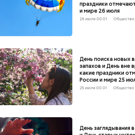
праздники отмечают
и мире 26 июля
26 июля 00:01
Общество
День поиска новых в
запахов и День вне 
какие праздники от
России и мире 25 ию
25 июля 00:01
Общество
День заглядывания 
и День старых шуток