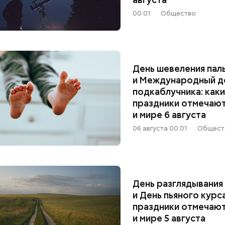
00:01
Общество
День шевеления пал
и Международный д
подкаблучника: как
праздники отмечают
и мире 6 августа
06 августа 00:01
Общест
День разглядывания
и День пьяного курс
праздники отмечают
и мире 5 августа