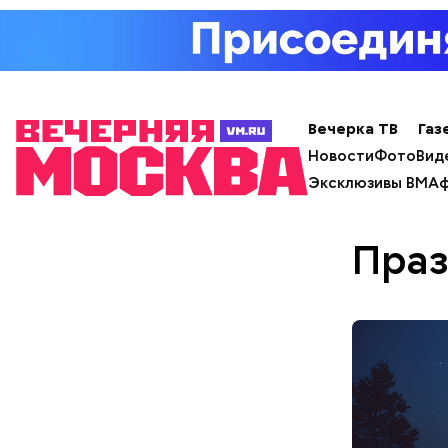
Вечерка ТВ
Газ
Новости
Фото
Вид
Эксклюзивы ВМ
Аф
Праз