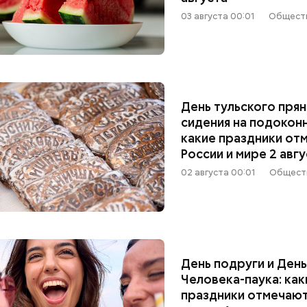
03 августа 00:01
Общест
День тульского прян
Вода за 10 тысяч: поможет ли
Людей разброс
сидения на подоконн
японский напиток сбросить
проезжей части:
какие праздники от
лишний вес
легковушка сби
России и мире 2 авг
пешеходов в Ом
02 августа 00:01
Общест
День подруги и Ден
Человека-паука: как
праздники отмечают