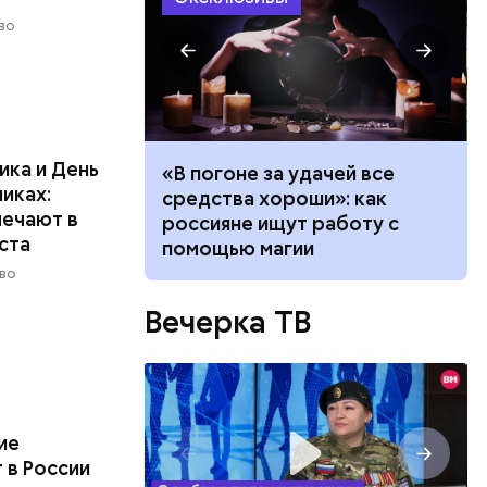
во
ика и День
ало по
«В погоне за удачей все
иках:
 как
средства хороши»: как
мечают в
ла толпу
россияне ищут работу с
уста
ске
помощью магии
во
Вечерка ТВ
ь
ие
 в России