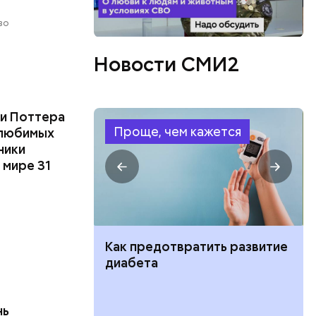
во
Новости СМИ2
ри Поттера
Проще, чем кажется
 любимых
ники
 мире 31
ут ли дом по
Как предотвратить развитие
кве: где
диабета
цию и сроки
нь