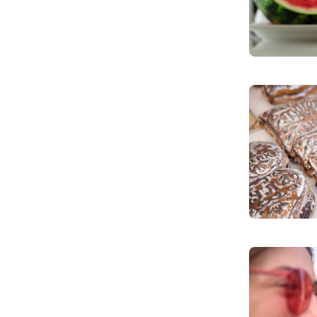
Хотела спасти малыша: как
мать и сын погибли при
падении из окна в Раменском