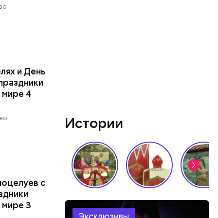
во
елях и День
 праздники
 мире 4
во
Истории
поцелуев с
аздники
 мире 3
Эксклюзивы