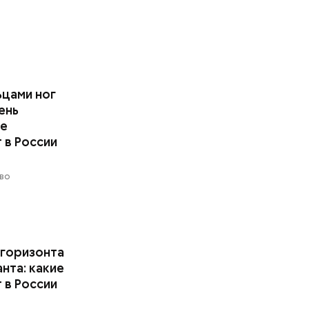
ьцами ног
ень
ие
 в России
во
 горизонта
анта: какие
 в России