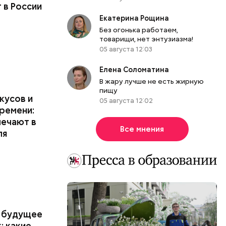
 в России
Екатерина Рощина
Без огонька работаем,
товарищи, нет энтузиазма!
05 августа 12:03
Елена Соломатина
В жару лучше не есть жирную
пищу
кусов и
05 августа 12:02
времени:
мечают в
Все мнения
ля
в будущее
: какие