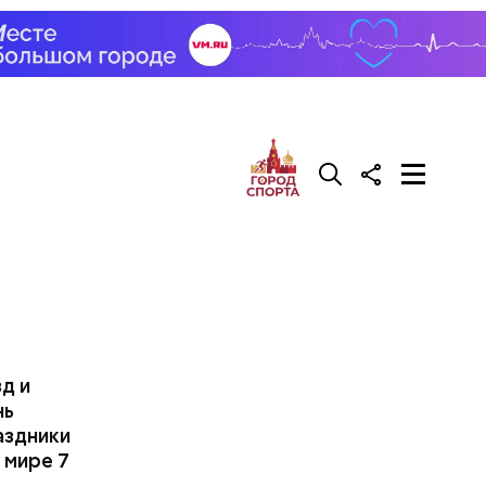
д и
нь
аздники
 мире 7