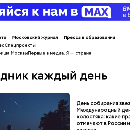
ета
Московский журнал
Пресса в образовании
ео
Спецпроекты
иша Москвы
Первые в медиа. Я — страна
дник каждый день
День собирания звез
Международный де
холостяка: какие пр
отмечают в России и
августа