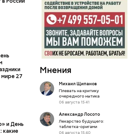
 в России
День
м
Мнения
раздники
 мире 27
Михаил Щипанов
Плевать на критику
очередного нытика
06 августа 15:41
Александр Лосото
Лекарство будущего:
о» и День
таблетка-оригами
: какие
06 августа 15:40