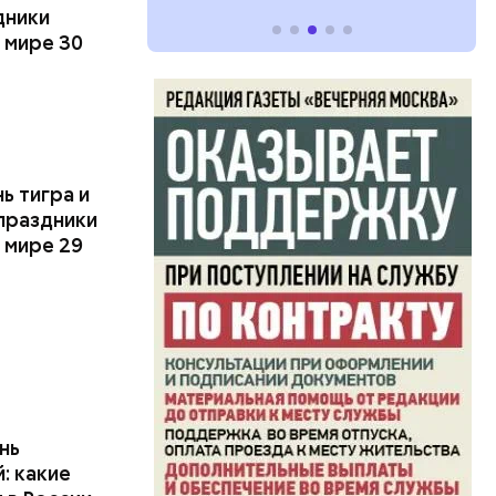
дники
 мире 30
 тигра и
 праздники
 мире 29
нь
: какие