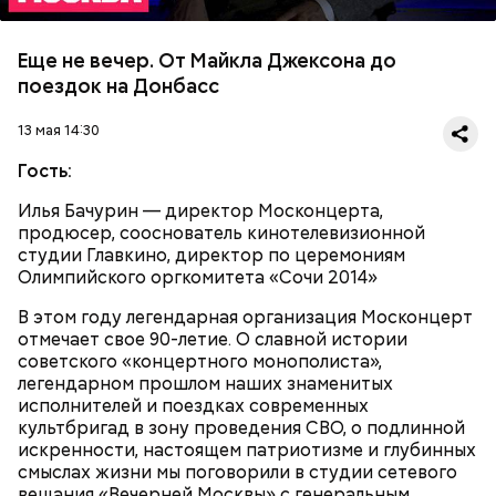
Еще не вечер. От Майкла Джексона до
поездок на Донбасс
13 мая 14:30
Гость:
Илья Бачурин — директор Москонцерта,
продюсер, сооснователь кинотелевизионной
студии Главкино, директор по церемониям
Олимпийского оргкомитета «Сочи 2014»
В этом году легендарная организация Москонцерт
отмечает свое 90-летие. О славной истории
советского «концертного монополиста»,
легендарном прошлом наших знаменитых
исполнителей и поездках современных
культбригад в зону проведения СВО, о подлинной
искренности, настоящем патриотизме и глубинных
смыслах жизни мы поговорили в студии сетевого
вещания «Вечерней Москвы» с генеральным