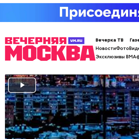
Вечерка ТВ
Газ
Новости
Фото
Вид
Эксклюзивы ВМ
Аф
Play
Video