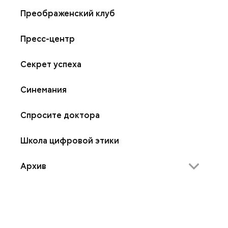
Преображенский клуб
Пресс-центр
Секрет успеха
Синемания
Спросите доктора
Школа цифровой этики
Архив
Академия народного творчества
Без штампов
Безопасное движение