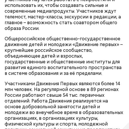
использовать их, чтобы создавать сильные и
современные медиапродукты. Участников ждут
телемост, мастер-классы, экскурсии в редакции, а
главное – возможность стать соавтором общего
образа России.
Общероссийское общественно-государственное
движение детей и молодежи «Движение первых» –
крупнейшее российское сообщество,
объединяющее детей и взрослых,
государственные и общественные институты для
развития единого воспитательного пространства
в системе образования и за её пределами.
Участниками Движения Первых являются более 14
млн человек. На регулярной основе в 89 регионах
России работают свыше 54 тыс. первичных
отделений. Работа Движения реализуется на
Проекты Движения Первых реализуются по
основе добровольной занятости детей и
национальному проекту «Молодежь и дети», в
молодежи во внеучебное время в образовательных
частности, федеральных проектов «Мы вместе
организациях, в организациях культуры,
(воспитание гармонично развитой личности)» и
физической культуры и спорта, молодежной
«Россия - страна возможностей». В числе