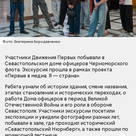
Общероссийское общественно-государственное
Дом офицеров Черноморского флота за годы
движение детей и молодежи «Движение первых» –
работы стал главным культурно-патриотическим
крупнейшее российское сообщество,
центром Севастополя, и является единственным
объединяющее детей и взрослых,
местом сбора офицерского состава для
государственные и общественные институты для
проведения служебных совещаний с
развития единого воспитательного пространства
командованием флота, соединений, а также
Фото: Екатерина Бородавченко
в системе образования и за её пределами.
высшего руководства России и Вооруженных Сил.
Участники Движения Первых побывали в
Севастопольском доме офицеров Черноморского
флота. Экскурсия прошла в рамках проекта
Проект «Первые в медиа. Я — страна» проводится
«Первые в медиа. Я — страна».
медиахолдингом «Вечерняя Москва» при
грантовой поддержке Движения Первых. Это
Ребята узнали об истории здания, смене названия,
всероссийская программа для школьников и
этапах становления и исторических переходах, о
студентов, в рамках которой более 4 тысяч
работе Дома офицеров в период Великой
участников научатся работать с нейросетями и
Отечественной Войны и его роли в обороне
использовать их, чтобы создавать сильные и
Севастополя. Участники экскурсии посетили
современные медиапродукты. Участников ждут
экспозиции и увидели фотографии разных лет,
телемост, мастер-классы, экскурсии в редакции, а
побывали в зале, где проходил исторический
главное – возможность стать соавтором общего
«Севастопольский Нюрнберг», а также прошли по
Участники, которые придут на мастер-класс в
образа России.
мраморной лестнице.