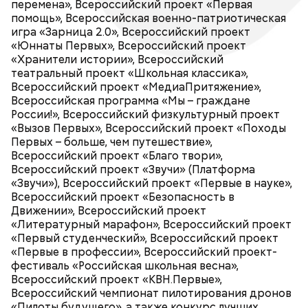
физической культуры и спорта, молодежной
перемена», Всероссийский проект «Первая
«Пилоты будущего», а также конкурс лучших
политики, социальной защиты и на предприятиях.
помощь», Всероссийская военно-патриотическая
проектов для детей и молодёжи «Конкурс
Среди участников – 12 млн обучающиеся школ,
игра «Зарница 2.0», Всероссийский проект
первичных отделений Движения Первых».
колледжей и вузов, более 2 млн человек
«Юннаты Первых», Всероссийский проект
зарегистрированы в качестве наставников.
«Хранители истории», Всероссийский
театральный проект «Школьная классика»,
Всероссийский проект «МедиаПритяжение»,
Всероссийская программа «Мы – граждане
Общероссийское общественно-государственное
России!», Всероссийский физкультурный проект
движение детей и молодежи «Движение первых» –
«Вызов Первых», Всероссийский проект «Походы
крупнейшее российское сообщество,
Первых – больше, чем путешествие»,
объединяющее детей и взрослых,
Всероссийский проект «Благо твори»,
Проекты Движения Первых реализуются по
государственные и общественные институты для
Всероссийский проект «Звучи» (Платформа
национальному проекту «Молодежь и дети», в
развития единого воспитательного пространства
«Звучи»), Всероссийский проект «Первые в науке»,
частности, федеральных проектов «Мы вместе
в системе образования и за её пределами.
Всероссийский проект «Безопасность в
(воспитание гармонично развитой личности)» и
Движении», Всероссийский проект
«Россия - страна возможностей». В числе
«Литературный марафон», Всероссийский проект
флагманов: Всероссийский проект «Большая
«Первый студенческий», Всероссийский проект
перемена», Всероссийский проект «Первая
Проект «Первые в медиа. Я — страна» проводится
«Первые в профессии», Всероссийский проект-
помощь», Всероссийская военно-патриотическая
медиахолдингом «Вечерняя Москва» при
фестиваль «Российская школьная весна»,
игра «Зарница 2.0», Всероссийский проект
грантовой поддержке Движения Первых. Это
Всероссийский проект «КВН.Первые»,
«Юннаты Первых», Всероссийский проект
«Вечерняя Москва» — легендарная столичная
всероссийская программа для школьников и
Всероссийский чемпионат пилотирования дронов
«Хранители истории», Всероссийский
газета, основанная в 1923 году. Сегодня это
Движение Первых реализует Программу
студентов, в рамках которой более 4 тысяч
«Пилоты будущего», а также конкурс лучших