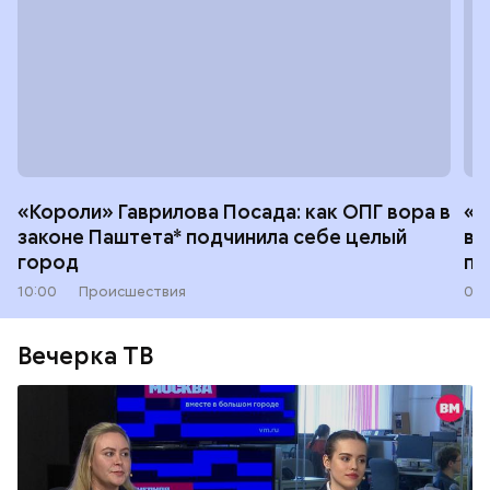
«Короли» Гаврилова Посада: как ОПГ вора в
«В
законе Паштета* подчинила себе целый
во
город
по
10:00
Происшествия
08:
Вечерка ТВ