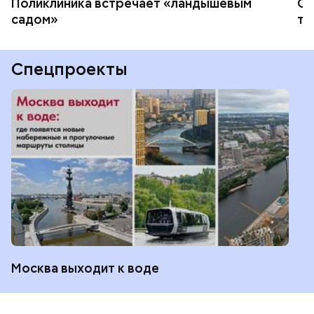
Поликлиника встречает «ландышевым
Ст
садом»
те
Спецпроекты
Москва выходит к воде