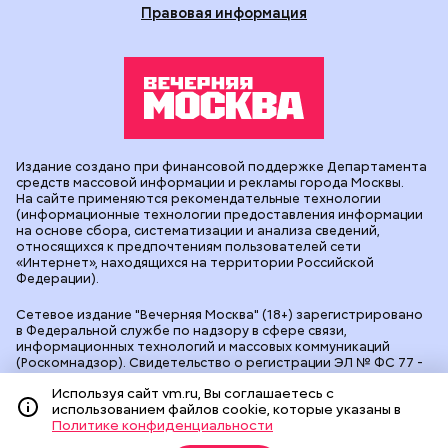
Правовая информация
Издание создано при финансовой поддержке Департамента
средств массовой информации и рекламы города Москвы.
На сайте применяются рекомендательные технологии
(информационные технологии предоставления информации
на основе сбора, систематизации и анализа сведений,
относящихся к предпочтениям пользователей сети
«Интернет», находящихся на территории Российской
Федерации).
Сетевое издание "Вечерняя Москва" (18+) зарегистрировано
в Федеральной службе по надзору в сфере связи,
информационных технологий и массовых коммуникаций
(Роскомнадзор). Свидетельство о регистрации ЭЛ № ФС 77 -
90524 от 09.12.2025. Учредитель: АО "Редакция газеты
Используя сайт vm.ru, Вы соглашаетесь с
"Вечерняя Москва". Главный редактор
vm.ru
: Александр
использованием файлов cookie, которые указаны в
Геннадьевич Глуходедов. Адрес редакции: 127015, г.Москва,
Политике конфиденциальности
Бумажный пр-д, д. 14, стр. 2. Телефон:
+7(499)557-04-24
. Адрес
эл.почты:
edit@vm.ru
. Почта для связи с редакцией сайта: