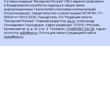
Сетевое издание "Вечерняя Москва" (18+) зарегистрировано
в Федеральной службе по надзору в сфере связи,
информационных технологий и массовых коммуникаций
(Роскомнадзор). Свидетельство о регистрации ЭЛ № ФС 77 -
90524 от 09.12.2025. Учредитель: АО "Редакция газеты
"Вечерняя Москва". Главный редактор
vm.ru
: Александр
Геннадьевич Глуходедов. Адрес редакции: 127015, г.Москва,
Бумажный пр-д, д. 14, стр. 2. Телефон:
+7(499)557-04-24
. Адрес
эл.почты:
edit@vm.ru
. Почта для связи с редакцией сайта:
news@vm.ru
.