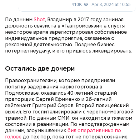
Их матерью является совсем другая женщина. По
одной из версий, на самом деле, эти дети могли
быть просто куплены, — пояснил «Вечерней
По данным
Shot
, Владимир в 2017 году занимал
Москве» источник в правоохранительных органах.
должность связиста в «Газпромсвязи», а спустя
некоторое время зарегистрировал собственное
индивидуальное предприятие, связанное с
рекламной деятельностью. Позднее бизнес
— Обвиняемый подвергся противоправным
потерпел неудачу, и его пришлось ликвидировать.
действиям со стороны потерпевшего и лиц из его
окружения — его похитили, незаконно удерживали
Остались две дочери
и подвергли истязаниям, — рассказывал
руководитель управления
Александр Супрун.
Правоохранителями, которые предприняли
попытку задержания наркоторговца в
Подмосковье, оказались 40-летний старший
прапорщик Сергей Ефименко и 26-летний
Версия о суррогатном материнстве также была
лейтенант Григорий Серов. Второй полицейский
рассмотрена. Однако в ходе проверки
выжил. Его госпитализировали с черепно-мозговой
медицинских документов она не подтвердилась.
травмой. По данным СМИ, он находится в тяжелом
состоянии в реанимации. По неподтвержденным
данным, злоумышленник
бил оперативника по
голове
до тех пор, пока тот не потерял сознание.
Примерно через месяц, 31 декабря 2023 года,