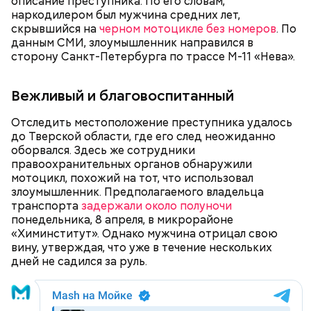
описание преступника. По его словам,
наркодилером был мужчина средних лет,
скрывшийся на
черном мотоцикле без номеров
. По
данным СМИ, злоумышленник направился в
сторону Санкт-Петербурга по трассе М-11 «Нева».
Вежливый и благовоспитанный
Отследить местоположение преступника удалось
Позднее под следствием оказались еще несколько
до Тверской области, где его след неожиданно
фигурантов: пять матерей, которые, как
оборвался. Здесь же сотрудники
выяснилось, продавали своих детей, супруг Патоки
правоохранительных органов обнаружили
Николай, няня детского сада, кулинар,
мотоцикл, похожий на тот, что использовал
индивидуальный предприниматель и по
злоумышленник. Предполагаемого владельца
совместительству бывший врач частной клиники, а
транспорта
задержали около полуночи
также бывшая начальница миграционного пункта
понедельника, 8 апреля, в микрорайоне
из Алтайского края, пытавшаяся продать свою
«Химинститут». Однако мужчина отрицал свою
внучку.
вину, утверждая, что уже в течение нескольких
дней не садился за руль.