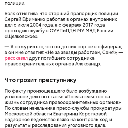
полиции.
Как идет расследование
Волк отметила, что старший прапорщик полиции
Сергей Ефименко работал в органах внутренних
дел с июля 2004 года, а с февраля 2017 года
проходил службу в ОУУПиПДН МУ МВД России
«Щелковское».
— Я пожурил его, что он до сих пор не в офицерах,
а он мне ответил: «Не за звезды работаем, Саня!», —
Долгое время образ положительной матери не
рассказал
друг погибшего сотрудника
вызывал вопросов ни у кого. Все изменила
правоохранительных органов Александр.
госпитализация семилетнего пасынка женщины.
Что грозит преступнику
По факту произошедшего было возбуждено
уголовное дело по статье «Посягательство на
жизнь сотрудника правоохранительных органов».
Примечательно, что летом 2023 года на Мутаева
По словам начальника пресс-службы прокуратуры
уже нападали возле Школы единоборств. Тогда
Московской области Екатерины Коротковой,
неизвестный несколько раз выстрелил в
надзорное ведомство взяло на контроль ход и
спортсмена из травматического пистолета, а боец
результаты расследования уголовного дела.
открыл огонь
в ответ.