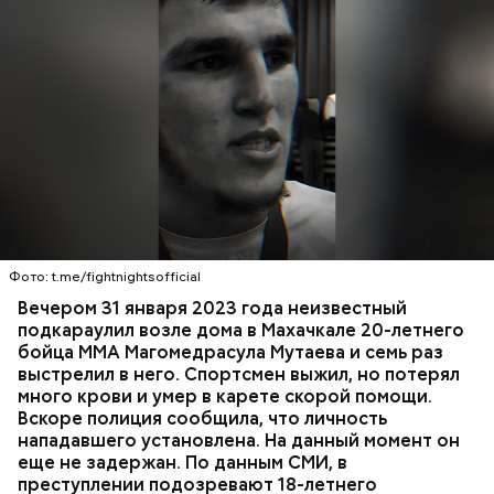
К 2023 году число несовершеннолетних детей,
воспитываемых в семье подозреваемой, достигло
15, самый младший из которых появился на свет в
Вечером 31 января Мутаев возвращался домой с
2019 году. В частности, трое малышей родились в
тренировки. Во дворе жилого дома на улице
2012 году. Кроме того, двумя годами позже
Гапцахской в Махачкале на бойца напал
женщина рассказала в социальных сетях про
неизвестный. Он выскочил из подъезда, выстрелил
ребенка, которого она забрала из подмосковного
Фото: t.me/fightnightsofficial
в спортсмена не менее семи раз и скрылся.
детского дома.
СПОРТ
СЛЕДСТВЕННЫЙ КОМИТЕТ
ММА
Вечером 31 января 2023 года неизвестный
Очевидцы трагедии вызвали полицию и скорую
РЕСПУБЛИКА ДАГЕСТАН
СМЕРТЬ
подкараулил возле дома в Махачкале 20-летнего
помощь, однако врачи оказались бессильны —
бойца ММА Магомедрасула Мутаева и семь раз
пострадавший умер по пути в больницу.
выстрелил в него. Спортсмен выжил, но потерял
много крови и умер в карете скорой помощи.
Вскоре полиция сообщила, что личность
нападавшего установлена. На данный момент он
еще не задержан. По данным СМИ, в
преступлении подозревают 18-летнего
— Мое глубокое убеждение — нельзя быть