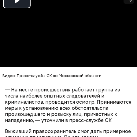
подозреваемые организовали целую схему по
Play
торговле младенцами. По версии
правоохранителей, Наталья Патока через
Video
собственный благотворительный центр
подыскивала беременных женщин, оказавшихся в
затруднительном положении, и предлагала купить
у них ребенка, как только тот появится на свет.
Также она брала на себя организацию родов,
покупку медикаментов и продуктов, пока женщина
вынашивала малыша.
Видео: Пресс-служба СК по Московской области
— На месте происшествия работает группа из
числа наиболее опытных следователей и
криминалистов, проводится осмотр. Принимаются
меры к установлению всех обстоятельств
произошедшего и розыску лиц, причастных к
Как работала преступная схема
нападению, — уточнили в пресс-службе СК.
Выживший правоохранитель смог дать примерное