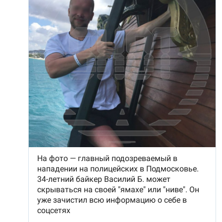
Долгое время Мутаев занимался вольной борьбой и
даже стал чемпионом России в категории до 97
килограммов. Несмотря на успехи, спортсмен
решил перейти в ММА. Он смог попасть в Школу
имени Абдулманапа Нурмагомедова, отца
чемпиона UFC в легком весе Хабиба
Еще одним поводом к началу расследования стало
Нурмагомедова. Самыми известными ее
появление одного из приемных сыновей Логиновой
выпускниками являются Ислам Махачев и Усман
Стефана на шоу «ДНК» на телеканале НТВ в мае
Нурмагомедов, ставшие звездами смешанных
2023 года. Молодой человек рассказал, что его
единоборств.
усыновили, когда ему было два года. Мальчик жил
вместе с 19 другими детьми Логиновой в ужасных
условиях. В какой-то момент Стефан даже стал
проситься обратно в детский дом, а как только
достиг совершеннолетия, съехал от приемной
матери. Подробности этого инцидента «Вечерняя
Москва» рассказывала в
отдельном материале
.