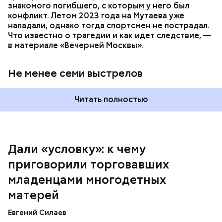
знакомого погибшего, с которым у него был
одновременно хорошим специалистом и хорошей
конфликт. Летом 2023 года на Мутаева уже
мамой. Я выбрала второе, ну а пример — мои
нападали, однако тогда спортсмен не пострадал.
родители, воспитавшие шестерых детей в любви и
Что известно о трагедии и как идет следствие, —
достатке, —
рассказывала
Логинова местной
в материале «Вечерней Москвы».
газете.
Не менее семи выстрелов
Читать полностью
Дали «условку»: к чему
приговорили торговавших
младенцами многодетных
Подозеваемая Ю. Логинова и ее дети / Фото: Соцсети / Фото:
матерей
Соцсети
Евгений Силаев