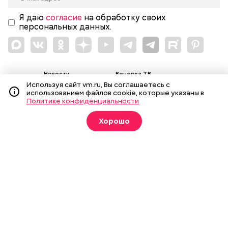
Я даю
согласие
на обработку своих
персональных данных.
Новости
Вечерка ТВ
Используя сайт vm.ru, Вы соглашаетесь с
Статьи
Архив газеты
использованием файлов cookie, которые указаны в
Политике конфиденциальности
Мнения
Спецпроекты
Фотогалереи
Пресса в образовании
Хорошо
Подписка на печатные
издания
Оформить