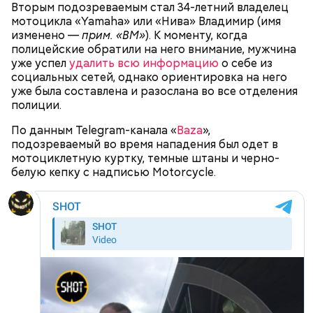
Руководитель пресс-службы столичной
Вторым подозреваемым стал 34-летний владелец
прокуратуры Людмила Нефедова сообщила в 2023
мотоцикла «Yamaha» или «Нива» Владимир (имя
году о задержании Логиновой и ее 44-летней
изменено —
прим. «ВМ»
). К моменту, когда
подельницы.
полицейские обратили на него внимание, мужчина
уже успел
удалить всю информацию
о себе из
социальных сетей, однако ориентировка на него
уже была составлена и разослана во все отделения
полиции.
По данным Telegram-канала «
Baza
»,
Видео: t.me/fightnightsofficial
подозреваемый во время нападения был одет в
мотоциклетную куртку, темные штаны и черно-
белую кепку с надписью Motorcycle.
Боец дебютировал в промоушене AMC Fight Nights
в ноябре 2023 года. Тогда он победил
азербайджанца Эльгуна Ясибова единогласным
решением судей.
Трудная жизненная ситуация