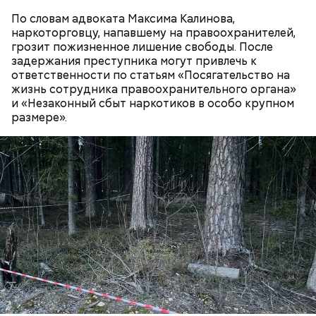
По словам адвоката Максима Калинова,
наркоторговцу, напавшему на правоохранителей,
грозит пожизненное лишение свободы. После
задержания преступника могут привлечь к
ответственности по статьям «Посягательство на
жизнь сотрудника правоохранительного органа»
Привлекла внимание следователей
и «Незаконный сбыт наркотиков в особо крупном
случайно
размере».
По данным
СМИ
, подозрение следователей пало на
18-летнего знакомого бойца, которого Мутаев
месяцем ранее избил и унизил. Предполагается, что
таким образом молодой человек решил отомстить.