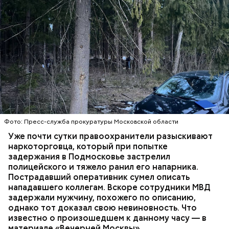
ненадлежащее исполнение обязанностей по
воспитанию несовершеннолетнего. По данной
статье предусмотрено наказание в виде лишения
свободы на срок до трех лет, — отмечал юрист.
This
is
a
The media could not be loaded, either because the server or
modal
window.
network failed or because the format is not supported.
Фото: Пресс-служба прокуратуры Московской области
Уже почти сутки правоохранители разыскивают
наркоторговца, который при попытке
задержания в Подмосковье застрелил
полицейского и тяжело ранил его напарника.
Пострадавший оперативник сумел описать
нападавшего коллегам. Вскоре сотрудники МВД
Видео обысков по адресам подозреваемой
задержали мужчину, похожего по описанию,
однако тот доказал свою невиновность. Что
известно о произошедшем к данному часу — в
материале «Вечерней Москвы».