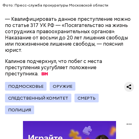
Фото: Пресс-служба прокуратуры Московской области
Примечательно и то, что 12 детей, которые
— Квалифицировать данное преступление можно
находились на иждивении у подозреваемой,
по статье 317 УК РФ — «Посягательство на жизнь
имеют инвалидность.
сотрудника правоохранительных органов».
Наказание от восьми до 20 лет лишения свободы
Стражи порядка отправились в село Чанко, где
или пожизненное лишение свободы, — пояснил
может скрываться вероятный злоумышленник.
юрист.
Параллельно с этим в Махачкале объявлен план
«Перехват». Въезд и выезд в город перекрыты.
Калинов подчеркнул, что побег с места
Помимо этого, полицейские патрулируют улицы,
преступления усугубляет положение
железнодорожный вокзал и аэропорт.
преступника.
ПОДМОСКОВЬЕ
ОРУЖИЕ
СЛЕДСТВЕННЫЙ КОМИТЕТ
СМЕРТЬ
ПОЛИЦИЯ
— Все дети содержались в нормальных условиях.
При этом женщина часто уезжала из дома и
занималась своими делами. С детьми неотлучно