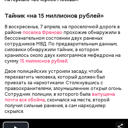
Адвокат Алексей Цыганов в беседе с «Вечерней
Москвой» рассказывал, что только за причинение
тяжкого вреда здоровью пасынка женщине уже
Тайник «на 15 миллионов рублей»
могло грозить до 10 лет лишения свободы.
В воскресенье, 7 апреля, на проселочной дороге в
районе
поселка Фряново
прохожие обнаружили в
бессознательном состоянии двух раненых
сотрудников МВД. По предварительным данным,
силовики обнаружили тайник, в котором
хранилось около двух килограммов мефедрона на
сумму
15 миллионов рублей
.
После рождения малышей Патока забирала их и с
помощью подложных документов регистрировала
Двое полицейских устроили засаду, чтобы
их в ЗАГС либо на себя, либо на Логинову. Это
перехватить человека, который должен был
делалось ради льгот и пособий. Всего в период с
приехать за наркотиками. Столкнувшись с
2015 по 2022 год фигурантки «купили» таким
правоохранителями, злоумышленник открыл огонь.
образом 14 детей. Также они пытались забрать еще
Сотрудник полиции, в которого была
выпущена
одного ребенка, но матери пришлось отказаться
почти вся обойма
, скончался на месте, второй
от этой затеи по неким независящим от нее
получил сильные ранения, а сам наркодилер
обстоятельствам. Результаты ДНК-тестов
скрылся.
подтвердили, что большинство малышей не были
родными детьми Логиновой и Патоки.
В ходе расследования выяснилось, что