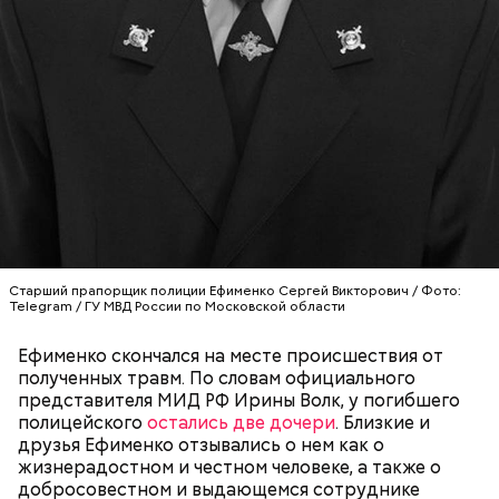
этом по документам в 2018 и 2019 годах Логинова
родила самостоятельно.
Вскоре в качестве главного подозреваемого в
убийстве спортсмена арестовали его 18-летнего
знакомого Надырхана Кадирханова. На допросе он
признал вину и показал следователям, как именно
совершил преступление и где спрятал оружие, из
которого застрелил Мутаева.
Старший прапорщик полиции Ефименко Сергей Викторович / Фото:
Врачи обнаружили в крови мальчика вещества,
Telegram / ГУ МВД России по Московской области
противопоказанные при его хронической болезни.
Этот факт заинтересовал правоохранительные
Ефименко скончался на месте происшествия от
органы, ведь на воспитание ребенка, имеющего
полученных травм. По словам официального
Подозреваемая / Фото: Соцсети
проблемы со здоровьем, выделяется большое
представителя МИД РФ Ирины Волк, у погибшего
финансирование. В связи с чем по данному факту
полицейского
остались две дочери
. Близкие и
было возбуждено уголовное дело по статье
друзья Ефименко отзывались о нем как о
«Причинение тяжкого вреда здоровью».
жизнерадостном и честном человеке, а также о
добросовестном и выдающемся сотруднике