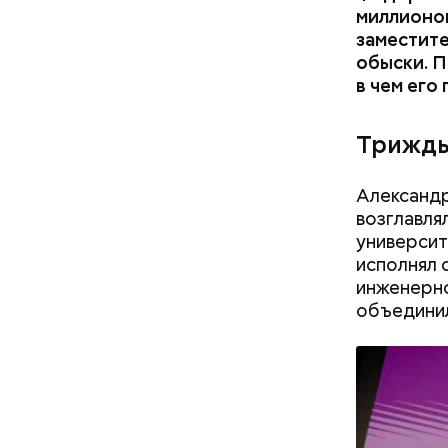
миллионов
заместите
обыски. П
в чем его
Трижды
Александр
возглавля
университ
исполнял 
инженерно
объединил
Примечате
Школы еди
спортсмен
ответ.