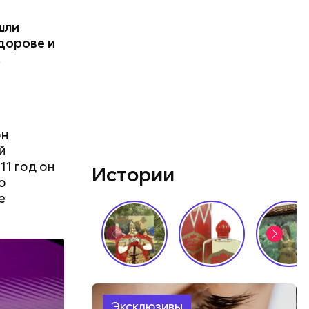
шли
едорове и
.
он
й
11 год он
Истории
о
е
али возле
релил в
гонь
в
Эксклюзивы