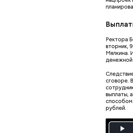
отомстить
планирова
Выплат
Ректора Б
вторник, 
Мялкина. 
— Все дет
денежной
часто уез
неотлучно
Следстви
сговоре. 
сотрудник
выплаты, 
способом 
рублей.
Стражи по