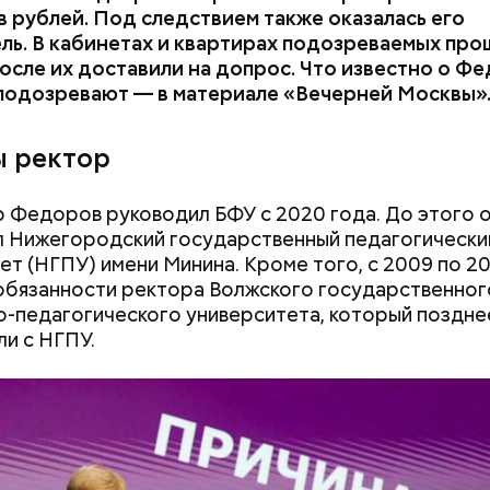
 рублей. Под следствием также оказалась его
ль. В кабинетах и квартирах подозреваемых про
осле их доставили на допрос. Что известно о Ф
 подозревают — в материале «Вечерней Москвы»
 ректор
 Федоров руководил БФУ с 2020 года. До этого 
л Нижегородский государственный педагогически
ет (НГПУ) имени Минина. Кроме того, с 2009 по 20
обязанности ректора Волжского государственног
-педагогического университета, который поздне
и с НГПУ.
льно, что летом 2023 года на Мутаева уже напад
ноборств. Тогда неизвестный несколько раз выст
а из травматического пистолета, а боец
открыл о