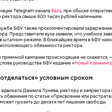
попыталась прод
продавали
файлах по делу Э
младенца в Москв
несовершеннолетн
мации Telegram-канала
Baza
, при обыске оператив
рабство в Бахрей
е ректора свыше 600 тысяч рублей наличными.
ь подозреваемого установлена, полицией прини
держанию, — сообщили в пресс-службе
ГУ МВД Ро
лужбе БФУ также прокомментировали задержание
е Дагестан.
ора. Представители вуза заявили, что учебное за
в штатном режиме. В ближайшее время в БФУ назн
исполняющего обязанности ректора.
 приемной кампании происходящее не скажется, 
слова руководства БФУ издание «
Новый Калининг
ду число несовершеннолетних детей, воспитываем
«отделаться» условным сроком
емой, достигло 15, самый младший из которых поя
9 году. В частности, трое малышей родились в 2012
 адвоката Даниила Лунева, ректору и замректора
о, двумя годами позже женщина рассказала в соц
ь обвинения по статье «Присвоение или растрата»
 ребенка, которого она забрала из подмосковног
 может грозить до десяти лет лишения свободы.