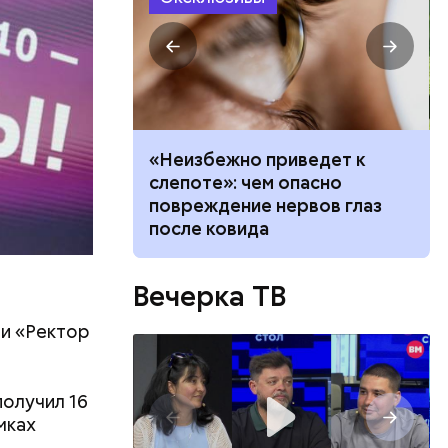
ждивении у
вать
«Неизбежно приведет к
висимость от
слепоте»: чем опасно
ает любовь в
повреждение нервов глаз
после ковида
Вечерка ТВ
и «Ректор
его
получил 16
низил.
мках
л