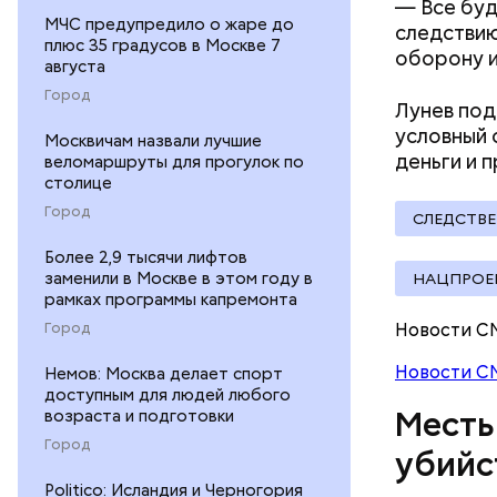
— Все буд
МЧС предупредило о жаре до
следствию
плюс 35 градусов в Москве 7
оборону и
августа
Город
Лунев под
условный 
Москвичам назвали лучшие
деньги и 
По данном
веломаршруты для прогулок по
столице
«Убийство
уголовно
Город
СЛЕДСТВ
комитета 
Более 2,9 тысячи лифтов
заменили в Москве в этом году в
НАЦПРОЕ
рамках программы капремонта
Новости С
Город
Новости С
Немов: Москва делает спорт
доступным для людей любого
— Мое гл
Месть
возраста и подготовки
специалис
Город
убийс
родители,
рассказыв
Politico: Исландия и Черногория