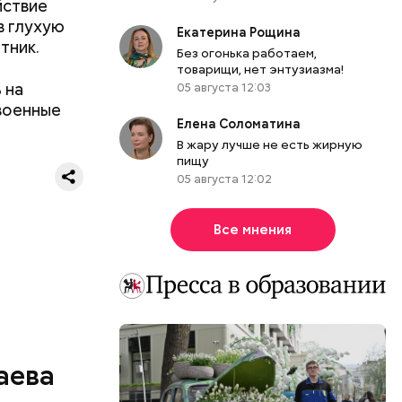
йствие
в глухую
Екатерина Рощина
тник.
Без огонька работаем,
товарищи, нет энтузиазма!
 на
05 августа 12:03
своенные
Елена Соломатина
тьям:
В жару лучше не есть жирную
пищу
ного
05 августа 12:02
Все мнения
хорошим
имер — мои
аева
, —