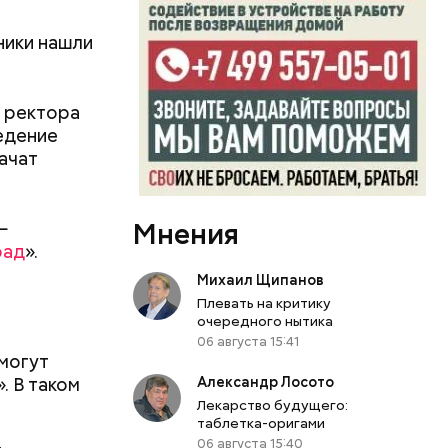
ать
пштейна
е
их в секс-
ники нашли
н
маются
ссии
по
 ректора
ведение
ачат
—
Мнения
рад
».
Михаил Щипанов
ых в семье
Плевать на критику
очередного нытика
вился на
06 августа 15:41
 году.
 могут
иальных
. В таком
Александр Лосото
о детского
Лекарство будущего:
таблетка-оригами
06 августа 15:40