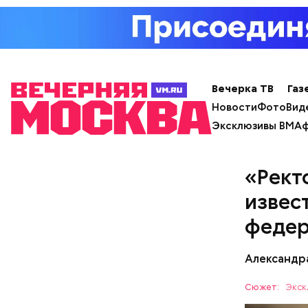
Вскоре в 
Вечерка ТВ
Газ
арестовал
Новости
Фото
Вид
допросе о
Эксклюзивы ВМ
Аф
совершил 
Мутаева.
«Рект
извес
Долгое вр
федер
кого. Все
Александр
Сюжет:
Экск