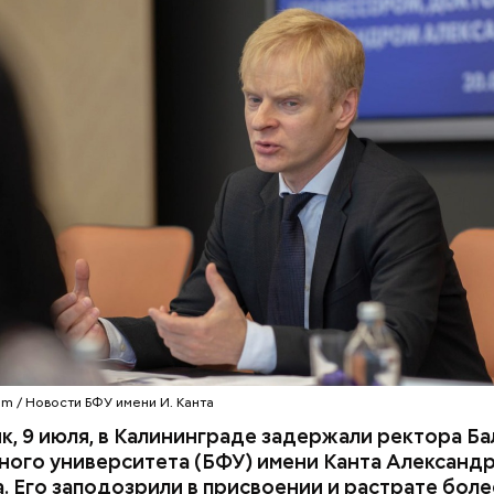
ет расследование
am / Новости БФУ имени И. Канта
к, 9 июля, в Калининграде задержали ректора Б
ого университета (БФУ) имени Канта Александ
кла внимание следователей случайн
 Его заподозрили в присвоении и растрате боле