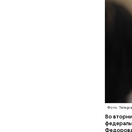
Как ид
Фото: Telegr
Во вторни
федеральн
Привле
Федорова.