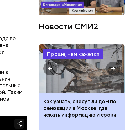
Новости СМИ2
аде во
лена
ой
Проще, чем кажется
 женщина
и
и в
ения
ительные
ой. Таким
онов
 100 тысяч
Как узнать, снесут ли дом по
дарства при
реновации в Москве: где
ии: кто может
искать информацию и сроки
 какие нужны
аться