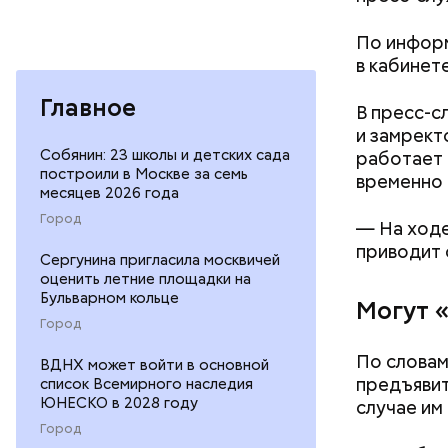
По инфор
в кабинет
— Личност
меры к за
Главное
В пресс-с
Республик
и замрект
Собянин: 23 школы и детских сада
работает 
построили в Москве за семь
временно 
месяцев 2026 года
Город
— На ходе
приводит 
Сергунина пригласила москвичей
оценить летние площадки на
Бульварном кольце
К 2023 го
Могут 
Город
подозрева
свет в 201
По словам
ВДНХ может войти в основной
Кроме тог
предъявит
список Всемирного наследия
сетях про
ЮНЕСКО в 2028 году
случае им
дома.
Город