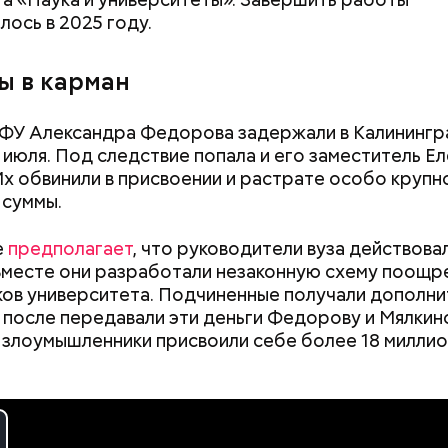
.
лось в 2025 году.
ы в карман
ФУ Александра Федорова задержали в Калинингр
9 июля. Под следствие попала и его заместитель Е
Их обвинили в присвоении и растрате особо крупн
и содержались в нормальных условиях. При этом
 суммы.
жала из дома и занималась своими делами. С детьм
 находится няня, — сообщил собеседник «ВМ».
е
предполагает
, что руководители вуза действовал
Вместе они разработали незаконную схему поощр
ов университета. Подчиненные получали дополн
а после передавали эти деньги Федорову и Мялкин
злоумышленники присвоили себе более 18 милли
Как поменять батареи дома и
Как получить до
не получить штраф
рублей от госу
трудной ситуац
претендовать и
рядка отправились в село Чанко, где может скрыв
документы