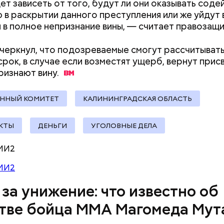
ет зависеть от того, будут ли они оказывать соде
 в раскрытии данного преступления или же уйдут 
 в полное непризнание вины, — считает правозащи
черкнул, что подозреваемые смогут рассчитывать
срок, в случае если возместят ущерб, вернут при
признают
вину.
у факту СК возбудил
уголовное дело
по двум ста
» и «Незаконный оборот оружия». Расследование
го дела
взял на контроль
председатель Следствен
ЕННЫЙ КОМИТЕТ
КАЛИНИНГРАДСКАЯ ОБЛАСТЬ
России Александр Бастрыкин.
КТЫ
ДЕНЬГИ
УГОЛОВНЫЕ ДЕЛА
МИ2
МИ2
убокое убеждение — нельзя быть одновременно 
 за унижение: что известно об
том и хорошей мамой. Я выбрала второе, ну а пр
тве бойца ММА Магомеда Мут
 воспитавшие шестерых детей в любви и достатке
ала
Логинова местной газете.