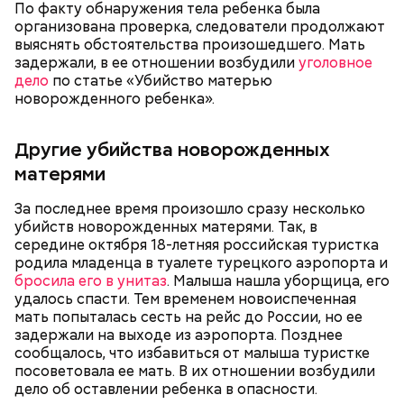
В апреле 2024-го умерла 69-летняя бабушка
По факту обнаружения тела ребенка была
Миссюры. Внук отравил ее со второй попытки.
организована проверка, следователи продолжают
Сначала он подмешал химикаты в морс, но
выяснять обстоятельства произошедшего. Мать
пенсионерка отказалась его пить из-за
задержали, в ее отношении возбудили
уголовное
приторного вкуса. Тогда молодой человек заставил
дело
по статье «Убийство матерью
женщину выпить противовирусную суспензию,
новорожденного ребенка».
добавив туда яд. Позднее Миссюра объяснил, что
не планировал убивать
бабушку. Он хотел, чтобы
Другие убийства новорожденных
Он добавил, что у следствия есть видео
женщина загремела в больницу, а у него появилась
издевательств над Кадирхановым. По данному
возможность украсть из ее квартиры дорогие
матерями
факту возбудили уголовные дела о похищении,
украшения. Примечательно, что незадолго до
незаконном лишении свободы и истязании. На этот
смерти пенсионерки внук занял у нее полмиллиона
За последнее время произошло сразу несколько
раз потерпевшим стал Кадирханов, а Мутаеву
рублей.
убийств новорожденных матерями. Так, в
посмертно предъявили обвинения. Материалы
середине октября 18-летняя российская туристка
Тогда медики не смогли установить точную
расследования уже передали в суд. Также
родила младенца в туалете турецкого аэропорта и
причину смерти Константина. Подозрения
продолжаются разбирательства по делу об
1/2
Фото: Пресс-служба СУ СК по Челябинской области
бросила его в унитаз
. Малыша нашла уборщица, его
родителей погибшего юноши пали на Миссюру, но
убийстве бойца.
удалось спасти. Тем временем новоиспеченная
доказать его причастность к кончине их сына не
мать попыталась сесть на рейс до России, но ее
удалось. Когда же подозреваемого задержали, он
задержали на выходе из аэропорта. Позднее
заявил, что ничего не подсыпал в морс и утверждал,
сообщалось, что избавиться от малыша туристке
что яд могли добавить в бутылку
некие
посоветовала ее мать. В их отношении возбудили
недоброжелатели
.
дело об оставлении ребенка в опасности.