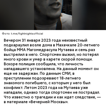
Вечером 31 января Мутаев возвращался домой с
тренировки. Во дворе жилого дома на улице
Гапцахской в Махачкале на бойца напал
неизвестный. Он выскочил из подъезда, выстрелил
Фото: t.me/fightnightsofficial
в спортсмена не менее семи раз и скрылся.
СПОРТ
СЛЕДСТВЕННЫЙ КОМИТЕТ
ММА
Вечером 31 января 2023 года неизвестный
Очевидцы трагедии вызвали полицию и скорую
РЕСПУБЛИКА ДАГЕСТАН
СМЕРТЬ
подкараулил возле дома в Махачкале 20-летнего
помощь, однако врачи оказались бессильны —
бойца ММА Магомедрасула Мутаева и семь раз
пострадавший умер по пути в больницу.
выстрелил в него. Спортсмен выжил, но потерял
много крови и умер в карете скорой помощи.
Вскоре полиция сообщила, что личность
нападавшего установлена. На данный момент он
еще не задержан. По данным СМИ, в
преступлении подозревают 18-летнего
знакомого погибшего, с которым у него был
конфликт. Летом 2023 года на Мутаева уже
нападали, однако тогда спортсмен не пострадал.
Что известно о трагедии и как идет следствие, —
в материале «Вечерней Москвы».