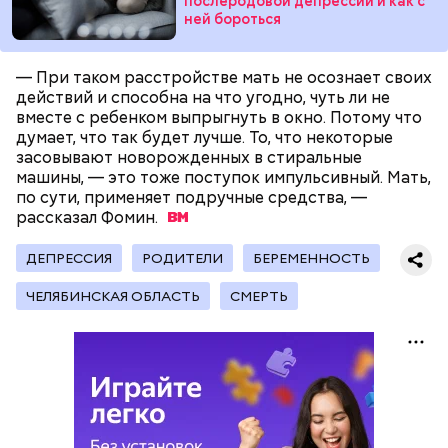
послеродовой депрессии и как с
ней бороться
— При таком расстройстве мать не осознает своих
действий и способна на что угодно, чуть ли не
вместе с ребенком выпрыгнуть в окно. Потому что
думает, что так будет лучше. То, что некоторые
засовывают новорожденных в стиральные
машины, — это тоже поступок импульсивный. Мать,
по сути, применяет подручные средства, —
рассказал
Фомин.
Молодого человека задержали. На первом же
допросе он признался, что планировал отравить
Примечательно, что летом 2023 года на Мутаева
ДЕПРЕССИЯ
РОДИТЕЛИ
БЕРЕМЕННОСТЬ
только отчима. Тогда следователи посчитали, что
уже нападали возле Школы единоборств. Тогда
мотивом преступления была квартира родителей,
неизвестный несколько раз выстрелил в
ЧЕЛЯБИНСКАЯ ОБЛАСТЬ
СМЕРТЬ
которая в случае их смерти перешла бы сыну. Но
спортсмена из травматического пистолета, а боец
спустя несколько дней Миссюра заявил, что ранее
открыл огонь
в ответ.
уже травил других людей.