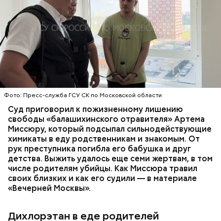
Стражи порядка отправились в село Чанко, где
Все началось в июне, когда двое супругов
может скрываться вероятный злоумышленник.
Видео: пресс-служба ГСУ СК по Московской области
обратились в местную больницу с жалобами на
Параллельно с этим в Махачкале объявлен план
плохое самочувствие. Врачи не смогли поставить
«Перехват». Въезд и выезд в город перекрыты.
им точный диагноз, после чего анализы
Помимо этого, полицейские патрулируют улицы,
потерпевших направили на экспертизу. В них
ОТРАВЛЕНИЯ
БАЛАШИХА
РОДИТЕЛИ
железнодорожный вокзал и аэропорт.
специалисты обнаружили сильнодействующий
СЛЕДСТВЕННЫЙ КОМИТЕТ
ЭКСПЕРТИЗЫ
химикат дихлорэтан, который не мог попасть в
организм супругов случайно. То же самое вещество
нашли в еде, изъятой из квартиры пострадавших.
Фото: Пресс-служба ГСУ СК по Московской области
Суд приговорил к пожизненному лишению
свободы «балашихинского отравителя» Артема
Миссюру, который подсыпал сильнодействующие
химикаты в еду родственникам и знакомым. От
рук преступника погибла его бабушка и друг
детства. Выжить удалось еще семи жертвам, в том
числе родителям убийцы. Как Миссюра травил
своих близких и как его судили — в материале
— Личность подозреваемого установлена,
«Вечерней Москвы».
полицией принимаются меры к задержанию, —
сообщили в пресс-службе
ГУ МВД России
по
Республике Дагестан.
Дихлорэтан в еде родителей