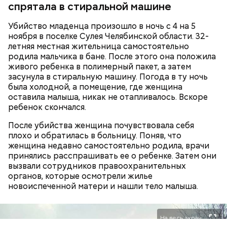
спрятала в стиральной машине
Миссюры
решил перейти в ММА. Он смог попасть в Школу
в беседе со следователями.
имени Абдулманапа Нурмагомедова, отца
Убийство младенца произошло в ночь с 4 на 5
чемпиона UFC в легком весе Хабиба
ноября в поселке Сулея Челябинской области. 32-
Нурмагомедова. Самыми известными ее
летняя местная жительница самостоятельно
выпускниками являются Ислам Махачев и Усман
родила мальчика в бане. После этого она положила
Нурмагомедов, ставшие звездами смешанных
живого ребенка в полимерный пакет, а затем
единоборств.
засунула в стиральную машину. Погода в ту ночь
была холодной, а помещение, где женщина
оставила малыша, никак не отапливалось. Вскоре
ребенок скончался.
После убийства женщина почувствовала себя
плохо и обратилась в больницу. Поняв, что
Также Миссюра пытался отравить брата девушки,
женщина недавно самостоятельно родила, врачи
своего дядю и еще одного родственника. Он
принялись расспрашивать ее о ребенке. Затем они
регулярно добавлял жертвам химикаты в специи,
вызвали сотрудников правоохранительных
напитки и даже святую воду из храма.
органов, которые осмотрели жилье
Что известно о Мутаеве
новоиспеченной матери и нашли тело малыша.
На весь экран