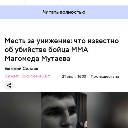
Читать полностью
Месть за унижение: что известно
об убийстве бойца ММА
Магомеда Мутаева
Евгений Силаев
По данному факту СК возбудил
уголовное дело
по
Сюжет:
Эксклюзивы ВМ
21 июля 16:39
Происшествия
двум статьям: «Убийство» и «Незаконный оборот
оружия». Расследование уголовного дела
взял на
контроль
председатель Следственного комитета
России Александр Бастрыкин.