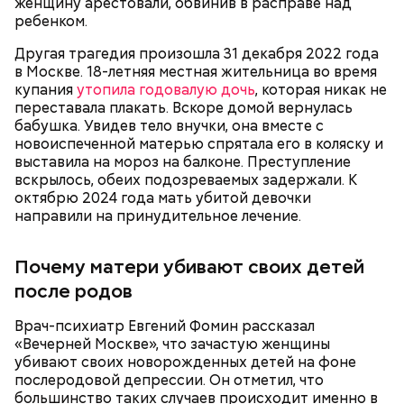
женщину арестовали, обвинив в расправе над
Следственного комитета по Дагестану.
ребенком.
Другая трагедия произошла 31 декабря 2022 года
в Москве. 18-летняя местная жительница во время
купания
утопила годовалую дочь
, которая никак не
Между убийцей и жертвой был давний конфликт.
переставала плакать. Вскоре домой вернулась
Кадирханов якобы однажды оскорбил отца
бабушка. Увидев тело внучки, она вместе с
Мутаева. Еще бойцу не нравилось, что оппонент
Следующим подопытным стал друг детства
новоиспеченной матерью спрятала его в коляску и
ухаживает за сестрой его близкого друга.
Миссюры Константин. 3 февраля того же года,
выставила на мороз на балконе. Преступление
Общественник Шамиль Хадулаев писал в своем
когда молодые люди ехали вместе в машине,
вскрылось, обеих подозреваемых задержали. К
Telegram
-канале, что в конце 2023 года Мутаев
подозреваемый угостил приятеля морсом с
октябрю 2024 года мать убитой девочки
назначил Кадирханову встречу, пришел на нее
этиленгликолем. Через два дня Константин умер в
направили на принудительное лечение.
вместе с друзьями и жестоко избил оппонента.
больнице.
Пострадавший тогда не стал обращаться в
полицию, но подтвердил эту информацию на
Почему матери убивают своих детей
допросе.
после родов
Врач-психиатр Евгений Фомин рассказал
«Вечерней Москве», что зачастую женщины
убивают своих новорожденных детей на фоне
Вскоре в качестве главного подозреваемого в
послеродовой депрессии. Он отметил, что
Первой жертвой Миссюры была его девушка.
убийстве спортсмена арестовали его 18-летнего
большинство таких случаев происходит именно в