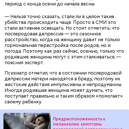
Именно на ней молодой человек впервые испытал
знакомого Надырхана Кадирханова. На допросе он
период с конца осени до начала весны.
химикаты, купленные в интернет-магазине. 13
признал вину и показал следователям, как именно
января 2024 года он подсыпал дихлорэтан в
совершил преступление и где спрятал оружие, из
— Нельзя точно сказать, стали ли в целом такие
коктейль возлюбленной, отчего у нее случился
которого застрелил Мутаева.
убийства происходить чаще. Просто в СМИ это
инсульт. Девушка неделю
провела в коме
, а после
стали активнее освещать. Но стоит отметить, что
выписки из больницы узнала, что Миссюра
послеродовая депрессия — это сезонное
оформил на нее несколько кредитов.
расстройство, когда на женщину давит не только
гормональная перестройка после родов, но и
погода. Поэтому как раз сейчас, осенью, только что
родившие женщины могут с этим сталкиваться, —
пояснил эксперт.
Психиатр отметил, что в состоянии послеродовой
депрессии матери находятся в бреду, поэтому их
жестокие действия импульсивны и непродуманны.
Иногда родившая женщина может думать, что
поступает правильно и таким образом «помогает»
своему ребенку.
Как идет расследование
Кто еще был жертвой Миссюры
Предрасположенность к
меланхолии: симптомы