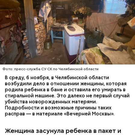
Месть отчиму и любовь к сестре
Видео: t.me/fightnightsofficial
Боец дебютировал в промоушене AMC Fight Nights
в ноябре 2023 года. Тогда он победил
азербайджанца Эльгуна Ясибова единогласным
решением судей.
Фото: пресс-служба СУ СК по Челябинской области
В среду, 6 ноября, в Челябинской области
возбудили дело в отношении женщины, которая
родила ребенка в бане и оставила его умирать в
стиральной машине. Это далеко не первый случай
убийства новорожденных матерями.
Подробности и возможные причины таких
расправ — в материале «Вечерней Москвы».
— Он также приносил в дом воду из святого
источника, у нее был специфический запах. Воду
Долгое время Мутаев занимался вольной борьбой и
вылили, на раковине остались пятна, похожие на
даже стал чемпионом России в категории до 97
Женщина засунула ребенка в пакет и
следы от кислотного ожога, — вспоминал
килограммов. Несмотря на успехи, спортсмен
дядя