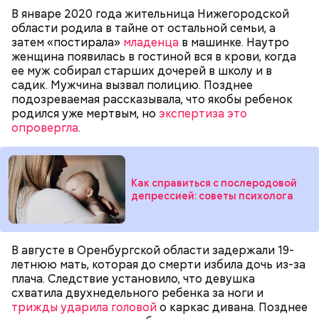
Play
В январе 2020 года жительница Нижегородской
области родила в тайне от остальной семьи, а
— Обвиняемый подвергся противоправным
Video
затем «постирала»
младенца
в машинке. Наутро
действиям со стороны потерпевшего и лиц из его
женщина появилась в гостиной вся в крови, когда
окружения — его похитили, незаконно удерживали
ее муж собирал старших дочерей в школу и в
и подвергли истязаниям, — рассказывал
садик. Мужчина вызвал полицию. Позднее
руководитель управления
Александр Супрун.
подозреваемая рассказывала, что якобы ребенок
родился уже мертвым, но
экспертиза это
опровергла
.
Видео: пресс-служба ГСУ СК по Московской области
Как справиться с послеродовой
депрессией: советы психолога
— Мы съездили за витаминами, вернулись обратно,
поднялись домой. У него ухудшилось самочувствие
через сутки... Его увезли в больницу,
Примерно через месяц, 31 декабря 2023 года,
В августе в Оренбургской области задержали 19-
реанимировали, и там он скончался, — рассказывал
Мутаев и его друзья снова назначили Кадирханову
летнюю мать, которая до смерти избила дочь из-за
Миссюра на допросе.
встречу. На этот раз они затащили оппонента в
плача. Следствие установило, что девушка
свою квартиру дома и избили, а также сняли ему
схватила двухнедельного ребенка за ноги и
скальп, срезав волосы на голове вместе с кожей.
трижды ударила головой
о каркас дивана. Позднее
Это позднее подтвердили в управлении