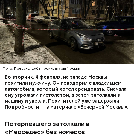
Play
Video
Месть отчиму и любовь к сестре
Фото: Пресс-служба прокуратуры Москвы
Видео: t.me/fightnightsofficial
Во вторник, 4 февраля, на западе Москвы
похитили мужчину. Он повздорил с владельцем
автомобиля, который хотел арендовать. Сначала
ему угрожали пистолетом, а затем затолкали в
Боец дебютировал в промоушене AMC Fight Nights
машину и увезли. Похитителей уже задержали.
в ноябре 2023 года. Тогда он победил
Подробности — в материале «Вечерней Москвы».
азербайджанца Эльгуна Ясибова единогласным
решением судей.
Потерпевшего затолкали в
«Мерседес» без номеров