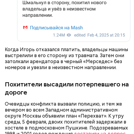
причину смерти Константина. Подозрения
продолжаются разбирательства по делу об
родителей погибшего юноши пали на Миссюру, но
убийстве бойца.
доказать его причастность к кончине их сына не
удалось. Когда же подозреваемого задержали, он
заявил, что ничего не подсыпал в морс и утверждал,
что яд могли добавить в бутылку
некие
This
недоброжелатели
.
is
a
The media could not be loaded, either because the server or
modal
window.
Когда Игорь отказался платить, владельцы машины
network failed or because the format is not supported.
выстрелили в его сторону из травмата. Затем они
затолкали арендатора в черный «Мерседес» без
— Обвиняемый подвергся противоправным
номеров и увезли в неизвестном направлении.
действиям со стороны потерпевшего и лиц из его
окружения — его похитили, незаконно удерживали
и подвергли истязаниям, — рассказывал
Похитители высадили потерпевшего на
руководитель управления
Александр Супрун.
дороге
Очевидцы конфликта вызвали полицию, и тем же
вечером во всем Западном административном
округе Москвы объявили план «Перехват». К утру
Видео: пресс-служба ГСУ СК по Московской области
среды, 5 февраля, двоих похитителей задержали в
хостеле в подмосковном Пушкине. Подозреваемых
1998 и 2001 годов рождения
доставили на допрос
.