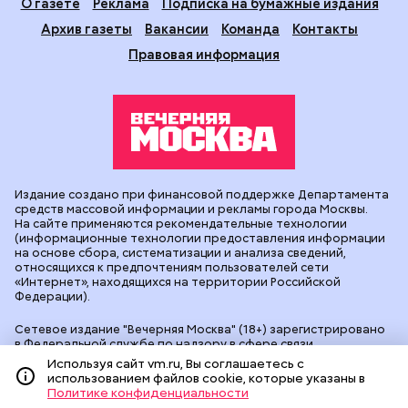
О газете
Реклама
Подписка на бумажные издания
Архив газеты
Вакансии
Команда
Контакты
Правовая информация
Издание создано при финансовой поддержке Департамента
средств массовой информации и рекламы города Москвы.
На сайте применяются рекомендательные технологии
(информационные технологии предоставления информации
на основе сбора, систематизации и анализа сведений,
относящихся к предпочтениям пользователей сети
«Интернет», находящихся на территории Российской
Федерации).
Сетевое издание "Вечерняя Москва" (18+) зарегистрировано
в Федеральной службе по надзору в сфере связи,
информационных технологий и массовых коммуникаций
Используя сайт vm.ru, Вы соглашаетесь с
(Роскомнадзор). Свидетельство о регистрации ЭЛ № ФС 77 -
использованием файлов cookie, которые указаны в
90524 от 09.12.2025. Учредитель: АО "Редакция газеты
Политике конфиденциальности
"Вечерняя Москва". Главный редактор
vm.ru
: Александр