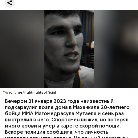
оружия». Расследование уголовного дела
взял на
контроль
председатель Следственного комитета
России Александр Бастрыкин.
Вечером 31 января Мутаев возвращался домой с
тренировки. Во дворе жилого дома на улице
Гапцахской в Махачкале на бойца напал
неизвестный. Он выскочил из подъезда, выстрелил
Фото: t.me/fightnightsofficial
в спортсмена не менее семи раз и скрылся.
СПОРТ
СЛЕДСТВЕННЫЙ КОМИТЕТ
ММА
Вечером 31 января 2023 года неизвестный
Очевидцы трагедии вызвали полицию и скорую
РЕСПУБЛИКА ДАГЕСТАН
СМЕРТЬ
подкараулил возле дома в Махачкале 20-летнего
помощь, однако врачи оказались бессильны —
бойца ММА Магомедрасула Мутаева и семь раз
пострадавший умер по пути в больницу.
выстрелил в него. Спортсмен выжил, но потерял
много крови и умер в карете скорой помощи.
Вскоре полиция сообщила, что личность