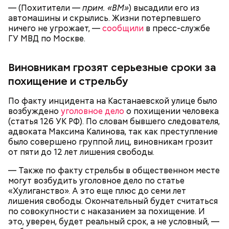
допросе.
— (Похитители —
прим. «ВМ»
) высадили его из
автомашины и скрылись. Жизни потерпевшего
ничего не угрожает, —
сообщили
в пресс-службе
ГУ МВД по Москве.
Вскоре в качестве главного подозреваемого в
Виновникам грозят серьезные сроки за
Первой жертвой Миссюры была его девушка.
убийстве спортсмена арестовали его 18-летнего
похищение и стрельбу
Именно на ней молодой человек впервые испытал
знакомого Надырхана Кадирханова. На допросе он
химикаты, купленные в интернет-магазине. 13
признал вину и показал следователям, как именно
По факту инцидента на Кастанаевской улице было
января 2024 года он подсыпал дихлорэтан в
совершил преступление и где спрятал оружие, из
возбуждено
уголовное дело
о похищении человека
коктейль возлюбленной, отчего у нее случился
которого застрелил Мутаева.
(статья 126 УК РФ). По словам бывшего следователя,
инсульт. Девушка неделю
провела в коме
, а после
адвоката Максима Калинова, так как преступление
выписки из больницы узнала, что Миссюра
было совершено группой лиц, виновникам грозит
оформил на нее несколько кредитов.
от пяти до 12 лет лишения свободы.
— Также по факту стрельбы в общественном месте
могут возбудить уголовное дело по статье
«Хулиганство». А это еще плюс до семи лет
лишения свободы. Окончательный будет считаться
по совокупности с наказанием за похищение. И
это, уверен, будет реальный срок, а не условный, —