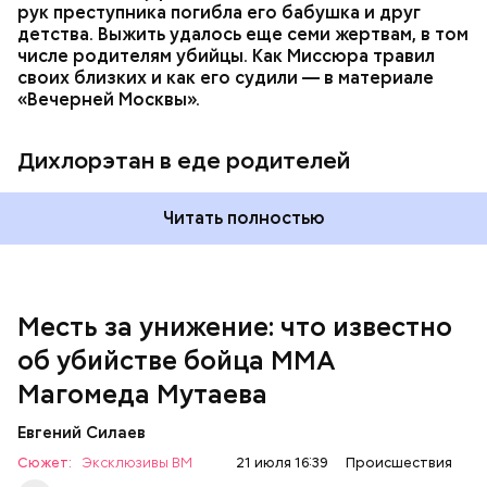
рук преступника погибла его бабушка и друг
детства. Выжить удалось еще семи жертвам, в том
числе родителям убийцы. Как Миссюра травил
своих близких и как его судили — в материале
— Личность подозреваемого установлена,
«Вечерней Москвы».
полицией принимаются меры к задержанию, —
сообщили в пресс-службе
ГУ МВД России
по
Республике Дагестан.
Дихлорэтан в еде родителей
Читать полностью
Месть за унижение: что известно
об убийстве бойца ММА
Магомеда Мутаева
Евгений Силаев
По данному факту СК возбудил
уголовное дело
по
Сюжет:
Эксклюзивы ВМ
21 июля 16:39
Происшествия
двум статьям: «Убийство» и «Незаконный оборот