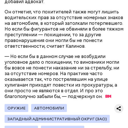
добавил адвокат.
Он отметил, что похитителей также могут лишить
водительских прав за отсутствие номерных знаков
Как идет расследование
на автомобиле, в который затолкали потерпевшего.
Кто еще был жертвой Миссюры
Но если бы фигурантов не обвиняли в более тяжком
преступлении — похищении, то за другие
правонарушения они могли бы не понести
ответственности, считает Калинов.
— Но если бы в данном случае не возбудили
уголовное дело о похищении, то виновники могли
бы вовсе не понести наказание ни за стрельбу, ни
за отсутствие номеров. На практике часто
оказывается так, что пострелявшим на улице
хулиганам приходят повестки из прокуратуры, а
они просто не являются в отдел. И про это
благополучно забыли бы, — подчеркнул
он.
ОРУЖИЕ
АВТОМОБИЛИ
Молодого человека задержали. На первом же
допросе он признался, что планировал отравить
Примечательно, что летом 2023 года на Мутаева
ЗАПАДНЫЙ АДМИНИСТРАТИВНЫЙ ОКРУГ (ЗАО)
только отчима. Тогда следователи посчитали, что
уже нападали возле Школы единоборств. Тогда
мотивом преступления была квартира родителей,