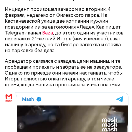
Инцидент произошел вечером во вторник, 4
февраля, недалеко от Филевского парка. На
Кастанаевской улице две компании мужчин
повздорили из-за автомобиля «Лада». Как пишет
— Он также приносил в дом воду из святого
Telegram-канал
Baza
, до этого один из участников
источника, у нее был специфический запах. Воду
Долгое время Мутаев занимался вольной борьбой и
перепалки, 21-летний Игорь (имя изменено), взял
вылили, на раковине остались пятна, похожие на
даже стал чемпионом России в категории до 97
машину в аренду, но та быстро заглохла и стояла
следы от кислотного ожога, — вспоминал
килограммов. Несмотря на успехи, спортсмен
дядя
на парковке без дела.
Миссюры
решил перейти в ММА. Он смог попасть в Школу
в беседе со следователями.
имени Абдулманапа Нурмагомедова, отца
Арендатор связался с владельцами машины, и те
чемпиона UFC в легком весе Хабиба
пообещали приехать и забрать ее на эвакуаторе.
Нурмагомедова. Самыми известными ее
Однако по приезде они начали настаивать, чтобы
выпускниками являются Ислам Махачев и Усман
Игорь полностью оплатил аренду, в том числе
Нурмагомедов, ставшие звездами смешанных
время, когда машина простаивала из-за поломки.
единоборств.
Также Миссюра пытался отравить брата девушки,