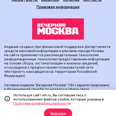
Правовая информация
Издание создано при финансовой поддержке Департамента
средств массовой информации и рекламы города Москвы.
На сайте применяются рекомендательные технологии
(информационные технологии предоставления информации
на основе сбора, систематизации и анализа сведений,
относящихся к предпочтениям пользователей сети
«Интернет», находящихся на территории Российской
Федерации).
Сетевое издание "Вечерняя Москва" (18+) зарегистрировано
в Федеральной службе по надзору в сфере связи,
информационных технологий и массовых коммуникаций
Используя сайт vm.ru, Вы соглашаетесь с
(Роскомнадзор). Свидетельство о регистрации ЭЛ № ФС 77 -
использованием файлов cookie, которые указаны в
90524 от 09.12.2025. Учредитель: АО "Редакция газеты
Политике конфиденциальности
"Вечерняя Москва". Главный редактор
vm.ru
: Александр
Геннадьевич Глуходедов. Адрес редакции: 127015, г.Москва,
Хорошо
Бумажный пр-д, д. 14, стр. 2. Телефон:
+7(499)557-04-24
. Адрес