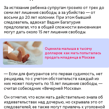
через сутки... Его увезли в больницу,
Примерно через месяц, 31 декабря 2023 года,
За истязание ребенка супругам грозило от трех до
реанимировали, и там он скончался, — рассказывал
Мутаев и его друзья снова назначили Кадирханову
семи лет лишения свободы, а за убийство — от
Миссюра на допросе.
встречу. На этот раз они затащили оппонента в
восьми до 20 лет колонии. При этом бывший
свою квартиру дома и избили, а также сняли ему
следователь, адвокат Вадим Багатурия
скальп, срезав волосы на голове вместе с кожей.
предполагал, что в общей сложности виновникам
Это позднее подтвердили в управлении
могут дать около 15 лет лишения свободы.
Следственного комитета по Дагестану.
Оценила малыша в тысячу
долларов: как мать попыталась
Между убийцей и жертвой был давний конфликт.
продать младенца в Москве
Кадирханов якобы однажды оскорбил отца
Мутаева. Еще бойцу не нравилось, что оппонент
Следующим подопытным стал друг детства
ухаживает за сестрой его близкого друга.
— Если для фигурантов это первая судимость, нет
Миссюры Константин. 3 февраля того же года,
Общественник Шамиль Хадулаев писал в своем
рецидива, то с учетом обстоятельств каждый из
когда молодые люди ехали вместе в машине,
Telegram
-канале, что в конце 2023 года Мутаев
них может получить по 15 лет лишения свободы, —
подозреваемый угостил приятеля морсом с
назначил Кадирханову встречу, пришел на нее
считал собеседник «Вечерней Москвы».
этиленгликолем. Через два дня Константин умер в
вместе с друзьями и жестоко избил оппонента.
больнице.
Пострадавший тогда не стал обращаться в
Он отметил, что если мать действительно знала об
полицию, но подтвердил эту информацию на
издевательствах над дочерью, но скрывала это от
допросе.
следователей, ее также могут привлечь к уголовной