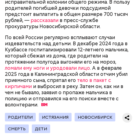
исправительной колонии общего режима. В пользу
родителей погибшей девочки подсудимой
предстоит выплатить в общем размере 700 тысяч
Как идет расследование
Кто еще был жертвой Миссюры
рублей, —
рассказали
в пресс-службе
прокуратуры Новосибирской области.
По всей России регулярно всплывают случаи
издевательств над детьми. В декабре 2024 года в
Кузбассе госпитализировали 12-летнего мальчика,
который сбежал из дома, где родители на
протяжении полугода выгоняли его на мороз,
ломали ему ноги и уродовали лицо
. А в феврале
2025 года в Калининградской области отчим убил
приемного сына, спрятал его
тело в пакет с
кирпичами
и выбросил в реку. Затем он, как ни в
чем не бывало, заявил о пропаже мальчика в
полицию и отправился на его поиски вместе с
волонтерами.
Молодого человека задержали. На первом же
допросе он признался, что планировал отравить
Примечательно, что летом 2023 года на Мутаева
РОДИТЕЛИ
ИСТЯЗАНИЯ
НОВОСИБИРСК
только отчима. Тогда следователи посчитали, что
уже нападали возле Школы единоборств. Тогда
мотивом преступления была квартира родителей,
неизвестный несколько раз выстрелил в
СМЕРТЬ
ДЕТИ
которая в случае их смерти перешла бы сыну. Но
спортсмена из травматического пистолета, а боец