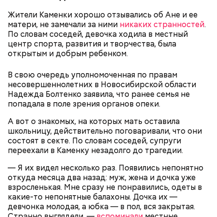
Жители Каменки хорошо отзывались об Ане и ее
Video
матери, не замечали за ними
никаких странностей
.
По словам соседей, девочка ходила в местный
центр спорта, развития и творчества, была
открытым и добрым ребенком.
В свою очередь уполномоченная по правам
несовершеннолетних в Новосибирской области
Месть отчиму и любовь к сестре
Надежда Болтенко заявила, что ранее семья не
попадала в поле зрения органов опеки.
Видео: t.me/fightnightsofficial
А вот о знакомых, на которых мать оставила
школьницу, действительно поговаривали, что они
состоят в секте. По словам соседей, супруги
Боец дебютировал в промоушене AMC Fight Nights
переехали в Каменку незадолго до трагедии.
в ноябре 2023 года. Тогда он победил
азербайджанца Эльгуна Ясибова единогласным
— Я их видел несколько раз. Появились непонятно
решением судей.
откуда месяца два назад: муж, жена и дочка уже
взросленькая. Мне сразу не понравились, одеты в
какие-то непонятные балахоны. Дочка их —
девчонка молодая, а юбка — в пол, вся закрытая.
Странно выглядели, —
вспоминали
местные