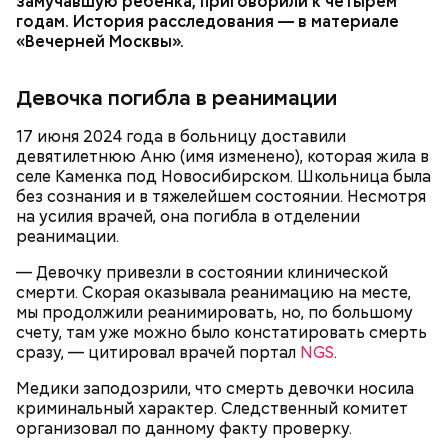
замучавшую ребенка, приговорили к четырем
и говорит, что следователи «пытаются
годам. История расследования — в материале
осквернить» их дружбу.
«Вечерней Москвы».
Девочка погибла в реанимации
17 июня 2024 года в больницу доставили
девятилетнюю Аню (имя изменено), которая жила в
селе Каменка под Новосибирском. Школьница была
Позднее Миссюра рассказывал, что травил отчима
без сознания и в тяжелейшем состоянии. Несмотря
из мести, но не планировал его убивать. Теперь же
на усилия врачей, она погибла в отделении
подозреваемый уверен, что мужчина напрямую
реанимации.
влияет на ход расследования с помощью денег и
связей, препятствует общению пасынка с матерью.
— Девочку привезли в состоянии клинической
смерти. Скорая оказывала реанимацию на месте,
мы продолжили реанимировать, но, по большому
счету, там уже можно было констатировать смерть
сразу, — цитировал врачей портал
NGS
.
Медики заподозрили, что смерть девочки носила
криминальный характер. Следственный комитет
В детстве Миссюра был тихим ребенком, что не
организовал по данному факту проверку.
нравилось отчиму, который постоянно ругал