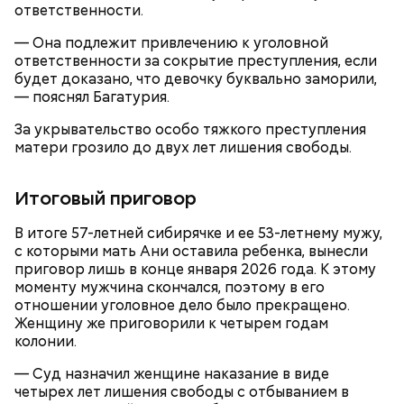
ответственности.
— Она подлежит привлечению к уголовной
ответственности за сокрытие преступления, если
будет доказано, что девочку буквально заморили,
Вскоре в качестве главного подозреваемого в
— пояснял Багатурия.
Первой жертвой Миссюры была его девушка.
убийстве спортсмена арестовали его 18-летнего
Именно на ней молодой человек впервые испытал
знакомого Надырхана Кадирханова. На допросе он
За укрывательство особо тяжкого преступления
химикаты, купленные в интернет-магазине. 13
признал вину и показал следователям, как именно
матери грозило до двух лет лишения свободы.
января 2024 года он подсыпал дихлорэтан в
совершил преступление и где спрятал оружие, из
коктейль возлюбленной, отчего у нее случился
которого застрелил Мутаева.
инсульт. Девушка неделю
провела в коме
, а после
Итоговый приговор
выписки из больницы узнала, что Миссюра
оформил на нее несколько кредитов.
В итоге 57-летней сибирячке и ее 53-летнему мужу,
с которыми мать Ани оставила ребенка, вынесли
приговор лишь в конце января 2026 года. К этому
моменту мужчина скончался, поэтому в его
отношении уголовное дело было прекращено.
Женщину же приговорили к четырем годам
колонии.
— Суд назначил женщине наказание в виде
четырех лет лишения свободы с отбыванием в