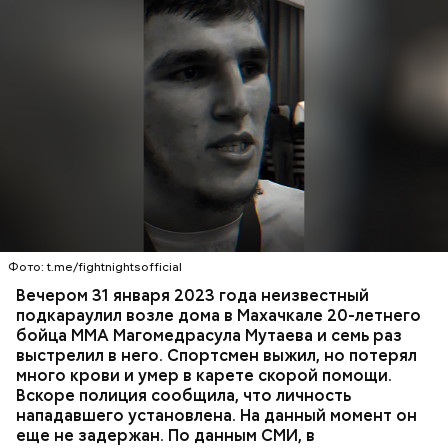
России Александр Бастрыкин.
Вечером 31 января Мутаев возвращался домой с
тренировки. Во дворе жилого дома на улице
Гапцахской в Махачкале на бойца напал
неизвестный. Он выскочил из подъезда, выстрелил
Фото: t.me/fightnightsofficial
в спортсмена не менее семи раз и скрылся.
СПОРТ
СЛЕДСТВЕННЫЙ КОМИТЕТ
ММА
Вечером 31 января 2023 года неизвестный
Очевидцы трагедии вызвали полицию и скорую
РЕСПУБЛИКА ДАГЕСТАН
СМЕРТЬ
подкараулил возле дома в Махачкале 20-летнего
помощь, однако врачи оказались бессильны —
бойца ММА Магомедрасула Мутаева и семь раз
пострадавший умер по пути в больницу.
выстрелил в него. Спортсмен выжил, но потерял
много крови и умер в карете скорой помощи.
Вскоре полиция сообщила, что личность
нападавшего установлена. На данный момент он
еще не задержан. По данным СМИ, в