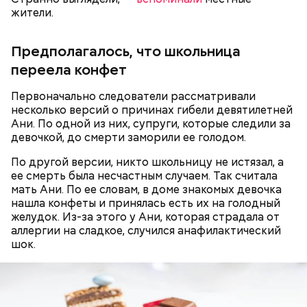
жители.
— Он также приносил в дом воду из святого
Предполагалось, что школьница
источника, у нее был специфический запах. Воду
Долгое время Мутаев занимался вольной борьбой и
переела конфет
вылили, на раковине остались пятна, похожие на
даже стал чемпионом России в категории до 97
следы от кислотного ожога, — вспоминал
килограммов. Несмотря на успехи, спортсмен
дядя
Миссюры
решил перейти в ММА. Он смог попасть в Школу
в беседе со следователями.
Первоначально следователи рассматривали
имени Абдулманапа Нурмагомедова, отца
несколько версий о причинах гибели девятилетней
чемпиона UFC в легком весе Хабиба
Ани. По одной из них, супруги, которые следили за
Нурмагомедова. Самыми известными ее
девочкой, до смерти заморили ее голодом.
выпускниками являются Ислам Махачев и Усман
По другой версии, никто школьницу не истязал, а
Нурмагомедов, ставшие звездами смешанных
ее смерть была несчастным случаем. Так считала
единоборств.
мать Ани. По ее словам, в доме знакомых девочка
нашла конфеты и принялась есть их на голодный
желудок. Из-за этого у Ани, которая страдала от
аллергии на сладкое, случился анафилактический
шок.
Также Миссюра пытался отравить брата девушки,
своего дядю и еще одного родственника. Он