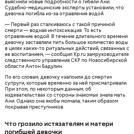
убийстве бойца.
выяснили новые подробности о гибели Ани.
доказать его причастность к кончине их сына не
Судебно-медицинские эксперты установили, что
удалось. Когда же подозреваемого задержали, он
девочка погибла из-за отравления водой.
заявил, что ничего не подсыпал в морс и утверждал,
что яд могли добавить в бутылку
некие
— Первый раз сталкиваюсь с такой причиной
недоброжелатели
.
смерти — водная интоксикация. То есть
отравление водой. В течение длительного времени
Play
девочку заставляли пить большое количество воды
в целях каких-то ритуальных действий, связанных с
— Обвиняемый подвергся противоправным
Video
ее воспитанием, — сообщил Kp.ru замруководителя
действиям со стороны потерпевшего и лиц из его
следственного управления СКР по Новосибирской
окружения — его похитили, незаконно удерживали
области Антон Бадулин.
и подвергли истязаниям, — рассказывал
руководитель управления
Александр Супрун.
По его словам, девочку «запоили до смерти»
супруги, которые временно за ней присматривали.
При этом, по некоторым данным, об
издевательствах со стороны знакомых знала мать
Ани. Однако она якобы молчала, таким образом
покрывая преступников.
Видео: пресс-служба ГСУ СК по Московской области
Что грозило истязателям и матери
— Мы съездили за витаминами, вернулись обратно,
погибшей девочки
поднялись домой. У него ухудшилось самочувствие