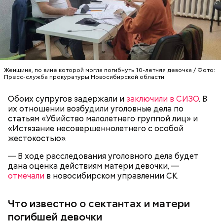
автомобильно-дорожный государственный
технический университет, после получения
диплома жил с матерью и отчимом, подрабатывал
репетитором по математике.
Женщина, по вине которой могла погибнуть 10-летняя девочка / Фото:
Пресс-служба прокуратуры Новосибирской области
Обоих супругов задержали и
заключили в СИЗО
. В
В июле 2024 года Артема Миссюру задержали и
их отношении возбудили уголовные дела по
отправили в СИЗО, обвинив в убийстве двух лиц и
статьям «Убийство малолетнего группой лиц» и
покушении на убийство еще семи человек. СМИ
— За свои 20 лет Мухаммад успел оставить яркий
«Истязание несовершеннолетнего с особой
прозвали обвиняемого «балашихинским
след в мире единоборств, его светлый образ
жестокостью».
отравителем». Ровно через год
навсегда останется в наших сердцах. Соболезнуем
— В ходе расследования уголовного дела будет
правоохранительные органы завершили
семье и близким! — прокомментировали трагедию
дана оценка действиям матери девочки, —
расследование и передали дело в суд. Начались
в Telegram-канале
AMC Fight Nights
.
отмечали
в новосибирском управлении СК.
долгие разбирательства. Во время одного из
заседаний молодой человек раскрыл судье детали
собственной биографии.
Что известно о сектантах и матери
Play
погибшей девочки