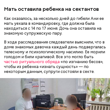
ребенка за робость и нерешительность. Мужчина
даже водил мальчика к старцам и нанимал для него
Мать оставила ребенка на сектантов
«
духовных наставников
», один из которых был
родом из Греции и не знал русского языка. Еще
Как оказалось, за несколько дней до гибели Ани ее
отчиму не нравились девушки Миссюры, он считал
мать уехала в командировку, где должна была
их «людьми не его уровня». Со своей последней
находиться с 14 по 17 июня. Дочь она оставила на
избранницей молодой человек планировал
знакомую супружескую пару.
пожениться и завести детей.
В ходе расследования следователи выяснили, что в
доме знакомых девочка каждый день подвергалась
телесному и психологическому насилию. Ее морили
голодом и били крапивой. Все это могло быть
частью ритуального обряда
«по изгнанию бесов»,
чтобы из ребенка «изнать сущность» — по
некоторым данным, супруги состояли в секте.
Фото: Пресс-служба ГСУ СК по Московской области
Миссюра родился в 1999 году. Окончил Московский