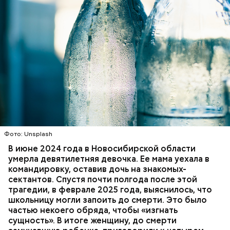
Миссюра планировал заняться
паломничеством
Фото: Unsplash
В июне 2024 года в Новосибирской области
Одним из своих самых близких людей Миссюра
умерла девятилетняя девочка. Ее мама уехала в
считал младшую сестру, которую тоже травил. Он
командировку, оставив дочь на знакомых-
гордился, что подсказал родителям имя для
сектантов. Спустя почти полгода после этой
малышки, когда та появилась на свет. По словам
трагедии, в феврале 2025 года, выяснилось, что
брата, когда девочка подросла, отчим стал
школьницу могли запоить до смерти. Это было
вымещать на ней свою агрессию. Также Миссюра
частью некоего обряда, чтобы «изгнать
очень тепло отзывается о своем приятеле
сущность». В итоге женщину, до смерти
Константине, отрицает причастность к его смерти