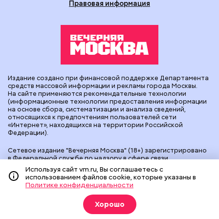
Правовая информация
Издание создано при финансовой поддержке Департамента
средств массовой информации и рекламы города Москвы.
На сайте применяются рекомендательные технологии
(информационные технологии предоставления информации
на основе сбора, систематизации и анализа сведений,
относящихся к предпочтениям пользователей сети
«Интернет», находящихся на территории Российской
Федерации).
Сетевое издание "Вечерняя Москва" (18+) зарегистрировано
в Федеральной службе по надзору в сфере связи,
информационных технологий и массовых коммуникаций
Используя сайт vm.ru, Вы соглашаетесь с
(Роскомнадзор). Свидетельство о регистрации ЭЛ № ФС 77 -
использованием файлов cookie, которые указаны в
90524 от 09.12.2025. Учредитель: АО "Редакция газеты
Политике конфиденциальности
"Вечерняя Москва". Главный редактор
vm.ru
: Александр
Геннадьевич Глуходедов. Адрес редакции: 127015, г.Москва,
Хорошо
Бумажный пр-д, д. 14, стр. 2. Телефон:
+7(499)557-04-24
. Адрес
эл.почты:
edit@vm.ru
. Почта для связи с редакцией сайта: