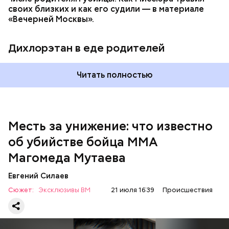
своих близких и как его судили — в материале
— Личность подозреваемого установлена,
«Вечерней Москвы».
полицией принимаются меры к задержанию, —
сообщили в пресс-службе
ГУ МВД России
по
Республике Дагестан.
Дихлорэтан в еде родителей
Читать полностью
Месть за унижение: что известно
об убийстве бойца ММА
Магомеда Мутаева
Евгений Силаев
По данному факту СК возбудил
уголовное дело
по
Сюжет:
Эксклюзивы ВМ
21 июля 16:39
Происшествия
двум статьям: «Убийство» и «Незаконный оборот
оружия». Расследование уголовного дела
взял на
контроль
председатель Следственного комитета
России Александр Бастрыкин.