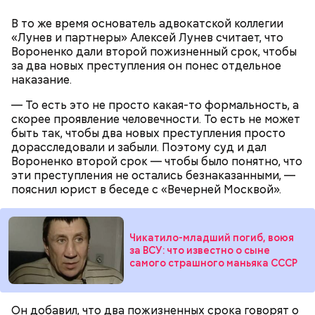
Video
В то же время основатель адвокатской коллегии
«Лунев и партнеры» Алексей Лунев считает, что
Вороненко дали второй пожизненный срок, чтобы
за два новых преступления он понес отдельное
наказание.
— То есть это не просто какая-то формальность, а
Месть отчиму и любовь к сестре
скорее проявление человечности. То есть не может
быть так, чтобы два новых преступления просто
Видео: t.me/fightnightsofficial
дорасследовали и забыли. Поэтому суд и дал
Вороненко второй срок — чтобы было понятно, что
эти преступления не остались безнаказанными, —
пояснил юрист в беседе с «Вечерней Москвой».
Боец дебютировал в промоушене AMC Fight Nights
в ноябре 2023 года. Тогда он победил
азербайджанца Эльгуна Ясибова единогласным
решением судей.
Чикатило-младший погиб, воюя
за ВСУ: что известно о сыне
самого страшного маньяка СССР
Он добавил, что два пожизненных срока говорят о