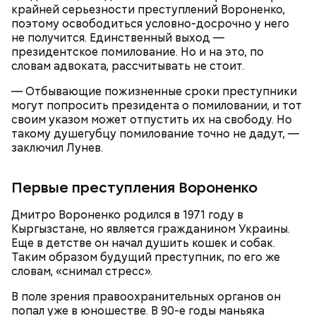
крайней серьезности преступлений Вороненко,
поэтому освободиться условно-досрочно у него
— Он также приносил в дом воду из святого
не получится. Единственный выход —
источника, у нее был специфический запах. Воду
Долгое время Мутаев занимался вольной борьбой и
президентское помилование. Но и на это, по
вылили, на раковине остались пятна, похожие на
даже стал чемпионом России в категории до 97
словам адвоката, рассчитывать не стоит.
следы от кислотного ожога, — вспоминал
килограммов. Несмотря на успехи, спортсмен
дядя
Миссюры
решил перейти в ММА. Он смог попасть в Школу
в беседе со следователями.
— Отбывающие пожизненные сроки преступники
имени Абдулманапа Нурмагомедова, отца
могут попросить президента о помиловании, и тот
чемпиона UFC в легком весе Хабиба
своим указом может отпустить их на свободу. Но
Нурмагомедова. Самыми известными ее
такому душегубцу помилование точно не дадут, —
выпускниками являются Ислам Махачев и Усман
заключил Лунев.
Нурмагомедов, ставшие звездами смешанных
единоборств.
Первые преступления Вороненко
Дмитро Вороненко родился в 1971 году в
Кыргызстане, но является гражданином Украины.
Еще в детстве он начал душить кошек и собак.
Таким образом будущий преступник, по его же
словам, «снимал стресс».
Также Миссюра пытался отравить брата девушки,
своего дядю и еще одного родственника. Он
В поле зрения правоохранительных органов он
регулярно добавлял жертвам химикаты в специи,
попал уже в юношестве. В 90-е годы маньяка
напитки и даже святую воду из храма.