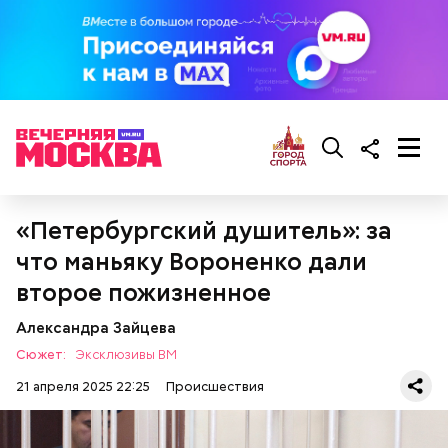
Миссюра постоянно путался в показаниях.
Например, сначала он обвинял в отравлении друга
«недоброжелателей», потом признал вину, а еще
через некоторое время назвал смерть приятеля
случайностью. В январе 2026 года он извинился
перед жертвами.
«Петербургский душитель»: за
что маньяку Вороненко дали
второе пожизненное
Александра Зайцева
Сюжет:
Эксклюзивы ВМ
21 апреля 2025 22:25
Происшествия