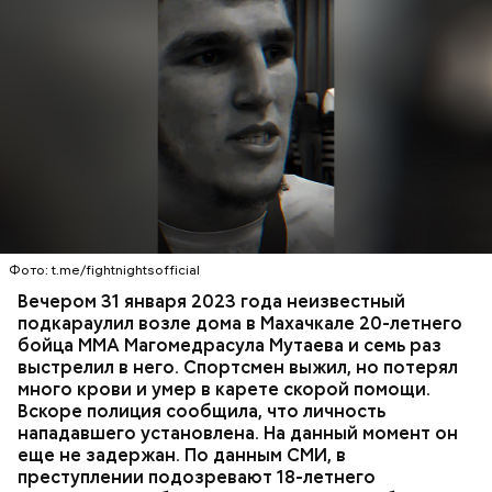
Вечером 31 января Мутаев возвращался домой с
тренировки. Во дворе жилого дома на улице
Гапцахской в Махачкале на бойца напал
неизвестный. Он выскочил из подъезда, выстрелил
Фото: t.me/fightnightsofficial
в спортсмена не менее семи раз и скрылся.
СПОРТ
СЛЕДСТВЕННЫЙ КОМИТЕТ
ММА
Вечером 31 января 2023 года неизвестный
Очевидцы трагедии вызвали полицию и скорую
РЕСПУБЛИКА ДАГЕСТАН
СМЕРТЬ
подкараулил возле дома в Махачкале 20-летнего
помощь, однако врачи оказались бессильны —
бойца ММА Магомедрасула Мутаева и семь раз
пострадавший умер по пути в больницу.
выстрелил в него. Спортсмен выжил, но потерял
много крови и умер в карете скорой помощи.
Вскоре полиция сообщила, что личность
нападавшего установлена. На данный момент он
еще не задержан. По данным СМИ, в
преступлении подозревают 18-летнего