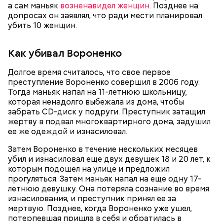
а сам маньяк
возненавидел женщин
. Позднее на
удалось. Когда же подозреваемого задержали, он
допросах он заявлял, что ради мести планировал
заявил, что ничего не подсыпал в морс и утверждал,
убить 10 женщин.
что яд могли добавить в бутылку
некие
недоброжелатели
.
Как убивал Вороненко
Play
Долгое время считалось, что свое первое
— Обвиняемый подвергся противоправным
Video
преступление Вороненко совершил в 2006 году.
действиям со стороны потерпевшего и лиц из его
Тогда маньяк напал на 11-летнюю школьницу,
окружения — его похитили, незаконно удерживали
которая ненадолго выбежала из дома, чтобы
и подвергли истязаниям, — рассказывал
забрать CD-диск у подруги. Преступник затащил
руководитель управления
Александр Супрун.
жертву в подвал многоквартирного дома, задушил
ее же одеждой и изнасиловал.
Затем Вороненко в течение нескольких месяцев
убил и изнасиловал еще двух девушек 18 и 20 лет, к
Видео: пресс-служба ГСУ СК по Московской области
которым подошел на улице и предложил
прогуляться. Затем маньяк напал на еще одну 17-
летнюю девушку. Она потеряла сознание во время
— Мы съездили за витаминами, вернулись обратно,
изнасилования, и преступник принял ее за
поднялись домой. У него ухудшилось самочувствие
мертвую. Позднее, когда Вороненко уже ушел,
через сутки... Его увезли в больницу,
Примерно через месяц, 31 декабря 2023 года,
потерпевшая пришла в себя и обратилась в