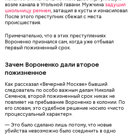
даже водил мальчика к старцам и нанимал для него
возле канала в Угольной гавани. Мужчина
задушил
«
духовных наставников
», один из которых был
школьницу ремнем
, затащил в кусты и изнасиловал.
родом из Греции и не знал русского языка. Еще
После этого преступник сбежал с места
отчиму не нравились девушки Миссюры, он считал
происшествия.
их «людьми не его уровня». Со своей последней
избранницей молодой человек планировал
Примечательно, что в этих преступлениях
пожениться и завести детей.
Вороненко признался сам, когда уже отбывал
первый пожизненный срок.
Зачем Вороненко дали второе
пожизненное
Как рассказал «Вечерней Москве» бывший
следователь по особо важным делам Николай
Семенов, второй пожизненный срок никак не
повлияет на пребывание Вороненко в колонии. По
Фото: Пресс-служба ГСУ СК по Московской области
его словам, это судебное решение носило «чисто
процессуальный характер».
Миссюра родился в 1999 году. Окончил Московский
— Это было сделано лишь потому, что новые
автомобильно-дорожный государственный
убийства невозможно было соединить в одно