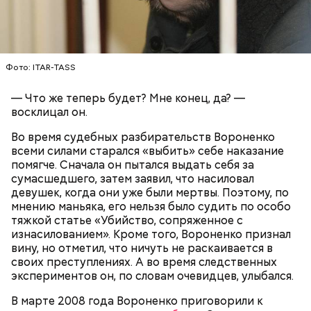
Вскоре в качестве главного подозреваемого в
Первой жертвой Миссюры была его девушка.
убийстве спортсмена арестовали его 18-летнего
Фото: ITAR-TASS
Именно на ней молодой человек впервые испытал
знакомого Надырхана Кадирханова. На допросе он
химикаты, купленные в интернет-магазине. 13
признал вину и показал следователям, как именно
— Что же теперь будет? Мне конец, да? —
января 2024 года он подсыпал дихлорэтан в
совершил преступление и где спрятал оружие, из
восклицал он.
коктейль возлюбленной, отчего у нее случился
которого застрелил Мутаева.
инсульт. Девушка неделю
провела в коме
, а после
Во время судебных разбирательств Вороненко
выписки из больницы узнала, что Миссюра
всеми силами старался «выбить» себе наказание
оформил на нее несколько кредитов.
помягче. Сначала он пытался выдать себя за
сумасшедшего, затем заявил, что насиловал
девушек, когда они уже были мертвы. Поэтому, по
мнению маньяка, его нельзя было судить по особо
тяжкой статье «Убийство, сопряженное с
изнасилованием». Кроме того, Вороненко признал
вину, но отметил, что ничуть не раскаивается в
своих преступлениях. А во время следственных
экспериментов он, по словам очевидцев, улыбался.
В марте 2008 года Вороненко приговорили к