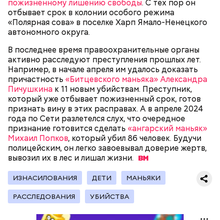
пожизненному лишению свободы
. С тех пор он
отбывает срок в колонии особого режима
Как идет расследование
Кто еще был жертвой Миссюры
«Полярная сова» в поселке Харп Ямало-Ненецкого
автономного округа.
В последнее время правоохранительные органы
активно расследуют преступления прошлых лет.
Например, в начале апреля им удалось доказать
причастность
«Битцевского маньяка» Александра
Пичушкина
к 11 новым убийствам. Преступник,
который уже отбывает пожизненный срок, готов
признать вину в этих расправах. А в апреле 2024
года по Сети разлетелся слух, что очередное
признание готовится сделать
«ангарский маньяк»
Михаил Попков
, который убил 86 человек. Будучи
полицейским, он легко завоевывал доверие жертв,
вывозил их в лес и лишал
жизни.
Молодого человека задержали. На первом же
допросе он признался, что планировал отравить
Примечательно, что летом 2023 года на Мутаева
ИЗНАСИЛОВАНИЯ
ДЕТИ
МАНЬЯКИ
только отчима. Тогда следователи посчитали, что
уже нападали возле Школы единоборств. Тогда
мотивом преступления была квартира родителей,
неизвестный несколько раз выстрелил в
РАССЛЕДОВАНИЯ
УБИЙСТВА
которая в случае их смерти перешла бы сыну. Но
спортсмена из травматического пистолета, а боец
спустя несколько дней Миссюра заявил, что ранее
открыл огонь
в ответ.