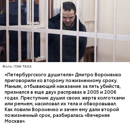
Миссюра планировал заняться
паломничеством
Фото: ITAR-TASS
«Петербургского душителя» Дмитро Вороненко
Одним из своих самых близких людей Миссюра
приговорили ко второму пожизненному сроку.
считал младшую сестру, которую тоже травил. Он
Маньяк, отбывающий наказание за пять убийств,
гордился, что подсказал родителям имя для
признался в еще двух расправах в 2005 и 2006
малышки, когда та появилась на свет. По словам
годах. Преступник душил своих жертв колготками
брата, когда девочка подросла, отчим стал
или ремнем, насиловал их тела и обворовывал.
вымещать на ней свою агрессию. Также Миссюра
Как ловили Вороненко и зачем ему дали второй
очень тепло отзывается о своем приятеле
пожизненный срок, разбиралась «Вечерняя
Константине, отрицает причастность к его смерти
Москва».
и говорит, что следователи «пытаются