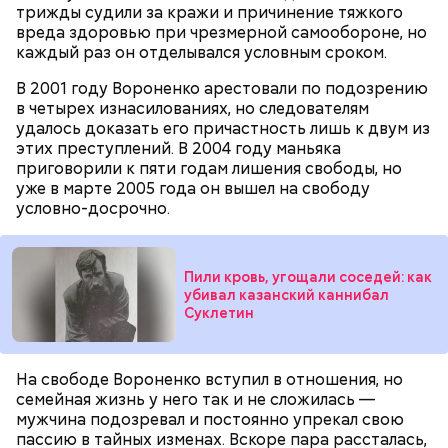
трижды судили за кражи и причинение тяжкого
Что известно о Мутаеве
вреда здоровью при чрезмерной самообороне, но
каждый раз он отделывался условным сроком.
В 2001 году Вороненко арестовали по подозрению
в четырех изнасилованиях, но следователям
В апреле 2024-го умерла 69-летняя бабушка
удалось доказать его причастность лишь к двум из
Миссюры. Внук отравил ее со второй попытки.
этих преступлений. В 2004 году маньяка
Сначала он подмешал химикаты в морс, но
приговорили к пяти годам лишения свободы, но
пенсионерка отказалась его пить из-за
уже в марте 2005 года он вышел на свободу
приторного вкуса. Тогда молодой человек заставил
условно-досрочно.
женщину выпить противовирусную суспензию,
добавив туда яд. Позднее Миссюра объяснил, что
не планировал убивать
бабушку. Он хотел, чтобы
Он добавил, что у следствия есть видео
женщина загремела в больницу, а у него появилась
Пили кровь, угощали соседей: как
издевательств над Кадирхановым. По данному
возможность украсть из ее квартиры дорогие
убивал казанский каннибал
факту возбудили уголовные дела о похищении,
украшения. Примечательно, что незадолго до
Суклетин
незаконном лишении свободы и истязании. На этот
смерти пенсионерки внук занял у нее полмиллиона
раз потерпевшим стал Кадирханов, а Мутаеву
рублей.
посмертно предъявили обвинения. Материалы
На свободе Вороненко вступил в отношения, но
Тогда медики не смогли установить точную
расследования уже передали в суд. Также
семейная жизнь у него так и не сложилась —
причину смерти Константина. Подозрения
продолжаются разбирательства по делу об
мужчина подозревал и постоянно упрекал свою
родителей погибшего юноши пали на Миссюру, но
убийстве бойца.
пассию в тайных изменах. Вскоре пара рассталась,
доказать его причастность к кончине их сына не