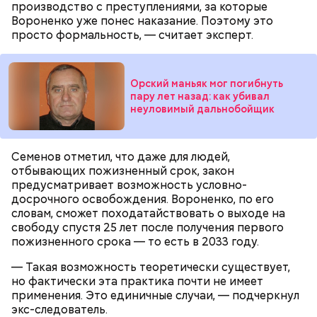
технический университет, после получения
производство с преступлениями, за которые
диплома жил с матерью и отчимом, подрабатывал
Вороненко уже понес наказание. Поэтому это
репетитором по математике.
просто формальность, — считает эксперт.
Орский маньяк мог погибнуть
пару лет назад: как убивал
неуловимый дальнобойщик
В июле 2024 года Артема Миссюру задержали и
отправили в СИЗО, обвинив в убийстве двух лиц и
Семенов отметил, что даже для людей,
покушении на убийство еще семи человек. СМИ
— За свои 20 лет Мухаммад успел оставить яркий
отбывающих пожизненный срок, закон
прозвали обвиняемого «балашихинским
след в мире единоборств, его светлый образ
предусматривает возможность условно-
отравителем». Ровно через год
навсегда останется в наших сердцах. Соболезнуем
досрочного освобождения. Вороненко, по его
правоохранительные органы завершили
семье и близким! — прокомментировали трагедию
словам, сможет походатайствовать о выходе на
расследование и передали дело в суд. Начались
в Telegram-канале
AMC Fight Nights
.
свободу спустя 25 лет после получения первого
долгие разбирательства. Во время одного из
пожизненного срока — то есть в 2033 году.
заседаний молодой человек раскрыл судье детали
— Такая возможность теоретически существует,
собственной биографии.
но фактически эта практика почти не имеет
Play
применения. Это единичные случаи, — подчеркнул
экс-следователь.