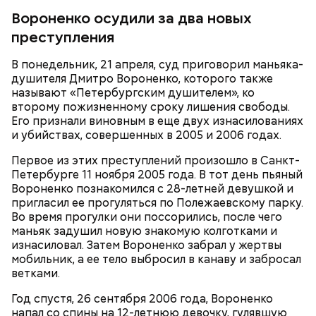
осквернить» их дружбу.
Вороненко осудили за два новых
преступления
В понедельник, 21 апреля, суд приговорил маньяка-
душителя Дмитро Вороненко, которого также
называют «Петербургским душителем», ко
второму пожизненному сроку лишения свободы.
Позднее Миссюра рассказывал, что травил отчима
Его признали виновным в еще двух изнасилованиях
из мести, но не планировал его убивать. Теперь же
и убийствах, совершенных в 2005 и 2006 годах.
подозреваемый уверен, что мужчина напрямую
влияет на ход расследования с помощью денег и
Первое из этих преступлений произошло в Санкт-
связей, препятствует общению пасынка с матерью.
Петербурге 11 ноября 2005 года. В тот день пьяный
Вороненко познакомился с 28-летней девушкой и
пригласил ее прогуляться по Полежаевскому парку.
Во время прогулки они поссорились, после чего
маньяк задушил новую знакомую колготками и
изнасиловал. Затем Вороненко забрал у жертвы
мобильник, а ее тело выбросил в канаву и забросал
ветками.
В детстве Миссюра был тихим ребенком, что не
нравилось отчиму, который постоянно ругал
Год спустя, 26 сентября 2006 года, Вороненко
ребенка за робость и нерешительность. Мужчина
напал со спины на 12-летнюю девочку, гулявшую