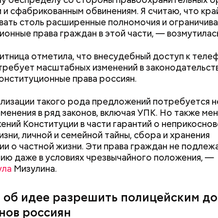
 и сфабрикованным обвинениям. Я считаю, что кра
вать столь расширенные полномочия и ограничива
ионные права граждан в этой части, — возмутилась
тница отметила, что внесудебный доступ к теле
требует масштабных изменений в законодательств
онституционные права россиян.
лизации такого рода предложений потребуется н
зменения в ряд законов, включая УПК. Но также ме
ики обналичивали деньги и возвращали их Гасанов
ений Конституции в части гарантий о неприкосно
ься деньгами и не вызвать подозрений у налоговой
изни, личной и семейной тайны, сбора и хранения
ределял их между еще несколькими счетами, либ
и о частной жизни. Эти права граждан не подлеж
артиры
.
ию даже в условиях чрезвычайного положения, —
ула
Мизулина.
 об идее разрешить полицейским д
нов россиян