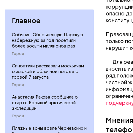
коррупции
опасно да
Главное
конституц
Правозащи
Собянин: Обновленную Царскую
только по
набережную за год посетили
более восьми миллионов раз
нарушит к
Город
— Для реа
Синоптики рассказали москвичам
вносить и
Родственн
о жаркой и облачной погоде с
ряд полож
грозой 7 августа
пользоват
частной ж
либо расп
Город
информаци
на них кв
ограничен
Анастасия Ракова сообщила о
подчеркн
старте Большой арктической
экспедиции
Город
Мнения
телефо
Пляжные зоны возле Черневских и