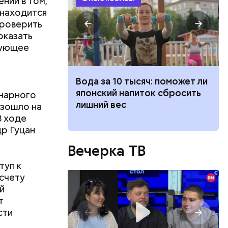
ний в том,
 находится
проверить
оказать
вующее
ч: поможет ли
Людей разбросало по
ок сбросить
проезжей части: как
енарного
легковушка сбила толпу
изошло на
пешеходов в Омске
В ходе
др Гуцан
Вечерка ТВ
туп к
счету
й
т
сти