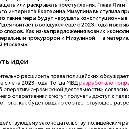
о звездном психо
Карапетян экстр
щать или раскрывать преступления. Глава Лиги
Тлиашиновой
из ОАЭ
го интернета Екатерина Мизулина выступила пр
что такие меры будут нарушать конституционные
Идея «витает в воздухе» еще с 2023 года и вызы
 споров. Как из-за предложения возник «конфл
неральным прокурором и Мизулиной — в материа
й Москвы».
уть идеи
ительно расширить права полицейских обсуждает
е с лета 2023 года. Тогда МВД
разработало попр
б оперативно-разыскной деятельности», согласно
чего оперативники смогут получать доступ к тел
санов на момент начала расследования находился 
о того, как будет выдано соответствующее разр
оем заочном аресте, блогер заявил, что ни в чем н
ил все долги перед налоговой на еще большую су
 рублей.
действующему законодательству, полицейским р