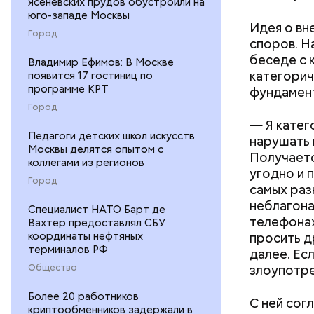
Ясеневских прудов обустроили на
юго-западе Москвы
Идея о вн
Город
споров. Н
беседе с 
Владимир Ефимов: В Москве
категорич
появится 17 гостиниц по
программе КРТ
фундамент
Город
— Я катег
Педагоги детских школ искусств
нарушать 
Москвы делятся опытом с
— Гасанов
Получаетс
коллегами из регионов
предприни
угодно и 
Город
рекламы в
самых раз
денежных 
неблагона
Cпециалист НАТО Барт де
мотивацио
телефонах
Вахтер предоставлял СБУ
на свои ли
просить д
координаты нефтяных
подконтро
терминалов РФ
далее. Ес
московск
злоупотре
Общество
Более 20 работников
С ней сог
криптообменников задержали в