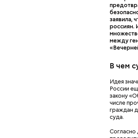
предотвра
безопасно
заявила, 
россиян. 
множество
между ге
«Вечерне
В чем с
Идея знач
России ещ
закону «О
числе про
Гусейн Га
граждан д
Узнав о св
суда.
уже погас
миллионов
Согласно 