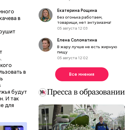
много
Екатерина Рощина
качева в
Без огонька работаем,
товарищи, нет энтузиазма!
05 августа 12:03
арушит
Елена Соломатина
В жару лучше не есть жирную
т
пищу
.
05 августа 12:02
ществлял
 кого
размещения
льзовать в
Все мнения
ов часть
ть
 различных
в
 получал
ужья будут
 на
. И так
в
е для