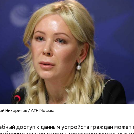
розило до семи лет лишения свободы.
й Никеричев / АГН Москва
бный доступ к данным устройств граждан может 
у беспределу со стороны правоохранительных ор