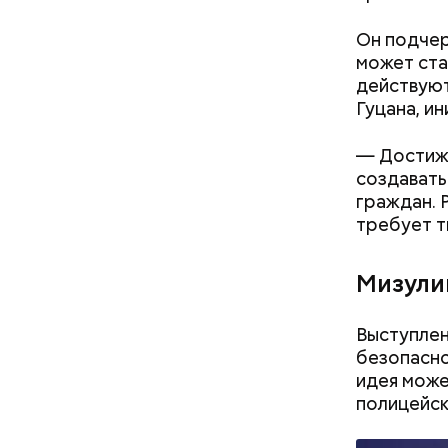
Реакци
Он подчер
может ста
действуют
Гуцана, и
— Достиже
создавать
граждан. 
требует т
Мизули
Выступлен
Как поменять батареи дома и
безопасно
не получить штраф
идея може
полицейск