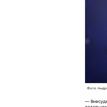
Блогеру г
Фото: Андре
— Внесуде
тотальном