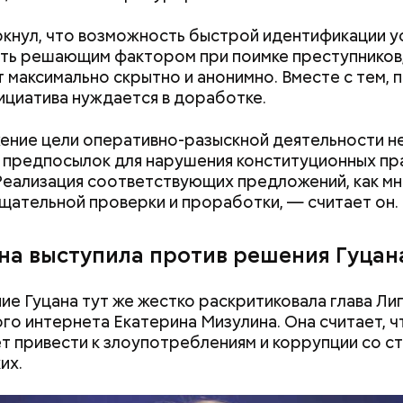
я Гасанова на расследование
кнул, что возможность быстрой идентификации у
ть решающим фактором при поимке преступников
 максимально скрытно и анонимно. Вместе с тем, 
нициатива нуждается в доработке.
ние цели оперативно-разыскной деятельности н
 предпосылок для нарушения конституционных пр
Реализация соответствующих предложений, как мн
щательной проверки и проработки, — считает он.
на выступила против решения Гуцан
ие Гуцана тут же жестко раскритиковала глава Ли
Как получить до 100 тысяч
Как узнать, снес
го интернета Екатерина Мизулина. Она считает, ч
рублей от государства при
реновации в Мос
т привести к злоупотреблениям и коррупции со с
трудной ситуации: кто может
искать информа
их.
претендовать и какие нужны
документы