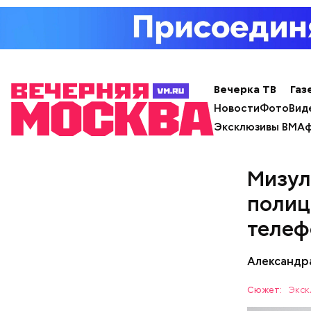
Вечерка ТВ
Газ
Новости
Фото
Вид
Эксклюзивы ВМ
Аф
Также
Гас
пересмат
осознавал
Мизул
легализов
что хотел
полиц
намерева
теле
разбирате
Александр
Сюжет:
Экск