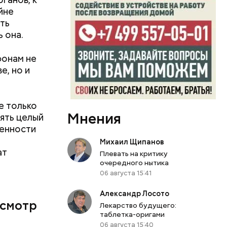
йне
ть
 она.
фонам не
е, но и
е только
Мнения
нять целый
у. А чтобы
венности
, Гасанов
Михаил Щипанов
о
покупал
ат
Плевать на критику
очередного нытика
06 августа 15:41
Александр Лосото
осмотр
Лекарство будущего:
таблетка-оригами
06 августа 15:40