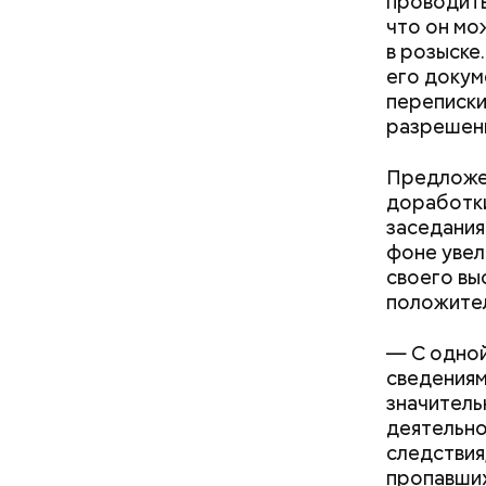
проводить
что он мо
в розыске
его докум
переписки
разрешени
«Снизить градус опасности»:
Предложен
когда в Москве начнется
доработки
гроза и закончится жара
заседания
фоне увел
своего вы
положител
— С одной
сведениям
значитель
деятельно
следствия
пропавши