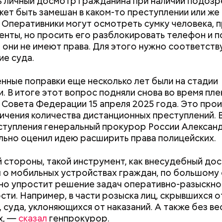
 личный досмотр гражданина при наличии подозре
жет быть замешан в каком-то преступлении или же
. Оперативники могут осмотреть сумку человека, 
енты, но просить его разблокировать телефон и п
 они не имеют права. Для этого нужно соответст
е суда.
Польза от сорняка: какие
Вода за 10 тыся
ные поправки еще несколько лет были на стадии
витамины содержатся в
японский напит
. В итоге этот вопрос подняли снова во время пл
крапиве и можно ли ее есть
лишний вес
 Совета Федерации 15 апреля 2025 года. Это про
ичения количества дистанционных преступлений. 
ступления генеральный прокурор России Алексан
ьно оценил идею расширить права полицейских.
 стороны, такой инструмент, как внесудебный дос
 о мобильных устройствах граждан, по большому 
но упростит решение задач оперативно-разыскно
сти. Например, в части розыска лиц, скрывшихся о
, суда, уклоняющихся от наказаний. А также без ве
х, —
сказал
генпрокурор.