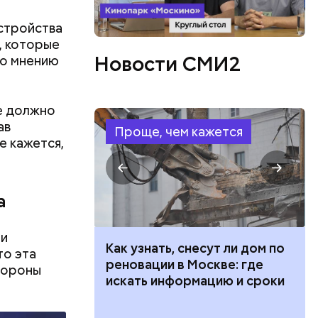
стройства
, которые
Новости СМИ2
по мнению
е должно
ав
Проще, чем кажется
е кажется,
а
ги
ут ли дом по
Как предотвратить развитие
то эта
кве: где
диабета
тороны
цию и сроки