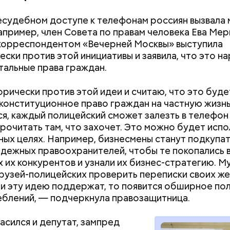
есудебном доступе к телефонам россиян вызвала 
апример, член Совета по правам человека Ева Мер
корреспондентом «Вечерней Москвы» выступила
ески против этой инициативы и заявила, что это н
альные права граждан.
орически против этой идеи и считаю, что это буде
конституционное право граждан на частную жизнь
, являясь индивидуальным предпринимателем, осу
я, каждый полицейский сможет залезть в телефон
мательскую деятельность в области продажи и 
прочитать там, что захочет. Это можно будет испо
 социальных сетях. С целью сокрытия своих доход
ных целях. Например, бизнесмены станут подкупа
средств от спонсоров розыгрышей, покупателей
дежных правоохранителей, чтобы те покопались 
нных курсов и прогнозов ставок на спорт Гасанов
 их конкурентов и узнали их бизнес-стратегию. М
чные лицевые счета как физического лица, а также
рузей-полицейских проверить переписки своих жен
льные родственникам лицевые счета, — пояснили 
ли эту идею поддержат, то появится обширное пол
ой прокуратуре
.
блений, — подчеркнула правозащитница.
ласился и депутат, зампред