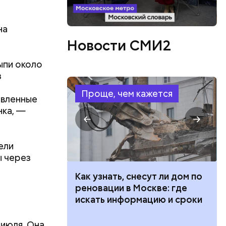
на
Новости СМИ2
ыпи около
з
Проще, чем кажется
авленные
нка, —
ели
ы через
 100 тысяч
Как узнать, снесут ли дом по
дарства при
реновации в Москве: где
ии: кто может
искать информацию и сроки
 какие нужны
 июля. Она