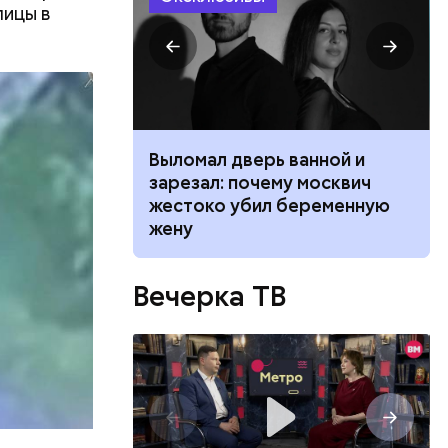
лицы в
ником
Выломал дверь ванной и
 маникюра в
зарезал: почему москвич
026
жестоко убил беременную
жену
Вечерка ТВ