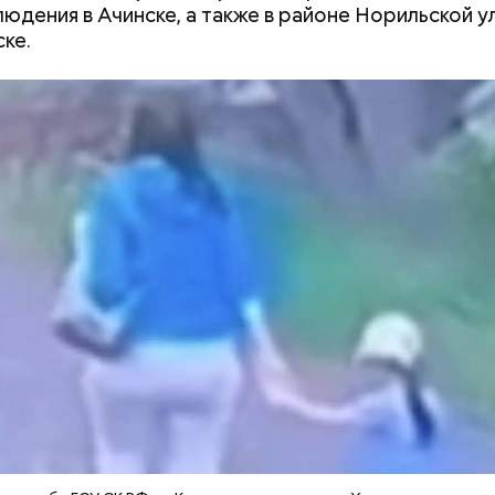
юдения в Ачинске, а также в районе Норильской у
ке.
Дебошир и «гроза»
Маникюр кокош
силовиков: кто такой Роберт
украшу: тренды
Гилман, которого просят
Москве летом 2
освободить США
я Гасанова на расследование