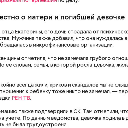
признали потерпевшим
по делу.
, являясь индивидуальным предпринимателем, осу
вестно о матери и погибшей девочке
мательскую деятельность в области продажи и 
 социальных сетях. С целью сокрытия своих доход
 отца Екатерины, его дочь страдала от психическ
средств от спонсоров розыгрышей, покупателей
тва. Мужчина также добавил, что она нуждалась в 
нных курсов и прогнозов ставок на спорт Гасанов
бращалась в микрофинансовые организации.
чные лицевые счета как физического лица, а также
льные родственникам лицевые счета, — пояснили 
енщины отметила, что не замечала грубого отнош
ой прокуратуре
.
о ее словам, семья, в которой росла девочка, жила
койно всегда жили, криков и скандалов мы не слыш
тношения к ребенку тоже никто не замечал, — пе
седки
РЕН ТВ
.
мацию также подтвердили в СК. Там отметили, что
на учете. По данным ведомства, девочка ходила в 
ать не была трудоустроена.