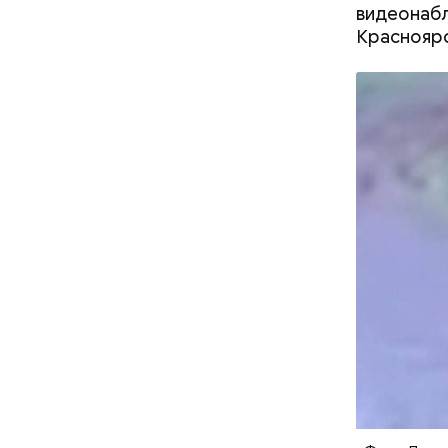
видеонабл
Красноярс
Реакци