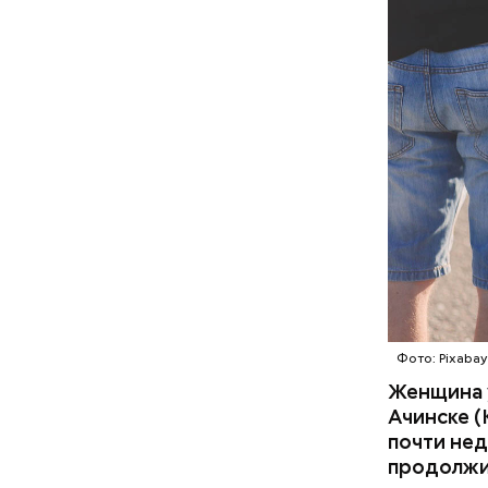
— Видел н
не так др
прошлом г
Фото: Pixabay
Женщина у
Ачинске (
почти нед
продолжил