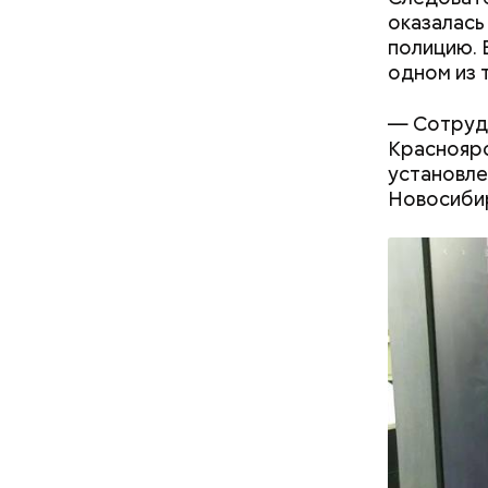
Блогеру г
оказалась
полицию. 
одном из 
— Сотрудн
Красноярс
установл
Новосиби