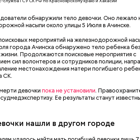
-служба ГСУ СК РФ по Красноярскому краю и Хакасии
едователи обнаружили тело девочки. Оно лежало 
рожной насыпи около улицы 5 Июля в Ачинске.
поисковых мероприятий на железнодорожной нас
юля города Ачинска обнаружено тело ребенка бе
 жизни. Продолжаются поисковые мероприятия с
ием сил волонтеров и сотрудников полиции, напр
вление местонахождения матери погибшего ребе
в СК.
смерти девочки
пока не установили
. Правоохранит
 судмедэкспертизу. Ее результаты станут известн
Как поменять батареи дома и
Как получить до
не получить штраф
рублей от госу
евочки нашли в другом городе
трудной ситуац
претендовать и
документы
лям удалось найти мать погибшей девочки лишь 7