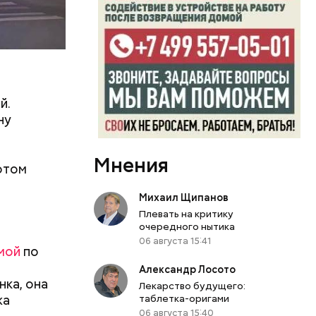
у. А чтобы
, Гасанов
о
покупал
й.
ну
Мнения
отом
Михаил Щипанов
Плевать на критику
очередного нытика
06 августа 15:41
мой
по
Александр Лосото
нка, она
Лекарство будущего:
жа
таблетка-оригами
06 августа 15:40