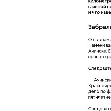
километра
главной п
и что изв
Забрал
О пропаже
Намени вз
Гусейн Га
Ачинске. 
Узнав о св
правоохра
уже погас
миллионов
Следовате
— Ачински
Красноярс
дело по ф
пятилетне
Следовате