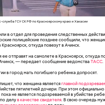
ики обналичивали деньги и возвращали их Гасанов
-служба ГСУ СК РФ по Красноярскому краю и Хакасии
ься деньгами и не вызвать подозрений у налоговой
ределял их между еще несколькими счетами, либ
или в отдел для проведения следственных действи
артиры
.
ские полицейские позднее сообщили, что женщи
в Красноярск, откуда повезут в Ачинск.
 ее отправят на самолете в Красноярск, откуда п
 Ачинск, — передает сообщение ведомства
ТАСС
.
ии в город мать погибшего ребенка допросят.
 пишет, что женщина является
главной подозревае
бийстве пятилетней дочери. При этом официально
 пока не является подозреваемой в убийстве ребе
 по делу
в качестве свидетеля
. В свою очередь му