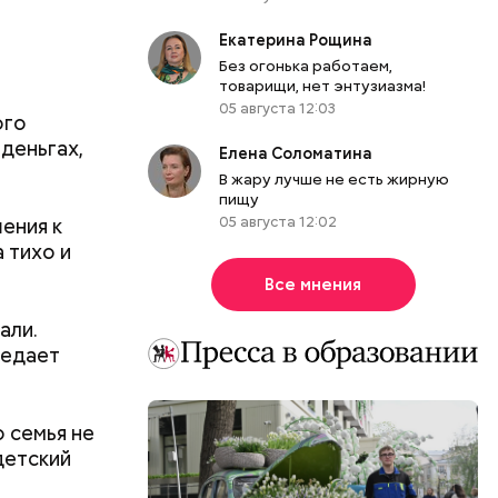
Екатерина Рощина
ществлял
Без огонька работаем,
размещения
товарищи, нет энтузиазма!
ов часть
05 августа 12:03
ого
 различных
деньгах,
Елена Соломатина
 получал
В жару лучше не есть жирную
 на
пищу
в
ения к
05 августа 12:02
 тихо и
Все мнения
али.
редает
 семья не
детский