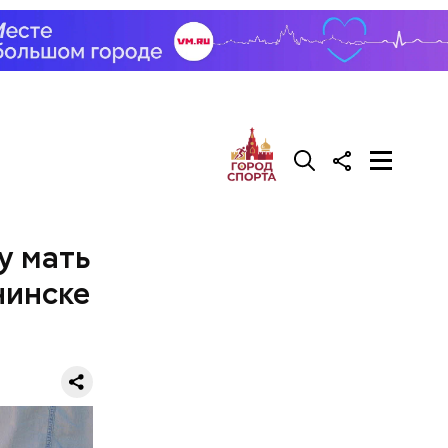
лся
не
ытался
сто потому
жчина
удебных
у мать
чинске