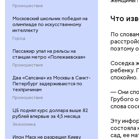
женщины
Происшествия
— Гасанов
Что из
Московский школьник победил на
предприни
олимпиаде по искусственному
интеллекту
рекламы в
По словам
денежных 
Город
расстройс
мотивацио
поэтому о
Пассажир упал на рельсы на
на свои ли
станции метро «Полежаевская»
подконтро
Соседка ж
Происшествия
московск
ребенку. П
спокойно.
Два «Сапсана» из Москвы в Санкт-
Петербург задерживаются по
техпричинам
— Они спо
Происшествия
Грубого о
слова со
ЦБ поднял курс доллара выше 82
рублей впервые за 4,5 месяца
Эту инфор
Экономика
состояла 
сад, ее м
Илон Маск не разрешил Киеву