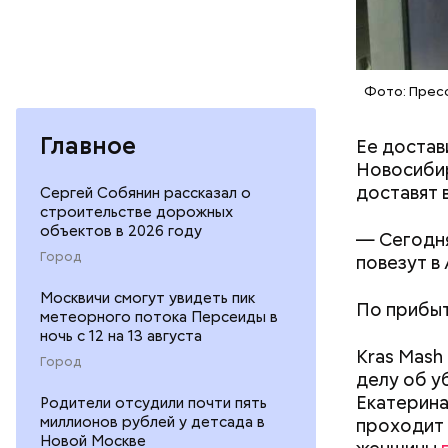
Родственн
Фото: Пресс
пользоват
либо расп
Главное
Ее достав
на них кв
Новосибир
доставят 
Сергей Собянин рассказал о
строительстве дорожных
объектов в 2026 году
— Сегодня
Город
повезут в
Москвичи смогут увидеть пик
По прибыт
метеорного потока Персеиды в
ночь с 12 на 13 августа
Kras Mash
Город
делу об у
Екатерина
Родители отсудили почти пять
миллионов рублей у детсада в
проходит
Новой Москве