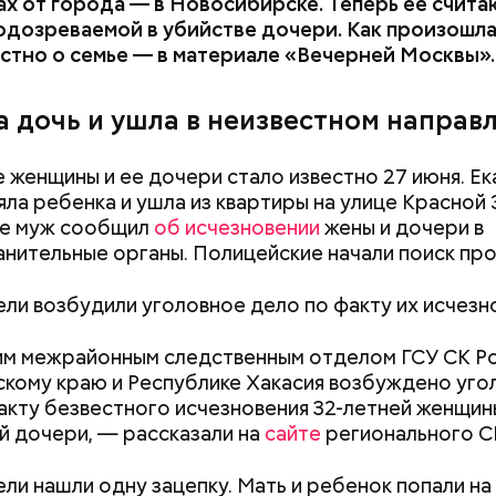
х от города — в Новосибирске. Теперь ее счита
одозреваемой в убийстве дочери. Как произошла
естно о семье — в материале «Вечерней Москвы».
а дочь и ушла в неизвестном направ
 женщины и ее дочери стало известно 27 июня. Е
яла ребенка и ушла из квартиры на улице Красной 
санов на момент начала расследования находился 
Ее муж сообщил
об исчезновении
жены и дочери в
оем заочном аресте, блогер заявил, что ни в чем н
нительные органы. Полицейские начали поиск пр
ил все долги перед налоговой на еще большую су
 рублей.
ли возбудили уголовное дело по факту их исчезн
м межрайонным следственным отделом ГСУ СК Ро
кому краю и Республике Хакасия возбуждено уго
акту безвестного исчезновения 32-летней женщин
й дочери, — рассказали на
сайте
регионального С
ли нашли одну зацепку. Мать и ребенок попали на