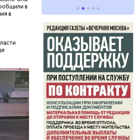
сообщили в
ия в
ласти
де