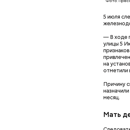
Фото: Пресс
5 июля сл
железнодо
— В ходе 
улицы 5 И
признаков
привлечен
на устано
отметили 
Причину 
назначили
месяц.
Мать д
Следовате