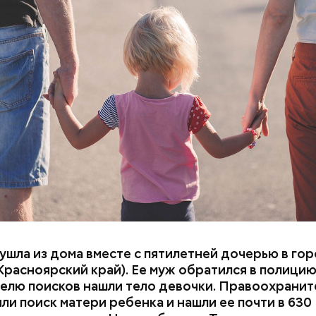
овости. Да, звучит громко — «заочный арест», но н
аматично. Все вопросы по налогам были закрыты е
оду, — писал он в блоге.
Задолжала налог
Мошенничество на
полмиллиарда: чт
за что блогершу Л
о звездном психо
Карапетян экстр
Тлиашиновой
из ОАЭ
шла из дома вместе с пятилетней дочерью в го
Красноярский край). Ее муж обратился в полицию
елю поисков нашли тело девочки. Правоохранит
и поиск матери ребенка и нашли ее почти в 630