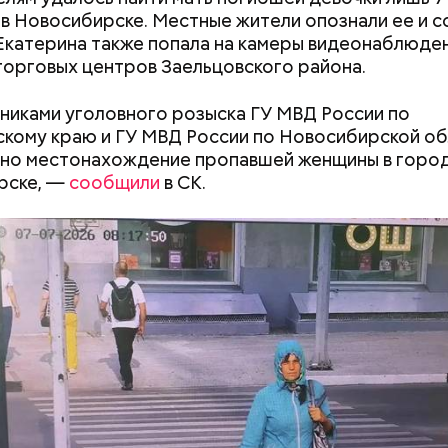
розило до семи лет лишения свободы.
 в Новосибирске. Местные жители опознали ее и 
Екатерина также попала на камеры видеонаблюден
торговых центров Заельцовского района.
иками уголовного розыска ГУ МВД России по
кому краю и ГУ МВД России по Новосибирской об
ено местонахождение пропавшей женщины в горо
рске, —
сообщили
в СК.