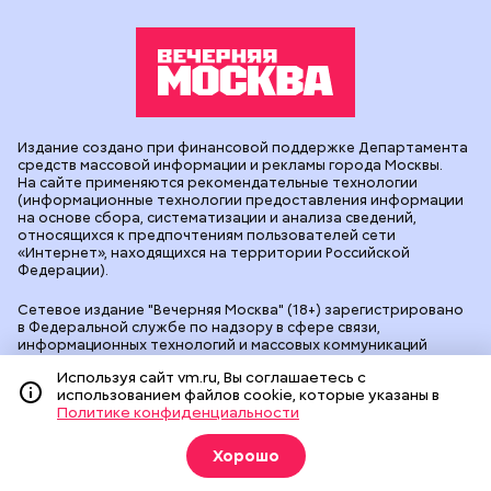
Оформить
О газете
Реклама
Подписка на бумажные издания
Архив газеты
Вакансии
Команда
Контакты
Правовая информация
Издание создано при финансовой поддержке Департамента
Используя сайт vm.ru, Вы соглашаетесь с
средств массовой информации и рекламы города Москвы.
использованием файлов cookie, которые указаны в
На сайте применяются рекомендательные технологии
Политике конфиденциальности
(информационные технологии предоставления информации
на основе сбора, систематизации и анализа сведений,
Хорошо
относящихся к предпочтениям пользователей сети
«Интернет», находящихся на территории Российской