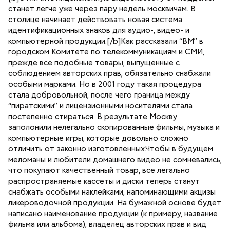
станет легче уже через пару недель москвичам. В
столице начинает действовать новая система
идентификационных знаков для аудио-, видео- и
компьютерной продукции.[/b]Как рассказали “ВМ” в
городском Комитете по телекоммуникациям и СМИ,
прежде все подобные товары, выпущенные с
соблюдением авторских прав, обязательно снабжали
особыми марками. Но в 2001 году такая процедура
стала добровольной, после чего граница между
“пиратскими” и лицензионными носителями стала
постепенно стираться. В результате Москву
заполонили нелегально скопированные фильмы, музыка и
компьютерные игры, которые довольно сложно
отличить от законно изготовленных.Чтобы в будущем
меломаны и любители домашнего видео не сомневались,
что покупают качественный товар, все легально
распространяемые кассеты и диски теперь станут
снабжать особыми наклейками, напоминающими акцизы
ликероводочной продукции. На бумажной основе будет
написано наименование продукции (к примеру, название
фильма или альбома), владелец авторских прав и вид