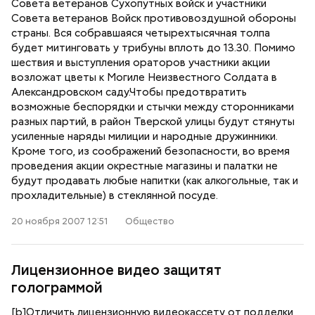
Совета ветеранов Сухопутных войск и участники
Совета ветеранов Войск противовоздушной обороны
страны. Вся собравшаяся четырехтысячная толпа
будет митинговать у трибуны вплоть до 13.30. Помимо
шествия и выступления ораторов участники акции
возложат цветы к Могиле Неизвестного Солдата в
Александровском саду.Чтобы предотвратить
возможные беспорядки и стычки между сторонниками
разных партий, в район Тверской улицы будут стянуты
усиленные наряды милиции и народные дружинники.
Кроме того, из соображений безопасности, во время
проведения акции окрестные магазины и палатки не
будут продавать любые напитки (как алкогольные, так и
прохладительные) в стеклянной посуде.
20 ноября 2007 12:51
Общество
Лицензионное видео защитят
голограммой
[b]Отличить лицензионную видеокассету от подделки