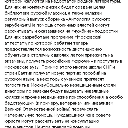
которой жалуются на недостаток родной литературы.
Для них на компакт-дисках будет создана целая
библиотека русской классики, а также налажен
регулярный выпуск сборника «Антология русского
зарубежья».На помощь столичных властей смогут
рассчитывать и оказавшиеся на «чужбине» подростки.
Для них разработана программа «Московский
аттестат», по которой ребятам теперь
предоставляется возможность дистанционно
обучаться в столичных школах, летом приезжать на
экзамены, получать российские «корочки» и поступать в
московские вузы. Помимо этого многие школы СНГ и
стран Балтии получат новую партию пособий на
русском языке, а некоторых учеников пригласят
погостить в Москву.Социально незащищенным слоям
диаспоры по заявкам будут выдавать инвалидные
коляски и прочие медицинские приспособления, а особо
бедствующим (к примеру, ветеранам или инвалидам
Великой Отечественной войны) перечислять
материальную помощь. Нуждающиеся же в совете
юриста могут рассчитывать на консультацию
специалистов Центра правовой помощи