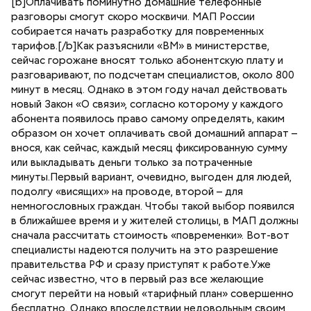
[b]Оплачивать поминутно домашние телефонные
разговоры смогут скоро москвичи. МАП России
собирается начать разработку для повременных
тарифов.[/b]Как разъяснили «ВМ» в министерстве,
сейчас горожане вносят только абонентскую плату и
разговаривают, по подсчетам специалистов, около 800
минут в месяц. Однако в этом году начал действовать
новый Закон «О связи», согласно которому у каждого
абонента появилось право самому определять, каким
образом он хочет оплачивать свой домашний аппарат –
внося, как сейчас, каждый месяц фиксированную сумму
или выкладывать деньги только за потраченные
минуты.Первый вариант, очевидно, выгоден для людей,
подолгу «висящих» на проводе, второй – для
немногословных граждан. Чтобы такой выбор появился
в ближайшее время и у жителей столицы, в МАП должны
сначала рассчитать стоимость «повременки». Вот-вот
специалисты надеются получить на это разрешение
правительства РФ и сразу приступят к работе.Уже
сейчас известно, что в первый раз все желающие
смогут перейти на новый «тарифный план» совершенно
бесплатно. Однако впоследствии недовольным своим