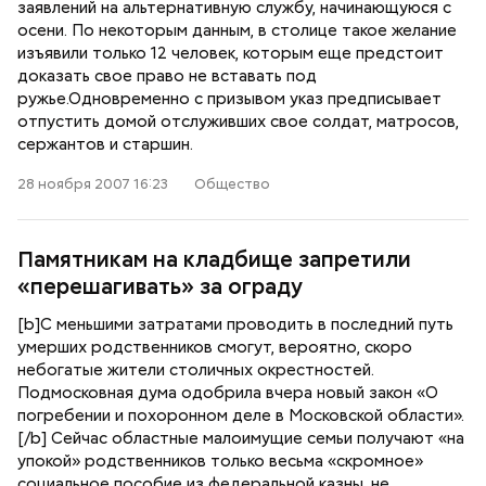
заявлений на альтернативную службу, начинающуюся с
осени. По некоторым данным, в столице такое желание
изъявили только 12 человек, которым еще предстоит
доказать свое право не вставать под
ружье.Одновременно с призывом указ предписывает
отпустить домой отслуживших свое солдат, матросов,
сержантов и старшин.
28 ноября 2007 16:23
Общество
Памятникам на кладбище запретили
«перешагивать» за ограду
[b]С меньшими затратами проводить в последний путь
умерших родственников смогут, вероятно, скоро
небогатые жители столичных окрестностей.
Подмосковная дума одобрила вчера новый закон «О
погребении и похоронном деле в Московской области».
[/b] Сейчас областные малоимущие семьи получают «на
упокой» родственников только весьма «скромное»
социальное пособие из федеральной казны, не