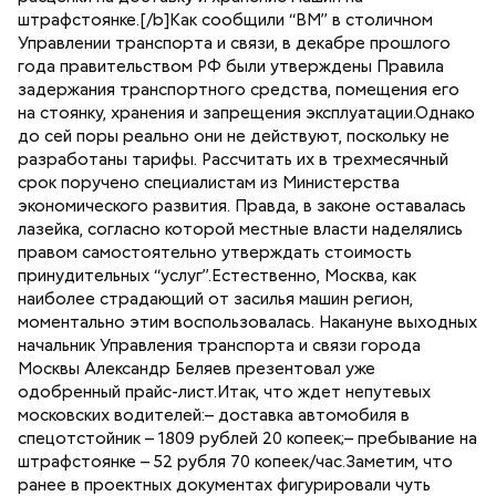
штрафстоянке.[/b]Как сообщили “ВМ” в столичном
Управлении транспорта и связи, в декабре прошлого
года правительством РФ были утверждены Правила
задержания транспортного средства, помещения его
на стоянку, хранения и запрещения эксплуатации.Однако
до сей поры реально они не действуют, поскольку не
разработаны тарифы. Рассчитать их в трехмесячный
срок поручено специалистам из Министерства
экономического развития. Правда, в законе оставалась
лазейка, согласно которой местные власти наделялись
правом самостоятельно утверждать стоимость
принудительных “услуг”.Естественно, Москва, как
наиболее страдающий от засилья машин регион,
моментально этим воспользовалась. Накануне выходных
начальник Управления транспорта и связи города
Москвы Александр Беляев презентовал уже
одобренный прайс-лист.Итак, что ждет непутевых
московских водителей:– доставка автомобиля в
спецотстойник – 1809 рублей 20 копеек;– пребывание на
штрафстоянке – 52 рубля 70 копеек/час.Заметим, что
ранее в проектных документах фигурировали чуть