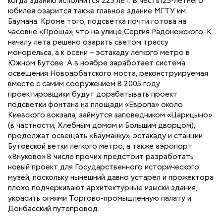
когда зданию исполнится 225 лет. В честь125-летнего
юбилея озарится также главное здание МГТУ им.
Баумана. Кроме того, подсветка почти готова на
часовне «Проща», что на улице Сергия Радонежского. К
началу лета решено озарить светом трассу
монорельса, а к осени – эстакаду легкого метро в
Южном Бутове. А в ноябре заработает система
освещения Новоарбатского моста, реконструируемая
вместе с самим сооружением.В 2005 году
проектировщики будут дорабатывать проект
подсветки фонтана на площади «Европа» около
Киевского вокзала, займутся заповедником «Царицыно»
(в частности, Хлебным домом и Большим дворцом),
продолжат освещать «Бауманку», эстакаду и станции
Бутовской ветки легкого метро, а также аэропорт
«Внуково».В числе прочих предстоит разработать
новый проект для Государственного исторического
музей, поскольку нынешний давно устарел и прожектора
плохо подчеркивают архитектурные изыски здания,
украсить огнями Торгово-промышленную палату и
Донбасский путепровод.