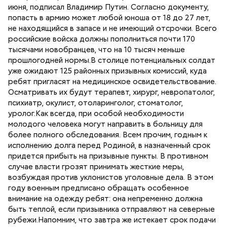
июня, подписал Владимир Путин. Согласно документу,
попасть в армию может любой юноша от 18 до 27 лет,
не находящийся в запасе и не имеющий отсрочки. Всего
российские войска должны пополниться почти 170
тысячами новобранцев, что на 10 тысяч меньше
прошлогодней нормы.В столице потенциальных солдат
уже ожидают 125 районных призывных комиссий, куда
ребят пригласят на медицинское освидетельствование.
Осматривать их будут терапевт, хирург, невропатолог,
психиатр, окулист, отоларинголог, стоматолог,
уролог.Как всегда, при особой необходимости
молодого человека могут направить в больницу для
более полного обследования. Всем прочим, годным к
исполнению долга перед Родиной, в назначенный срок
придется прибыть на призывные пункты. В противном
случае власти грозят принимать жесткие меры,
возбуждая против уклонистов уголовные дела. В этом
году военным предписано обращать особенное
внимание на одежду ребят: она непременно должна
быть теплой, если призывника отправляют на северные
рубежи.Напомним, что завтра же истекает срок подачи