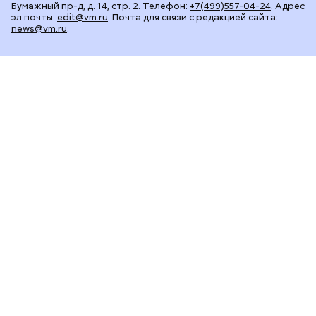
Бумажный пр-д, д. 14, стр. 2. Телефон:
+7(499)557-04-24
. Адрес
эл.почты:
edit@vm.ru
. Почта для связи с редакцией сайта:
news@vm.ru
.