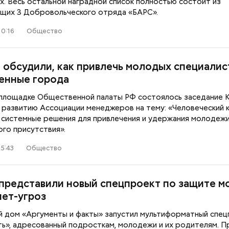
х. Весь остальной наградной список полностью состоит из
щих 3 Добровольческого отряда «БАРС».
10:16
Общество
 обсудили, как привлечь молодых специалис
енные города
Построю замок, тигра
Стресс живет в 
приручу: топ-7 самых
простые техник
 площадке Общественной палаты РФ состоялось заседание 
интересных площадок для
помогут снизить
 развитию Ассоциации менеджеров на тему: «Человеческий 
детского досуга в Москве
 системные решения для привлечения и удержания молодежи
го присутствия».
5:43
Общество
 представили новый спецпроект по защите 
нет-угроз
й дом «Аргументы и факты» запустил мультиформатный спец
еть», адресованный подросткам, молодежи и их родителям. 