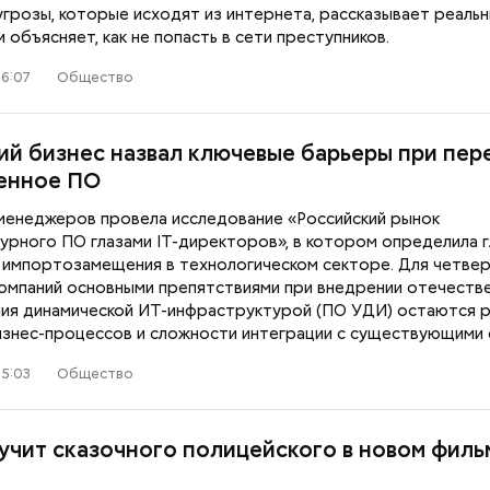
угрозы, которые исходят из интернета, рассказывает реаль
 объясняет, как не попасть в сети преступников.
16:07
Общество
ий бизнес назвал ключевые барьеры при пер
енное ПО
менеджеров провела исследование «Российский рынок
урного ПО глазами IT-директоров», в котором определила 
 импортозамещения в технологическом секторе. Для четве
компаний основными препятствиями при внедрении отечеств
ния динамической ИТ-инфраструктурой (ПО УДИ) остаются р
изнес-процессов и сложности интеграции с существующими 
15:03
Общество
Как получить до 100 тысяч
Как узнать, снес
рублей от государства при
реновации в Мос
трудной ситуации: кто может
искать информа
вучит сказочного полицейского в новом филь
претендовать и какие нужны
документы