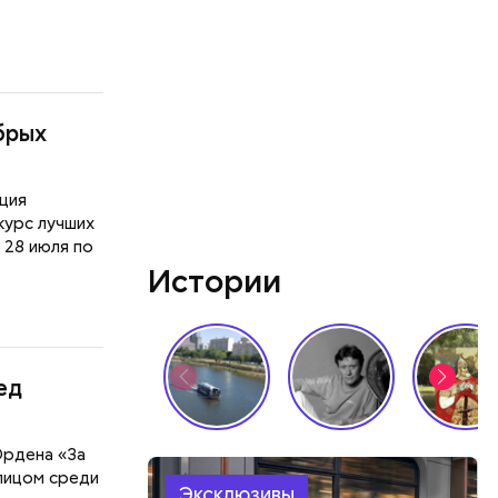
брых
ция
курс лучших
 28 июля по
Истории
ед
Ордена «За
лицом среди
Эксклюзивы