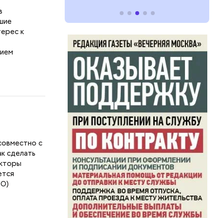
в
шие
терес к
лием
я
совместно с
ак сделать
акторы
ется
EO)