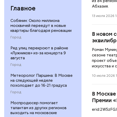
из 84 регион
Абхазия.
Главное
13 июля 2026 1
Собянин: Около миллиона
москвичей переедут в новые
квартиры благодаря реновации
В новом 
Город
эквилибр
Ряд улиц перекроют в районе
Роман Мунин,
«Лужников» из-за концерта 9
сезоне теат
августа
проект объе
Город
искусства и
Метеоролог Паршина: В Москве
10 июля 2026 1
на следующей неделе
похолодает до 16-21 градуса
Город
В Москве
Премии 
Моспродюсер помогает
талантам из других регионов
erid:2W5zFG
выходить на московские