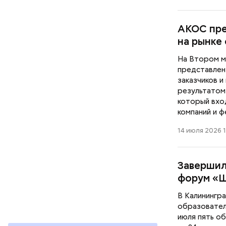
АКОС пре
на рынке
На Втором м
представлен
заказчиков и
результатом
который вхо
компаний и ф
14 июля 2026 1
Завершил
форум «
В Калинингр
образовател
июля пять о