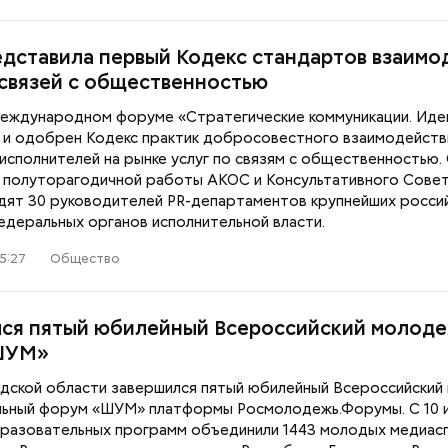
дставила первый Кодекс стандартов взаимо
 связей с общественностью
еждународном форуме «Стратегические коммуникации. Ид
 и одобрен Кодекс практик добросовестного взаимодейств
 исполнителей на рынке услуг по связям с общественностью.
 полуторагодичной работы АКОС и Консультативного Совет
дят 30 руководителей PR-департаментов крупнейших росси
едеральных органов исполнительной власти.
5:27
Общество
ся пятый юбилейный Всероссийский молод
ШУМ»
адской области завершился пятый юбилейный Всероссийски
ьный форум «ШУМ» платформы Росмолодежь.Форумы. С 10 и
бразовательных программ объединили 1443 молодых медиас