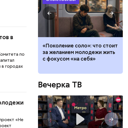
тов в
теле: четыре
«Поколение соло»: что стоит
и, которые
за желанием молодежи жить
Комитета по
 тревогу
с фокусом «на себя»
капитал
 в городах
Вечерка ТВ
молодежи
проект «Не
Проект