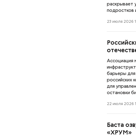
раскрывает 
подростков и
23 июля 2026 
Российск
отечеств
Ассоциация 
инфраструкт
барьеры для
российских 
для управле
остановки б
22 июля 2026 
Как поменять батареи дома и
не получить штраф
Баста оз
«ХРУМ»