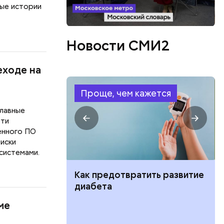
ные истории
Новости СМИ2
еходе на
Проще, чем кажется
главные
рти
енного ПО
иски
системами.
ут ли дом по
Как предотвратить развитие
кве: где
диабета
цию и сроки
ме