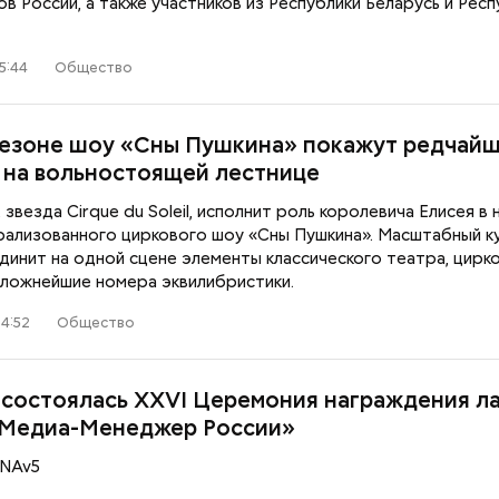
ов России, а также участников из Республики Беларусь и Рес
5:44
Общество
сезоне шоу «Сны Пушкина» покажут редчай
 на вольностоящей лестнице
 звезда Cirque du Soleil, исполнит роль королевича Елисея в
рализованного циркового шоу «Сны Пушкина». Масштабный к
динит на одной сцене элементы классического театра, цирк
 сложнейшие номера эквилибристики.
4:52
Общество
 состоялась XXVI Церемония награждения л
«Медиа-Менеджер России»
JNAv5