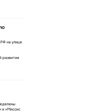
ую
РФ на улице
й развития
ределены
 и «Миссис