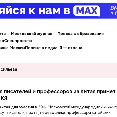
ета
Московский журнал
Пресса в образовании
ео
Спецпроекты
иша Москвы
Первые в медиа. Я — страна
асильева
я писателей и профессоров из Китая примет
МКЯ
 Китая для участия в 39-й Московской международной книжн
дут писатели, поэты, переводчики, профессора китайских