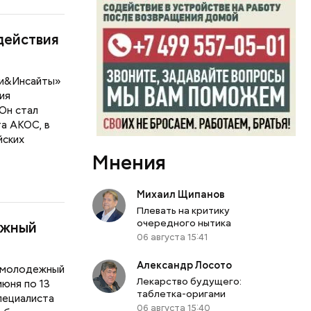
действия
еи&Инсайты»
ия
 Он стал
а АКОС, в
йских
Мнения
Михаил Щипанов
Плевать на критику
очередного нытика
ежный
06 августа 15:41
Александр Лосото
й молодежный
Лекарство будущего:
юня по 13
таблетка-оригами
пециалиста
06 августа 15:40