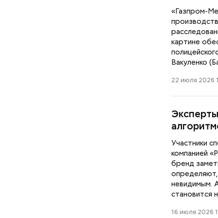
«Газпром-Ме
производств
расследован
картине обес
полицейског
Вакуленко (Б
22 июля 2026 
Эксперты
алгоритм
Участники с
компанией «Р
бренд замет
определяют, 
невидимым. А
становится 
16 июля 2026 1