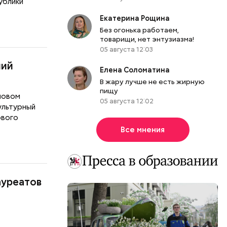
публики
Екатерина Рощина
Без огонька работаем,
товарищи, нет энтузиазма!
05 августа 12:03
ший
Елена Соломатина
В жару лучше не есть жирную
пищу
 новом
05 августа 12:02
ультурный
ового
Все мнения
ауреатов