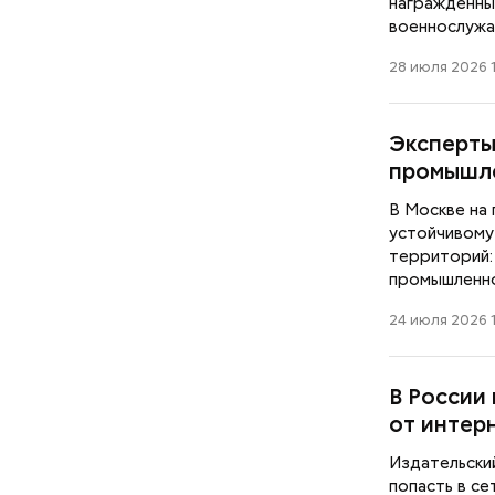
награжденны
военнослужа
28 июля 2026 
Эксперты
промышл
В прокат выходит новый
фильм «Чучело»: стоит ли
В Москве на
смотреть и что говорят
устойчивому
критики
территорий:
промышленно
24 июля 2026 1
В России
от интер
Издательски
попасть в с