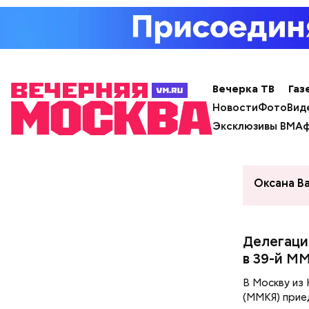
Вечерка ТВ
Газ
Новости
Фото
Вид
Эксклюзивы ВМ
Аф
Оксана В
Делегаци
в 39-й М
В Москву из
(ММКЯ) прие