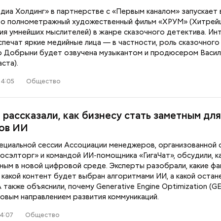
диа Холдинг» в партнерстве с «Первым каналом» запускает 
о полнометражный художественный фильм «ХРУМ» (Хитрей
ия умнейших мыслителей) в жанре сказочного детектива. Ин
печат яркие медийные лица — в частности, роль сказочного
о Добрыни будет озвучена музыкантом и продюсером Васи
аста).
14:05
Общество
 рассказали, как бизнесу стать заметным дл
ов ИИ
пециальной сессии Ассоциации менеджеров, организованной 
осэлторг» и командой ИИ‑помощника «ГигаЧат», обсудили, к
ным в новой цифровой среде. Эксперты разобрали, какие ф
какой контент будет выбран алгоритмами ИИ, а какой остан
 также объяснили, почему Generative Engine Optimization (G
новым направлением развития коммуникаций.
4:07
Общество