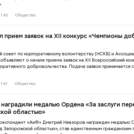
.
1:43
Общество
л прием заявок на XII конкурс «Чемпионы до
й совет по корпоративному волонтерству (НСКВ) и Ассоциа
бъявляют о начале приема заявок на XII Всероссийский кон
поративного добровольчества. Подача заявок принимается с
1:41
Общество
 наградили медалью Ордена «За заслуги пер
кой областью»
респондент «АиФ» Дмитрий Невзоров награжден медалью 
ед Запорожской областью», став единственным гражданским 