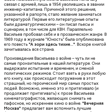
связал с армией, лишь в 1954 уволившись в звании
инженер-капитана. Причиной этого решения,
указанной в рапорте, стало желание заниматься
литературой. Первые его литературные опыты
были драматургическими – он писал пьесы и
сценарии, в том числе для КВН. Параллельно
Васильев пробовал себя и в прозаическом жанре. В
1969 году в журнале "Юность" была опубликована
его повесть
"А зори здесь тихие…"
. Вскоре книгой
зачитывалась вся страна.
Произведения Васильева о войне – чуть ли не
самые пронзительные в нашей литературе. Они
выдержали испытание и временем, и сменой
политических режимов. Стоит взять в руки любую
его книгу, как происходит погружение в этот
страшный, но героический мир самых простых
людей. Возможно, именно это и притягивало (и
продолжает притягивать) к прозе Васильева
кинематографистов, желающих снимать не
пафосное, но искреннее кино о войне.
"Вечерняя
Москва"
предлагает вам вспомнить лучшие