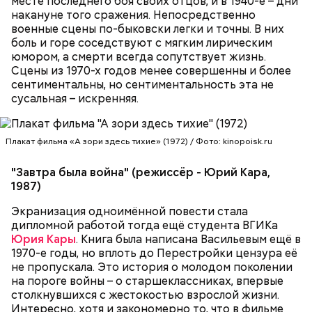
месте последнего боя своих отцов, и в 1940-е – дни
накануне того сражения. Непосредственно
военные сцены по-быковски легки и точны. В них
боль и горе соседствуют с мягким лирическим
юмором, а смерти всегда сопутствует жизнь.
Сцены из 1970-х годов менее совершенны и более
сентиментальны, но сентиментальность эта не
сусальная – искренняя.
Плакат фильма «А зори здесь тихие» (1972) / Фото: kinopoisk.ru
"Завтра была война" (режиссёр - Юрий Кара,
1987)
Экранизация одноимённой повести стала
дипломной работой тогда ещё студента ВГИКа
Юрия Кары
. Книга была написана Васильевым ещё в
1970-е годы, но вплоть до Перестройки цензура её
не пропускала. Это история о молодом поколении
на пороге войны – о старшеклассниках, впервые
столкнувшихся с жестокостью взрослой жизни.
Интересно, хотя и закономерно то, что в фильме