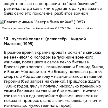
акцент сделан на репрессии, на "разоблачение"
режима, тогда как в книге для автора куда важнее
было само это поколение, разбитое войной.
Плакат фильма «Завтра была война» (1987) / Фото: kinopoisk.ru
"Я - русский солдат" (режиссёр - Андрей
Малюков, 1995)
В разное время экранизировать роман
"В списках
не значился"
о молодом выпускнике военного
училища, попавшего в самое пекло битвы за
Брестскую крепость, планировали и Леонид Быков,
и Вадим Абдрашитов. Но Быкову помешала ранняя
смерть, а Абдрашитову – национальность главной
героини (был запрёт на съемки). Пришлось ждать
1990-х годов. Фильм получил несколько премий, но
самим Васильевым так и не был принят – писатель
считал, что в односерийном фильме невозможно
показать процесс становления человека (от почти
мальчика до мужественного героя).