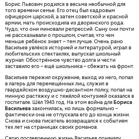
Борис Львович родился в весьма необычной для
того времени семье. Его отец был кадровым
офицером царской, а затем советской и красной
армии, мать происходила из дворянского рода.
Чудо, что они миновали репрессий. Сыну они почти
не рассказывали о прошлом, считая, что чем
меньше ребёнок знает – тем лучше. Очень рано
Васильев увлёкся историей и литературой, играл в
любительских спектаклях, выпускал школьный
журнал. Обострённое чувство долга и чести
заставило его – ещё школьника – сбежать на фронт.
Васильев пережил окружение, выход из него, попал
в лагерь для перемещённых лиц, служил в
гвардейском воздушно-десантном полку, попал на
минную растяжку и с тяжёлой контузией оказался в
госпитале. Шёл 1943 год. На этом война для
Бориса
Васильева
закончилась, но лишь формально –
фактически она не отпускала его до конца жизни.
Снова и снова писатель возвращался к событиям
тех лет на страницах своих романов.
Свою послевоенную жизнь Васильев поначалу