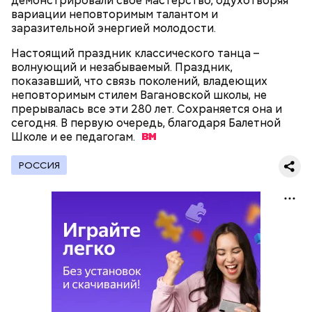
демонстрировали свое мастерство, одухотворяя
вариации неповторимым талантом и
Фото: «Уиллоу» (Willow, 1988)
заразительной энергией молодости.
Настоящий праздник классического танца –
волнующий и незабываемый. Праздник,
показавший, что связь поколений, владеющих
неповторимым стилем Вагановской школы, не
прерывалась все эти 280 лет. Сохраняется она и
Мадмартиган, «Уиллоу» (Willow, 1988)
сегодня. В первую очередь, благодаря Балетной
Школе и ее
педагогам.
Virtual Insanity (из альбома "Travelling Without
Moving", 1996)
РОССИЯ
Пародия на популярные в 1980-е годы шпионские
триллеры и экзотические мелодрамы многих