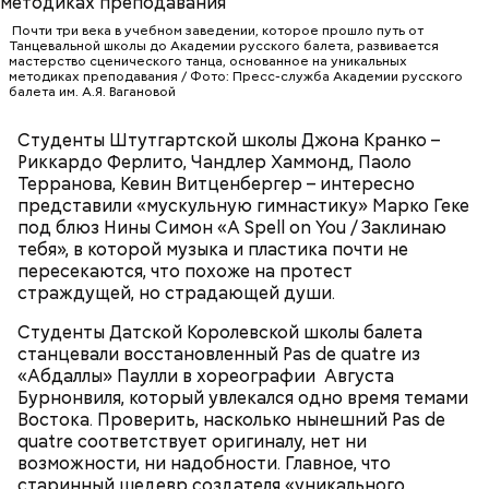
Почти три века в учебном заведении, которое прошло путь от
Танцевальной школы до Академии русского балета, развивается
мастерство сценического танца, основанное на уникальных
методиках преподавания / Фото: Пресс-служба Академии русского
Попав под власть чар Фэй, Джек соглашается, и как
балета им. А.Я. Вагановой
по нотам разыгрывает «иллюзию убийства». После
того, как девушка исчезает, полиция, мафия и Винс
Студенты Штутгартской школы Джона Кранко –
начинают охотиться за Джеком, чтобы выяснить,
Риккардо Ферлито, Чандлер Хаммонд, Паоло
где деньги и… «труп» Фэй. В 1989 году фильм
Терранова, Кевин Витценбергер – интересно
получил гран-при Кинофестиваля детективного
представили «мускульную гимнастику» Марко Геке
кино в Коньяке (Франция) и приобрел статус
под блюз Нины Симон «A Spell on You / Заклинаю
культового. Во многом этому способствовала
тебя», в которой музыка и пластика почти не
искренняя манера игры Килмера, получившего
пересекаются, что похоже на протест
возможность сниматься вместе с супругой.
страждущей, но страдающей души.
Студенты Датской Королевской школы балета
станцевали восстановленный Pas de quatre из
Молодая красавица Фэй Форрестер (Джоан Уэйли-
«Абдаллы» Паулли в хореографии Августа
Килмер) помогает своему любовнику Винсу (Майкл
Бурнонвиля, который увлекался одно время темами
Мэдсен) совершить дерзкое ограбление двух
Востока. Проверить, насколько нынешний Pas de
членов мафии и забрать у них чемоданчик с
King for a Day (из альбома "Synkronized", 1999)
quatre соответствует оригиналу, нет ни
огромной суммой денег. Парочка отправляется в
возможности, ни надобности. Главное, что
автомобильное путешествие подальше от места
старинный шедевр создателя «уникального
происшествия. «Вырубив» Винса, Фэй обращается