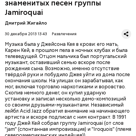
знаменитых песен группы
Prada". Последний на сегодняшний день
студийный альбом группы, "Rock Dust Light Star"
Jamiroquai
Четвёртому альбому предшествовал сингл
вышел лишь пять лет спустя - в 2010 году.
"Deeper Underground"
, написанный для фильма
Дмитрий Жигайло
Роланда Эммериха
"Годзилла"
(1998). Jamiroquai
продемонстрировали возможность работать в
30 декабря 2013 13:43
Развлечения
более тяжёлом стиле, а песня заняла первое место в
Великобритании. Альбом
"Synkronized"
(1999) был
Музыка была у Джейсона Кея в крови: его мать,
исполнен в традиционных для группы стилях фанк
Карен Кей, в прошлом пела в ночных клубах и была
и эйсид-джаз. Бешеной популярности
телеведущей. Отцом мальчика был португальский
предыдущего диска он не достиг, но разошёлся по
музыкант, оставивший семью вскоре после
всему миру в количестве четырёх миллионов копий.
рождения сына. Возможно, именно отсутствие
За выступлением на легендарном фестивале
твёрдой руки и побудило Джея уйти из дома после
Вторым альбомом, "The Return Of The Space
Woodstock в 1999 году последовал двухлетний
окончания школы. На улицах он зарабатывал, как
Cowboy" (1994), группа закрепила успех, однако
перерыв, после которого вышел альбом
"A Funk
мог, включая торговлю наркотиками и воровство.
настоящим прорывом стала пластинка
"Travelling
Odyssey"
(2001), на котором преобладало
Скопив немного денег, он купил ударную
Without Moving"
1996 года. Сингл
"Virtual Insanity"
электронное звучание.
установку и записал несколько демо-композиций
("Виртуальное безумие") произвёл настоящий
МУЗЫКА
со своими друзьями-музыкантами. Независимый
фурор: в 1997 году клип на эту песню получил
лейбл Acid Jazz обратил внимание на начинающего
четыре награды MTV, а сама песня в 1998 году была
артиста и вскоре подписал с ним контракт. В 1991
отмечена премией Grammy в номинации "Лучшее
году Джей Кей собрал группу Jamiroquai (от слов
вокальное поп-исполнение дуэтом или группой".
"jam" (спонтанная импровизация) и "Iroquois" (племя
Международными хитами также стали песни
североамериканских индейцев)).