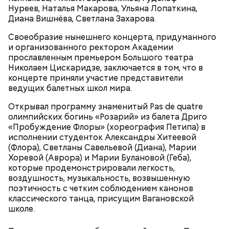
«Светлым» стал и сам Бэтмен — блондин Килмер и
Нуреев, Наталья Макарова, Ульяна Лопаткина,
его фирменная улыбка добавили мрачному герою
Диана Вишнёва, Светлана Захарова.
харизмы, но лишили загадочности. В контексте
шумахеровской буффонады это было вполне
Своеобразие нынешнего концерта, придуманного
правильным решением.
и организованного ректором Академии
прославленным премьером Большого театра
Николаем Цискаридзе, заключается в том, что в
концерте приняли участие представители
ведущих балетных школ мира.
White Knuckle Ride (из альбома "Rock Dust Light
Фото: «Бэтмен навсегда» (Batman Forever, 1995)
Star", 2010)
Открывал программу знаменитый Pas de quatre
олимпийских богинь «Розарий» из балета Дриго
«Пробуждение Флоры» (хореография Петипа) в
исполнении студенток Александры Хитеевой
(Флора), Светланы Савельевой (Диана), Марии
Бэтмен/Брюс Уэйн, «Бэтмен навсегда»
Хоревой (Аврора) и Марии Булановой (Геба),
которые продемонстрировали легкость,
(Batman Forever, 1995)
воздушность, музыкальность, возвышенную
поэтичность с четким соблюдением канонов
классического танца, присущим Вагановской
школе.