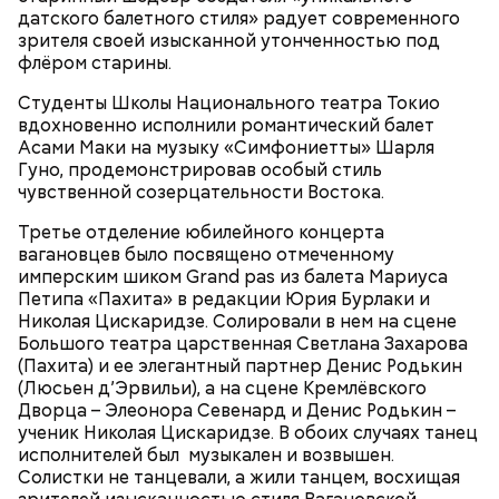
датского балетного стиля» радует современного
за помощью к частному детективу Джеку и просит
зрителя своей изысканной утонченностью под
его сымитировать ее смерть.
флёром старины.
Студенты Школы Национального театра Токио
вдохновенно исполнили романтический балет
Асами Маки на музыку «Симфониетты» Шарля
Гуно, продемонстрировав особый стиль
чувственной созерцательности Востока.
Третье отделение юбилейного концерта
вагановцев было посвящено отмеченному
имперским шиком Grand pas из балета Мариуса
Петипа «Пахита» в редакции Юрия Бурлаки и
Фото: «Убей меня снова» (Kill Me Again, 1989)
Николая Цискаридзе. Солировали в нем на сцене
Большого театра царственная Светлана Захарова
(Пахита) и ее элегантный партнер Денис Родькин
Deeper Underground (из альбома "Synkronized",
(Люсьен д’Эрвильи), а на сцене Кремлёвского
1999)
Дворца – Элеонора Севенард и Денис Родькин –
ученик Николая Цискаридзе. В обоих случаях танец
Джек Эндрюс, «Убей меня снова» (Kill
исполнителей был музыкален и возвышен.
Me Again, 1989)
Солистки не танцевали, а жили танцем, восхищая