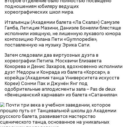
Второе отделение было полностью посвящено
Однажды Килмер до такой степени вжился в роль,
You Give Me Something (из альбома "A Funk
подношениям юбиляру ведущих
что прыгнул со сцены и сломал себе руку. В 1992
Odyssey", 2001)
хореографических школ мира.
году за эту работу он был номинирован на премию
MTV Movie Awards в категории «Лучший актер».
Итальянцы (Академии балета «Ла Скала») Самуэле
Гамба, Летиция Мазини, Даниэле Бонелли блестяще
исполнили изящную, не лишенную лукавого юмора
композицию Ролана Пети «Gymnopedie»,
поставленную на музыку Эрика Сати.
Фото: «Дорз» (The Doors, 1991)
Затем следовали два виртуозных дуэта в
хореографии Петипа. Москвичи Елизавета
Кокорева и Денис Захаров, вдохновенно исполнили
дуэт Медоры и Конрада из балета «Корсар», а
корейцы (Академия танца Университета искусств
Джим Моррисон, «Дорз» (The Doors,
Кореи) Сонми Пак и Джунён Янг под
одобрительные аплодисменты зала – Pas de deux
1991)
«Венецианский карнавал» из балета «Сатанилла».
Little L (из альбома "A Funk Odyssey", 2001)