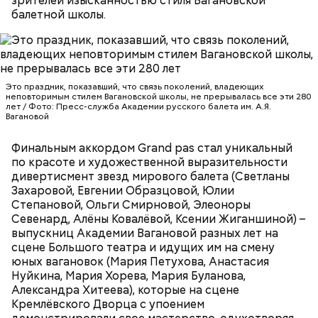
зрителей изысканностью стиля Вагановской
балетной школы.
В этой удивительно красивой приключенческой
сказке Рона Ховарда Килмер исполнил роль
мошенника, но при этом искусного и доблестного
Это праздник, показавший, что связь поколений, владеющих
воина Мадмартигана, который помогает главному
неповторимым стилем Вагановской школы, не прерывалась все эти 280
лет / Фото: Пресс-служба Академии русского балета им. А.Я.
герою доставить чудесную девочку Элору к
Вагановой
родителям. Снятый задолго до «Властелина колец»
и совершенных компьютерных технологий,
Финальным аккордом Grand pas стал уникальный
сегодня «Уиллоу» все так же вызывает интерес и
по красоте и художественной выразительности
поражает воображение. Удивительно, но в 1988
дивертисмент звезд мирового балета (Светланы
году главной «приманкой» для зрителей был не
Захаровой, Евгении Образцовой, Юлии
Cosmic Girl (из альбома "Travelling Without
фэнтезийный сюжет, а именно 29-летний Килмер,
Степановой, Ольги Смирновой, Элеоноры
Moving", 1996)
незадолго до этого сыгравший в мегауспешном
Севенард, Алёны Ковалёвой, Ксении Жиганшиной) –
фильме «Лучший стрелок». На съемках актер
выпускниц Академии Вагановой разных лет на
познакомился со своей будущей женой Джоан
сцене Большого театра и идущих им на смену
Уэйли.
юных вагановок (Мария Петухова, Анастасия
Нуйкина, Мария Хорева, Мария Буланова,
Александра Хитеева), которые на сцене
Кремлёвского Дворца с упоением