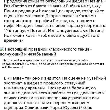
Продолжил концерт безусловный шедевр Петипа –
По данным на 2013 год, ремейк телевизионного
Pas d’action из балета «Наяда и Рыбак» на музыку
фильма «Сделано в Лос-Анджелесе» занимает 119-
Пуни в редакции Николая Цискаридзе, который со
е место в списке 250 лучших фильмов по версии
сцены Кремлёвского Дворца сказал: «Когда мы
IMDb. В картине рассказывается о противостоянии
говорим о хореографии Петипа, мы говорим о
банды Нила Макколи (Роберт Де Ниро), в которую
мифе. Ни один человек не имеет права утверждать:
входят Крис Шихерлис, Майкл Черитто (Том
“Мы танцуем Петипа”. Мы танцуем всё а-ля Петипа!
Seven Days in Sunny June (из альбома "Dynamite",
Сайзмор) и Трехо (Дэнни Трехо), и
Но я очень хотел, чтобы всё это было в духе того
2005)
бескомпромиссного полицейского Винсента Ханны
времени».
(Аль Пачино). По иронии судьбы Килмер играет
роль, которую первоначально исполнил Питер
Добсон в «Сделано в Лос-Анджелесе». Тот же
Добсон играл Элвиса Пресли в фильме «Форрест
Гамп» (1994), а Килмер выступил в образе короля
Настоящий праздник классического танца – волнующий и
незабываемый / Фото: Пресс-служба Академии русского балета им.
рок-н-ролла фильме «Настоящая любовь» (1993).
А.Я. Вагановой
В «Наяде» так оно и видится. На сцене не музейный
экспонат, а шедевр прошлого, созвучный
нынешнему времени. Цискаридзе бережно, со
знанием дела отнесся к работе мэтра, деликатно и
стилистически точно восполняя утраченное или
Фото: «Схватка» (Heat, 1995)
дополняя текст в связи с переосмыслением
сценария. Солировали Марко Юусела (Рыбак