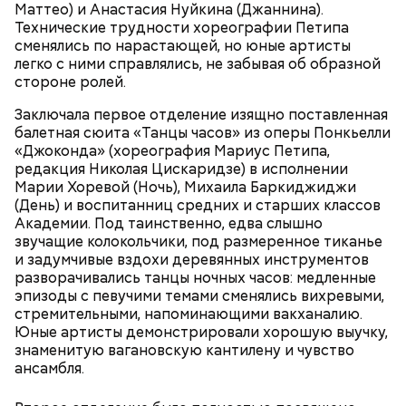
Маттео) и Анастасия Нуйкина (Джаннина).
Технические трудности хореографии Петипа
сменялись по нарастающей, но юные артисты
Feels Just Like It Should (из альбома "Dynamite",
легко с ними справлялись, не забывая об образной
2005)
стороне ролей.
Крис Шихерлис, «Схватка» (Heat, 1995)
Заключала первое отделение изящно поставленная
балетная сюита «Танцы часов» из оперы Понкьелли
«Джоконда» (хореография Мариус Петипа,
редакция Николая Цискаридзе) в исполнении
Марии Хоревой (Ночь), Михаила Баркиджиджи
Впечатляющий набор эпизодов из биографии
(День) и воспитанниц средних и старших классов
Джима Моррисона
и одна из самых насыщенных
Академии. Под таинственно, едва слышно
ролей Килмера. Несмотря на то, что Оливер Стоун
звучащие колокольчики, под размеренное тиканье
серьёзно исказил историю The Doors и занимался
и задумчивые вздохи деревянных инструментов
откровенным мифотворчеством, картина стала
разворачивались танцы ночных часов: медленные
одним из главных фильмов о рок-музыке. В
эпизоды с певучими темами сменялись вихревыми,
стремлении максимально слиться со своим
стремительными, напоминающими вакханалию.
персонажем, на площадке и вне нее Вэл просил
Юные артисты демонстрировали хорошую выучку,
называть себя Джимом. Как и в «Совершенно
знаменитую вагановскую кантилену и чувство
секретно!» он сам исполнил все песни, причем так,
ансамбля.
что бывшие участники группы иногда не могли
отличить его исполнение от оригинальной записи.