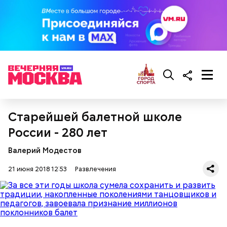
Подробнее о карьере и тяжелых периодах
в жизни
Старейшей балетной школе
Вэла Килмера
— в материале «ВМ».
России - 280 лет
Валерий Модестов
21 июня 2018 12:53
Развлечения