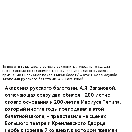
Для роли царя Филиппа II Килмер набрал больше 20
килограммов веса. Ежедневно он проводил час в
руках гримеров, которые «старили» его и
накладывали шрам на лицо. Гримеры старались
сделать лицо артиста похожим на исторический
облик Филиппа, известный по древним
изображениям и реконструкции черепа, а сам
Килмер часами сидел в архивах и библиотеках,
чтобы его герой выглядел максимально натурально.
За все эти годы школа сумела сохранить и развить традиции,
накопленные поколениями танцовщиков и педагогов, завоевала
признание миллионов поклонников балет / Фото: Пресс-служба
Академии русского балета им. А.Я. Вагановой
Академия русского балета им. А.Я. Вагановой,
отмечающая сразу два юбилея – 280-летие
своего основания и 200-летие Мариуса Петипа,
который многие годы преподавал в этой
балетной школе, – представила на сценах
Большого театра и Кремлёвского Дворца
необыкновенный концерт, в котором приняли