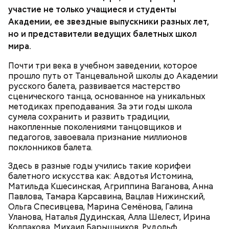
Фото: «Александр» (Alexander, 2004)
участие не только учащиеся и студенты
Академии, ее звездные выпускники разных лет,
но и представители ведущих балетных школ
мира.
Филипп II Македонский, «Александр»
Почти три века в учебном заведении, которое
прошло путь от Танцевальной школы до Академии
(Alexander, 2004)
русского балета, развивается мастерство
сценического танца, основанное на уникальных
методиках преподавания. За эти годы школа
сумела сохранить и развить традиции,
В третьем фильме тетралогии о Бэтмене Вэл
накопленные поколениями танцовщиков и
Килмер пошел на рискованный шаг, согласившись
педагогов, завоевала признание миллионов
заменить устоявшегося в этой роли Майкла Китона.
поклонников балета.
Фанаты Тёмного рыцаря не знали как реагировать
на происходящее, но премьера расставила все по
Здесь в разные годы учились такие корифеи
своим местам. На смену мраку должен прийти свет
балетного искусства как: Авдотья Истомина,
— такова была философия Джоэля Шумахера,
Матильда Кшесинская, Агриппина Ваганова, Анна
превратившего «готический» детектив в некое
Павлова, Тамара Карсавина, Вацлав Нижинский,
подобие грандиозного парка развлечений со
Ольга Спесивцева, Марина Семёнова, Галина
звездами первой величины (Томми Ли Джонс, Джим
Уланова, Наталья Дудинская, Алла Шелест, Ирина
Керри, Николь Кидман, Крис О'Доннелл и другие).
Колпакова, Михаил Барышников, Рудольф