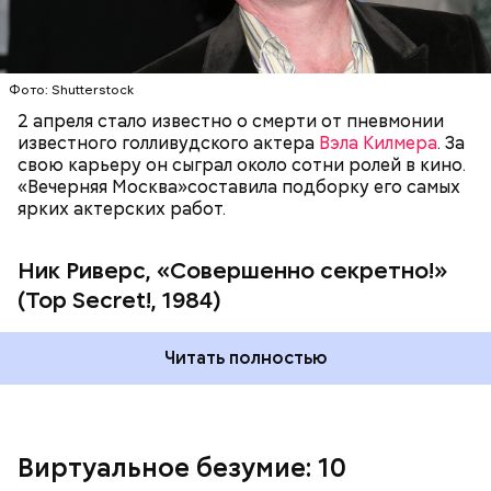
Фото: Shutterstock
"Вечерняя Москва"
предлагает вашему вниманию
подборку самых популярных композиций
2 апреля стало известно о смерти от пневмонии
Jamiroquai.
Фото: «Совершенно секретно!» (Top Secret!, 1984)
известного голливудского актера
Вэла Килмера
. За
свою карьеру он сыграл около сотни ролей в кино.
«Вечерняя Москва»составила подборку его самых
ярких актерских работ.
Ник Риверс, «Совершенно секретно!»
(Top Secret!, 1984)
Читать полностью
Довольно разноплановым получился диск
"Dynamite" (2005), в котором традиционный фанк
сочетается с элементами диско, рока и смус-джаза.
Песня "Seven Days in Sunny June" попала в
Виртуальное безумие: 10
саундтрек популярного фильма "Дьявол носит