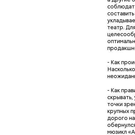
соблюдать
составить
укладывае
театр. Дл
целесообр
оптимальн
продакшн-
- Как про
Насколько
неожиданн
- Как пра
скрывать,
точки зре
крупных п
дорого на
обернулся
мюзикл «А