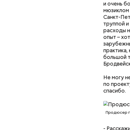
и очень б
мюзиклом 
Санкт-Пет
труппой и
расходы н
опыт – хот
зарубежны
практика,
большой т
Бродвейск
Не могу н
по проект
спасибо.
Продюсер п
- Расскаж