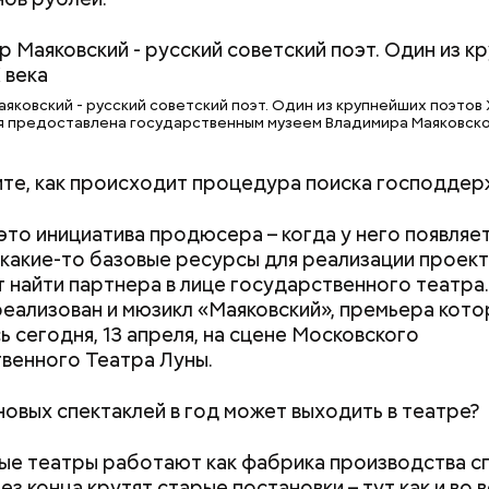
яковский - русский советский поэт. Один из крупнейших поэтов 
 предоставлена государственным музеем Владимира Маяковск
Дебошир и «гроза»
Маникюр кокош
ите, как происходит процедура поиска господдер
силовиков: кто такой Роберт
украшу: тренды
Гилман, которого просят
Москве летом 2
, это инициатива продюсера – когда у него появляе
освободить США
 какие-то базовые ресурсы для реализации проект
 найти партнера в лице государственного театра.
еализован и мюзикл «Маяковский», премьера кот
ь сегодня, 13 апреля, на сцене Московского
венного Театра Луны.
 новых спектаклей в год может выходить в театре?
ые театры работают как фабрика производства сп
ез конца крутят старые постановки – тут как и во 