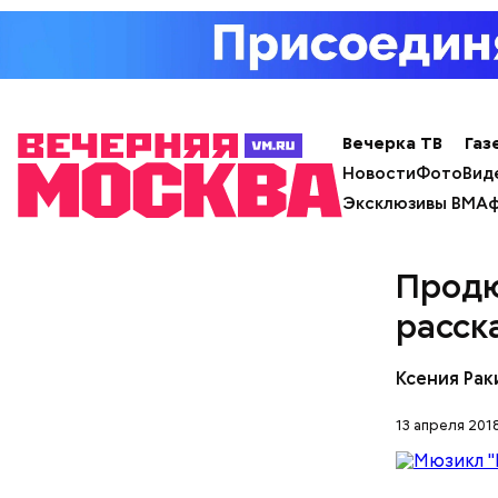
Вечерка ТВ
Газ
Новости
Фото
Вид
Эксклюзивы ВМ
Аф
Продю
расск
Ксения Рак
13 апреля 2018