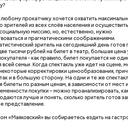
ку?
, любому прокатчику хочется охватить максималь
о зрителей из всех слоёв населения и осуществить 
 социальную миссию, но, естественно, нужно
воваться и прагматическими соображениями.
тистический зритель на сегодняшний день готов 
ве тысячи рублей на билет в театр, большая цена
окупателя - как правило, билет покупается не один
я всей семьи. Когда спектакль уже идет на сцене, 
некоторые корректировки ценообразования, приче
так и в большую сторону. На одни и те же спектак
 билеты по разным ценам, в зависимости от мест 
еменности покупки – можно проанализировать, ка
одаются лучше и понять, сколько зритель готов за
е представление.
лом «Маяковский» вы собираетесь ездить на гастр