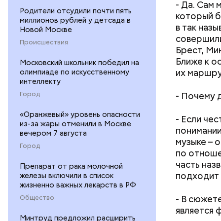
- Да. Сам
Родители отсудили почти пять
который б
миллионов рублей у детсада в
в так наз
Новой Москве
совершили
Происшествия
Брест, Мин
Ближе к о
Московский школьник победил на
их маршру
олимпиаде по искусственному
интеллекту
- Почему 
Город
«Оранжевый» уровень опасности
- Если чес
из-за жары отменили в Москве
понимании
вечером 7 августа
музыке – 
Город
по отноше
часть наз
Препарат от рака молочной
подходит 
железы включили в список
жизненно важных лекарств в РФ
- В сюжет
Общество
является 
Минтруд предложил расширить