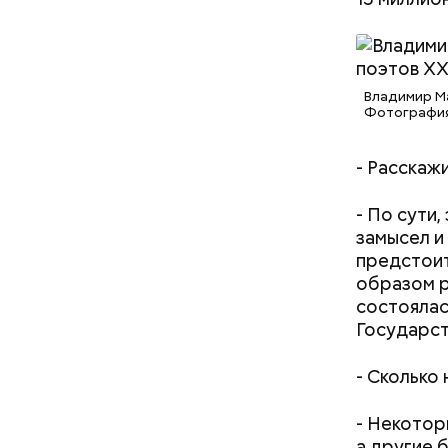
Владимир Ма
Фотография
- Расскаж
- По сути
замысел и
предстоит
образом р
состоялас
Государст
- Сколько
- Некотор
а другие б