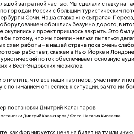
ольшой затратной частью. Мы сделали ставку на га
по городам России с большим туристическим пот
ербург и Сочи. Наша ставка «не сыграла». Переез
 оборудованием обошлись безумно дорого, в итог
е окупились и проект пришлось закрыть. Это был 
я бы потому, что мы поняли - нельзя пытаться делат
х схем работы – в нашей стране пока очень слабо
 которая работает, скажем в Нью-Йорке и Лондоне 
уристический поток обеспечивает основную ауд
их и Вест-Эндовских мюзиклов.
е отметить, что все наши партнеры, участники и п
у с пониманием отнеслись к ситуации, за что им б
остановки Дмитрий Калантаров / Фото: Наталия Киселева
ите, как формируется цена на билет на ту или иную