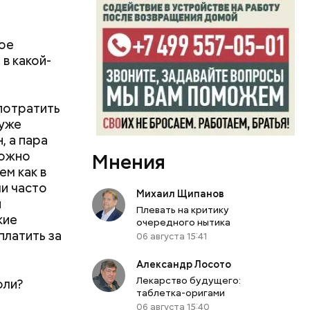
ное
в какой-
потратить
 уже
, а пара
можно
Мнения
м как в
ли часто
Михаил Щипанов
и
Плевать на критику
кие
очередного нытика
платить за
06 августа 15:41
Александр Лосото
Лекарство будущего:
оли?
таблетка-оригами
06 августа 15:40