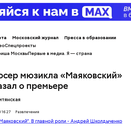
ета
Московский журнал
Пресса в образовании
ео
Спецпроекты
иша Москвы
Первые в медиа. Я — страна
сер мюзикла «Маяковский»
азал о премьере
итянская
 16:27
Развлечения