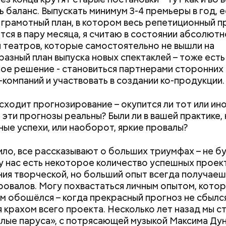
 баланс. Выпускать минимум 3-4 премьеры в год, е
 грамотный план, в котором весь репетиционный 
тся в пару месяца, я считаю в состоянии абсолют
я театров, которые самостоятельно не вышли на
азный план выпуска новых спектаклей – тоже есть
ое решение - становиться партнерами сторонних
компаний и участвовать в создании ко-продукции.
исходит прогнозирование – окупится ли тот или ин
 эти прогнозы реальны? Были ли в вашей практике,
ые успехи, или наоборот, яркие провалы?
вило, все рассказывают о больших триумфах – не б
 у нас есть некоторое количество успешных проек
ния творческой, но больший опыт всегда получаеш
Как поменять батареи дома и
Как получить до
ровалов. Могу похвастаться личным опытом, кото
не получить штраф
рублей от госу
м обошёлся – когда прекрасный прогноз не сбылся
трудной ситуац
 крахом всего проекта. Несколько лет назад мы с
претендовать и
лые паруса», с потрясающей музыкой Максима Ду
документы