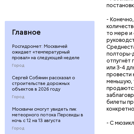
постанов
- Конечно
количеств
Главное
то мере и
руководст
Среднеста
Росгидромет: Москвичей
ожидает «температурный
полторы-д
провал» на следующей неделе
отпугнёт п
Город
или 3-4 дл
провести 
Сергей Собянин рассказал о
меньшую, 
строительстве дорожных
продаются
объектов в 2026 году
заблаговр
Город
билеты пр
конкретно
Москвичи смогут увидеть пик
метеорного потока Персеиды в
ночь с 12 на 13 августа
- С мюзик
Город