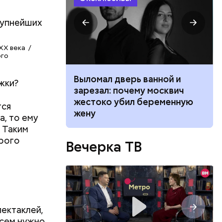
XX века /
ого
ником
Выломал дверь ванной и
жки?
 маникюра в
зарезал: почему москвич
026
жестоко убил беременную
тся
жену
а, то ему
 Таким
орого
Вечерка ТВ
ектаклей,
всем нужно