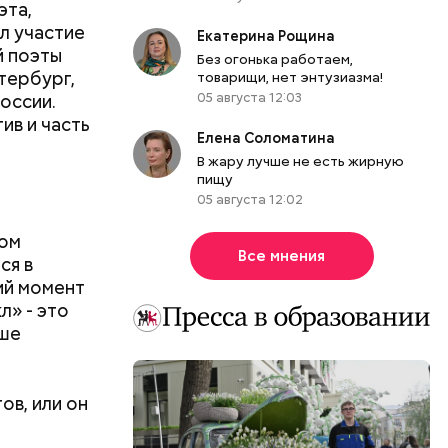
эта,
л участие
Екатерина Рощина
й поэты
Без огонька работаем,
тербург,
товарищи, нет энтузиазма!
России.
05 августа 12:03
ив и часть
Елена Соломатина
В жару лучше не есть жирную
пищу
05 августа 12:02
ком
Все мнения
ся в
ий момент
л» - это
ьше
ов, или он