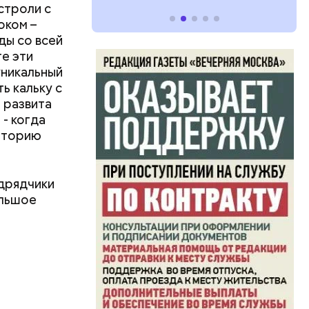
строли с
оком –
ды со всей
е эти
уникальный
ь кальку с
 развита
- когда
иторию
одрядчики
ольшое