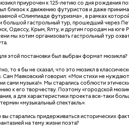
 мюзикл приурочен к 125-летию со дня рождения по
ыл близок к движению футуристов и даже принима
ываемой «Олимпиаде футуризма» , в рамках которо
 большой гастрольный тур, прошедший через Пе
ск, Одессу, Крым, Ялту, и другим городам на юге 
сени мы хотим организовать гастрольный тур охват
та.
для этой постановки был выбран формат мюзикла?
тно, то я бы не сказал, что это мюзикл в классичес
. Сам Маяковский говорил: «Мои стихи не нуждают
они сами музыка!». Мы старались соблюсти этическ
нию к его творчеству. Поэтому «городской мюзик
вания, а для характеристики проекта все-таки бол
термин «музыкальный спектакль».
е вы старались придерживаться исторических факт
фантазией на тему жизни поэта?