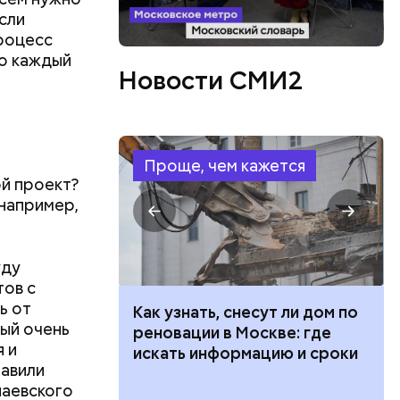
сли
процесс
но каждый
Новости СМИ2
Проще, чем кажется
ой проект?
 например,
уду
тов с
ь от
 100 тысяч
Как узнать, снесут ли дом по
рый очень
дарства при
реновации в Москве: где
 и
ии: кто может
искать информацию и сроки
тавили
 какие нужны
наевского