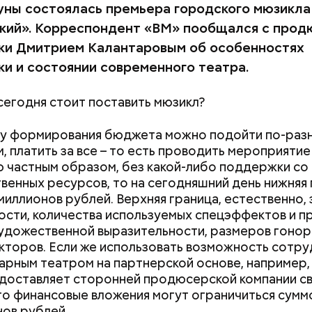
уны состоялась премьера городского мюзикла
кий». Корреспондент «ВМ» пообщался с про
ки Дмитрием Калантаровым об особенностях
ки и состоянии современного театра.
 сегодня стоит поставить мюзикл?
су формирования бюджета можно подойти по-разн
м, платить за все – то есть проводить мероприятие
 частным образом, без какой-либо поддержки со
венных ресурсов, то на сегодняшний день нижняя 
миллионов рублей. Верхняя граница, естественно, 
сти, количества используемых спецэффектов и п
удожественной выразительности, размеров гонор
кторов. Если же использовать возможность сотру
арным театром на партнерской основе, например,
доставляет сторонней продюсерской компании с
то финансовые вложения могут ограничиться суммо
нов рублей.