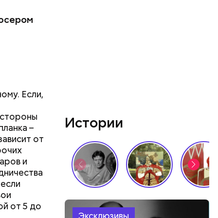
дюсером
ому. Если,
 стороны
Истории
планка –
зависит от
рочих
аров и
дничества
 если
вои
й от 5 до
Эксклюзивы