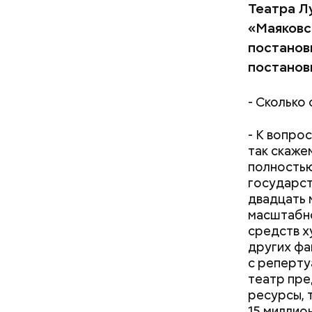
Театра Л
«Маяковс
постанов
постанов
- Сколько
- К вопро
так скаже
полностью
государст
двадцать 
масштабно
средств х
других фа
с реперту
театр пре
ресурсы, 
15 миллио