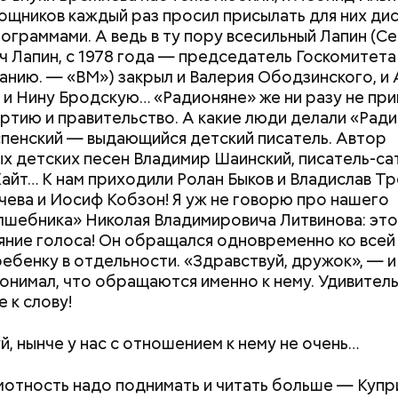
ощников каждый раз просил присылать для них дис
ограммами. А ведь в ту пору всесильный Лапин
(Се
ч Лапин, с 1978 года — председатель Госкомитета
словить, а кроме того пустословить, болтать;
щанию. —
«ВМ»
)
закрыл и Валерия Ободзинского, и
одничать;
 и Нину Бродскую… «Радионяне» же ни разу не пр
ся, что по поводу, что без повода.
артию и правительство. А какие люди делали «Рад
пенский — выдающийся детский писатель. Автор
х детских песен Владимир Шаинский, писатель-са
айт… К нам приходили Ролан Быков и Владислав Тр
чева и Иосиф Кобзон! Я уж не говорю про нашего
шебника» Николая Владимировича Литвинова: это
яние голоса! Он обращался одновременно ко всей 
ебенку в отдельности. «Здравствуй, дружок», — и
онимал, что обращаются именно к нему. Удивител
 к слову!
Как получить до 100 тысяч
Как узнать, снес
рублей от государства при
реновации в Мос
, нынче у нас с отношением к нему не очень…
трудной ситуации: кто может
искать информа
претендовать и какие нужны
мотность надо поднимать и читать больше — Купр
документы