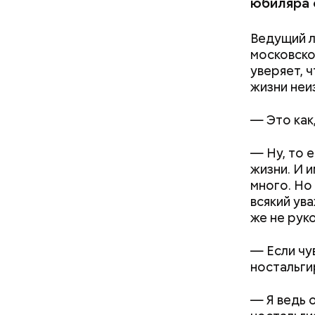
примирит
юбиляра о
А еще з
найти в
Ведущий л
московско
уверяет, ч
жизни неи
—
Это как
—
Ну, то 
жизни. И 
много. Но
всякий ув
же не рук
—
Если чу
ностальги
—
Я ведь 
Что нуж