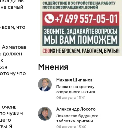
И когда мы
 не самый
 всем, что
а Ахматова
ль должен
ак
Мнения
ьзя
еству или
потому что
ь
Михаил Щипанов
молитва,
Плевать на критику
олитвы и
очередного нытика
мысл его
06 августа 15:41
я очень
Александр Лосото
 по чужим
Лекарство будущего:
шего
таблетка-оригами
вы. Я
06 августа 15:40