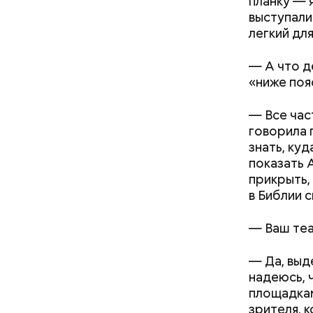
планку — 
выступали
легкий для
—
А что д
«ниже поя
—
Все час
говорила 
знать, куд
показать А
Первое и 
прикрыть,
наказанию
в Библии с
оказаться
строгий по
—
Ваш теа
отказа от
совершенн
—
Да, выд
надеюсь, 
площадкам
зрителя, 