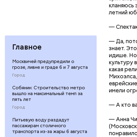
кланяюсь 
летний юб
—
Спектак
—
Да, пот
Главное
знает. Эт
идише. Но
культуру 
Москвичей предупредили о
грозе, ливне и граде 6 и 7 августа
какая рел
Михоэлса,
Город
еврейские
Собянин: Строительство метро
имели огр
вышло на максимальный темп за
пять лет
—
А кто в
Город
Фото: glava.
—
Анна Чи
Питьевую воду раздадут
(Московск
пассажирам столичного
транспорта из-за жары 6 августа
понравило