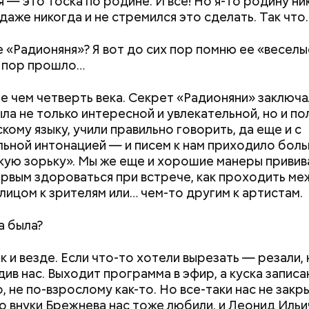
я — это тоска по родине. И все! Но я-то родину ни
 даже никогда и не стремился это сделать. Так что
е «Радионяня»? Я вот до сих пор помню ее «веселы
х пор прошло…
 чем четверть века. Секрет «Радионяни» заключал
Хотела спасти малыша: как
«Тяжелейшая
ыла не только интересной и увлекательной, но и по
мать и сын погибли при
психоэмоционал
кому языку, учили правильно говорить, да еще и с
падении из окна в Раменском
для мужчины»: ч
ьной интонацией — и писем к нам приходило боль
гинекомастия
ую зорьку». Мы же еще и хорошие манеры привива
рвым здороваться при встрече, как проходить ме
лицом к зрителям или… чем-то другим к артистам.
а была?
ак и везде. Если что-то хотели вырезать — резали, 
ив нас. Выходит программа в эфир, а куска записа
 не по-взрослому как-то. Но все-таки нас не закр
о внуки Брежнева нас тоже любили, и Леонид Ильи