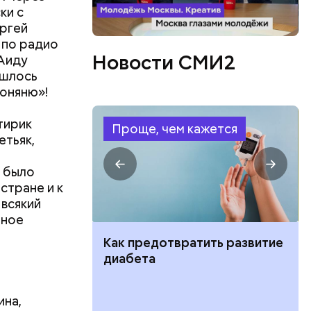
ки с
ргей
 по радио
Новости СМИ2
 Аиду
ишлось
ионяню»!
тирик
Проще, чем кажется
етьяк,
 было
стране и к
 всякий
ьное
ут ли дом по
Как предотвратить развитие
кве: где
диабета
цию и сроки
ина,