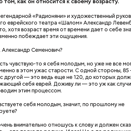
ься с теми, с кем вы в ссоре.
 том, как он относится к своему возрасту.
а эти две недели можно привести в гармонию дух и
нутренний баланс и, что важно, навести порядок в 
егендарной «Радионяни» и художественный руко
го еврейского театра «Шалом» Александр Левен
то, хотя возраст время от времени дает о себе знат
зменно побеждает эти ощущения.
, Александр Семенович?
есть чувствую-то я себя молодым, но уже не все мо
именно в этом ужас старости. С одной стороны, 85
 с другой — это ведь еще не 120, до которых дол
ажающий себя еврей. Доживу ли — это уж как случ
оводим этим процессом.
вствуете себя молодым, значит, по прошлому не
руете?
очень внимательно отношусь к слову и должен сказ
но делать в Успенский пост: