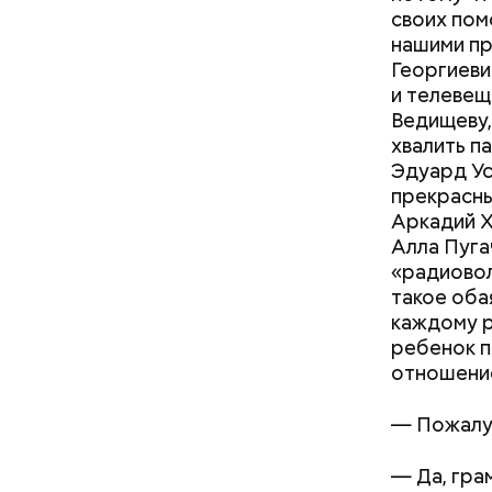
своих пом
нашими пр
Георгиеви
скверно
и телеве
чревоуг
Ведищеву,
гневать
хвалить п
Эдуард Ус
прекрасны
Аркадий Х
Алла Пуга
«радиовол
такое оба
каждому р
ребенок п
отношение
Как поменять батареи дома и
не получить штраф
—
Пожалуй
—
Да, гра