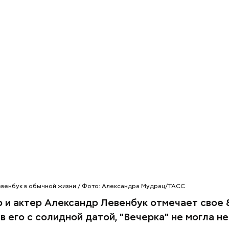
олезно хотя бы в это время обуздывать свою гор
ебя в руки, искореняя зловредные привычки.
омогать тем, кому тяжело, нищим, в том числе, с
венбук в обычной жизни / Фото: Александра Мудрац/ТАСС
твие в отношениях, не допускать ссор.
 и актер Александр Левенбук отмечает свое 
ет возможность очиститься, укротить нрав, избав
 его с солидной датой, "Вечерка" не могла н
, обуздать похоть, побороть свои зависимости,