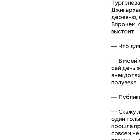
Тургенева
Джигархан
деревню, 
Впрочем, 
выстоит.
—
Что для
—
В моей 
сей день ж
Как и в др
анекдотах
полувека.
—
Публика
—
Скажу л
один толь
прошла пр
совсем не