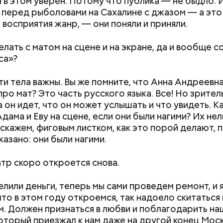
я в этом уверен. Потому что публика — не быдло. 
 перед рыболовами на Сахалине с джазом — а это
 восприятия жанр, — они поняли и приняли.
елать с матом на сцене и на экране, да и вообще со
са»?
ти тела важны. Вы же помните, что Анна Андреевн
про мат? Это часть русского языка. Все! Но зрите
а он идет, что он может услышать и что увидеть. К
дама и Еву на сцене, если они были нагими? Их нел
основное: нельзя относиться к посту как к мученич
 скажем, фиговым листком, как это порой делают, 
. Это и не испытание в полной мере, а возможност
казано: они были нагими.
 наедине с Богом. Ваши помощники в это время — 
ст и отказ от удовольствий для тела и духа. Без м
тр скоро откроется снова.
 увеселений пост стал бы просто диетой, а ведь с
о не в этом.
елили деньги, теперь мы сами проведем ремонт, и 
что в этом году откроемся, так надоело скитаться
. Должен признаться в любви и поблагодарить на
который приезжал к нам даже на другой конец Моск