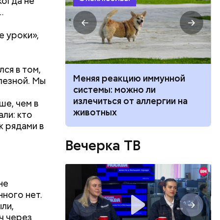
когда не
…
е уроки»,
ся в том,
Меняя реакцию иммунной
лезной. Мы
ьная травма
системы: можно ли
то такое
излечиться от аллергии на
ше, чем в
животных
ли: кто
ж рядами в
Вечерка ТВ
не
нного нет.
ыли,
ч через