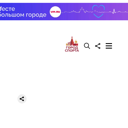
а огне.
инчиков,
сть
кой
ыбу и