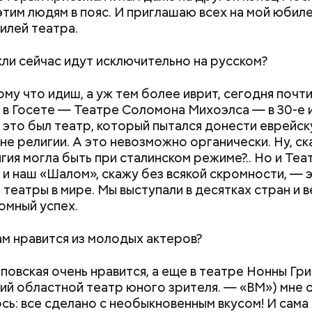
этим людям в пояс. И приглашаю всех на мой юбилей
илей театра.
ли сейчас идут исключительно на русском?
ому что идиш, а уж тем более иврит, сегодня почти
о в Госете — Театре Соломона Михоэлса — в 30-е 
 это был театр, который пытался донести еврейс
вне религии. А это невозможно органически. Ну, ск
игия могла быть при сталинском режиме?.. Но и Теа
 и наш «Шалом», скажу без всякой скромности, — 
 театры в мире. Мы выступали в десятках стран и 
омный успех.
ам нравится из молодых актеров?
rk.gov.ru
повская очень нравится, а еще в театре Нонны Гр
ий областной театр юного зрителя. —
«ВМ»
)
мне 
сь: все сделано с необыкновенным вкусом! И сама