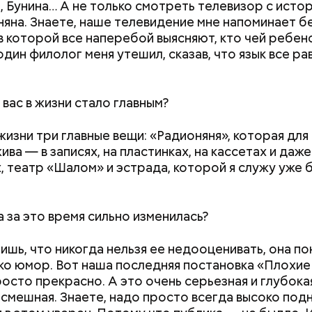
, Бунина… А не только смотреть телевизор с исто
яна. Знаете, наше телевидение мне напоминает 
в которой все наперебой выясняют, кто чей ребен
один филолог меня утешил, сказав, что язык все ра
 вас в жизни стало главным?
жизни три главные вещи: «Радионяня», которая для
ива — в записях, на пластинках, на кассетах и даже
угие посты, на пост Успенский нельзя:
, театр «Шалом» и эстрада, которой я служу уже 
 за это время сильно изменилась?
ишь, что никогда нельзя ее недооценивать, она по
Медовый спас: кр
ко юмор. Вот наша последняя постановка «Плохие
открытки для поз
осто прекрасно. А это очень серьезная и глубока
 смешная. Знаете, надо просто всегда высоко под