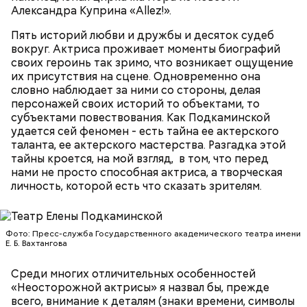
что бывшие участники группы иногда не могли
Александра Куприна «Allez!».
отличить его исполнение от оригинальной записи.
Однажды Килмер до такой степени вжился в роль,
Пять историй любви и дружбы и десяток судеб
You Give Me Something (из альбома "A Funk
что прыгнул со сцены и сломал себе руку. В 1992
вокруг. Актриса проживает моменты биографий
Odyssey", 2001)
году за эту работу он был номинирован на премию
своих героинь так зримо, что возникает ощущение
MTV Movie Awards в категории «Лучший актер».
их присутствия на сцене. Одновременно она
словно наблюдает за ними со стороны, делая
персонажей своих историй то объектами, то
субъектами повествования. Как Подкаминской
удается сей феномен - есть тайна ее актерского
таланта, ее актерского мастерства. Разгадка этой
Фото: «Дорз» (The Doors, 1991)
тайны кроется, на мой взгляд, в том, что перед
нами не просто способная актриса, а творческая
личность, которой есть что сказать зрителям.
Джим Моррисон, «Дорз» (The Doors,
Фото: Пресс-служба Государственного академического театра имени
1991)
Е. Б. Вахтангова
Среди многих отличительных особенностей
«Неосторожной актрисы» я назвал бы, прежде
всего, внимание к деталям (знаки времени, символы