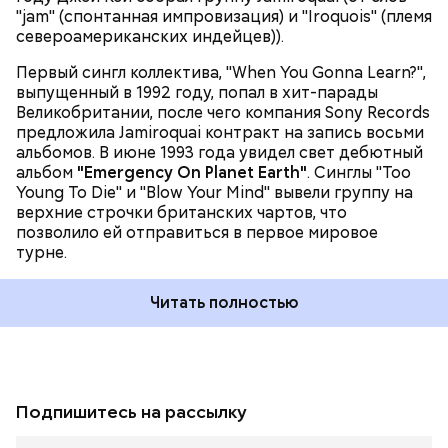
вокальное поп-исполнение дуэтом или группой".
"jam" (спонтанная импровизация) и "Iroquois" (племя
Международными хитами также стали песни
североамериканских индейцев)).
"Cosmic Girl" и "Alright".
Первый сингл коллектива, "When You Gonna Learn?",
выпущенный в 1992 году, попал в хит-парады
Великобритании, после чего компания Sony Records
предложила Jamiroquai контракт на запись восьми
альбомов. В июне 1993 года увидел свет дебютный
альбом
"Emergency On Planet Earth"
. Синглы "Too
Young To Die" и "Blow Your Mind" вывели группу на
верхние строчки британских чартов, что
позволило ей отправиться в первое мировое
турне.
Читать полностью
Подпишитесь на рассылку