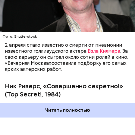
АКТЕРЫ
Фото: Shutterstock
"Вечерняя Москва"
предлагает вашему вниманию
подборку самых популярных композиций
2 апреля стало известно о смерти от пневмонии
Jamiroquai.
Фото: «Совершенно секретно!» (Top Secret!, 1984)
известного голливудского актера
Вэла Килмера
. За
свою карьеру он сыграл около сотни ролей в кино.
«Вечерняя Москва»составила подборку его самых
ярких актерских работ.
Ник Риверс, «Совершенно секретно!»
(Top Secret!, 1984)
Читать полностью
Довольно разноплановым получился диск
"Dynamite" (2005), в котором традиционный фанк
сочетается с элементами диско, рока и смус-джаза.