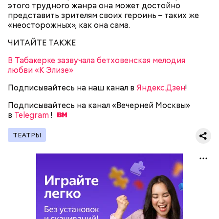
этого трудного жанра она может достойно
представить зрителям своих героинь – таких же
«неосторожных», как она сама.
Фото: «Уиллоу» (Willow, 1988)
ЧИТАЙТЕ ТАКЖЕ
В Табакерке зазвучала бетховенская мелодия
любви «К Элизе»
Подписывайтесь на наш канал в
Яндекс.Дзен
!
Мадмартиган, «Уиллоу» (Willow, 1988)
Подписывайтесь на канал «Вечерней Москвы»
в
Telegram
!
Virtual Insanity (из альбома "Travelling Without
Moving", 1996)
ТЕАТРЫ