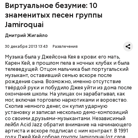
Песня "Seven Days in Sunny June" попала в
Виртуальное безумие: 10
саундтрек популярного фильма "Дьявол носит
знаменитых песен группы
Prada". Последний на сегодняшний день
студийный альбом группы, "Rock Dust Light Star"
Jamiroquai
Четвёртому альбому предшествовал сингл
вышел лишь пять лет спустя - в 2010 году.
"Deeper Underground"
, написанный для фильма
Дмитрий Жигайло
Роланда Эммериха
"Годзилла"
(1998). Jamiroquai
продемонстрировали возможность работать в
30 декабря 2013 13:43
Развлечения
более тяжёлом стиле, а песня заняла первое место в
Великобритании. Альбом
"Synkronized"
(1999) был
Музыка была у Джейсона Кея в крови: его мать,
исполнен в традиционных для группы стилях фанк
Карен Кей, в прошлом пела в ночных клубах и была
и эйсид-джаз. Бешеной популярности
телеведущей. Отцом мальчика был португальский
предыдущего диска он не достиг, но разошёлся по
музыкант, оставивший семью вскоре после
всему миру в количестве четырёх миллионов копий.
рождения сына. Возможно, именно отсутствие
За выступлением на легендарном фестивале
твёрдой руки и побудило Джея уйти из дома после
Вторым альбомом, "The Return Of The Space
Woodstock в 1999 году последовал двухлетний
окончания школы. На улицах он зарабатывал, как
Cowboy" (1994), группа закрепила успех, однако
перерыв, после которого вышел альбом
"A Funk
мог, включая торговлю наркотиками и воровство.
настоящим прорывом стала пластинка
"Travelling
Odyssey"
(2001), на котором преобладало
Скопив немного денег, он купил ударную
Without Moving"
1996 года. Сингл
"Virtual Insanity"
электронное звучание.
установку и записал несколько демо-композиций
("Виртуальное безумие") произвёл настоящий
МУЗЫКА
со своими друзьями-музыкантами. Независимый
фурор: в 1997 году клип на эту песню получил
лейбл Acid Jazz обратил внимание на начинающего
четыре награды MTV, а сама песня в 1998 году была
артиста и вскоре подписал с ним контракт. В 1991
отмечена премией Grammy в номинации "Лучшее
году Джей Кей собрал группу Jamiroquai (от слов