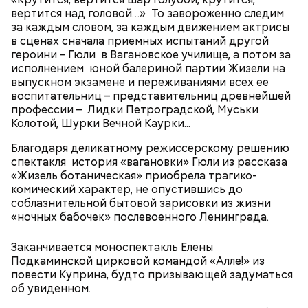
автомобильное путешествие подальше от места
вертится над головой…» То завороженно следим
происшествия. «Вырубив» Винса, Фэй обращается
за каждым словом, за каждым движением актрисы
за помощью к частному детективу Джеку и просит
в сценах сначала приемных испытаний другой
его сымитировать ее смерть.
героини – Гюли в Вагановское училище, а потом за
исполнением юной балериной партии Жизели на
выпускном экзамене и переживаниями всех ее
воспитательниц – представительниц древнейшей
профессии – Лидки Петроградской, Муськи
Колотой, Шурки Вечной Каурки...
Благодаря деликатному режиссерскому решению
спектакля история «вагановки» Гюли из рассказа
«Жизель ботаническая» приобрела трагико-
комический характер, не опустившись до
соблазнительной бытовой зарисовки из жизни
«ночных бабочек» послевоенного Ленинграда.
Фото: «Убей меня снова» (Kill Me Again, 1989)
Заканчивается моноспектакль Елены
Deeper Underground (из альбома "Synkronized",
Подкаминской цирковой командой «Алле!» из
1999)
повести Куприна, будто призывающей задуматься
об увиденном.
Джек Эндрюс, «Убей меня снова» (Kill