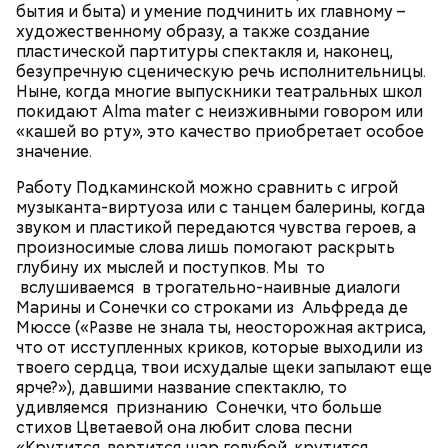
бытия и быта) и умение подчинить их главному –
Little L (из альбома "A Funk Odyssey", 2001)
художественному образу, а также создание
пластической партитуры спектакля и, наконец,
безупречную сценическую речь исполнительницы.
Ныне, когда многие выпускники театральных школ
покидают Alma mater с неизживными говором или
Попав под власть чар Фэй, Джек соглашается, и как
«кашей во рту», это качество приобретает особое
по нотам разыгрывает «иллюзию убийства». После
значение.
того, как девушка исчезает, полиция, мафия и Винс
начинают охотиться за Джеком, чтобы выяснить,
Работу Подкаминской можно сравнить с игрой
где деньги и… «труп» Фэй. В 1989 году фильм
музыканта-виртуоза или с танцем балерины, когда
получил гран-при Кинофестиваля детективного
звуком и пластикой передаются чувства героев, а
кино в Коньяке (Франция) и приобрел статус
произносимые слова лишь помогают раскрыть
культового. Во многом этому способствовала
глубину их мыслей и поступков. Мы то
искренняя манера игры Килмера, получившего
вслушиваемся в трогательно-наивные диалоги
возможность сниматься вместе с супругой.
Марины и Сонечки со строками из Альфреда де
Мюссе («Разве не знала ты, неосторожная актриса,
что от исступленных криков, которые выходили из
Молодая красавица Фэй Форрестер (Джоан Уэйли-
твоего сердца, твои исхудалые щеки запылают еще
Килмер) помогает своему любовнику Винсу (Майкл
ярче?»), давшими название спектаклю, то
Мэдсен) совершить дерзкое ограбление двух
удивляемся признанию Сонечки, что больше
членов мафии и забрать у них чемоданчик с
King for a Day (из альбома "Synkronized", 1999)
стихов Цветаевой она любит слова песни
огромной суммой денег. Парочка отправляется в
«Крутится, вертится шар голубой, крутится,