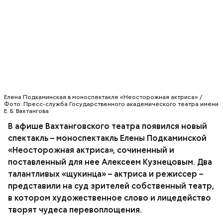
По данным на 2013 год, ремейк телевизионного
фильма «Сделано в Лос-Анджелесе» занимает 119-
е место в списке 250 лучших фильмов по версии
IMDb. В картине рассказывается о противостоянии
банды Нила Макколи (Роберт Де Ниро), в которую
входят Крис Шихерлис, Майкл Черитто (Том
Seven Days in Sunny June (из альбома "Dynamite",
Сайзмор) и Трехо (Дэнни Трехо), и
2005)
бескомпромиссного полицейского Винсента Ханны
Елена Подкаминская в моноспектакле «Неосторожная актриса» /
(Аль Пачино). По иронии судьбы Килмер играет
Фото: Пресс-служба Государственного академического театра имени
Е. Б. Вахтангова
роль, которую первоначально исполнил Питер
Добсон в «Сделано в Лос-Анджелесе». Тот же
В афише Вахтанговского театра появился новый
Добсон играл Элвиса Пресли в фильме «Форрест
спектакль – моноспектакль Елены Подкаминской
Гамп» (1994), а Килмер выступил в образе короля
«Неосторожная актриса», сочиненный и
рок-н-ролла фильме «Настоящая любовь» (1993).
поставленный для нее Алексеем Кузнецовым. Два
талантливых «щукинца» – актриса и режиссер –
представили на суд зрителей собственный театр,
в котором художественное слово и лицедейство
творят чудеса перевоплощения.