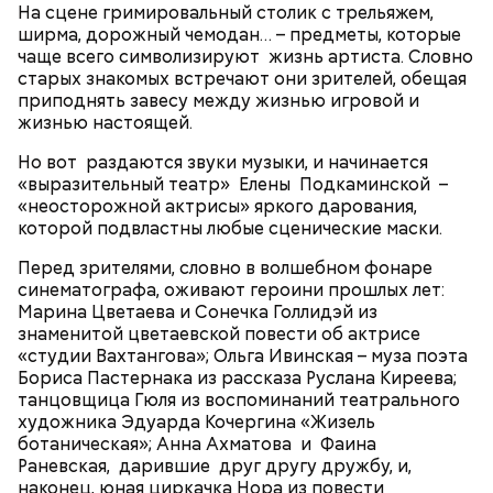
Фото: «Схватка» (Heat, 1995)
На сцене гримировальный столик с трельяжем,
ширма, дорожный чемодан… – предметы, которые
чаще всего символизируют жизнь артиста. Словно
старых знакомых встречают они зрителей, обещая
приподнять завесу между жизнью игровой и
Feels Just Like It Should (из альбома "Dynamite",
жизнью настоящей.
2005)
Крис Шихерлис, «Схватка» (Heat, 1995)
Но вот раздаются звуки музыки, и начинается
«выразительный театр» Елены Подкаминской –
«неосторожной актрисы» яркого дарования,
которой подвластны любые сценические маски.
Перед зрителями, словно в волшебном фонаре
Впечатляющий набор эпизодов из биографии
синематографа, оживают героини прошлых лет:
Джима Моррисона
и одна из самых насыщенных
Марина Цветаева и Сонечка Голлидэй из
ролей Килмера. Несмотря на то, что Оливер Стоун
знаменитой цветаевской повести об актрисе
серьёзно исказил историю The Doors и занимался
«студии Вахтангова»; Ольга Ивинская – муза поэта
откровенным мифотворчеством, картина стала
Бориса Пастернака из рассказа Руслана Киреева;
одним из главных фильмов о рок-музыке. В
танцовщица Гюля из воспоминаний театрального
стремлении максимально слиться со своим
художника Эдуарда Кочергина «Жизель
персонажем, на площадке и вне нее Вэл просил
ботаническая»; Анна Ахматова и Фаина
называть себя Джимом. Как и в «Совершенно
Раневская, дарившие друг другу дружбу, и,
секретно!» он сам исполнил все песни, причем так,
наконец, юная циркачка Нора из повести