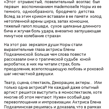
«Этот отрывистый, повелительный возглас был
Me Again, 1989)
первым воспоминанием mademoiselle Норы из ее
темного, однообразного, бродячего детства.
Вслед за этим криком вставали в ее памяти холод
нетопленной арены цирка, запах конюшни,
тяжелый галоп лошади, сухое щелканье длинного
В этой удивительно красивой приключенческой
бича и жгучая боль удара, внезапно заглушающая
сказке Рона Ховарда Килмер исполнил роль
минутное колебание страха».
мошенника, но при этом искусного и доблестного
воина Мадмартигана, который помогает главному
На этот раз зеркалом души Норы стали
герою доставить чудесную девочку Элору к
выразительные глаза актрисы Елены
родителям. Снятый задолго до «Властелина колец»
Подкаминской. Больше чем слова повести
и совершенных компьютерных технологий,
рассказали они о трагической судьбе юной
сегодня «Уиллоу» все так же вызывает интерес и
акробатки, в них мы читали страх, боль
поражает воображение. Удивительно, но в 1988
преодоления, всепоглощающую любовь и роковой
году главной «приманкой» для зрителей был не
шаг несчастной девушки.
Cosmic Girl (из альбома "Travelling Without
фэнтезийный сюжет, а именно 29-летний Килмер,
Moving", 1996)
незадолго до этого сыгравший в мегауспешном
Театр, сцена, спектакль, Декорации, актеры… Или
фильме «Лучший стрелок». На съемках актер
только одна актриса?! Не каждый даже опытный
познакомился со своей будущей женой Джоан
артист решится выступить в моноспектакле, хотя
Уэйли.
многие об этом мечтают. Нужен особый дар
перевоплощения и импровизации. Актриса Елена
Подкаминская решилась и доказала, что в рамках