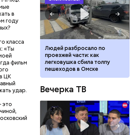
омые
ать в
ом году
вых?
го класса
ч: поможет ли
Людей разбросало по
: «Ты
ок сбросить
проезжей части: как
 моей
легковушка сбила толпу
огда фильм
пешеходов в Омске
ого
в ЦК
лавный
Вечерка ТВ
жать удар.
— это
чиной,
Московский