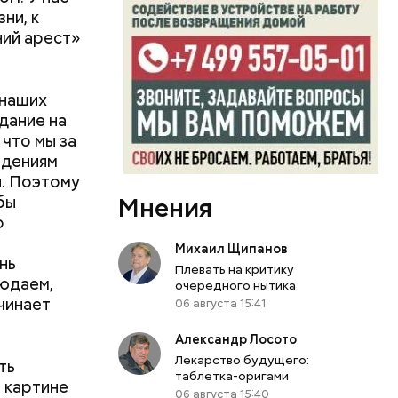
ни, к
ий арест»
 наших
адание на
что мы за
едениям
и. Поэтому
бы
Мнения
о
Михаил Щипанов
нь
Плевать на критику
людаем,
очередного нытика
чинает
06 августа 15:41
Александр Лосото
Лекарство будущего:
ть
таблетка-оригами
й картине
06 августа 15:40