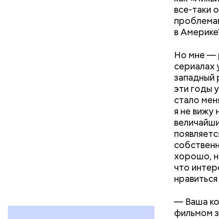
все-таки 
проблемам
в Америке
Но мне — 
сериалах у
западный 
эти годы 
стало мен
я не вижу
величайшим
появляетс
собственн
хорошо, н
что интер
нравиться
— Ваша ко
фильмом з