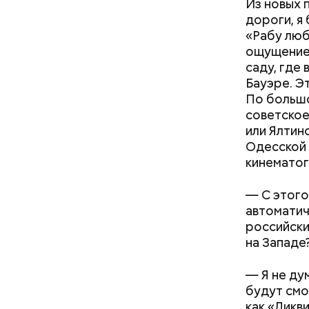
Из новых 
дороги, я
«Рабу люб
ощущение 
саду, где 
Бауэре. Э
По большо
советское
или Ялтин
Одесской 
кинематог
— С этог
автоматич
российски
на Западе
— Я не ду
будут смо
как «Ликв