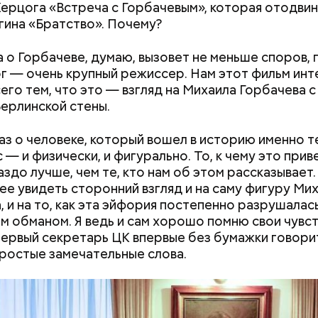
ерцога «Встреча с Горбачевым», которая отодви
гина «Братство». Почему?
 о Горбачеве, думаю, вызовет не меньше споров,
г — очень крупный режиссер. Нам этот фильм ин
его тем, что это — взгляд на Михаила Горбачева с
ерлинской стены.
аз о человеке, который вошел в историю именно те
 — и физически, и фигурально. То, к чему это прив
аздо лучше, чем те, кто нам об этом рассказывает.
е увидеть сторонний взгляд и на саму фигуру Ми
, и на то, как эта эйфория постепенно разрушалас
м обманом. Я ведь и сам хорошо помню свои чувст
первый секретарь ЦК впервые без бумажки говори
ростые замечательные слова.