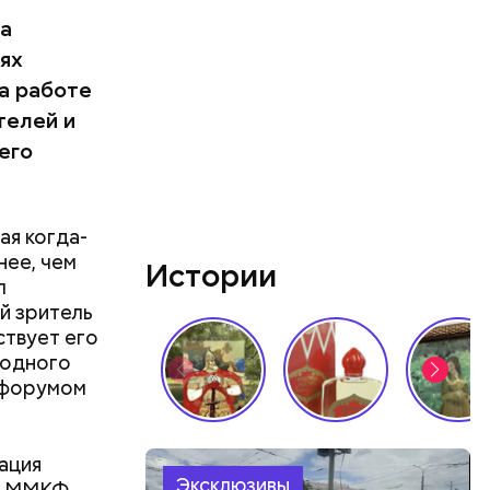
та
ях
на работе
телей и
его
ая когда-
ее, чем
Истории
л
й зритель
ствует его
родного
офорумом
ация
Эксклюзивы
я ММКФ.