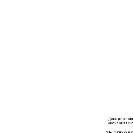
День рождени
«Вечерняя Мо
25 апрел