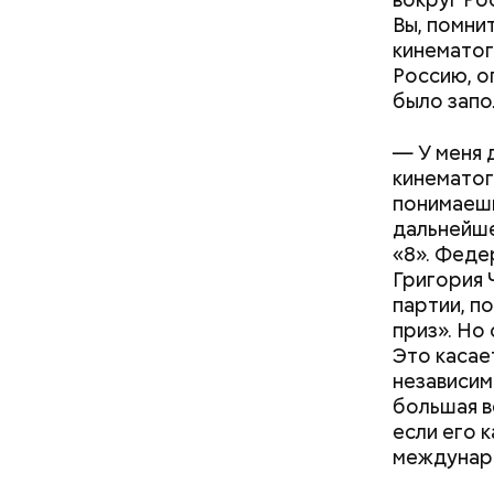
Вы, помни
кинематог
Россию, о
было запо
— У меня 
«Снизить градус опасности»:
кинематог
когда в Москве начнется
понимаешь
гроза и закончится жара
дальнейше
«8». Феде
Григория 
партии, п
приз». Но
Это касае
независим
большая в
если его 
междунар