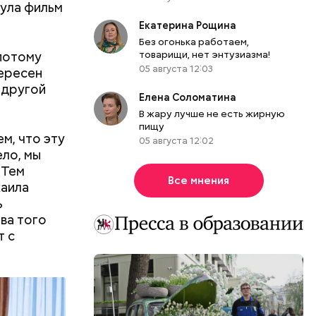
нула фильм
Екатерина Рощина
Без огонька работаем,
 потому
товарищи, нет энтузиазма!
05 августа 12:03
тересен
 другой
Елена Соломатина
В жару лучше не есть жирную
пищу
м, что эту
05 августа 12:02
ело, мы
 Тем
Все мнения
хаила
ь
ва того
т с