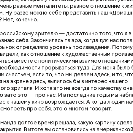
очень разные менталитеты, разное отношение к жиз
. Ну разве можно себе представить наш «Домашн
? Нет, конечно.
российскому зрителю — достаточно того, что я в
знаю себя. Закончилась та эра, когда для нас поп
рынок определяло уровень произведения. Потому 
увидели, как отношение к художественным произв
яться вместе с политическими взаимоотношениям
 необходимости прорываться туда. Для меня было 
 счастьем, если то, что мы делаем здесь, и то, чт
я на экране здесь, вылилось бы в интерес нашего
ого зрителя. И хотя это не всегда по качеству оче
о зато это — про нас. И в последние годы мы наб
ес к нашему кино возрождается. А когда людям на
 смотреть про себя, это о многом говорит.
манда долгое время решала, какую картину сдела
акрытия. В итоге вы остановились на американско