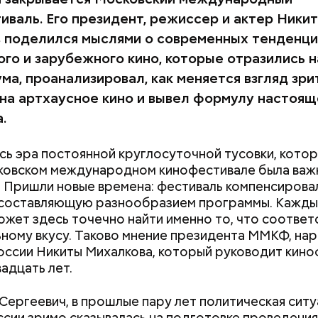
иваль. Его президент, режиссер и актер Ники
 поделился мыслями о современных тенденци
ого и зарубежного кино, которые отразились 
ма, проанализировал, как меняется взгляд зри
 на артхаусное кино и вывел формулу настоящ
.
сь эра постоянной круглосуточной тусовки, котор
ковском международном кинофестивале была важн
. Пришли новые времена: фестиваль компенсирова
 составляющую разнообразием программы. Кажды
ожет здесь точечно найти именно то, что соответ
ному вкусу. Таково мнение президента ММКФ, на
оссии Никиты Михалкова, который руководит кин
вадцать лет.
Сергеевич, в прошлые пару лет политическая ситу
ссии зримо сказывалась на подготовке проведени