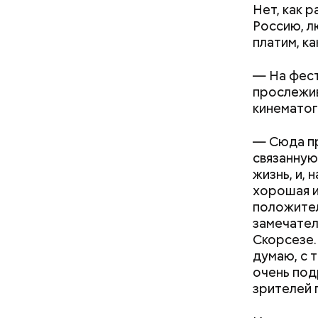
Нет, как р
Россию, л
платим, к
— На фест
прослежив
кинематог
— Сюда пр
связанную
жизнь, и,
хорошая и
положител
замечател
Скорсезе.
Как поменять батареи дома и
думаю, с 
не получить штраф
очень подр
зрителей 