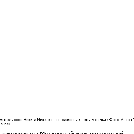
я режиссер Никита Михалков отпраздновал в кругу семьи / Фото: Антон 
сква»
я закрывается Московский международный