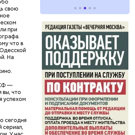
обо
дь свою
тное
ческом
или при
ографа.
му что в
 Одесской
й. На
кино.
МКФ —
 вы, что
я успехом
то сегодня
й сериал,
ом. У нас