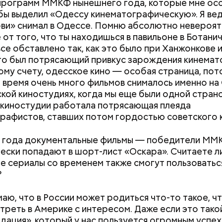
программ ММКФ нынешнего года, которые мне ос
 бы выделил «Одессу кинематографическую». Я ве
ви» снимал в Одессе. Помню абсолютно невероя
от того, что ты находишься в павильоне в Ботани
все обставлено так, как это было при Ханжонкове 
то был потрясающий привкус зарождения кинемат
му счету, одесское кино — особая страница, пото
 время очень много фильмов снималось именно на
ской киностудиях, когда мы еще были одной страно
киностудии работала потрясающая плеяда
рафистов, ставших потом гордостью советского 
о года документальные фильмы — победители М
ески попадают в шорт-лист «Оскара». Считаете ли
е сериалы со временем также смогут пользоватьс
?
маю, что в России может родиться что-то такое, ч
треть в Америке с интересом. Даже если это тако
идация», который у нас пользуется огромным успех