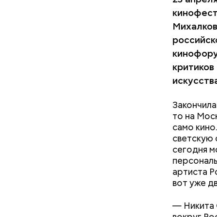
кинофест
Михалков
российск
кинофору
критиков
искусства
Закончила
то на Мос
само кино
светскую
сегодня м
персональ
артиста Р
вот уже д
— Никита 
вокруг Ро