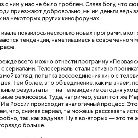
аз с ним у нас не было проблем. Слава богу, что сюд
юди приезжают добровольно, мы им деньги ведь за
ак на некоторых других кинофорумах.
ивале появилось несколько новых программ, в кот
аются тенденции, наметившиеся в современном 
рафе.
ежде всего можно отнести программу «Первая с
 с сериалами. Телесериалы стали активно проника
 на мой взгляд, попытка воссоединения кино с теле
дея. Тем более, это объединение, как мы знаем, п
ьные результаты — на телевидение сегодня уход
ьные режиссеры. Туда, например, ушел тот же Ма
 И в России происходит аналогичный процесс. Это
Как получить до 100 тысяч
Как узнать, снес
тем, что, снимая сериал, ты можешь рассказать ис
рублей от государства при
реновации в Мос
обно, так, как задумал. Ну а во-вторых — это те ж
трудной ситуации: кто может
искать информа
гораздо больше.
претендовать и какие нужны
документы