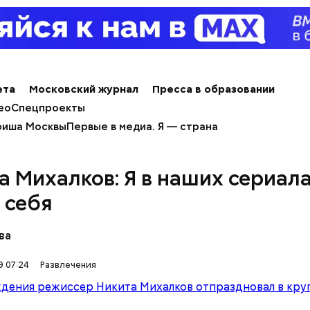
ета
Московский журнал
Пресса в образовании
ео
Спецпроекты
иша Москвы
Первые в медиа. Я — страна
а Михалков: Я в наших сериал
 себя
ва
9 07:24
Развлечения