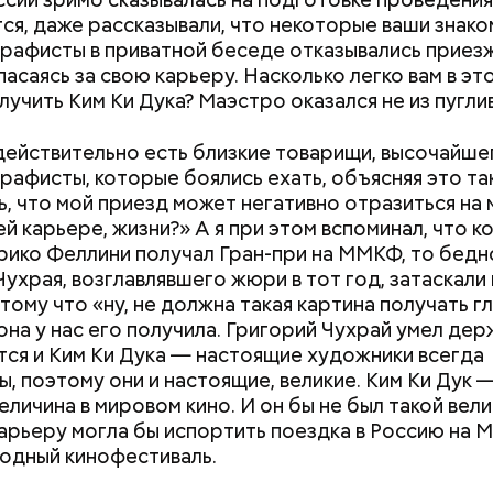
тся, даже рассказывали, что некоторые ваши знак
рафисты в приватной беседе отказывались приезж
пасаясь за свою карьеру. Насколько легко вам в эт
лучить Ким Ки Дука? Маэстро оказался не из пугли
действительно есть близкие товарищи, высочайше
Польза от сорняка: какие
Вода за 10 тыся
рафисты, которые боялись ехать, объясняя это так
витамины содержатся в
японский напит
, что мой приезд может негативно отразиться на
крапиве и можно ли ее есть
лишний вес
й карьере, жизни?» А я при этом вспоминал, что к
рико Феллини получал Гран-при на ММКФ, то бедн
Чухрая, возглавлявшего жюри в тот год, затаскали 
отому что «ну, не должна такая картина получать г
 она у нас его получила. Григорий Чухрай умел дер
тся и Ким Ки Дука — настоящие художники всегда
ы, поэтому они и настоящие, великие. Ким Ки Дук 
еличина в мировом кино. И он бы не был такой вели
карьеру могла бы испортить поездка в Россию на 
одный кинофестиваль.