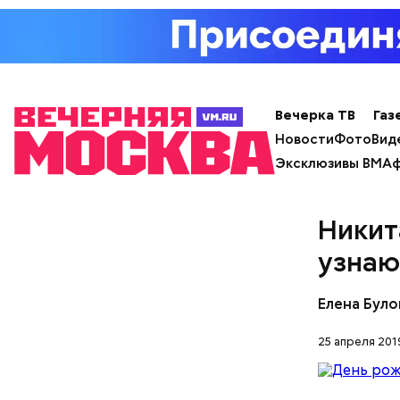
Вечерка ТВ
Газ
Новости
Фото
Вид
Эксклюзивы ВМ
Аф
Никит
узнаю
Елена Було
25 апреля 201