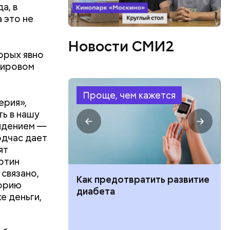
а, в
 это не
Новости СМИ2
орых явно
мировом
Проще, чем кажется
ерия»,
ть в нашу
видением —
одчас дает
ят
ртин
 связано,
ут ли дом по
Как предотвратить развитие
торию
кве: где
диабета
е деньги,
цию и сроки