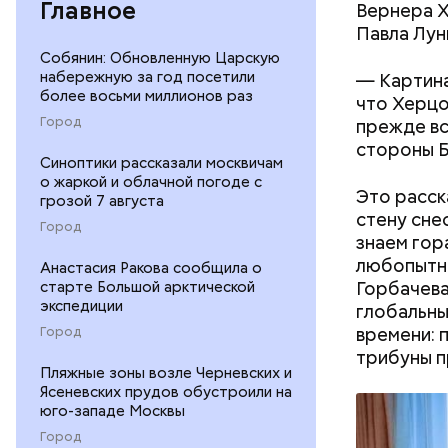
Главное
Вернера Х
Павла Лун
Собянин: Обновленную Царскую
набережную за год посетили
— Картина
более восьми миллионов раз
что Херцо
Город
прежде вс
стороны Б
Синоптики рассказали москвичам
о жаркой и облачной погоде с
Это расск
грозой 7 августа
стену снес
Город
знаем гор
любопытне
Анастасия Ракова сообщила о
Горбачева
старте Большой арктической
экспедиции
глобальны
времени: 
Город
трибуны п
Пляжные зоны возле Черневских и
Ясеневских прудов обустроили на
юго-западе Москвы
Город