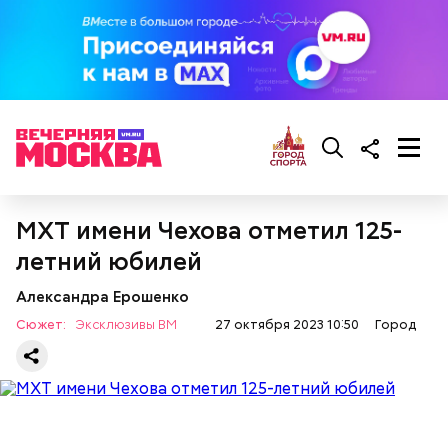
На Воробьевых горах расположилась лучшая
смотровая площадка столицы. А в музее
скульптуры «Музеон» находится более 1000
скульптур под открытым небом.
МХТ имени Чехова отметил 125-
летний юбилей
Александра Ерошенко
Сюжет:
Эксклюзивы ВМ
27 октября 2023 10:50
Город
Историческая часть парка — Нескучный сад —
является памятником садово-паркового искусства.
Здесь можно погулять в тени многовековых
деревьев, покормить уток в пруду или провести
романтическое свидание.