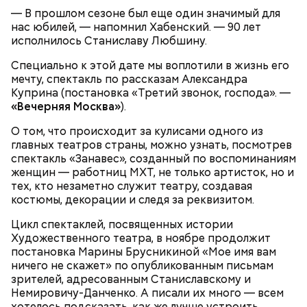
Парк Горького
сразу с разных сторон начинают в него пролезать.
— В прошлом сезоне был еще один значимый для
Будто бы у них «голодные игры» и того, кто не
Топ-10 милых зверят, которые
Более 40 тысяч пассажиров
нас юбилей, — напомнил Хабенский. — 90 лет
успеет зайти, съедят, — говорит Ирина, 16 лет.
появились на свет в Московском
теплоходов принял Северный
исполнилось Станиславу Любшину.
зоопарке
речной вокзал в июне
Специально к этой дате мы воплотили в жизнь его
мечту, спектакль по рассказам Александра
Куприна (постановка «Третий звонок, господа». —
«Вечерняя Москва»
).
О том, что происходит за кулисами одного из
главных театров страны, можно узнать, посмотрев
спектакль «Занавес», созданный по воспоминаниям
женщин — работниц МХТ, не только артисток, но и
тех, кто незаметно служит театру, создавая
костюмы, декорации и следя за реквизитом.
— Ох… Вот что мне не нравится: когда в час пик в
метро освобождается одно место и кто-то с
Цикл спектаклей, посвященных истории
Символом Московского зоопарка является дикий
другого конца вагона ломится к нему, всех
Художественного театра, в ноябре продолжит
кот — манул Тимофей. С ним можно даже немного
расталкивая. Отвратительные ощущения, —
постановка Марины Брусникиной «Мое имя вам
поиграть, конечно же, за защитным стеклом.
поделилась Алина, 21 год.
ничего не скажет» по опубликованным письмам
Однако оно не мешает котику весело резвиться с
зрителей, адресованным Станиславскому и
гостями зоопарка.
Немировичу-Данченко. А писали их много — всем
хотелось подсказать, как же лучше устроить