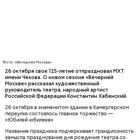
А что вас раздражает в других пассажирах?
Присылайте свои ответы и участвуйте в опросе
«ВМ» в
Telegram-канале
и на странице в соцсети
Фото: «Вечерняя Москва»
«ВКонтакте»
.
Современный парк делится на четыре части:
26 октября свое 125-летие отпраздновал МХТ
Партер, «Музеон», Нескучный сад и Воробьевы
имени Чехова. О новом сезоне «Вечерней
горы. В Партере часто проводят фестивали или
Москве» рассказал художественный
концерты, отмечают День города, День Победы, а
руководитель театра, народный артист
зимой заливают каток.
Российской Федерации Константин Хабенский
.
26 октября в знаменитом здании в Камергерском
переулке состоялось главное торжество —
«Юбилей юбилеев».
Название праздника подчеркивает грандиозность
замысла празднования дня рождения театра со