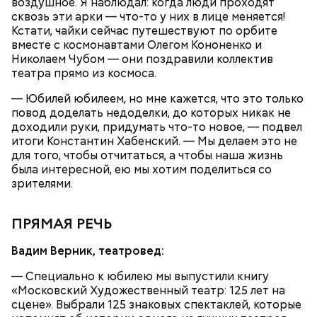
воздушное. Я наблюдал: когда люди проходят
— Не люблю, когда велосипеды где ни попадя
сквозь эти арки — что-то у них в лице меняется!
оставляют. Иногда пытаешься зайти в метро, а у
Кстати, чайки сейчас путешествуют по орбите
входа велосипед. И ты просишь: мол, уберите —
вместе с космонавтами Олегом Кононенко и
там же ведь специальные подставки есть для
Николаем Чубом — они поздравили коллектив
велосипедов. Но без толку: на подставки не ставят,
театра прямо из космоса.
а ставят у дверей. И это прямо мешает очень
сильно, — сказал Иван, 19 лет.
— Юбилей юбилеем, но мне кажется, что это только
повод доделать недоделки, до которых никак не
доходили руки, придумать что-то новое, — подвел
итоги Константин Хабенский. — Мы делаем это не
Внутри Мавзолея находится траурный зал, где
для того, чтобы отчитаться, а чтобы наша жизнь
покоится тело Ленина. Он оформлен в темных и
была интересной, ею мы хотим поделиться со
красных тонах. Тело Владимира Ильича
зрителями.
подсвечивают 14 лампочек розового спектра,
которые придают коже естественный цвет. Это
позволяет Ленину выглядеть максимально живым.
ПРЯМАЯ РЕЧЬ
Также в саркофаге постоянно циркулирует воздух
температурой +16 градусов. Отметим, что в здании
Вадим Верник, театровед:
запрещено фотографировать бывшего вождя и
— В пассажирах не терплю грубости. Да и, в
снимать на видео.
— Специально к юбилею мы выпустили книгу
принципе, все. А так я спокойный, когда поем, —
«Московский Художественный театр: 125 лет на
говорит с улыбкой Владимир, 45 лет.
сцене». Выбрали 125 знаковых спектаклей, которые