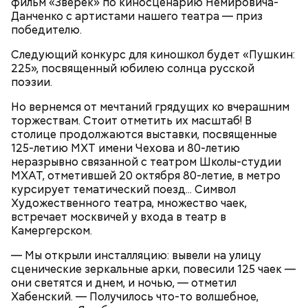
фильм «Зверек» по киносценарию Немировича-
Московский зоопарк — один из старейших в
Данченко с артистами нашего театра — приз
Европе. Он расположился на территории почти 22
победителю.
гектара в самом центре Москвы и по своей
Следующий конкурс для киношкол будет «Пушкин:
площади занимает пятое место в России после
225», посвященный юбилею солнца русской
зоопарков Ярославля, Ростова-на-Дону,
поэзии.
Новосибирска и Красноярска.
Но вернемся от мечтаний грядущих ко вчерашним
— Рюкзаки необходимо снимать! И самокаты бесят!
торжествам. Стоит отметить их масштаб! В
— заявила Ирина Васильевна, 60 лет.
столице продолжаются выставки, посвященные
125-летию МХТ имени Чехова и 80-летию
неразрывно связанной с театром Школы-студии
МХАТ, отметившей 20 октября 80-летие, в метро
курсирует тематический поезд... Символ
Художественного театра, множество чаек,
встречает москвичей у входа в театр в
Камергерском.
— Мы открыли инсталляцию: вывели на улицу
сценические зеркальные арки, повесили 125 чаек —
они светятся и днем, и ночью, — отметил
Московский зоопарк
Хабенский. — Получилось что-то волшебное,