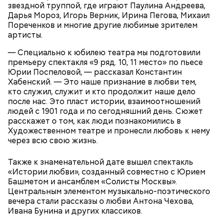
звездной труппой, где играют Паулина Андреева,
Дарья Мороз, Игорь Верник, Ирина Пегова, Михаил
Парк Горького заслуженно называют главным
Пореченков и многие другие любимые зрителем
парком страны, ведь это одно из самых любимых
артисты.
— Лично меня ничего не раздражает. Место мне
мест москвичей. Огромный комплекс занимает
всегда уступают, — прокомментировал Геннадий,
более 219 гектаров. По нему приятно совершить
— Специально к юбилею театра мы подготовили
62 года.
неспешную прогулку в окружении цветущих клумб
премьеру спектакля «9 ряд. 10, 11 место» по пьесе
или провести время более активно. Например,
Юрии Поспеловой, — рассказал Константин
покататься на велосипедах или самокатах по
Хабенский. — Это наше признание в любви тем,
набережной Москвы-реки.
кто служил, служит и кто продолжит наше дело
после нас. Это пласт истории, взаимоотношений
людей с 1901 года и по сегодняшний день. Сюжет
расскажет о том, как люди познакомились в
Художественном театре и пронесли любовь к нему
через всю свою жизнь.
Также к знаменательной дате вышел спектакль
«Истории любви», созданный совместно с Юрием
Башметом и ансамблем «Солисты Москвы».
Центральным элементом музыкально-поэтического
вечера стали рассказы о любви Антона Чехова,
— Похожая ситуация бывает в автобусах. Как
Ивана Бунина и других классиков.
только открываются двери автобуса, все просто