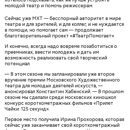
молодой театр и помочь режиссерам.
Сейчас уже МХТ — бесспорный авторитет в мире
театра и для зрителей, и для коллег, и не нуждается
в помощи, но помогает сам — продолжает
благотворительный проект «#ТеатрПомогает».
В коллекции Московского зоопарка насчитывается
И конечно, всегда надо вовремя позаботиться о
1267 видов животных. Посетители могут увидеть
преемниках, ввести молодежь и дать им
своими глазами редкие виды, приблизиться к
возможность реализовать свой творческий
жизни дикой природы и даже стать ее частью во
— Когда бездомные спят прямо в вагоне. И от них
потенциал.
время экскурсии. Также сотрудники зоопарка
еще неприятно пахнет… Вот это прямо очень
— В этом сезоне мы запланировали уже второе
активно работают над воспроизведением
страшно, — признался Никита, 19 лет.
вручение премии Московского Художественного
популяции обитателей, поэтому можно
театра для молодых деятелей искусств, —
понаблюдать, как растут милые детеныши.
анонсировал Константин Хабенский. — В прошлом
сезоне мы сделали среди московских киношкол
конкурс короткометражных фильмов «Прилет
Чайки: 125 секунд».
Первое место получила Ирина Прохорова, которая
сейчас уже заканчивает свой короткометражный