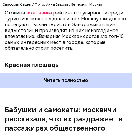
Спасская башня / Фото: Анна Быкова / Вечерняя Москва
— Еще типичная ситуация, когда говорят:
Столица
возглавила
рейтинг популярности среди
«Занимайте обе стороны эскалатора». А никто не
туристических поездок в июне. Москву ежедневно
занимает! И из-за этого образуется огромная
посещают тысячи туристов. Завораживающие
очередь. И если опаздываешь, то идешь по этому
виды столицы производят на них неизгладимое
огромному эскалатору очень-очень долго, —
впечатление. «Вечерняя Москва» составила топ-10
поделился Андрей, 19 лет.
самых интересных мест в городе, которые
обязательно стоит посетить.
Красная площадь
Читать полностью
— Вот меня очень раздражает, когда пытаешься
Бабушки и самокаты: москвичи
выйти из вагона метро, а люди стоят прямо по
рассказали, что их раздражает в
центру в дверях. И приходится их толкать, а они
не дают тебе пройти, что очень бестактно, —
пассажирах общественного
пожаловался Игорь, 55 лет.