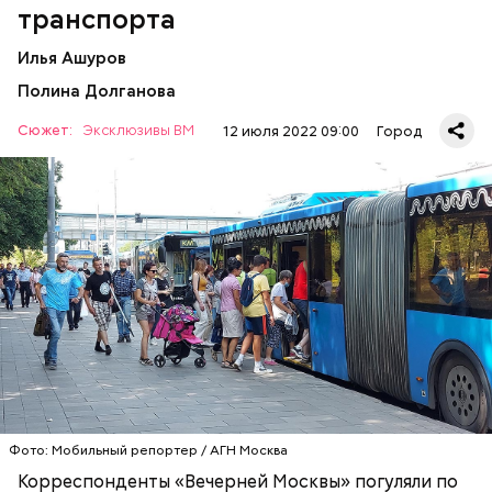
транспорта
Илья Ашуров
Полина Долганова
Сюжет:
Эксклюзивы ВМ
12 июля 2022 09:00
Город
— Рюкзаки большие прямо бесит, когда не
снимают. Если едешь в час пик, обязательно тебя
чем-нибудь заденут, — сказала Александра, 19 лет.
ТРАНСПОРТ
ПАССАЖИРЫ
МОСКВА
Фото: Мобильный репортер / АГН Москва
Корреспонденты «Вечерней Москвы» погуляли по