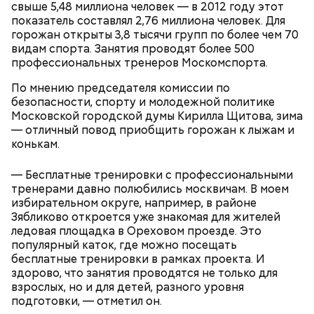
свыше 5,48 миллиона человек — в 2012 году этот
показатель составлял 2,76 миллиона человек. Для
горожан открыты 3,8 тысячи групп по более чем 70
видам спорта. Занятия проводят более 500
профессиональных тренеров Москомспорта.
Парк Горького заслуженно называют главным
парком страны, ведь это одно из самых любимых
По мнению председателя комиссии по
— Лично меня ничего не раздражает. Место мне
мест москвичей. Огромный комплекс занимает
безопасности, спорту и молодежной политике
всегда уступают, — прокомментировал Геннадий,
более 219 гектаров. По нему приятно совершить
Московской городской думы Кирилла Щитова, зима
62 года.
неспешную прогулку в окружении цветущих клумб
— отличный повод приобщить горожан к лыжам и
или провести время более активно. Например,
конькам.
покататься на велосипедах или самокатах по
набережной Москвы-реки.
— Бесплатные тренировки с профессиональными
тренерами давно полюбились москвичам. В моем
избирательном округе, например, в районе
Зябликово откроется уже знакомая для жителей
ледовая площадка в Ореховом проезде. Это
популярный каток, где можно посещать
бесплатные тренировки в рамках проекта. И
здорово, что занятия проводятся не только для
взрослых, но и для детей, разного уровня
подготовки, — отметил он.