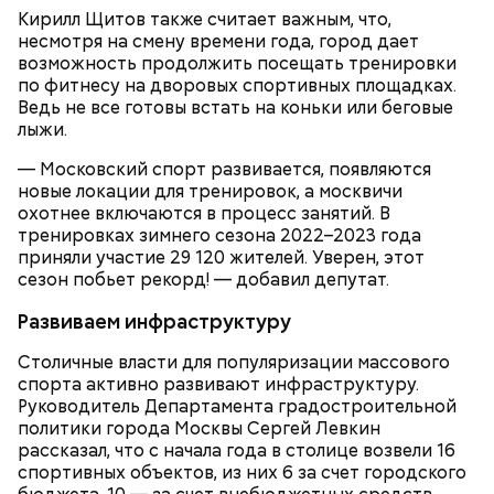
Кирилл Щитов также считает важным, что,
— Похожая ситуация бывает в автобусах. Как
несмотря на смену времени года, город дает
только открываются двери автобуса, все просто
возможность продолжить посещать тренировки
Парк Горького
сразу с разных сторон начинают в него пролезать.
по фитнесу на дворовых спортивных площадках.
Будто бы у них «голодные игры» и того, кто не
Топ-10 милых зверят, которые
Более 40 тысяч пассажиров
Ведь не все готовы встать на коньки или беговые
успеет зайти, съедят, — говорит Ирина, 16 лет.
появились на свет в Московском
теплоходов принял Северный
лыжи.
зоопарке
речной вокзал в июне
— Московский спорт развивается, появляются
новые локации для тренировок, а москвичи
охотнее включаются в процесс занятий. В
тренировках зимнего сезона 2022–2023 года
приняли участие 29 120 жителей. Уверен, этот
сезон побьет рекорд! — добавил депутат.
Развиваем инфраструктуру
Столичные власти для популяризации массового
спорта активно развивают инфраструктуру.
— Ох… Вот что мне не нравится: когда в час пик в
Руководитель Департамента градостроительной
метро освобождается одно место и кто-то с
политики города Москвы Сергей Левкин
Символом Московского зоопарка является дикий
другого конца вагона ломится к нему, всех
рассказал, что с начала года в столице возвели 16
кот — манул Тимофей. С ним можно даже немного
расталкивая. Отвратительные ощущения, —
спортивных объектов, из них 6 за счет городского
поиграть, конечно же, за защитным стеклом.
поделилась Алина, 21 год.