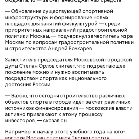
бюджета, 10 — за счет внебюджетных средств.
Однако оно не мешает котику весело резвиться с
гостями зоопарка.
— Обновление существующей спортивной
инфраструктуры и формирование новых
площадок для занятий физкультурой — среди
приоритетных направлений градостроительной
политики Москвы, — подчеркнул заместитель мэра
Москвы по вопросам градостроительной политики
и строительства Андрей Бочкарев.
Заместитель председателя Московской городской
думы Степан Орлов считает, что подрастающее
В коллекции Московского зоопарка насчитывается
поколение можно и нужно воспитывать
1267 видов животных. Посетители могут увидеть
посредством спорта как национального
своими глазами редкие виды, приблизиться к
достояния России.
жизни дикой природы и даже стать ее частью во
— Когда бездомные спят прямо в вагоне. И от них
время экскурсии. Также сотрудники зоопарка
еще неприятно пахнет… Вот это прямо очень
— Важно, что сегодня строительство различных
активно работают над воспроизведением
страшно, — признался Никита, 19 лет.
объектов спорта в городе идет за счет различных
популяции обитателей, поэтому можно
источников финансирования — московские власти
понаблюдать, как растут милые детеныши.
активно привлекают к этому процессу
инвесторов, — сказал он.
Например, к началу этого учебного года на юго-
востоке Москвы открылся Дворец спорта