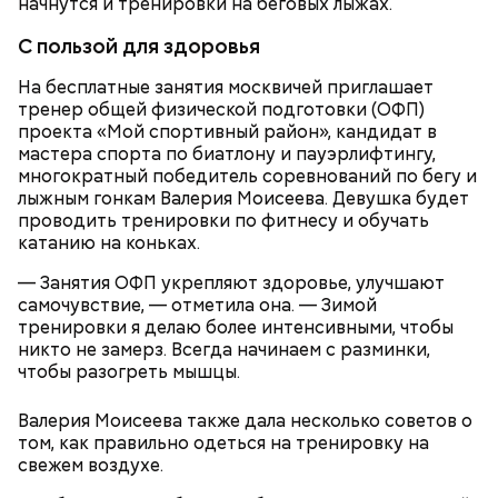
начнутся и тренировки на беговых лыжах.
С пользой для здоровья
На Воробьевых горах расположилась лучшая
На бесплатные занятия москвичей приглашает
смотровая площадка столицы. А в музее
тренер общей физической подготовки (ОФП)
скульптуры «Музеон» находится более 1000
проекта «Мой спортивный район», кандидат в
скульптур под открытым небом.
мастера спорта по биатлону и пауэрлифтингу,
многократный победитель соревнований по бегу и
лыжным гонкам Валерия Моисеева. Девушка будет
проводить тренировки по фитнесу и обучать
катанию на коньках.
— Занятия ОФП укрепляют здоровье, улучшают
самочувствие, — отметила она. — Зимой
тренировки я делаю более интенсивными, чтобы
никто не замерз. Всегда начинаем с разминки,
чтобы разогреть мышцы.
Валерия Моисеева также дала несколько советов о
Историческая часть парка — Нескучный сад —
том, как правильно одеться на тренировку на
является памятником садово-паркового искусства.
свежем воздухе.
Здесь можно погулять в тени многовековых