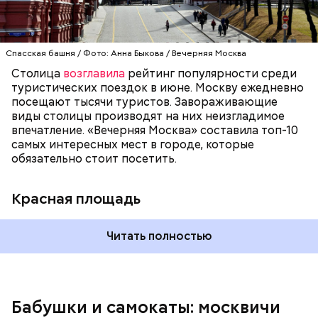
1990 году комплекс Московского Кремля и Красной
площади были включены в состав списка
Всемирного культурного наследия ЮНЕСКО.
Спасская башня / Фото: Анна Быкова / Вечерняя Москва
— Еще типичная ситуация, когда говорят:
Столица
возглавила
рейтинг популярности среди
«Занимайте обе стороны эскалатора». А никто не
туристических поездок в июне. Москву ежедневно
занимает! И из-за этого образуется огромная
посещают тысячи туристов. Завораживающие
очередь. И если опаздываешь, то идешь по этому
виды столицы производят на них неизгладимое
огромному эскалатору очень-очень долго, —
впечатление. «Вечерняя Москва» составила топ-10
поделился Андрей, 19 лет.
самых интересных мест в городе, которые
обязательно стоит посетить.
Красная площадь
Читать полностью
— Вот меня очень раздражает, когда пытаешься
Бабушки и самокаты: москвичи
выйти из вагона метро, а люди стоят прямо по