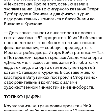
«Некрасовка». Кроме того, осенью ввели в
эксплуатацию Центр фигурного катания Этери
Тутберидзе в Ясеневе и два физкультурно-
оздоровительных комплекса с бассейнами во
Московский зоопарк — один из старейших в
Внукове и Крюкове.
Европе. Он расположился на территории почти 22
гектара в самом центре Москвы и по своей
— Доля вовлеченности инвесторов в проекты
площади занимает пятое место в России после
составила более 62 процентов. 10 из 16 объектов
зоопарков Ярославля, Ростова-на-Дону,
построены за счет внебюджетных источников
Новосибирска и Красноярска.
финансирования, — сообщил председатель
Мосгосстройнадзора Игорь Войстратенко. — Так,
— Рюкзаки необходимо снимать! И самокаты бесят!
в Петровском парке открылась Академия спорта
— заявила Ирина Васильевна, 60 лет.
«Динамо» для всесезонных занятий, любителям
ледовых видов спорта стал доступен крытый
каток «Сталкер» в Куркине. В составе жилого
кластера в Ватутинках построили Спортивно-
оздоровительный комплекс с залами
художественной гимнастики и единоборств.
ТОЛЬКО ЦИФРЫ
Круглогодичные тренировки проекта «Мой
спортивный район» проводятся в
10
округах