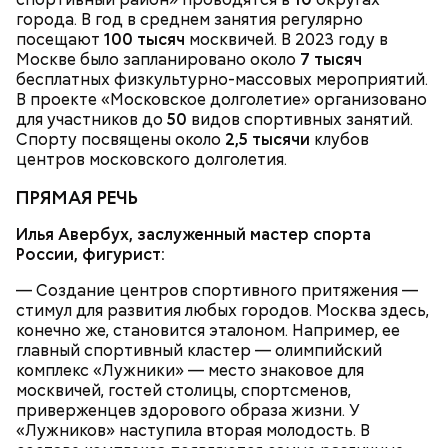
города. В год в среднем занятия регулярно
Московский зоопарк
посещают
100 тысяч
москвичей. В 2023 году в
Москве было запланировано около
7 тысяч
— Не люблю, когда велосипеды где ни попадя
бесплатных физкультурно-массовых мероприятий.
оставляют. Иногда пытаешься зайти в метро, а у
В проекте «Московское долголетие» организовано
входа велосипед. И ты просишь: мол, уберите —
для участников до
50
видов спортивных занятий.
там же ведь специальные подставки есть для
Спорту посвящены около
2,5 тысячи
клубов
велосипедов. Но без толку: на подставки не ставят,
центров московского долголетия.
а ставят у дверей. И это прямо мешает очень
сильно, — сказал Иван, 19 лет.
ПРЯМАЯ РЕЧЬ
Илья Авербух, заслуженный мастер спорта
России, фигурист:
Внутри Мавзолея находится траурный зал, где
покоится тело Ленина. Он оформлен в темных и
— Создание центров спортивного притяжения —
красных тонах. Тело Владимира Ильича
стимул для развития любых городов. Москва здесь,
подсвечивают 14 лампочек розового спектра,
конечно же, становится эталоном. Например, ее
которые придают коже естественный цвет. Это
главный спортивный кластер — олимпийский
позволяет Ленину выглядеть максимально живым.
комплекс «Лужники» — место знаковое для
Также в саркофаге постоянно циркулирует воздух
москвичей, гостей столицы, спортсменов,
температурой +16 градусов. Отметим, что в здании
приверженцев здорового образа жизни. У
запрещено фотографировать бывшего вождя и
«Лужников» наступила вторая молодость. В
— В пассажирах не терплю грубости. Да и, в
снимать на видео.