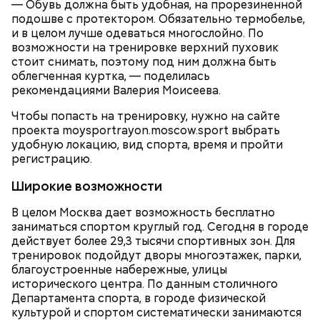
— Обувь должна быть удобная, на прорезиненной
деревьев, покормить уток в пруду или провести
подошве с протектором. Обязательно термобелье,
романтическое свидание.
и в целом лучше одеваться многослойно. По
возможности на тренировке верхний пуховик
стоит снимать, поэтому под ним должна быть
облегченная куртка, — поделилась
рекомендациями Валерия Моисеева.
Чтобы попасть на тренировку, нужно на сайте
проекта moysportrayon.moscow.sport выбрать
удобную локацию, вид спорта, время и пройти
А что вас раздражает в других пассажирах?
регистрацию.
Присылайте свои ответы и участвуйте в опросе
«ВМ» в
Telegram-канале
и на странице в соцсети
Широкие возможности
«ВКонтакте»
.
Современный парк делится на четыре части:
В целом Москва дает возможность бесплатно
Партер, «Музеон», Нескучный сад и Воробьевы
заниматься спортом круглый год. Сегодня в городе
горы. В Партере часто проводят фестивали или
действует более 29,3 тысячи спортивных зон. Для
концерты, отмечают День города, День Победы, а
тренировок подойдут дворы многоэтажек, парки,
зимой заливают каток.
благоустроенные набережные, улицы
исторического центра. По данным столичного
Департамента спорта, в городе физической
культурой и спортом систематически занимаются