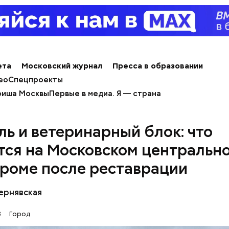
а
mos.ru
;
ь на
раздел
«Московский стандарт реновации» вни
 страницы;
 в раздел «Карта программы»;
ета
Московский журнал
Пресса в образовании
тобразится карта города, на которой отмечены все
ео
Спецпроекты
ные в программу;
иша Москвы
Первые в медиа. Я — страна
ожно набрать в поисковой строке интересующий 
ль и ветеринарный блок: что
тся на Московском центральн
роме после реставрации
Чернявская
3
Город