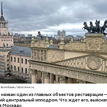
u:
Колобаев / stroi.mos.ru
 назван один из главных объектов реставрации 
й центральный ипподром. Что ждет его, выясня
я Москва».