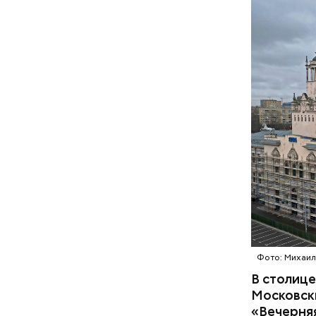
На mos.r
Фото: Михаил 
В столице
Московски
«Вечерня