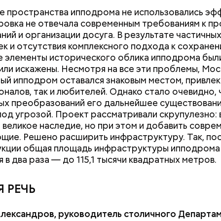
 пространства ипподрома не использовались эф
ировка не отвечала современным требованиям к п
ний и организации досуга. В результате частичны
к и отсутствия комплексного подхода к сохране
ом проекта выступает ГК «Галс-Девелопмент», д
 элементы исторического облика ипподрома был
жба департамента градостроительной политики.
или искажены. Несмотря на все эти проблемы, Мос
ый ипподром оставался знаковым местом, привле
налов, так и любителей. Однако стало очевидно, 
х преобразований его дальнейшее существовани
под угрозой. Проект рассматривали скрупулезно:
 великое наследие, но при этом и добавить совре
щие. Решено расширить инфраструктуру. Так, по
укции общая площадь инфраструктуры ипподрома
 в два раза — до 115,1 тысячи квадратных метров.
Как получить до 100 тысяч
Как узнать, снес
рублей от государства при
реновации в Мос
 РЕЧЬ
трудной ситуации: кто может
искать информа
претендовать и какие нужны
Александров, руководитель столичного Департа
документы