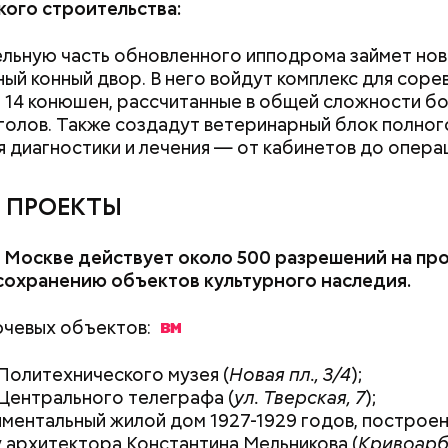
ого строительства:
му реновации могут попасть:
льную часть обновленного ипподрома займет но
ый конный двор. В него войдут комплекс для соре
 14 конюшен, рассчитанные в общей сложности б
 голов. Также создадут ветеринарный блок полног
нтр будет иметь хорошую транспортную доступн
я диагностики и лечения — от кабинетов до опера
 рядом с ним расположены станция метро «Печат
ольцевой линии, одноименные станции второго
 ПРОЕКТЫ
го центрального диаметра и Люблинско-Дмитро
также Третье транспортное кольцо.
 Москве действует около 500 разрешений на пр
сохранению объектов культурного наследия.
ючевых
объектов:
Политехнического музея (
Новая пл., 3/4
);
Центрального телеграфа (
ул. Тверская, 7
);
ментальный жилой дом 1927-1929 годов, построе
 архитектора Константина Мельникова (
Кривоарб