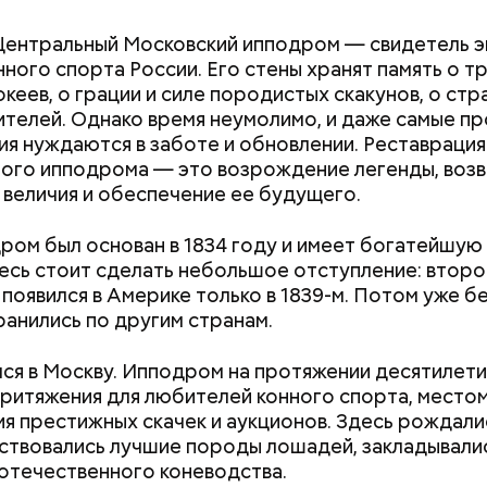
ентральный Московский ипподром — свидетель э
нного спорта России. Его стены хранят память о 
кеев, о грации и силе породистых скакунов, о стр
ителей. Однако время неумолимо, и даже самые п
я нуждаются в заботе и обновлении. Реставрация
ого ипподрома — это возрождение легенды, воз
 величия и обеспечение ее будущего.
ром был основан в 1834 году и имеет богатейшую
десь стоит сделать небольшое отступление: втор
появился в Америке только в 1839-м. Потом уже б
ать, что здание включено в програм
анились по другим странам.
ции
ся в Москву. Ипподром на протяжении десятилети
ритяжения для любителей конного спорта, место
я престижных скачек и аукционов. Здесь рождали
твовались лучшие породы лошадей, закладывали
отечественного коневодства.