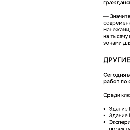
гражданск
В програм
— Значите
современн
манежами,
на тысячу
Бизнес-це
зонами дл
поскольку
Большой к
ДРУГИЕ
Московско
линии, а 
Сегодня в
работ по 
Среди кл
Здание 
Здание 
Экспери
проекту