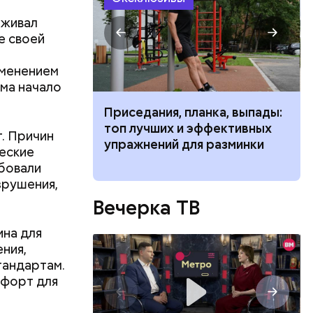
еживал
е своей
я
зменением
ма начало
чьи» типажи
Приседания, планка, выпады:
ь людей
топ лучших и эффективных
. Причин
упражнений для разминки
ческие
ебовали
зрушения,
Вечерка ТВ
на для
ния,
тандартам.
мфорт для