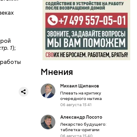
веках
орой
тр. 1
);
ации
 работы
лянные и
Мнения
х зонах.
амерные
Михаил Щипанов
Плевать на критику
очередного нытика
06 августа 15:41
Александр Лосото
Лекарство будущего:
таблетка-оригами
06 августа 15:40