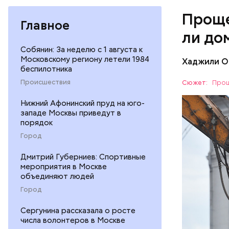
Проще
Главное
ли до
Собянин: За неделю с 1 августа к
Московскому региону летели 1984
Хаджили О
беспилотника
Реновация
Происшествия
Сюжет:
Прощ
которого 
месте стр
Нижний Афонинский пруд на юго-
ЖИЛЬЕ
западе Москвы приведут в
снесенных
порядок
Инфрастру
РЕНОВАЦ
Архитекту
Город
сады, шко
Ariada. Ег
действует
расположе
Дмитрий Губерниев: Спортивные
мероприятия в Москве
стилобата
объединяют людей
того, в б
Город
Сергунина рассказала о росте
числа волонтеров в Москве