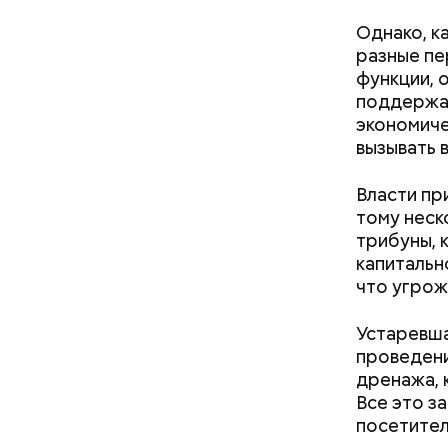
Однако, к
разные пе
функции, 
поддержан
экономиче
вызывать 
Выломал дверь ванной и
зарезал: почему москвич
Власти пр
жестоко убил беременную
тому неск
жену
трибуны, 
капитальн
что угрож
Устаревша
аварийн
проведени
здания 
дренажа, 
дома, п
Все это з
дома, з
посетител
большин