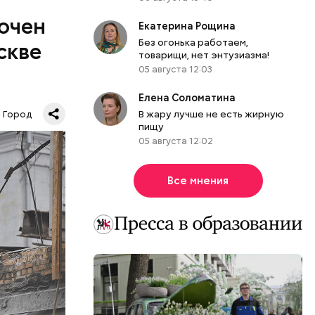
лючен
Екатерина Рощина
Без огонька работаем,
скве
товарищи, нет энтузиазма!
05 августа 12:03
Елена Соломатина
ах
В жару лучше не есть жирную
Город
, а на их
пищу
в
05 августа 12:02
х.
ые детские
Все мнения
ало бюро
новации
овень будут
тажного
Кроме