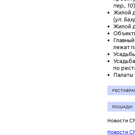
пер., 10
)
Жилой д
(
ул. Бах
Жилой д
Объект
Главный
лежат п
Какие 
Усадьбы
Усадьба
Для отдел
по рест
металличе
Палаты 1
Для осте
стеклопак
РЕСТАВРА
ЛОШАДИ
Новости С
Новости С