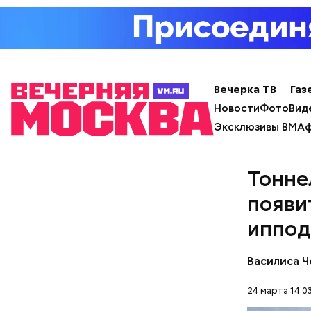
зайти н
кликнут
главной
перейти
Вечерка ТВ
Газ
в нем о
Новости
Фото
Вид
включен
Эксклюзивы ВМ
Аф
также м
Тонне
появи
иппод
Василиса 
24 марта 14:0