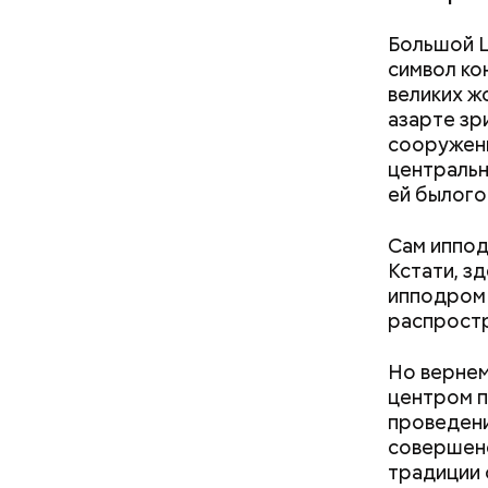
Большой Ц
символ ко
великих жо
азарте зр
сооружени
центральн
ей былого
Сам иппод
Кстати, з
ипподром 
Как узн
распростр
ренова
Но вернем
центром п
проведени
совершенс
традиции 