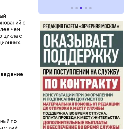
вый
внований с
олее чем
о цикла с
ость,
ционных.
ники»
вской
оведение
нный по
атский