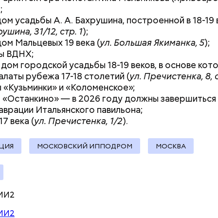
;
ом усадьбы А. А. Бахрушина, построенной в 18-19 
рушина, 31/12, стр. 1
);
ом Мальцевых 19 века (
ул. Большая Якиманка, 5
);
ы ВДНХ;
 дом городской усадьбы 18-19 веков, в основе кот
алаты рубежа 17-18 столетий (
ул. Пречистенка, 8, с
здания включают в программу ренов
 «Кузьминки» и «Коломенское»;
 «Останкино» — в 2026 году должны завершиться
ки фасада и цоколя специалисты используют стек
аврации Итальянского павильона;
ские панели в сочетании с решетками в технически
7 века (
ул. Пречистенка, 1/2
).
кления предусмотрены энергосберегающие двухк
еты.
ЦИЯ
МОСКОВСКИЙ ИППОДРОМ
МОСКВА
МИ2
МИ2