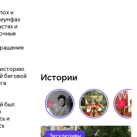
пох и
триумфах
астях и
рочные
вращение
 историю.
Истории
ой беговой
ега
му
й был
м
сь и
сь
Эксклюзивы