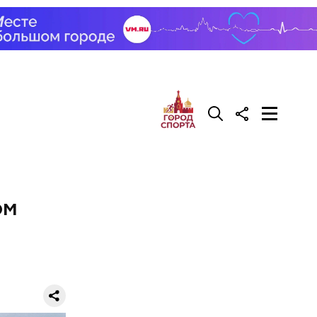
зу
 здания,
адрес.
ом