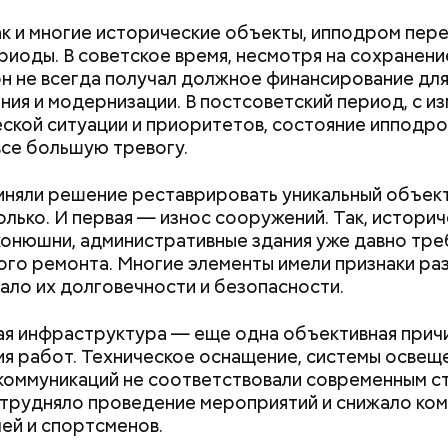
ак и многие исторические объекты, ипподром пер
риоды. В советское время, несмотря на сохранени
он не всегда получал должное финансирование дл
ия и модернизации. В постсоветский период, с и
ской ситуации и приоритетов, состояние ипподро
все большую тревогу.
Быстрее теряют вкус и
На какие «коша
портятся: какие продукты
можно поделит
иняли решение реставрировать уникальный объект
нельзя хранить в
олько. И первая — износ сооружений. Так, истори
холодильнике
конюшни, административные здания уже давно тр
ого ремонта. Многие элементы имели признаки ра
ало их долговечности и безопасности.
я инфраструктура — еще одна объективная причи
ые дома;
я работ. Техническое оснащение, системы освеще
с высоким уровнем износа;
коммуникаций не соответствовали современным с
остроенные до 1960 года;
атрудняло проведение мероприятий и снижало ко
а включение в программу которых проголосовало
ей и спортсменов.
ство их жителей.