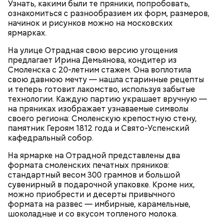
Узнать, какими были те пряники, попробовать,
ознакомиться с разнообразием их форм, размеров,
— Следующий столп «Электронного дома» — это
начинок и рисунков можно на московских
совокупность умных решений. Глобально можно
ярмарках.
Более 1,5 тысячи опросов прошло
выделить две основные части: шлагбаумы и
на платформе «Электронный
домофоны, — продолжает Илья Демин. С 1 апреля
На улице Отрадная свою версию угощения
дом» с начала года
эксплуатирующие домофон организации могут
предлагает Ирина Демьянова, кондитер из
заключить соглашение с ЭД, благодаря которому у
Смоленска с 20-летним стажем. Она воплотила
жителей появится возможность управления
свою давнюю мечту — нашла старинные рецепты
домофонами через приложение ЭД. Жители со
и теперь готовит лакомство, используя забытые
своей стороны могут обратиться в свою
технологии. Каждую партию украшает вручную —
домофонную организацию с просьбой заключить
на пряниках изображает узнаваемые символы
такое соглашение.
своего региона: Смоленскую крепостную стену,
памятник Героям 1812 года и Свято-Успенский
кафедральный собор.
На ярмарке на Отрадной представлены два
формата смоленских печатных пряников:
стандартный весом 300 граммов и большой
сувенирный в подарочной упаковке. Кроме них,
Скоро взаимодействие управляющих компаний с
можно приобрести и десерты привычного
жителями в домовых чатах будет вестись в
формата на развес — имбирные, карамельные,
мессенджере МАХ. Оттуда собственники смогут
шоколадные и со вкусом топленого молока.