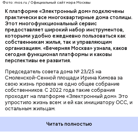
поначалу относились с настороженностью. Однако
на портале mos.ru. С ее помощью можно узнать,
Фото: mos.ru / Официальный сайт мэра Москвы
потихоньку за три года мы пришли к полному
— С 27 апреля определяться с выбором квартир в
как организован переезд, получить информацию о
ТЕХНОЛОГИИ
К платформе «Электронный дом» подключены
доверию, — говорит Ирина Кимова.
новостройке начнут москвичи из домов 6 и 7 в
необходимых документах для оформления
ПРОЕКТ «ЭЛЕКТРОННЫЙ ДОМ»
МОСКВА
практически все многоквартирные дома столицы.
Боровском проезде. Через две недели, 12 мая, к ним
договора, а также воспользоваться ссылками на
ЖКХ
Этот многофункциональный сервис
присоединятся горожане из двух соседних
полезные услуги. Если настроить параметры
предоставляет широкий набор инструментов,
пятиэтажек — домов 9 и 11, а жители дома 4
переезда, в суперсервисе появится возможность
которыми удобно ежедневно пользоваться как
приступят к осмотру жилья с 25 мая. Переехать в
ознакомиться с инструкцией под конкретную
собственникам жилья, так и управляющим
новое жилье они смогут сразу после заключения
жизненную ситуацию.
организациям. «Вечерняя Москва» узнала, каков
договоров. С оформлением документов
сегодня функционал платформы и каковы
участникам программы реновации помогают
перспективы ее развития.
сотрудники Департамента городского имущества,
работающие в Центре информирования.
Председатель совета дома № 23/25 на
Поэтапное переселение позволит им уделить
Смоленской-Сенной площади Ирина Кимова за
достаточно внимания каждой семье и сделает
свою жизнь провела не одно общее собрание
переезд более комфортным, — сообщила министр
собственников. С 2022 года такие собрания
правительства Москвы, руководитель
проходят на платформе «Электронный дом». Это
Департамента городского имущества Екатерина
упростило жизнь всем: и ей как инициатору ОСС, и
Соловьева.
остальным жильцам.
В районе Солнцево город передал под заселение
Читать полностью
участников программы реновации уже пять жилых
комплексов.