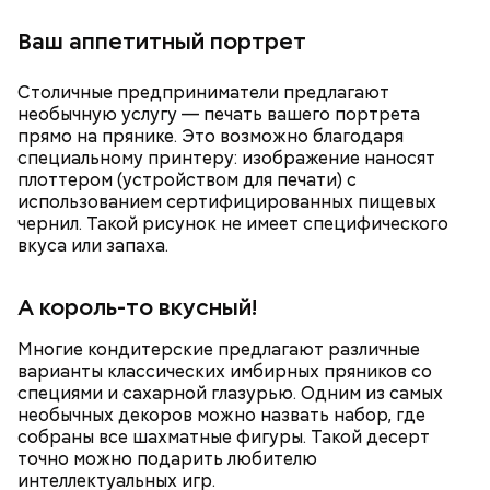
Раньше нужно было найти жильцов, которые
войдут в комиссии, будут проводить подсчет и
Ваш аппетитный портрет
наблюдать. По завершении голосования нужно
было передавать протокол в управляющую
организацию и Мосжилинспекцию. Теперь всем
Столичные предприниматели предлагают
этим занимается ЭД, — добавляет Ирина Кимова.
необычную услугу — печать вашего портрета
прямо на прянике. Это возможно благодаря
специальному принтеру: изображение наносят
плоттером (устройством для печати) с
использованием сертифицированных пищевых
чернил. Такой рисунок не имеет специфического
вкуса или запаха.
А король-то вкусный!
Таким образом, ЭД гарантирует прозрачность
Многие кондитерские предлагают различные
голосования, исключает вероятность подлога,
варианты классических имбирных пряников со
гарантирует, что голосуют только те, кто имеет на
специями и сахарной глазурью. Одним из самых
это право, а также снимает с администратора ОСС
необычных декоров можно назвать набор, где
необходимость возиться с кипами бумаг.
собраны все шахматные фигуры. Такой десерт
точно можно подарить любителю
интеллектуальных игр.