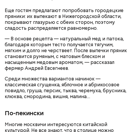
перейти на платформу ЭД и оставить заявку.
Еще гостям предлагают попробовать городецкие
пряники: их выпекают в Нижегородской области,
покрывают глазурью с обеих сторон, поэтому
сладость распределяется равномерно.
— В основе рецепта — натуральный мед и патока,
благодаря которым тесто получается тягучим,
мягким и долго не черствеет. После выпечки пряник
становится румяным, с матовым блеском и
насыщенным медовым ароматом, — рассказал
фермер Андрей Евсегнеев.
Платформа уже сейчас предоставляет широкий
спектр инструментов для управления домом, и
Среди множества вариантов начинок —
перечень продолжает пополняться. Помимо
классическая сгущенка, яблочное и абрикосовое
основного столпа — проведения общих собраний
повидло, груша, персик, тыква, черемуха, брусника,
собственников, жители, к примеру, могут
клюква, смородина, вишня, малина....
отправлять заявки на устранение неполадок в
доме и дворе в управляющую организацию.
По-пекински
Многие москвичи интересуются китайской
культурой. Не все знают, что в столице можно