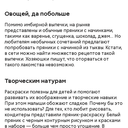
Овощей, да побольше
Помимо имбирной выпечки, на рынке
представлены и обычные пряники с начинками,
— Я как администратор передаю таким людям
такими как варенье, сгущенка, шоколад, джем.... Но
бумажный бюллетень. Они его заполняют,
любителям необычных сочетаний предлагают
подтверждают личность с помощью СНИЛС и
попробовать пряники с начинкой из тыквы. Кстати,
документов на недвижимость, подписывают и
в сети можно найти множество рецептов такой
передают мне. Я сканирую бюллетень, заполняю
выпечки. Хозяюшки пишут, что оторваться от
шаблон на платформе ЭД и загружаю документ. В
такого лакомства невозможно.
ЭД проверяют правильность заполненного мной
электронного бюллетеня, и если все верно, то
принимают голос, — рассказывает Ирина Кимова.
Творческим натурам
Раскраски полезны для детей и помогают
развивать их воображение и творческие навыки.
При этом малыши обожают сладкое. Почему бы это
не использовать? Для тех, кто любит рисовать,
кондитеры представили пряник-раскраску. Белый
пряник с черным контурным рисунком и красками
Проголосовать по вопросам повестки
в наборе — больше чем просто угощение. В