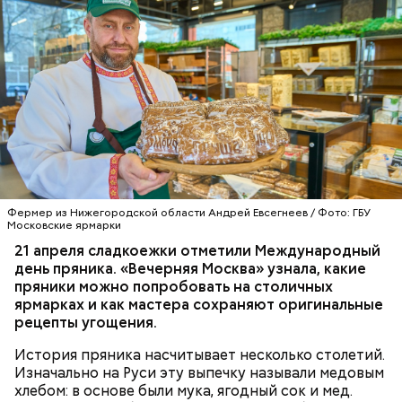
химчистка мебели. Запущен сервис ремонта окон, а
в перспективе появится дезинсекция.
Фермер из Нижегородской области Андрей Евсегнеев / Фото: ГБУ
Московские ярмарки
Число умных шлагбаумов также растет.
21 апреля сладкоежки отметили Международный
Пользователи ЭД могут открывать их с помощью
день пряника. «Вечерняя Москва» узнала, какие
приложения, а еще заранее заносить номера
пряники можно попробовать на столичных
автомобилей для постоянных или гостевых
ярмарках и как мастера сохраняют оригинальные
пропусков.
рецепты угощения.
История пряника насчитывает несколько столетий.
Изначально на Руси эту выпечку называли медовым
хлебом: в основе были мука, ягодный сок и мед.