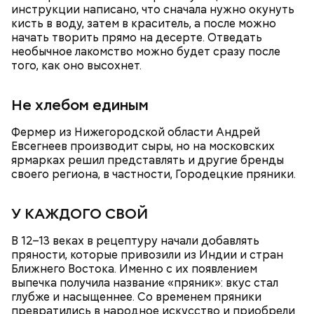
собственники могут на сайте или в приложении —
инструкции написано, что сначала нужно окунуть
весь процесс занимает не больше пяти минут. При
кисть в воду, затем в краситель, а после можно
этом в каждом доме есть жильцы, которые наотрез
начать творить прямо на десерте. Отведать
отказываются голосовать онлайн. В этом случае в
необычное лакомство можно будет сразу после
ход идут «старые добрые бумажки».
того, как оно высохнет.
Не хлебом единым
Фермер из Нижегородской области Андрей
Евсегнеев производит сыры, но на московских
ярмарках решил представлять и другие бренды
своего региона, в частности, Городецкие пряники.
У КАЖДОГО СВОЙ
Затем назначается дата голосования. За 10 дней до
начала всем отправляют извещение о проведении
В 12–13 веках в рецептуру начали добавлять
ОСС на портал mos.ru, в приложения ЭД и других
пряности, которые привозили из Индии и стран
электронных сервисов Правительства Москвы, а
Ближнего Востока. Именно с их появлением
также по СМС.
выпечка получила название «пряник»: вкус стал
глубже и насыщеннее. Со временем пряники
превратились в народное искусство и приобрели