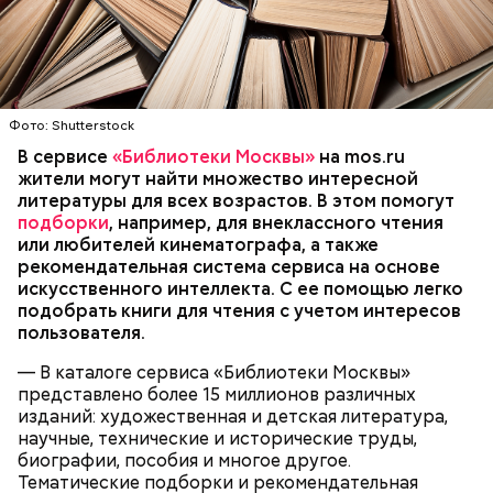
искусственного интеллекта предлагают не только
книги, похожие по смыслу на те, которыми
интересовался пользователь, но и учитывают
ключевые слова в аннотации изданий и тематику.
Увидеть персональную подборку литературы,
Фото: Shutterstock
которую для каждого пользователя составляет
В сервисе
«Библиотеки Москвы»
на mos.ru
искусственный интеллект, можно на главной
жители могут найти множество интересной
странице сервиса «Библиотеки Москвы» в разделе
литературы для всех возрастов. В этом помогут
«Вам может понравиться». У тех, кто еще не
подборки
, например, для внеклассного чтения
пользовался сервисом, в рекомендациях
или любителей кинематографа, а также
отображается список самых читаемых книг на
рекомендательная система сервиса на основе
текущий момент. Чтобы получить персональную
искусственного интеллекта. С ее помощью легко
Сервис «Библиотеки Москвы» регулярно
подборку, нужно забронировать хотя бы одну
подобрать книги для чтения с учетом интересов
публикует разнообразные подборки литературы,
книгу. В дальнейшем нейросеть будет
пользователя.
предлагая произведения для любого читателя — от
формировать рекомендации на основе
признанных шедевров до последних новинок,
информации об изданиях, которые пользователь
— В каталоге сервиса «Библиотеки Москвы»
пользующихся спросом. Например, здесь есть
уже заказывал.
ЦИФРОВЫЕ ТЕХНОЛОГИИ
ПОРТАЛ MOS.RU
представлено более 15 миллионов различных
подборки:
«Лауреаты литературных премий»
,
ИСКУССТВЕННЫЙ ИНТЕЛЛЕКТ
МОСКВА
изданий: художественная и детская литература,
«Вокруг Пушкина: тексты, исследования,
БИБЛИОТЕКИ
научные, технические и исторические труды,
полемики»
,
«Книги об искусственном интеллекте»
и
биографии, пособия и многое другое.
другие. Также здесь можно найти литературу для
Тематические подборки и рекомендательная
внеклассного чтения для учеников с 1 по 11 классы,