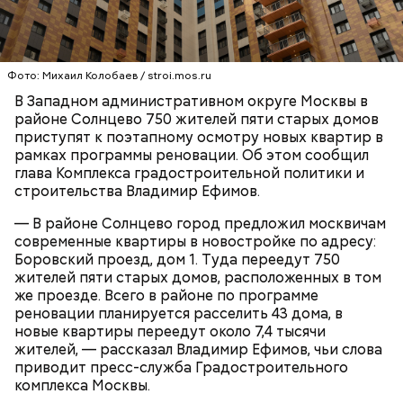
культуры
.
На первом этаже нового дома откроется Центр
информирования по переселению. Участники
программы реновации смогут обратиться туда за
разъяснениями по любым аспектам переезда.
Фото: Михаил Колобаев / stroi.mos.ru
ВЛАДИМИР ЕФИМОВ
РАЙОН СОЛНЦЕВО
В Западном административном округе Москвы в
РЕНОВАЦИЯ
районе Солнцево 750 жителей пяти старых домов
приступят к поэтапному осмотру новых квартир в
рамках программы реновации. Об этом сообщил
глава Комплекса градостроительной политики и
строительства Владимир Ефимов.
Пользоваться электронной версией читательского
билета удобно в мобильном приложении
«Мой id»
.
— В районе Солнцево город предложил москвичам
Там ЕЧБ представлен в виде штрихкода, который
современные квартиры в новостройке по адресу:
нужно показать библиотекарю, чтобы получить или
Боровский проезд, дом 1. Туда переедут 750
вернуть книгу. В приложении также удобно
жителей пяти старых домов, расположенных в том
отслеживать сроки хранения книг, взятых в
же проезде. Всего в районе по программе
библиотеке.
реновации планируется расселить 43 дома, в
новые квартиры переедут около 7,4 тысячи
жителей, — рассказал Владимир Ефимов, чьи слова
приводит пресс-служба Градостроительного
комплекса Москвы.