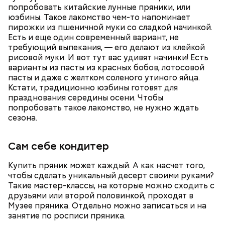
попробовать китайские лунные пряники, или
юэбины. Такое лакомство чем-то напоминает
пирожки из пшеничной муки со сладкой начинкой.
Есть и еще один современный вариант, не
требующий выпекания, — его делают из клейкой
рисовой муки. И вот тут вас удивят начинки! Есть
варианты из пасты из красных бобов, лотосовой
До появления ЭД она пробовала проводить ОСС с
пасты и даже с желтком соленого утиного яйца.
помощью другой платформы и осталась
Кстати, традиционно юэбины готовят для
разочарована. А «Электронным домом» довольны
празднования середины осени. Чтобы
все жильцы.
попробовать такое лакомство, не нужно ждать
сезона.
Сам себе кондитер
Купить пряник может каждый. А как насчет того,
чтобы сделать уникальный десерт своими руками?
Такие мастер-классы, на которые можно сходить с
друзьями или второй половинкой, проходят в
Музее пряника. Отдельно можно записаться и на
— Я действительно могу провести собрание одна.
занятие по росписи пряника.