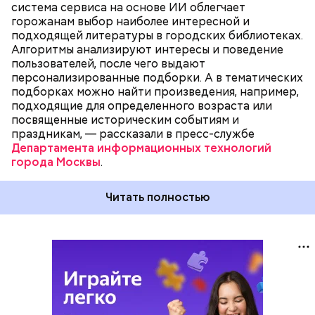
система сервиса на основе ИИ облегчает
новые поступления, а также подборки научных
горожанам выбор наиболее интересной и
изданий, нехудожественной литературы,
подходящей литературы в городских библиотеках.
например о кулинарии или о спорте, авторов
Алгоритмы анализируют интересы и поведение
русской и зарубежной классики.
пользователей, после чего выдают
персонализированные подборки. А в тематических
подборках можно найти произведения, например,
подходящие для определенного возраста или
посвященные историческим событиям и
праздникам, — рассказали в пресс-службе
Департамента информационных технологий
города Москвы
.
Читать полностью