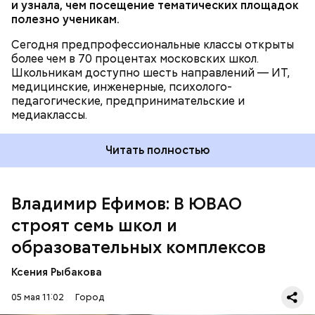
и узнала, чем посещение тематических площадок
полезно ученикам.
Строительство объектов социальной
Сегодня предпрофессиональные классы открыты
инфраструктуры ведется под надзором
более чем в 70 процентах московских школ.
специалистов Мосгосстройнадзора.
Школьникам доступно шесть направлений — ИТ,
медицинские, инженерные, психолого-
педагогические, предпринимательские и
медиаклассы.
Читать полностью
Владимир Ефимов: В ЮВАО
строят семь школ и
образовательных комплексов
Помимо школ и образовательных комплексов, в
районах Люблино и Марьино Юго-Восточного
Ксения Рыбакова
административного округа строят три отдельно
стоящих здания детских садов, в совокупности
05 мая 11:02
Город
рассчитанных на 925 малышей, подчеркнули в