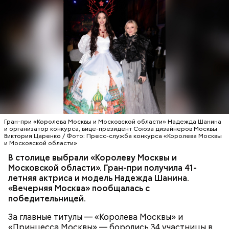
Оборудование устанавливается с учетом
пожеланий работодателей, чтобы техника, на
которой обучаются студенты, соответствовала
той, на которой им придется потом работать.
Гран-при «Королева Москвы и Московской области» Надежда Шанина
и организатор конкурса, вице-президент Союза дизайнеров Москвы
Виктория Царенко / Фото: Пресс-служба конкурса «Королева Москвы
и Московской области»
В столице выбрали «Королеву Москвы и
Московской области». Гран-при получила 41-
летняя актриса и модель Надежда Шанина.
«Вечерняя Москва» пообщалась с
победительницей.
За главные титулы — «Королева Москвы» и
«Принцесса Москвы» — боролись 34 участницы в