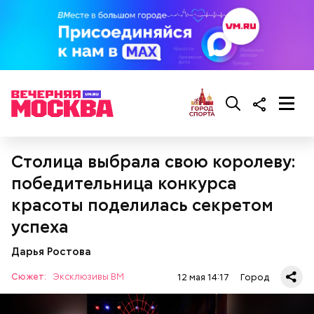
Столица выбрала свою королеву:
— Мы установили высокочастотные ячейки,
распределительные щиты, оборудование по
победительница конкурса
монтажу и обеспечению электричеством
подстанций, домов, — поделился Олег Корешков.
красоты поделилась секретом
успеха
Дарья Ростова
Сюжет:
Эксклюзивы ВМ
12 мая 14:17
Город