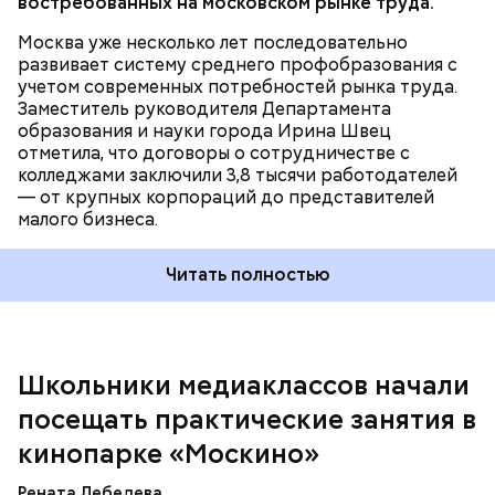
востребованных на московском рынке труда.
соответствует целям и инициативам
национального проекта
«Инфраструктура для
Москва уже несколько лет последовательно
жизни»
.
развивает систему среднего профобразования с
учетом современных потребностей рынка труда.
Заместитель руководителя Департамента
— Увидев, как здесь все устроено, послушав
образования и науки города Ирина Швец
рассказы режиссеров, актеров, я по-другому стала
отметила, что договоры о сотрудничестве с
смотреть на кинематограф. Думаю, что мне было
колледжами заключили 3,8 тысячи работодателей
бы интересно побыть за кадром, например в
— от крупных корпораций до представителей
кресле режиссера, — рассказала она.
малого бизнеса.
Читать полностью
Во время экскурсии по кинопарку ученица 10 «Г»
класса Мария Бочарова с большим интересом
изучила кинопроизводственную инфраструктуру
Школьники медиаклассов начали
на локации «Арканар». Это декорации,
Ранее мэр Москвы Сергей Собянин
рассказал
об
построенные для съемок фильма по повести
посещать практические занятия в
архитектурной концепции для образовательного
братьев Стругацких «Трудно быть богом».
комплекса в районе Москворечье-Сабурово.
Территория площадью 6,5 га представляет собой
кинопарке «Москино»
фантастический город, воссозданный
специалистами максимально детализированно. До
Рената Лебедева