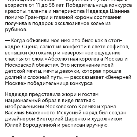
возрасте от 11 до 58 лет. Победительница конкурса
красоты, таланта и материнства Надежда Шанина
— 90 процентов наших мастерских и лабораторий
помимо Гран-при и главной короны состязания
подверглись техническому переоснащению, —
получила в подарок эксклюзивное колье из
заявил замдиректора колледжа Олег Корешков.
рубинов.
— Когда объявили мое имя, это было как в стоп-
кадре. Сцена, салют из конфетти в свете софитов,
вспышки фотокамер и невероятное ощущение
счастья от слов: «Абсолютная королев а Москвы и
Московской области». Это исполнение моей
детской мечты, мечты девочки, которая прошла
долгий и сложный путь, — рассказывает «Вечерней
Москве» победительница конкурса.
Надежда представила жюри и гостям
национальный образ в виде платья с
изображениями Московского Кремля и храма
Василия Блаженного. Искусный наряд был создан
В Колледже связи № 54 имени П. М. Вострухина
дизайнером Викторией Царенко и художником
обновили учебный полигон, имитирующий работу
Юлией Бородулиной и расписан вручную.
городских подстанций. На нем ежегодно будут
заниматься более 200 будущих электромонтеров,