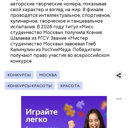
колледже имени Н. Н. Годовикова. Там студенты
авторские творческие номера, показывая
изготавливают детали из стеклоткани и
свой характер и взгляд на мир. В финале
углеволокна, проверяют их качество на новых
проводятся интеллектуальное, спортивное,
дефектоскопах и работают на лазерном и
кулинарное, творческое и танцевальное
Все участники экскурсии отметили масштабы
гибочном станках с ЧПУ. Здесь же появился
испытания. В 2026 году титул «Мисс
пространства кинопарка и возможность
учебный комплекс с технологией дополненной
студенчество Москвы» получила Ксения
перемещаться из одной эпохи в другую.
реальности, который помогает студентам изучать
Шалаева из РГСУ. Звание «Мистер
устройство авиационных двигателей.
студенчество Москвы» завоевал Глеб
Калимулин из РосУниМеда. Победители
получают право участия во всероссийском
конкурсе.
Мастерские и лаборатории колледжей, которые
уже обновили, больше напоминают реальные
производственные площадки, нежели учебные
КОНКУРСЫ
МОСКВА
помещения.
КОНКУРСЫ КРАСОТЫ
КРАСОТА