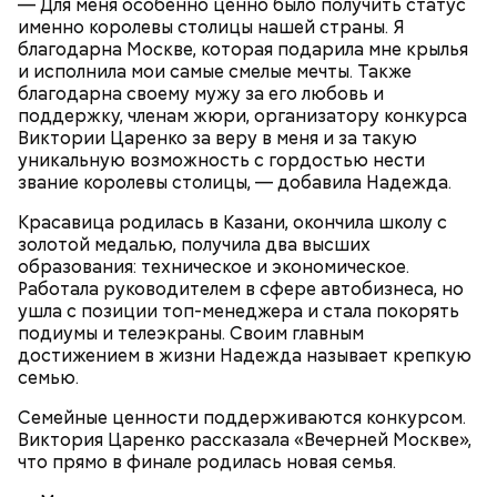
— Для меня особенно ценно было получить статус
электриков и мастеров по ремонту электросетей.
именно королевы столицы нашей страны. Я
благодарна Москве, которая подарила мне крылья
и исполнила мои самые смелые мечты. Также
благодарна своему мужу за его любовь и
поддержку, членам жюри, организатору конкурса
Виктории Царенко за веру в меня и за такую
уникальную возможность с гордостью нести
звание королевы столицы, — добавила Надежда.
Красавица родилась в Казани, окончила школу с
золотой медалью, получила два высших
образования: техническое и экономическое.
Работала руководителем в сфере автобизнеса, но
ушла с позиции топ-менеджера и стала покорять
подиумы и телеэкраны. Своим главным
достижением в жизни Надежда называет крепкую
Ближе к делу
семью.
Семейные ценности поддерживаются конкурсом.
Виктория Царенко рассказала «Вечерней Москве»,
что прямо в финале родилась новая семья.