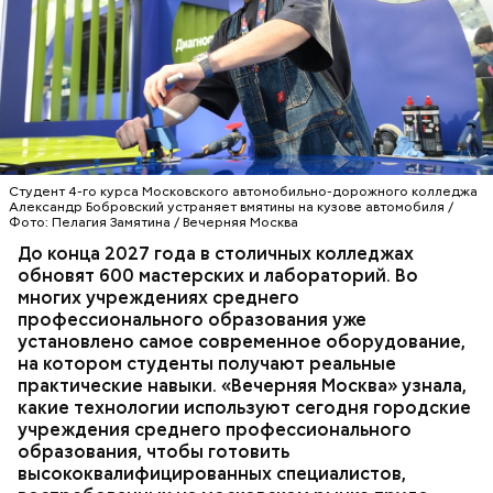
— Спрос на специалистов со средним
профессиональным образованием сегодня есть во
всех отраслях городской экономики. Поэтому две
трети старшекурсников находят работу еще во
время учебы, после прохождения
производственной практики. А 95 процентов
выпускников успешно трудоустраиваются, —
заявила она.
Студент 4-го курса Московского автомобильно-дорожного колледжа
Александр Бобровский устраняет вмятины на кузове автомобиля /
Фото: Пелагия Замятина / Вечерняя Москва
До конца 2027 года в столичных колледжах
Мария добавила, что здесь она увидела:
— С учетом их запросов обновлены все
обновят 600 мастерских и лабораторий. Во
киношники работают многозадачно, что отлично
образовательные программы, а практика теперь
многих учреждениях среднего
подошло бы ей по складу ума и характера.
занимает не менее 70 процентов учебного
профессионального образования уже
времени, — рассказала она. — Чтобы повысить
установлено самое современное оборудование,
качество обучения, мы переоснастили полторы
ОБРАЗОВАНИЕ
МОСКВА
КОЛЛЕДЖИ
на котором студенты получают реальные
тысячи мастерских и лабораторий. Ирина Швец
практические навыки. «Вечерняя Москва» узнала,
сообщила, что к 2031 году планируется полностью
какие технологии используют сегодня городские
обновить инфраструктуру городских колледжей, в
учреждения среднего профессионального
том числе — построить семь новых, где будут
образования, чтобы готовить
обучаться более 60 тысяч студентов.
высококвалифицированных специалистов,
Возведение в Москве социальных объектов