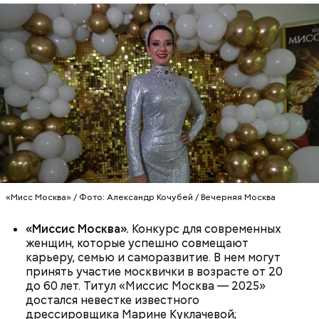
СПРАВКА
Реальные знания
Кинопарк «Москино» — часть проекта мэра
«Мисс Москва» / Фото: Александр Кочубей / Вечерняя Москва
столицы «Москва — город кино» и объект
московского кинокластера. На экскурсиях мы
«Миссис Москва».
Конкурс для современных
предлагаем ребятам полностью погрузиться в
женщин, которые успешно совмещают
киносреду — пообщаться со специалистами,
карьеру, семью и саморазвитие. В нем могут
увидеть павильоны, в которых снимаются крупные
принять участие москвички в возрасте от 20
отечественные новинки. Здесь мы можем показать
до 60 лет. Титул «Миссис Москва — 2025»
учащимся старших классов весь процесс
— Модернизация мастерских помогает сократить
достался невестке известного
кинопроизводства изнутри.
разрыв между учебным процессом и реальным
дрессировщика Марине Куклачевой;