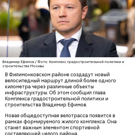
— Вокруг современного жилого квартала в
Филимонковском районе появится новая
закольцованная велодорожка протяженностью
более одного километра и шириной 2,5 метра. Она
свяжет улицы Никитина, Лаптева и Москвитина и
СТРОИТЕЛЬСТВО
ВЛАДИМИР ЕФИМОВ
органично впишется в существующий ландшафт.
МОСКВА
Велосипедная дорожка объединит дворы с
объектами инфраструктуры, пройдя в том числе
вокруг строящегося детского сада для 350
Владимир Ефимов / Фото: Комплекс градостроительной политики и
воспитанников. Кроме того, она будет идти
строительства Москвы
параллельно уже готовому разноуровневому
В Филимонковском районе создадут новый
пешеходному маршруту, частью которого является
велосипедный маршрут длиной более одного
деревянный мост, — отметил Владимир Ефимов,
километра через различные объекты
чьи слова приводит пресс-служба
инфраструктуры. Об этом сообщил глава
Градостроительного комплекса.
Комплекса градостроительной политики и
строительства Владимир Ефимов.
Новая общедоступная велотрасса появится в
рамках формируемого жилого комплекса. Она
станет важным элементом спортивной
составляющей целого района.