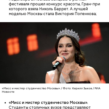
фестиваля прошел конкурс красоты, Гран-при
которого взяла Николь Баррет. А лучшей
моделью Москвы стала Виктория Попенкова;
ПРЯМАЯ РЕЧЬ
Лучшая техника
От новичка к профи:
Диплом по цене квартиры: из чего
«Абилимпикс» помогает в
складывается стоимость
трудоустройстве москвичам с
обучения в вузах и какие
особенностями здоровья
профессии будут престижными
В Московском государственном колледже
электромеханики и информационных технологий
обучают по профессии «Мастер вертикального
«Мисс и мистер студенчество Москвы» / Фото: Кирилл Зыков / РИА
Новости
транспорта». Здесь есть мастерская, где учат
будущих электромехаников по лифтам.
Модернизировали также лабораторию
«Мисс и мистер студенчество Москвы».
композитных материалов в Политехническом
Студенты столичных вузов представляют