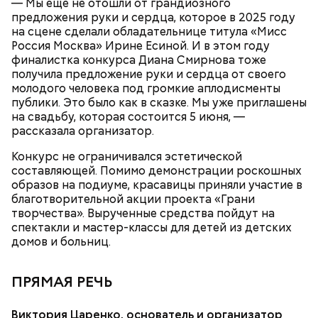
— Мы еще не отошли от грандиозного
предложения руки и сердца, которое в 2025 году
на сцене сделали обладательнице титула «Мисс
Россия Москва» Ирине Есиной. И в этом году
финалистка конкурса Диана Смирнова тоже
получила предложение руки и сердца от своего
молодого человека под громкие аплодисменты
публики. Это было как в сказке. Мы уже приглашены
на свадьбу, которая состоится 5 июня, —
рассказала организатор.
Конкурс не ограничивался эстетической
— Закуплено новое оборудование, в частности
составляющей. Помимо демонстрации роскошных
диагностический стенд высоковольтной батареи
образов на подиуме, красавицы приняли участие в
электромобиля, который позволяет посмотреть
благотворительной акции проекта «Грани
поведение батареи в разных условиях, — уточнил
творчества». Вырученные средства пойдут на
Александр Дорохин.
спектакли и мастер-классы для детей из детских
домов и больниц.
Новую учебную мастерскую уборочно-моечных
ПРЯМАЯ РЕЧЬ
работ оборудовали в Московском автомобильно-
дорожном колледже имени А. А. Николаева. Здесь
студенты учатся профессионально очищать
Виктория Царенко, основатель и организатор