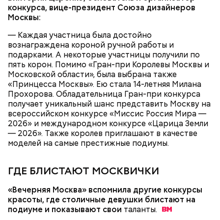
автомобили с помощью специального
конкурса, вице-президент Союза дизайнеров
оборудования, которое не вредит деталям и
Москвы:
лакокрасочному покрытию. Ежегодно практику
В числе индустриальных партнеров проекта
здесь будут проходить более 600 будущих
— Каждая участница была достойно
предпрофессиональных медиаклассов —
автомехаников и мастеров-приемщиков кузовного
вознаграждена короной ручной работы и
«Газпром-медиа холдинг», «Вечерняя Москва»,
и слесарного цехов. В этом же колледже есть
подарками. А некоторые участницы получили по
«Москва Медиа» и другие. Их представители
мастерская по ремонту электромобилей. Мастер
пять корон. Помимо «Гран-при Королевы Москвы и
помогают школьникам погрузиться в разные
производственного обучения Александр Дорохин
Московской области», была выбрана также
профессии, делятся опытом и практическими
рассказал, что ее оснастили четырьмя
«Принцесса Москвы». Ею стала 14-летняя Милана
навыками. Свои проекты ученики создают и на
электромобилями «Москвич Зе».
Прохорова. Обладательница Гран-при конкурса
базе 21 вуза партнера.
получает уникальный шанс представить Москву на
В образовательном комплексе градостроительства
всероссийском конкурсе «Миссис Россия Мира —
«Столица» открыли три современные лаборатории
2026» и международном конкурсе «Царица Земли
и две сварочные мастерские. Более 600 студентов
— 2026». Также королев приглашают в качестве
изучают системы отопления, водоснабжения и
моделей на самые престижные подиумы.
электротехнику на учебных стендах, которые
полностью повторяют инженерные конструкции
реальных зданий.
ГДЕ БЛИСТАЮТ МОСКВИЧКИ
«Вечерняя Москва» вспомнила другие конкурсы
красоты, где столичные девушки блистают на
подиуме и показывают свои
таланты.