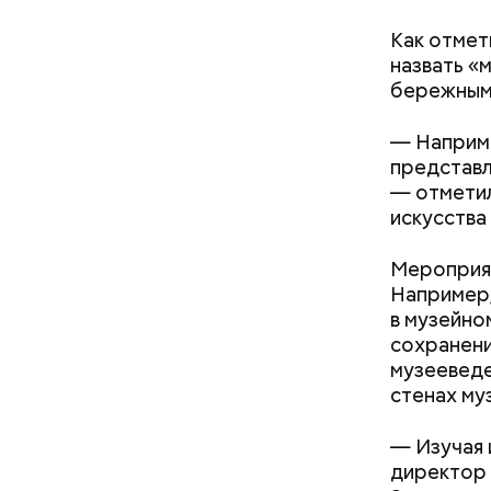
Как отмет
назвать «
бережным
— Наприме
представл
— отметил
искусства
Мероприят
— То, что
Например,
Другое н
«картинка
в музейно
движения.
зависит о
сохранени
электросу
поворачив
музееведе
электросу
Это и ест
стенах му
проект с 
вошедший 
— Изучая 
развивать
директор
маршрут о