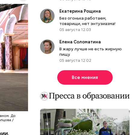
роцентов
 более
Екатерина Рощина
.
Без огонька работаем,
товарищи, нет энтузиазма!
05 августа 12:03
Елена Соломатина
В жару лучше не есть жирную
пищу
05 августа 12:02
Все мнения
аном. До
пцова /
ии.