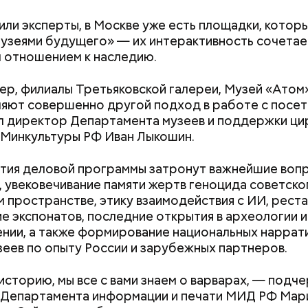
или эксперты, в Москве уже есть площадки, кото
музеями будущего» — их интерактивность сочетае
 отношением к наследию.
р, филиалы Третьяковской галереи, Музей «Атом
яют совершенно другой подход в работе с посет
Дебошир и «гроза»
Маникюр кокош
 директор Департамента музеев и поддержки ци
силовиков: кто такой Роберт
украшу: тренды
 Минкультуры РФ Иван Лыкошин.
Гилман, которого просят
Москве летом 2
освободить США
ия деловой программы затронут важнейшие воп
 вы видите, — не пререндеренный ролик. Это не п
 увековечивание памяти жертв геноцида советско
аше достижение — возрождение регулярного реч
 на стене». Это интерактивная среда. Она живая. 
м пространстве, этику взаимодействия с ИИ, рест
 Сегодня в Москве работают три маршрута и 31
т положения камеры. Поворачиваете объектив — 
е экспонатов, последние открытия в археологии и
дно, установлены 24 плавучих причала. Инноваци
ается вместе с вами. Наклоняете — меняется перс
нии, а также формирование национальных наррати
да не загрязняют окружающую среду. Это первый
ь виртуальный продакшен, — говорит он.
зеев по опыту России и зарубежных партнеров.
круглогодичными речными перевозками на электро
в Книгу рекордов России! Гордимся и продолжае
историю, мы все с вами знаем о варварах, — подч
 речной электротранспорт, скоро откроем четве
 Департамента информации и печати МИД РФ Мар
т Киевского вокзала до Лужников.