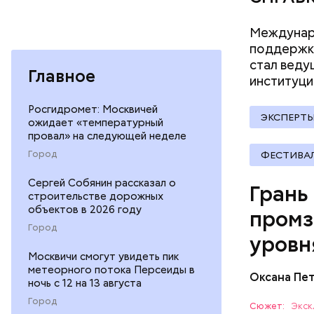
LED-экран
сотрудник
века. Сосн
поездки б
Междунаро
теплую по
соответс
поддержке
оператора
стал веду
Главное
институци
Росгидромет: Москвичей
ЭКСПЕРТ
ожидает «температурный
провал» на следующей неделе
Город
ФЕСТИВА
Сергей Собянин рассказал о
Грань
строительстве дорожных
объектов в 2026 году
промз
Город
уровн
Москвичи смогут увидеть пик
метеорного потока Персеиды в
Оксана Пе
ночь с 12 на 13 августа
Город
Важное на
Сюжет:
Экск