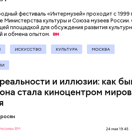
 (внутри цеха его называют «шайбой»). На нем — п
ов в столице не осталось нелегальных перевозчик
ы, аллеи, скамейки. Я протягиваю руку — и упираюс
ыли безопасными и комфортными, мы проводим
дный фестиваль «Интермузей» проходит с 1999 
верхность экрана. Это просто картинка. Но камер
твующие техосмотры городского транспорта.
 Министерства культуры и Союза музеев России.
, стоящего в трех метрах, «думает» иначе.
щей площадкой для обсуждения развития культур
й и обмена
опытом.
Ы
ИСКУССТВО
КУЛЬТУРА
МОСКВА
ЛИ
 реальности и иллюзии: как б
она стала киноцентром миров
я
тросян
правление нашей работы — контроль оплаты прое
люзивы ВМ
24 мая 19:45