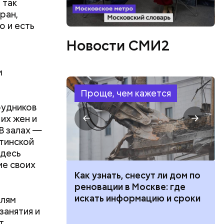
 так
ран,
о и есть
Новости СМИ2
м
Проще, чем кажется
рудников
их жен и
В залах —
атинской
здесь
ие своих
 100 тысяч
Как узнать, снесут ли дом по
их
дарства при
реновации в Москве: где
ассказ с
ет 278
ии: кто может
искать информацию и сроки
елям
 какие нужны
занятия и
т