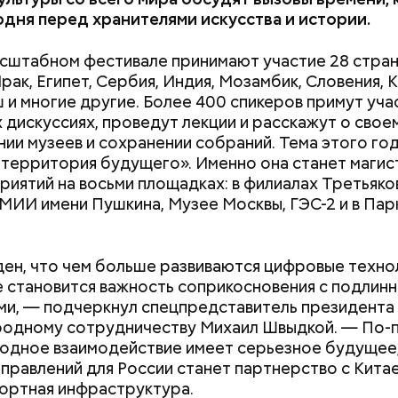
одня перед хранителями искусства и истории.
асштабном фестивале принимают участие 28 стран
рак, Египет, Сербия, Индия, Мозамбик, Словения, К
 и многие другие. Более 400 спикеров примут уча
 дискуссиях, проведут лекции и расскажут о свое
ии музеев и сохранении собраний. Тема этого го
территория будущего». Именно она станет магис
риятий на восьми площадках: в филиалах Третьяко
я, которую массово прославил сериал «Мандало
ГМИИ имени Пушкина, Музее Москвы, ГЭС-2 и в Пар
движок Unreal Engine и LED-экран), в России перес
. Но здесь, в «Москино», она получила промышлен
 самых заметных направлений вашей деятельно
ен, что чем больше развиваются цифровые технол
оплаты проезда контролерами. Как правильно оп
 становится важность соприкосновения с подлин
 транспорте?
и, — подчеркнул спецпредставитель президента 
Куратор медиакла
одному сотрудничеству Михаил Швыдкой. — По-
Кинопарк «Моски
дное взаимодействие имеет серьезное будущее,
вдохновляет школ
аправлений для России станет партнерство с Китае
творчество
ортная инфраструктура.