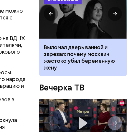
рые можно
тся с
» на ВДНХ
ителями,
ником
Выломал дверь ванной и
ркового
 маникюра в
зарезал: почему москвич
026
жестоко убил беременную
жену
росы.
росто
го народа
ного
Вечерка ТВ
Система
аврацию и
фон
онные
пектива.
вов в
 в мире
судах,
м
еркнула
ртый
ия