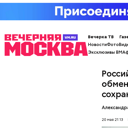
Арт-дирек
экране — 
Вечерка ТВ
Газ
Новости
Фото
Вид
Напоминаю
Эксклюзивы ВМ
Аф
прикладыв
подтвержд
Росси
даже если
обмен
сохра
Александр
20 мая 21:13