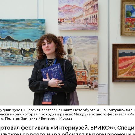
ть глаз
поездку нужно оплачивать сразу при входе в тра
овлено пунктом 5.1 Правил пользования наземным
ом. Именно так фиксируется оплата и поездка ст
в анной. Оплатить можно «Тройкой», банковской ка
ез приложение «Метро Москвы». Обязательно до
алочки.
удник музея «Невская застава» в Санкт-Петербурге Анна Контуашвили зн
раски мира», которая проходит в рамках Международного фестиваля «Ин
то: Пелагия Замятина / Вечерняя Москва
артовал фестиваль «Интермузей. БРИКС+». Специ
ультуры со всего мира обсудят вызовы времени,