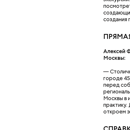
посмотрет
создающих
создания 
ПРЯМАЯ
Алексей Ф
Москвы:
— Столичн
городе 45
перед соб
региональ
Москвы в 
практику.
Нашим бол
откроем э
госконтра
маршруток
Мы находи
стандарта
СПРАВ