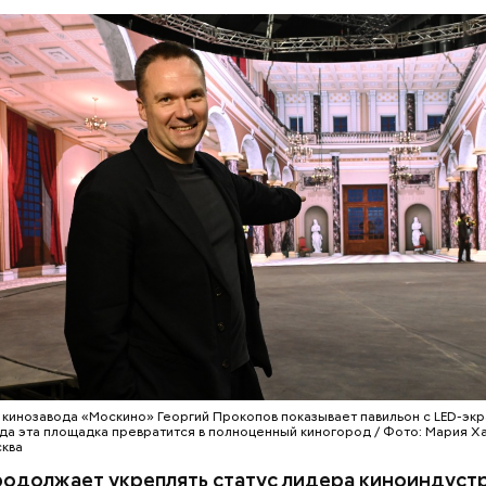
 два года число безбилетников снизилось на 30 п
 еженедельным усиленным проверкам. Ежедневно
олеров работают в наземном транспорте и метро
 которой нет
ГИИ
КИНО
СЕРГЕЙ СОБЯНИН
МОСКИНО
 кинозавода «Москино» Георгий Прокопов показывает павильон с LED-экр
ода эта площадка превратится в полноценный киногород / Фото: Мария Ха
сква
одолжает укреплять статус лидера киноиндустр