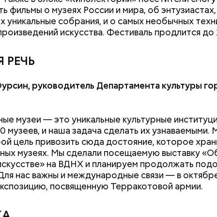
ь фильмы о музеях России и мира, об энтузиастах,
 уникальные собрания, и о самых необычных техн
произведений искусства. Фестиваль продлится до 
 РЕЧЬ
урсин, руководитель Департамента культуры го
ые музеи — это уникальные культурные институци
0 музеев, и наша задача сделать их узнаваемыми. 
ой цель привозить сюда достояние, которое храни
ных музеях. Мы сделали посещаемую выставку «О
искусстве» на ВДНХ и планируем продолжать под
 Для нас важны и международные связи — в октябр
ьшим проектом с 2015 года стала новая модель р
кспозицию, посвященную Терракотовой армии.
ктам с коммерческими перевозчиками. Вместо ст
 появились современные автобусы, соответству
мся в павильоне студии XOVP. За нашей спиной — 
м Московского транспорта. Также благодаря раб
КА