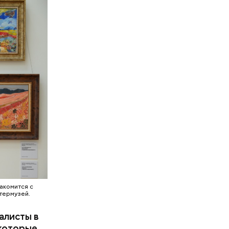
нспорт.
ановится
ртой, QR-
ждитесь
акомится с
термузей.
алисты в
 которые