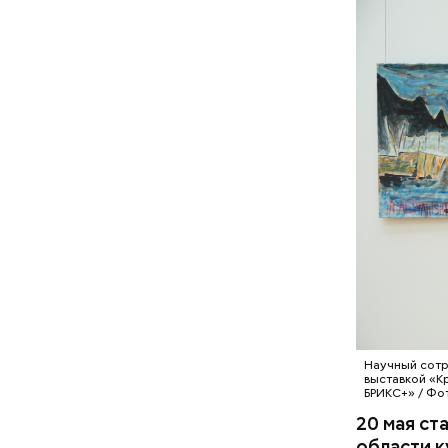
Обману
— Каждую 
Это устан
транспорт
зас трахо
кодом чер
зеленой г
Научный сотр
выставкой «К
БРИКС+» / Фо
20 мая ст
области к