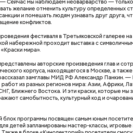
 — Сейчас мы наблюдаем неоварварство — только
вать желание отменить культуру определенных ст
санкции и помешать людям узнавать друг друга, чт
ащение конфликтов.
проведения фестиваля в Третьяковской галерее на
ой набережной проходит выставка с символичны
 «Краски мира».
представлены авторские произведения глав и сот
ческого корпуса, находящегося в Москве, а также 
рассказал замглавы МИД РФ Александр Панкин. — 
 работ из разных регионов мира: Азии, Африки, Л
СНГ, Ближнего Востока. И эти краски, которые мы 
ражают самобытность, культурный код и очарован
Как поменять батареи дома и
Как получить до
а 137 маршрутах в Москве ездят 1100 коммерческ
не получить штраф
рублей от госу
ников, генеральный директор студии, начинает р
. По новым контрактам только в мае на улицы выйд
трудной ситуац
 блок программы посвящен самым юным посетит
мифа.
обусов, часть из них уже работает на маршрутах.
претендовать и
для детей запланированы мастер-классы, игровые 
документы
. Также в блоке «Кинолекторий» посетители смогу