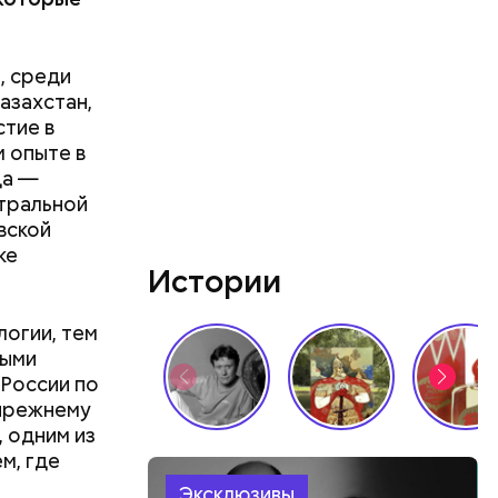
, среди
азахстан,
стие в
м опыте в
да —
тральной
вской
рец»
ке
тала быть
Истории
ный
сти —
огии, тем
лачивать
ными
России по
ссов:
прежнему
но»
 одним из
ьников на
м, где
Эксклюзивы