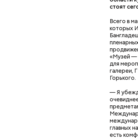
стоят сег
Всего в м
которых И
Бангладеш
пленарных
продвижен
«Музей — 
для мероп
Технологи
галереи, 
(игровой 
Горького.
экзотикой
масштаб.
— Одно из
— Я убежд
проверка 
очевиднее
поездку в
предметам
Междунар
междунаро
главных н
есть комф