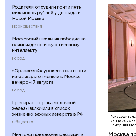
последние
Родители отсудили почти пять
благодаря
миллионов рублей у детсада в
600 контр
Новой Москве
Происшествия
Сцена,
Московский школьник победил на
олимпиаде по искусственному
интеллекту
ТЕХНОЛО
Город
«Оранжевый» уровень опасности
из-за жары отменили в Москве
вечером 7 августа
Город
Препарат от рака молочной
железы включили в список
жизненно важных лекарств в РФ
Руководитель
конца 2026 г
Общество
Вечерняя Мо
Москва пр
Минтруд предложил расширить