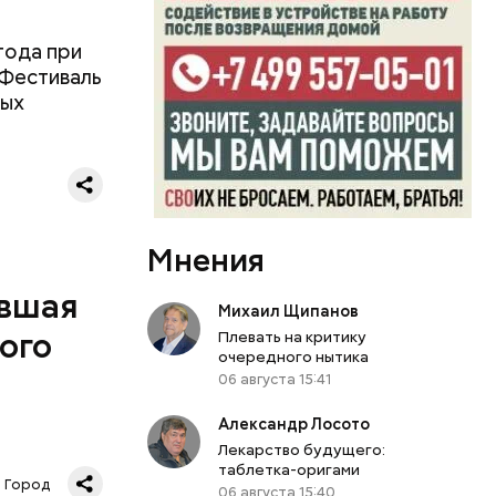
арк 19
ов. Чтобы
ь в
года при
а
 Фестиваль
ных
Мнения
ывшая
Михаил Щипанов
ого
Плевать на критику
очередного нытика
06 августа 15:41
Александр Лосото
Лекарство будущего:
таблетка-оригами
зда. За
Город
06 августа 15:40