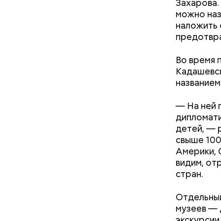
Захарова.
можно наз
наложить 
предотвр
Во время 
Кадашевск
названием
— На ней 
дипломати
детей, — 
свыше 100
Америки, 
видим, от
стран.
Сегодня н
Юрий Яруш
автобусов
Отдельный
главного 
новых авт
музеев — 
экскурсии