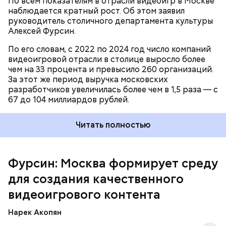
По всем показателям в отрасли видеоигр в Москве
наблюдается кратный рост. Об этом заявил
руководитель столичного департамента культуры
Алексей Фурсин.
По его словам, с 2022 по 2024 год число компаний
видеоигровой отрасли в столице выросло более
чем на 33 процента и превысило 260 организаций.
За этот же период выручка московских
разработчиков увеличилась более чем в 1,5 раза — с
67 до 104 миллиардов рублей.
Глава департамента также подчеркнул, что кластер
стал центром притяжения для поклонников
Читать полностью
видеоигр. Он отметил, что проект «Киберсубботы»
уже посетили более 20 тысяч человек, а российские
игры на основе славянского фольклора и
мифологии вызывают интерес у аудитории стран
Фурсин: Москва формирует среду
Азии, передает
РИА Новости
.
для создания качественного
видеоигрового контента
Нарек Акопян