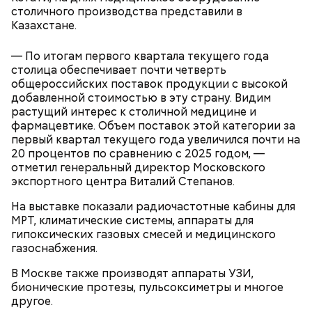
С историческим видом
столичного производства представили в
Казахстане.
— По итогам первого квартала текущего года
столица обеспечивает почти четверть
общероссийских поставок продукции с высокой
добавленной стоимостью в эту страну. Видим
растущий интерес к столичной медицине и
фармацевтике. Объем поставок этой категории за
первый квартал текущего года увеличился почти на
20 процентов по сравнению с 2025 годом, —
отметил генеральный директор Московского
экспортного центра Виталий Степанов.
На выставке показали радиочастотные кабины для
МРТ, климатические системы, аппараты для
Программа подготовлена вместе с Департаментом
гипоксических газовых смесей и медицинского
транспорта. Афиша получилась живой и подходит
газоснабжения.
для тех, кто хочет посетить кинотеатр с детьми.
В Москве также производят аппараты УЗИ,
Киносеансы организуются с четверга по
бионические протезы, пульсоксиметры и многое
воскресенье включительно.
другое.