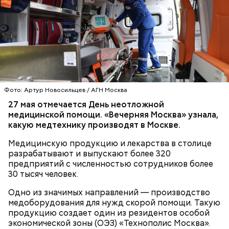
Есть и новинки
Фото: Артур Новосильцев / АГН Москва
27 мая отмечается День неотложной
медицинской помощи. «Вечерняя Москва» узнала,
какую медтехнику производят в Москве.
Медицинскую продукцию и лекарства в столице
разрабатывают и выпускают более 320
предприятий с численностью сотрудников более
30 тысяч человек.
Одно из значимых направлений — производство
медоборудования для нужд скорой помощи. Такую
Летний кинотеатр в усадьбе Воронцово
продукцию создает один из резидентов особой
расположился у центральной аллеи. На большом
экономической зоны (ОЭЗ) «Технополис Москва».
экране можно будет посмотреть ленты для всей