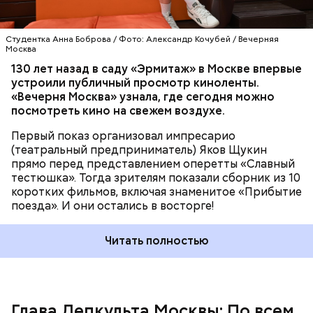
Аналогов Московскому кластеру видеоигр и
анимации в мире нет. По словам Фурсина, сегодня
Студентка Анна Боброва / Фото: Александр Кочубей / Вечерняя
Москва
кластер объединяет
более 50 резидентов и
формирует среду полного цикла для создания
130 лет назад в саду «Эрмитаж» в Москве впервые
видеоигр и анимационного контента. На площадке
устроили публичный просмотр киноленты.
работают студии захвата движения, звукозаписи и
«Вечерня Москва» узнала, где сегодня можно
фотограмметрии, а также киберспортивная арена
посмотреть кино на свежем воздухе.
и пространства для мероприятий.
Первый показ организовал импресарио
(театральный предприниматель) Яков Щукин
прямо перед представлением оперетты «Славный
тестюшка». Тогда зрителям показали сборник из 10
коротких фильмов, включая знаменитое «Прибытие
поезда». И они остались в восторге!
Читать полностью
— При этом доля Москвы в совокупной выручке
российских студий тоже растет. Если четыре года
назад она составляла 52 процента, то, по
последним данным, этот показатель приблизился к
60 процентам, — передает слова Фурсина
РИА
Глава Депкульта Москвы: По всем