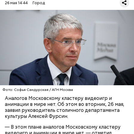
26 мая 14:44
Город
По его словам, сегодня кластер объединяет более
50 резидентов и формирует среду полного цикла
для создания видеоигр и анимационного контента.
На площадке работают студии захвата движения,
звукозаписи и фотограмметрии, а также
ИГРЫ
АЛЕКСЕЙ ФУРСИН
МОСКВА
киберспортивная арена и пространства для
мероприятий.
Фото: Софья Сандурская / АГН Москва
Аналогов Московскому кластеру видеоигр и
анимации в мире нет. Об этом во вторник, 26 мая,
заявил руководитель столичного департамента
культуры Алексей Фурсин.
— В этом плане аналогов Московскому кластеру
видеоигр и анимации в мире нет, — отметил