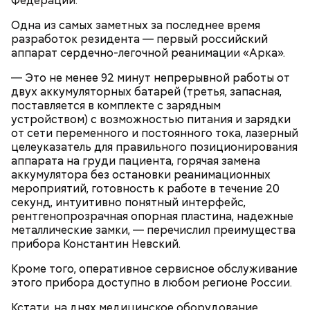
Федерации.
Одна из самых заметных за последнее время
разработок резидента — первый российский
аппарат сердечно-легочной реанимации «Арка».
— Это не менее 92 минут непрерывной работы от
двух аккумуляторных батарей (третья, запасная,
поставляется в комплекте с зарядным
устройством) с возможностью питания и зарядки
от сети переменного и постоянного тока, лазерный
целеуказатель для правильного позиционирования
аппарата на груди пациента, горячая замена
аккумулятора без остановки реанимационных
мероприятий, готовность к работе в течение 20
секунд, интуитивно понятный интерфейс,
Летний кинотеатр в усадьбе Воронцово / Фото: Пресс-служба
рентгенопрозрачная опорная пластина, надежные
Московского кинокластера
металлические замки, — перечислил преимущества
прибора Константин Невский.
Кроме того, оперативное сервисное обслуживание
этого прибора доступно в любом регионе России.
Кстати, на днях медицинское оборудование