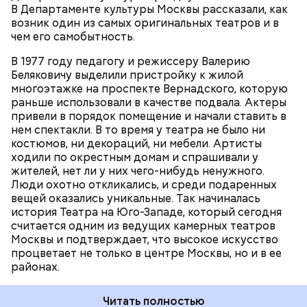
В Департаменте культуры Москвы рассказали, как
любительской студии Валерия Беляковича, смог
возник один из самых оригинальных театров и в
сохраниться. Еще одна мощная веха, которая в
чем его самобытность.
какой-то степени изменила жизнь театра, — это
ТЕАТРЫ
МОСКВА
уход основателя в 2016 году. При этом театр до
В 1977 году педагогу и режиссеру Валерию
ЮГО-ЗАПАДНЫЙ АДМИНИСТРАТИВНЫЙ ОКРУГ
сих пор заряжен его энергией, его знанием, его
(ЮЗАО)
Беляковичу выделили пристройку к жилой
талантом, его гением, и это позволяет нам до сих
многоэтажке на проспекте Вернадского, которую
пор держаться на плаву и быть, что называется, на
раньше использовали в качестве подвала. Актеры
передовой театральных событий, — рассказал
привели в порядок помещение и начали ставить в
художественный руководитель театра
нем спектакли. В то время у театра не было ни
заслуженный артист России Олег Леушин.
костюмов, ни декораций, ни мебели. Артисты
ходили по окрестным домам и спрашивали у
жителей, нет ли у них чего-нибудь ненужного.
Люди охотно откликались, и среди подаренных
вещей оказались уникальные. Так начиналась
история Театра на Юго-Западе, который сегодня
считается одним из ведущих камерных театров
Москвы и подтверждает, что высокое искусство
процветает не только в центре Москвы, но и в ее
районах.
Читать полностью