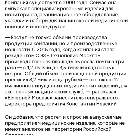
Компания существует с 2000 года. Сейчас она
семьи. Вход свободный, важно следить за
выпускает специализированные изделия для
актуальным расписанием.
мониторинга, реанимационное оборудование,
укладки и наборы для машин скорой медицинской
помощи и многое другое.
— Растут не только объемы производства
продукции компании, но и производственные
мощности. С 2018 года, когда компания стала
резидентом ОЭЗ «Технополис Москва»,
производственная площадь выросла почти в три
раза — с 1,2 тысячи до 3,5 тысячи квадратных
метров. Общий объем произведенной продукции
превысил 8,2 миллиарда рублей — это около 12
миллионов выпущенных медицинских изделий для
экстренных медицинских служб, — рассказал
«Вечерней Москве» заместитель генерального
директора предприятия Константин Невский.
Новаторская, Воронцовский парк, 3
Он добавил, что растет и спрос на выпускаемые
предприятием медицинские изделия, которые не
имеют аналогов на территории Российской