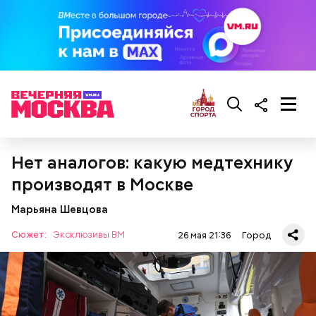
квартал № 107, ул. Лиозновой
Нет аналогов: какую медтехнику
производят в Москве
Марьяна Шевцова
Сюжет:
Эксклюзивы ВМ
26 мая 21:36
Город
Кинопарк «Москино» / Фото: Пресс-служба Московского
кинокластера