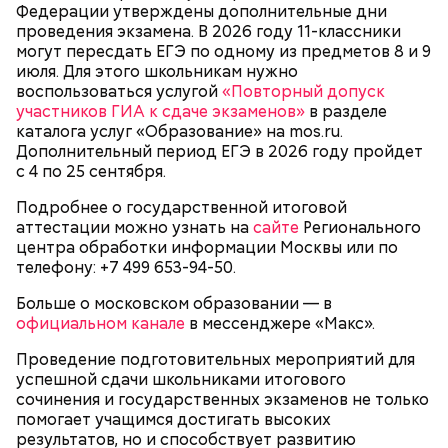
Федерации утверждены дополнительные дни
можно было скорее забыть. Хотя, по прогнозам
проведения экзамена. В 2026 году 11-классники
синоптиков, вероятность дождей и гроз в Москве
могут пересдать ЕГЭ по одному из предметов 8 и 9
все еще велика.
июля. Для этого школьникам нужно
воспользоваться услугой
«Повторный допуск
участников ГИА к сдаче экзаменов»
в разделе
каталога услуг «Образование» на mos.ru.
Дополнительный период ЕГЭ в 2026 году пройдет
с 4 по 25 сентября.
Подробнее о государственной итоговой
аттестации можно узнать на
сайте
Регионального
Бригады оперативно открыли водоприемные
центра обработки информации Москвы или по
решетки, а на отдельных участках использовали
телефону: +7 499 653-94-50.
откачивающую технику.
Больше о московском образовании — в
официальном канале
в мессенджере «Макс».
Проведение подготовительных мероприятий для
успешной сдачи школьниками итогового
сочинения и государственных экзаменов не только
помогает учащимся достигать высоких
результатов, но и способствует развитию