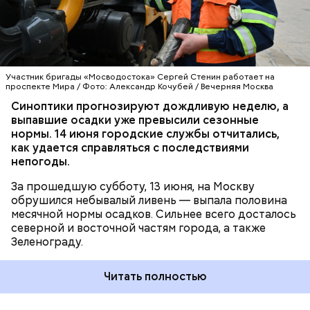
ПРОГНОЗЫ
МОСКВА
ПОГОДА
Участник бригады «Мосводостока» Сергей Стенин работает на
проспекте Мира / Фото: Александр Кочубей / Вечерняя Москва
Синоптики прогнозируют дождливую неделю, а
выпавшие осадки уже превысили сезонные
нормы. 14 июня городские службы отчитались,
Ранее также стало известно, что в московском
как удается справляться с последствиями
здравоохранении
работают более 20 сервисов
непогоды.
генеративного искусственного интеллекта (ИИ)
.
Сейчас столица уже внедрила в ряде учреждений
За прошедшую субботу, 13 июня, на Москву
еще около 10 новых инструментов — от контроля
обрушился небывалый ливень — выпала половина
критических акушерских состояний до
месячной нормы осадков. Сильнее всего досталось
подготовки к оказанию экстренной помощи.
северной и восточной частям города, а также
Зеленограду.
Читать полностью