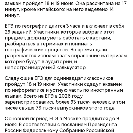
языкам пройдет 18 и 19 июня. Она рассчитана на 17
минут, кроме китайского: на него выделено 14
минут.
ЕГЭ по географии длится 3 часа и включает в себя
Городские службы готовы к предстоящей
29 заданий. Участники, которые выбрали этот
непогоде: бригады работают в усиленном режиме.
предмет, должны уметь работать с картами,
Параллельно коммунальщики продолжают
разбираться в терминах и понимать
устранять последствия стихии: на некоторых
географические процессы. Во время сдачи
улицах еще остаются поваленные ураганным
разрешается использовать справочные материалы,
ветром деревья. Их распилят и вывезут в течение
которые будут в аудитории, и
недели.
непрограммируемый калькулятор.
Следующие ЕГЭ для одиннадцатиклассников
пройдут 18 и 19 июня. Участники сдадут экзамен
по информатике и устную часть по иностранным
— В нашем арсенале есть илосос —
языкам. Всего на ЕГЭ в 2026 году
специализированная техника для откачки в том
зарегистрировались более 93 тысяч человек, в том
числе дождевой воды из ливневых колодцев, —
числе свыше 73 тысяч выпускников этого года.
рассказал слесарь четвертого разряда
«Мосводостока» Виталий Брагин. Цистерна и
Основной период ЕГЭ в Москве продлится до 9
вакуумный насос — основа машины, благодаря
июля. В соответствии с посланием Президента
работе которой вода уходит еще быстрее.
России Федеральному Собранию Российской
Делается все, чтобы о последствиях непогоды