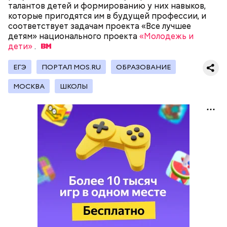
талантов детей и формированию у них навыков,
которые пригодятся им в будущей профессии, и
соответствует задачам проекта «Все лучшее
детям» национального проекта
«Молодежь и
дети»
.
ЕГЭ
ПОРТАЛ MOS.RU
ОБРАЗОВАНИЕ
— 300 бригад и 290 единиц техники ГУП
«Мосводосток» дежурили на улицах города, —
МОСКВА
ШКОЛЫ
отчитались в комплексе.