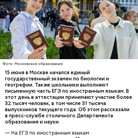
Иногда сильные ливни несут за собой и
человеческие жертвы. Нередко при очередном
разгуле стихии европейские и американские
службы сообщают не только о погибших, но и о без
Фото: Московское образование
вести пропавших.
15 июня в Москве начался единый
государственный экзамен по биологии и
географии. Также школьники выполняют
письменную часть ЕГЭ по иностранным языкам. В
этот день в аттестации принимают участие более
32 тысяч человек, в том числе 31 тысяча
выпускников текущего года. Об этом рассказали
в пресс-службе столичного Департамента
образования и науки.
Несмотря на локальные проблемы, в целом
городские системы жизнеобеспечения работали
— На ЕГЭ по иностранным языкам
нормально. В подобных обстоятельствах во многих