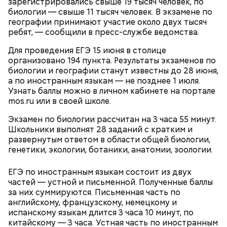
зарегистрировались свыше 19 тысяч человек, по
странах Европы и в США как минимум случается
биологии — свыше 11 тысяч человек. В экзамене по
транспортный коллапс. Порой местным властям
географии принимают участие около двух тысяч
приходится стягивать к местам разгула стихии и
ребят, — сообщили в пресс-службе ведомства.
тяжелую технику — не всегда она базируется в
одном городе.
Для проведения ЕГЭ 15 июня в столице
организовано 194 пункта. Результаты экзаменов по
биологии и географии станут известны до 28 июня,
а по иностранным языкам — не позднее 1 июля.
Узнать баллы можно в личном кабинете на портале
mos.ru или в своей школе.
Экзамен по биологии рассчитан на 3 часа 55 минут.
В случаях с непогодой в Главном управлении МЧС
Школьники выполнят 28 заданий с кратким и
России по Москве напоминают важные правила:
развернутым ответом в области общей биологии,
парковаться можно только в безопасных местах,
генетики, экологии, ботаники, анатомии, зоологии.
также необходимо обходить на улице рекламные
щиты и шаткие конструкции, управлять
ЕГЭ по иностранным языкам состоит из двух
автомобилем особенно внимательно и не
частей — устной и письменной. Полученные баллы
оставлять детей без присмотра.
за них суммируются. Письменная часть по
английскому, французскому, немецкому и
испанскому языкам длится 3 часа 10 минут, по
китайскому — 3 часа. Устная часть по иностранным