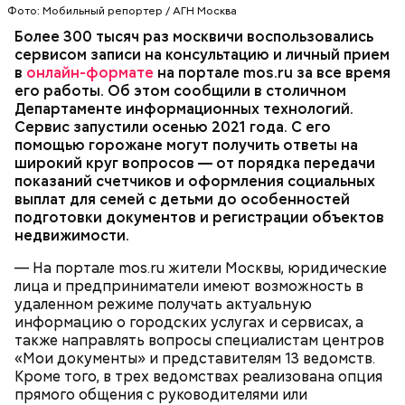
внести необходимые правки в документы
остались вопросы, то пользователь может
после чего перейти в раздел «Документы» и
Фото: Мобильный репортер / АГН Москва
жилищного учета (включая сведения о числе
продолжить запись на онлайн-консультацию.
открыть сервис «Запись на консультацию и личный
Более 300 тысяч раз москвичи воспользовались
зарегистрированных лиц в выписке из домовой
прием в онлайн‑формате». Затем потребуется
сервисом записи на консультацию и личный прием
книги), а также дать ответы на иные вопросы.
выбрать тип встречи и цель обращения, а также
в
Сервис доступен ежедневно с 08:00 до 19:50, за
онлайн-формате
на портале mos.ru за все время
подобрать удобные дату и время. Пользователь
его работы. Об этом сообщили в столичном
исключением праздничных дней.
получит ссылку на видеозвонок и инструкцию по
Департаменте информационных технологий.
подключению — они поступят в личный кабинет на
Сервис запустили осенью 2021 года. С его
Сотрудники центров госуслуг и столичных
портале и на электронную почту. В назначенное
помощью горожане могут получить ответы на
ведомств проводят видеовстречи по более чем
время останется лишь подключиться к встрече. Для
широкий круг вопросов — от порядка передачи
200 разнообразным темам. Например, жители
работы с сервисом необходимо иметь
показаний счетчиков и оформления социальных
столицы могут получить разъяснения о том, как
стандартную или
полную учетную запись на
выплат для семей с детьми до особенностей
оформить свидетельство о рождении, назначить
mos.ru
. В среднем длительность одной
ПОРТАЛ MOS.RU
МОСКВА
УСЛУГИ
подготовки документов и регистрации объектов
пенсию, выполнить перерасчет коммунальных
консультации составляет около 20 минут.
недвижимости.
платежей либо изменить место жительства.
Помимо этого, можно получить информацию о
— На портале mos.ru жители Москвы, юридические
порядке получения индивидуального номера
лица и предприниматели имеют возможность в
налогоплательщика, полиса обязательного
удаленном режиме получать актуальную
медицинского страхования, страхового номера
информацию о городских услугах и сервисах, а
индивидуального лицевого счета и прочих
также направлять вопросы специалистам центров
значимых услугах.
«Мои документы» и представителям 13 ведомств.
Кроме того, в трех ведомствах реализована опция
прямого общения с руководителями или