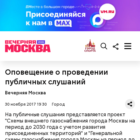
Оповещение о проведении
публичных слушаний
Подписывайтесь на канал "Вечерней Москвы"
в
Telegram
!
Вечерняя Москва
30 ноября 2017 19:30
Город
На публичные слушания представляется проект
"Схемы внешнего газоснабжения города Москвы на
период до 2030 года с учетом развития
присоединенных территорий" и "Генеральной
схемы газоснабжения города Москвы на период до