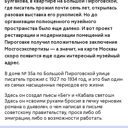
Сюда Булгакову позвонил Сталин с вопросом: «Мы
Булгакова, в квартире на Большой Пироговской,
вам так сильно надоели?» Телефон, по которому
где писатель прожил почти семь лет, открылась
состоялся этот разговор, висел в коридоре.
разовая выставка его рукописей. Но до
организации полноценного музейного
МУЗЕИ
пространства было еще далеко. И вот проект
реставрации и модернизации помещений на
Пироговке получил положительное заключение
Мосгосэкспертизы — а значит, на карте Москвы
скоро появится еще один интересный музейный
адрес.
В доме № 35а по Большой Пироговской улице
писатель прожил с 1927 по 1934 год, и это был один
из самых насыщенных периодов его жизни.
Здесь он создал пьесы «Бег» и «Кабала святош».
Здесь он «своими руками бросил в печку черновик
романа о дьяволе», о чем написал в письме
советскому правительству, прося либо об
эмиграции, либо о возможности работать.