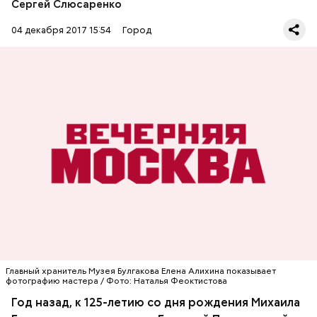
Сергей Слюсаренко
04 декабря 2017 15:54
Город
А рукопись «Мастера и Маргариты» писатель сжег
не в печке, а в камине в своем кабинете. Говорят, на
стене даже остались следы копоти после этого
жеста отчаяния, но какой музей обходится без
красивых легенд.
Главный хранитель Музея Булгакова Елена Алихина показывает
фотографию мастера / Фото: Наталья Феоктистова
Год назад, к 125-летию со дня рождения Михаила