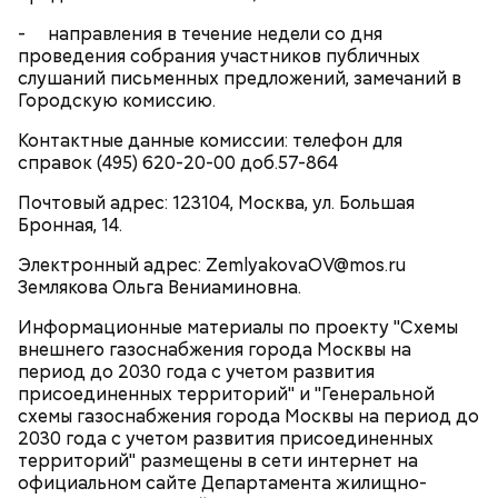
- направления в течение недели со дня
проведения собрания участников публичных
слушаний письменных предложений, замечаний в
Городскую комиссию.
Кроме того, в музейных помещениях заменят все
Контактные данные комиссии: телефон для
внутренние дверные блоки, обустроят пандусы,
справок (495) 620-20-00 доб.57-864
проведут полную внутреннюю отделку, устроят
дополнительный вход за счет разборки
Почтовый адрес: 123104, Москва, ул. Большая
существующего окна, отремонтируют и покрасят
Бронная, 14.
фасады 1-го этажа, выполнят все необходимые
Электронный адрес: ZemlyakovaOV@mos.ru
работы по наладке систем водоснабжения и
Землякова Ольга Вениаминовна.
отопления, заменят электропроводку.
Информационные материалы по проекту "Схемы
«В рамках реставрации предусмотрена замена
внешнего газоснабжения города Москвы на
окон в мемориальной квартире писателя на
период до 2030 года с учетом развития
деревянные, выполненные по архивным данным, и
присоединенных территорий" и "Генеральной
перенос входа в квартиру со двора на улицу, как
схемы газоснабжения города Москвы на период до
было при жизни Булгакова. Кроме того, будет
2030 года с учетом развития присоединенных
восстановлен заложенный в настоящее время
территорий" размещены в сети интернет на
проем между столовой и кабинетом писателя. Ну и,
официальном сайте Департамента жилищно-