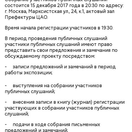
уровня земли без пандуса, входная площадка
состоится 15 декабря 2017 года в 20:30 по адресу:
будет расположена под навесом, а тамбуры входа
г. Москва, Марксистская ул., 24, к.1, актовый зал
в здание запроектированы с последовательным
Префектуры ЦАО.
открыванием распашных дверей.
Время начала регистрации участников в 19:30.
В период проведения публичных слушаний
участники публичных слушаний имеют право
представить свои предложения и замечания по
обсуждаемому проекту посредством:
- записи предложений и замечаний в период
работы экспозиции;
- выступления на собрании участников
В общем, подготовят помещения для полноценного
публичных слушаний;
музея.
- внесения записи в книгу (журнал) регистрации
участвующих в собрании участников публичных
слушаний;
- подачи в ходе собрания письменных
предложений и замечаний;