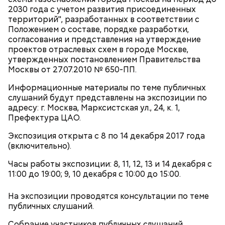
2030 года с учетом развития присоединенных
территорий", разработанных в соответствии с
Положением о составе, порядке разработки,
согласования и представления на утверждение
проектов отраслевых схем в городе Москве,
По словам Леонова, проектные решения позволят
утвержденных постановлением Правительства
проводить здесь не только выставки и экскурсии
Москвы от 27.07.2010 № 650-ПП.
по мемориальной части музея, включающей
кабинет Михаила Булгакова, столовую и спальню,
Информационные материалы по теме публичных
но также устраивать в других помещениях
слушаний будут представлены на экспозиции по
концерты, ставить спектакли, вести студийно-
адресу: г. Москва, Марксистская ул., 24, к. 1,
творческую, информационную и образовательную
Префектура ЦАО.
деятельность.
Экспозиция открыта с 8 по 14 декабря 2017 года
(включительно).
Часы работы экспозиции: 8, 11, 12, 13 и 14 декабря с
11:00 до 19:00; 9, 10 декабря с 10:00 до 15:00.
Особое внимание в проекте уделено доступности
нового музея для людей с ограниченными
На экспозиции проводятся консультации по теме
возможностями. Они смогут попасть во все
публичных слушаний.
общедоступные помещения булгаковской
квартиры. Входы в здание будут организованы с
Собрание участников публичных слушаний